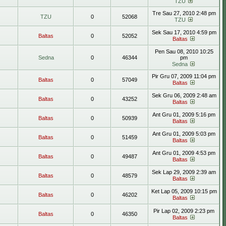
TZU
Tre Sau 27, 2010 2:48 pm
TZU
0
52068
TZU
Sek Sau 17, 2010 4:59 pm
Baltas
0
52052
Baltas
Pen Sau 08, 2010 10:25
Sedna
0
46344
pm
Sedna
Pir Gru 07, 2009 11:04 pm
Baltas
0
57049
Baltas
Sek Gru 06, 2009 2:48 am
Baltas
0
43252
Baltas
Ant Gru 01, 2009 5:16 pm
Baltas
0
50939
Baltas
Ant Gru 01, 2009 5:03 pm
Baltas
0
51459
Baltas
Ant Gru 01, 2009 4:53 pm
Baltas
0
49487
Baltas
Sek Lap 29, 2009 2:39 am
Baltas
0
48579
Baltas
Ket Lap 05, 2009 10:15 pm
Baltas
0
46202
Baltas
Pir Lap 02, 2009 2:23 pm
Baltas
0
46350
Baltas