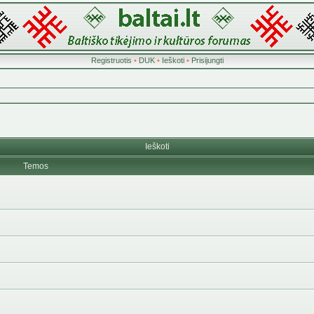
Registruotis
•
DUK
•
Ieškoti
•
Prisijungti
Ieškoti
Temos