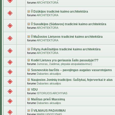
forume
ARCHITEKTŪRA
Dzūkijos tradicinė kaimo architektūra
forume
ARCHITEKTŪRA
Suvalkijos (Sūduvos) tradicinė kaimo architektūra
forume
ARCHITEKTŪRA
Mažosios Lietuvos tradicinė kaimo architektūra
forume
ARCHITEKTŪRA
Rytų Aukštaitijos tradicinė kaimo architektūra
forume
ARCHITEKTŪRA
Kodėl Lietuva yra geriausia šalis pasaulyje!??
forume
Jumoras, žaidimai, plepalai atsipalaidavimui:)
Sosnovskio barštis – pavojingas augalas vasarotojams
forume
Dabarties aktualijos
Naujosios Joninių tradicijos: šašlykai, fejerverkai ir alus
forume
Dabarties aktualijos
VDU
forume
ISTORIJOS ARCHYVAS
Maištas prieš Maxsimą
forume
Dabarties aktualijos
VILNIAUS PADAVIMAI
forume
MAINŲ KNYGYNAS