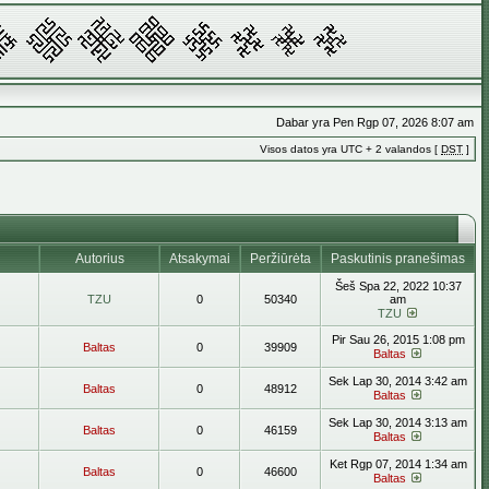
Dabar yra Pen Rgp 07, 2026 8:07 am
Visos datos yra UTC + 2 valandos [
DST
]
Autorius
Atsakymai
Peržiūrėta
Paskutinis pranešimas
Šeš Spa 22, 2022 10:37
TZU
0
50340
am
TZU
Pir Sau 26, 2015 1:08 pm
Baltas
0
39909
Baltas
Sek Lap 30, 2014 3:42 am
Baltas
0
48912
Baltas
Sek Lap 30, 2014 3:13 am
Baltas
0
46159
Baltas
Ket Rgp 07, 2014 1:34 am
Baltas
0
46600
Baltas