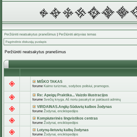
Peržiūrėti neatsakytus pranešimus
|
Peržiūrėti aktyvias temas
Pagrindinis diskusijų puslapis
Peržiūrėti neatsakytus pranešimus
MIŠKO TAKAS
forume
Kaimo turizmas, sodybos poilsiui, pramogos.
Re: Apeigų Praktika... Vaizdo iliustracijos
forume
Svečių knyga. Aš noriu pasakyti ar paklausti adminų
VIRDAINAS.Anglų-Sūduvių kalbos žodynas
forume
Žodynai, enciklopedijos
Kompiuterinės lingvistikos centras
forume
Žodynai, enciklopedijos
Lotynų-lietuvių kalbų žodynas
forume
Žodynai, enciklopedijos