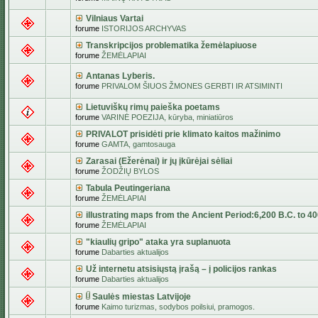
Vilniaus Vartai
forume
ISTORIJOS ARCHYVAS
Transkripcijos problematika žemėlapiuose
forume
ŽEMĖLAPIAI
Antanas Lyberis.
forume
PRIVALOM ŠIUOS ŽMONES GERBTI IR ATSIMINTI
Lietuviškų rimų paieška poetams
forume
VARINĖ POEZIJA, kūryba, miniatiūros
PRIVALOT prisidėti prie klimato kaitos mažinimo
forume
GAMTA, gamtosauga
Zarasai (Ežerėnai) ir jų įkūrėjai sėliai
forume
ŽODŽIŲ BYLOS
Tabula Peutingeriana
forume
ŽEMĖLAPIAI
illustrating maps from the Ancient Period:6,200 B.C. to 4
forume
ŽEMĖLAPIAI
"kiaulių gripo" ataka yra suplanuota
forume
Dabarties aktualijos
Už internetu atsisiųstą įrašą – į policijos rankas
forume
Dabarties aktualijos
Saulės miestas Latvijoje
forume
Kaimo turizmas, sodybos poilsiui, pramogos.