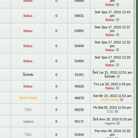
Baltas
0
54868
pm
Baltas
Sek Spa 17, 2010 12:43
Baltas
0
54931
pm
Baltas
Sek Spa 17, 2010 12:37
Baltas
0
53955
pm
Baltas
Sek Spa 17, 2010 12:32
Baltas
0
54949
pm
Baltas
Sek Spa 17, 2010 12:29
Baltas
0
53460
pm
Baltas
Šeš Lie 31, 2010 12:51 am
Šešėlis
0
41261
Šešėlis
Tre Lie 28, 2010 2:43 pm
Baltas
0
46626
Baltas
Ket Bir 24, 2010 11:53 am
BURTONIS
0
46678
BURTONIS
Pir Bal 05, 2010 11:54 pm
TZU
0
58230
TZU
Šeš Kov 20, 2010 5:33 pm
ragana
0
45171
ragana
Pen Kov 05, 2010 12:33
TZU
0
52944
pm