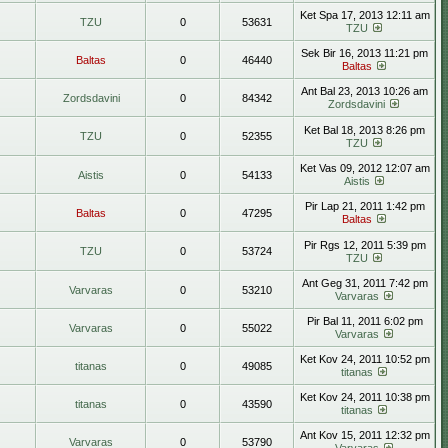
Ket Spa 17, 2013 12:11 am
TZU
0
53631
TZU
Sek Bir 16, 2013 11:21 pm
Baltas
0
46440
Baltas
Ant Bal 23, 2013 10:26 am
Zordsdavini
0
84342
Zordsdavini
Ket Bal 18, 2013 8:26 pm
TZU
0
52355
TZU
Ket Vas 09, 2012 12:07 am
Aistis
0
54133
Aistis
Pir Lap 21, 2011 1:42 pm
Baltas
0
47295
Baltas
Pir Rgs 12, 2011 5:39 pm
TZU
0
53724
TZU
Ant Geg 31, 2011 7:42 pm
Varvaras
0
53210
Varvaras
Pir Bal 11, 2011 6:02 pm
Varvaras
0
55022
Varvaras
Ket Kov 24, 2011 10:52 pm
titanas
0
49085
titanas
Ket Kov 24, 2011 10:38 pm
titanas
0
43590
titanas
Ant Kov 15, 2011 12:32 pm
Varvaras
0
53790