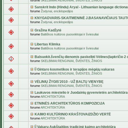
forume
SKELBIMAI:RENGINIAI, ŠVENTĖS, ŽINIOS
Sanskrit Indo (Hindu) Aryal - Lithuanian language dictiona
forume
Žodynai, enciklopedijos
KNYGADVARIS-SKAITMENINĖ J.BASANAVIČIAUS TAUT
forume
Žodynai, enciklopedijos
Gražina Kadžytė
forume
Baltiškos kultūros puoselėtojai ir šviesuliai
Libertas Klimka
forume
Baltiškos kultūros puoselėtojai ir šviesuliai
Balsuokit.švenčių dienomis paskelbti Vėlines(lapkričio 2 d
forume
SKELBIMAI:RENGINIAI, ŠVENTĖS, ŽINIOS
Gintaro kosmetikos ir terapijos mėgėjų vakaras
forume
SKELBIMAI:RENGINIAI, ŠVENTĖS, ŽINIOS
VĖLINIŲ ŽYGIS'2010 - UŽ BALTŲ VIENYBĘ
forume
SKELBIMAI:RENGINIAI, ŠVENTĖS, ŽINIOS
Laukuvos miestelio ir Juodainių gyvenvietės architektūra
forume
ARCHITEKTŪRA
ETNINĖS ARCHITEKTŪROS KOMPOZICIJA
forume
ARCHITEKTŪRA
KAIMO KULTŪRINIO KRAŠTOVAIZDŽIO VERTĖ
forume
ARCHITEKTŪRA
Vakarų Aukštaitijos tradicinė kaimo architektūra