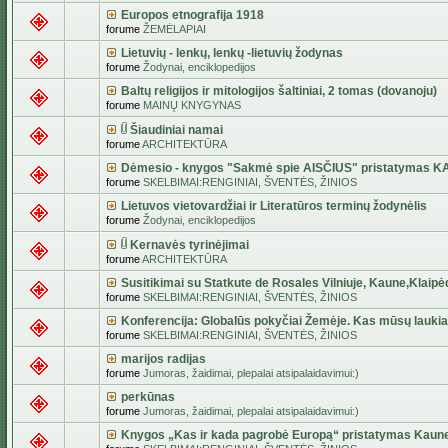
Europos etnografija 1918
forume
ŽEMĖLAPIAI
Lietuvių - lenkų, lenkų -lietuvių žodynas
forume
Žodynai, enciklopedijos
Baltų religijos ir mitologijos šaltiniai, 2 tomas (dovanoju)
forume
MAINŲ KNYGYNAS
Šiaudiniai namai
forume
ARCHITEKTŪRA
Dėmesio - knygos "Sakmė spie AISČIUS" pristatymas 
forume
SKELBIMAI:RENGINIAI, ŠVENTĖS, ŽINIOS
Lietuvos vietovardžiai ir Literatūros terminų žodynėlis
forume
Žodynai, enciklopedijos
Kernavės tyrinėjimai
forume
ARCHITEKTŪRA
Susitikimai su Statkute de Rosales Vilniuje, Kaune,Klaipė
forume
SKELBIMAI:RENGINIAI, ŠVENTĖS, ŽINIOS
Konferencija: Globalūs pokyčiai Žemėje. Kas mūsų lauki
forume
SKELBIMAI:RENGINIAI, ŠVENTĖS, ŽINIOS
marijos radijas
forume
Jumoras, žaidimai, plepalai atsipalaidavimui:)
perkūnas
forume
Jumoras, žaidimai, plepalai atsipalaidavimui:)
Knygos „Kas ir kada pagrobė Europą“ pristatymas Kaun