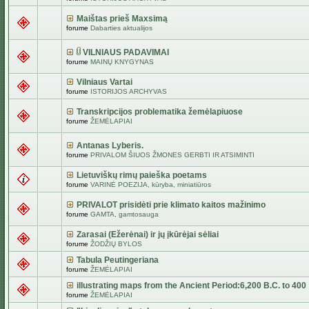
Maištas prieš Maxsimą
forume
Dabarties aktualijos
VILNIAUS PADAVIMAI
forume
MAINŲ KNYGYNAS
Vilniaus Vartai
forume
ISTORIJOS ARCHYVAS
Transkripcijos problematika žemėlapiuose
forume
ŽEMĖLAPIAI
Antanas Lyberis.
forume
PRIVALOM ŠIUOS ŽMONES GERBTI IR ATSIMINTI
Lietuviškų rimų paieška poetams
forume
VARINĖ POEZIJA, kūryba, miniatiūros
PRIVALOT prisidėti prie klimato kaitos mažinimo
forume
GAMTA, gamtosauga
Zarasai (Ežerėnai) ir jų įkūrėjai sėliai
forume
ŽODŽIŲ BYLOS
Tabula Peutingeriana
forume
ŽEMĖLAPIAI
illustrating maps from the Ancient Period:6,200 B.C. to 400
forume
ŽEMĖLAPIAI