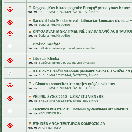
Knygos „Kas ir kada pagrobė Europą“ pristatymas Kaune
forume
SKELBIMAI:RENGINIAI, ŠVENTĖS, ŽINIOS
Sanskrit Indo (Hindu) Aryal - Lithuanian language dictionary
forume
Žodynai, enciklopedijos
KNYGADVARIS-SKAITMENINĖ J.BASANAVIČIAUS TAUTO
forume
Žodynai, enciklopedijos
Gražina Kadžytė
forume
Baltiškos kultūros puoselėtojai ir šviesuliai
Libertas Klimka
forume
Baltiškos kultūros puoselėtojai ir šviesuliai
Balsuokit.švenčių dienomis paskelbti Vėlines(lapkričio 2 d.)
forume
SKELBIMAI:RENGINIAI, ŠVENTĖS, ŽINIOS
Gintaro kosmetikos ir terapijos mėgėjų vakaras
forume
SKELBIMAI:RENGINIAI, ŠVENTĖS, ŽINIOS
VĖLINIŲ ŽYGIS'2010 - UŽ BALTŲ VIENYBĘ
forume
SKELBIMAI:RENGINIAI, ŠVENTĖS, ŽINIOS
Laukuvos miestelio ir Juodainių gyvenvietės architektūra
forume
ARCHITEKTŪRA
ETNINĖS ARCHITEKTŪROS KOMPOZICIJA
forume
ARCHITEKTŪRA