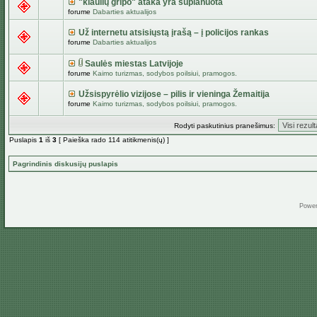
"kiaulių gripo" ataka yra suplanuota
forume
Dabarties aktualijos
Už internetu atsisiųstą įrašą – į policijos rankas
forume
Dabarties aktualijos
Saulės miestas Latvijoje
forume
Kaimo turizmas, sodybos poilsiui, pramogos.
Užsispyrėlio vizijose – pilis ir vieninga Žemaitija
forume
Kaimo turizmas, sodybos poilsiui, pramogos.
Rodyti paskutinius pranešimus:
Puslapis
1
iš
3
[ Paieška rado 114 atitikmenis(ų) ]
Pagrindinis diskusijų puslapis
Powe