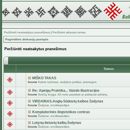
Peržiūrėti neatsakytus pranešimus
|
Peržiūrėti aktyvias temas
Pagrindinis diskusijų puslapis
Peržiūrėti neatsakytus pranešimus
Temos
MIŠKO TAKAS
forume
Kaimo turizmas, sodybos poilsiui, pramogos.
Re: Apeigų Praktika... Vaizdo iliustracijos
forume
Svečių knyga. Aš noriu pasakyti ar paklausti adminų
VIRDAINAS.Anglų-Sūduvių kalbos žodynas
forume
Žodynai, enciklopedijos
Kompiuterinės lingvistikos centras
forume
Žodynai, enciklopedijos
Lotynų-lietuvių kalbų žodynas
forume
Žodynai, enciklopedijos