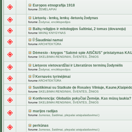
Europos etnografija 1918
forume
ŽEMĖLAPIAI
Lietuvių - lenkų, lenkų -lietuvių žodynas
forume
Žodynai, enciklopedijos
Baltų religijos ir mitologijos šaltiniai, 2 tomas (dovanoju)
forume
MAINŲ KNYGYNAS
Šiaudiniai namai
forume
ARCHITEKTŪRA
Dėmesio - knygos "Sakmė spie AISČIUS" pristatymas KA
forume
SKELBIMAI:RENGINIAI, ŠVENTĖS, ŽINIOS
Lietuvos vietovardžiai ir Literatūros terminų žodynėlis
forume
Žodynai, enciklopedijos
Kernavės tyrinėjimai
forume
ARCHITEKTŪRA
Susitikimai su Statkute de Rosales Vilniuje, Kaune,Klaipėdo
forume
SKELBIMAI:RENGINIAI, ŠVENTĖS, ŽINIOS
Konferencija: Globalūs pokyčiai Žemėje. Kas mūsų laukia?
forume
SKELBIMAI:RENGINIAI, ŠVENTĖS, ŽINIOS
marijos radijas
forume
Jumoras, žaidimai, plepalai atsipalaidavimui:)
perkūnas
forume
Jumoras, žaidimai, plepalai atsipalaidavimui:)