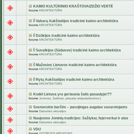
KAIMO KULTŪRINIO KRAŠTOVAIZDŽIO VERTĖ
forume
ARCHITEKTŪRA
Vakarų Aukštaitijos tradicinė kaimo architektūra
forume
ARCHITEKTŪRA
Dzūkijos tradicinė kaimo architektūra
forume
ARCHITEKTŪRA
Suvalkijos (Sūduvos) tradicinė kaimo architektūra
forume
ARCHITEKTŪRA
Mažosios Lietuvos tradicinė kaimo architektūra
forume
ARCHITEKTŪRA
Rytų Aukštaitijos tradicinė kaimo architektūra
forume
ARCHITEKTŪRA
Kodėl Lietuva yra geriausia šalis pasaulyje!??
forume
Jumoras, žaidimai, plepalai atsipalaidavimui:)
Sosnovskio barštis – pavojingas augalas vasarotojams
forume
Dabarties aktualijos
Naujosios Joninių tradicijos: šašlykai, fejerverkai ir alus
forume
Dabarties aktualijos
VDU
forume
ISTORIJOS ARCHYVAS