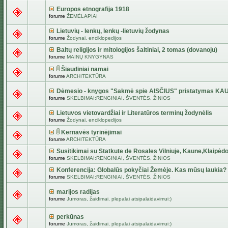
Europos etnografija 1918
forume
ŽEMĖLAPIAI
Lietuvių - lenkų, lenkų -lietuvių žodynas
forume
Žodynai, enciklopedijos
Baltų religijos ir mitologijos šaltiniai, 2 tomas (dovanoju)
forume
MAINŲ KNYGYNAS
Šiaudiniai namai
forume
ARCHITEKTŪRA
Dėmesio - knygos "Sakmė spie AISČIUS" pristatymas KA
forume
SKELBIMAI:RENGINIAI, ŠVENTĖS, ŽINIOS
Lietuvos vietovardžiai ir Literatūros terminų žodynėlis
forume
Žodynai, enciklopedijos
Kernavės tyrinėjimai
forume
ARCHITEKTŪRA
Susitikimai su Statkute de Rosales Vilniuje, Kaune,Klaipėdo
forume
SKELBIMAI:RENGINIAI, ŠVENTĖS, ŽINIOS
Konferencija: Globalūs pokyčiai Žemėje. Kas mūsų laukia?
forume
SKELBIMAI:RENGINIAI, ŠVENTĖS, ŽINIOS
marijos radijas
forume
Jumoras, žaidimai, plepalai atsipalaidavimui:)
perkūnas
forume
Jumoras, žaidimai, plepalai atsipalaidavimui:)