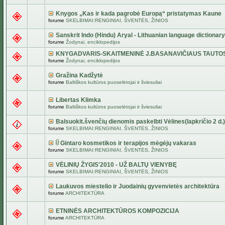
Knygos „Kas ir kada pagrobė Europą“ pristatymas Kaune
forume
SKELBIMAI:RENGINIAI, ŠVENTĖS, ŽINIOS
Sanskrit Indo (Hindu) Aryal - Lithuanian language dictionary
forume
Žodynai, enciklopedijos
KNYGADVARIS-SKAITMENINĖ J.BASANAVIČIAUS TAUTO
forume
Žodynai, enciklopedijos
Gražina Kadžytė
forume
Baltiškos kultūros puoselėtojai ir šviesuliai
Libertas Klimka
forume
Baltiškos kultūros puoselėtojai ir šviesuliai
Balsuokit.švenčių dienomis paskelbti Vėlines(lapkričio 2 d.)
forume
SKELBIMAI:RENGINIAI, ŠVENTĖS, ŽINIOS
Gintaro kosmetikos ir terapijos mėgėjų vakaras
forume
SKELBIMAI:RENGINIAI, ŠVENTĖS, ŽINIOS
VĖLINIŲ ŽYGIS'2010 - UŽ BALTŲ VIENYBĘ
forume
SKELBIMAI:RENGINIAI, ŠVENTĖS, ŽINIOS
Laukuvos miestelio ir Juodainių gyvenvietės architektūra
forume
ARCHITEKTŪRA
ETNINĖS ARCHITEKTŪROS KOMPOZICIJA
forume
ARCHITEKTŪRA