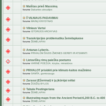
Maištas prieš Maxsimą
forume
Dabarties aktualijos
VILNIAUS PADAVIMAI
forume
MAINŲ KNYGYNAS
Vilniaus Vartai
forume
ISTORIJOS ARCHYVAS
Transkripcijos problematika žemėlapiuose
forume
ŽEMĖLAPIAI
Antanas Lyberis.
forume
PRIVALOM ŠIUOS ŽMONES GERBTI IR ATSIMINTI
Lietuviškų rimų paieška poetams
forume
VARINĖ POEZIJA, kūryba, miniatiūros
PRIVALOT prisidėti prie klimato kaitos mažinimo
forume
GAMTA, gamtosauga
Zarasai (Ežerėnai) ir jų įkūrėjai sėliai
forume
ŽODŽIŲ BYLOS
Tabula Peutingeriana
forume
ŽEMĖLAPIAI
illustrating maps from the Ancient Period:6,200 B.C. to 400
forume
ŽEMĖLAPIAI