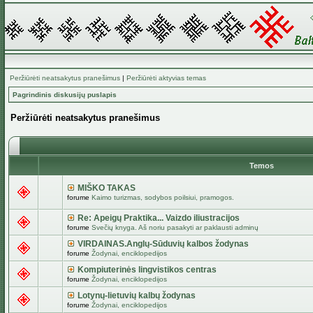
Peržiūrėti neatsakytus pranešimus
|
Peržiūrėti aktyvias temas
Pagrindinis diskusijų puslapis
Peržiūrėti neatsakytus pranešimus
Temos
MIŠKO TAKAS
forume
Kaimo turizmas, sodybos poilsiui, pramogos.
Re: Apeigų Praktika... Vaizdo iliustracijos
forume
Svečių knyga. Aš noriu pasakyti ar paklausti adminų
VIRDAINAS.Anglų-Sūduvių kalbos žodynas
forume
Žodynai, enciklopedijos
Kompiuterinės lingvistikos centras
forume
Žodynai, enciklopedijos
Lotynų-lietuvių kalbų žodynas
forume
Žodynai, enciklopedijos