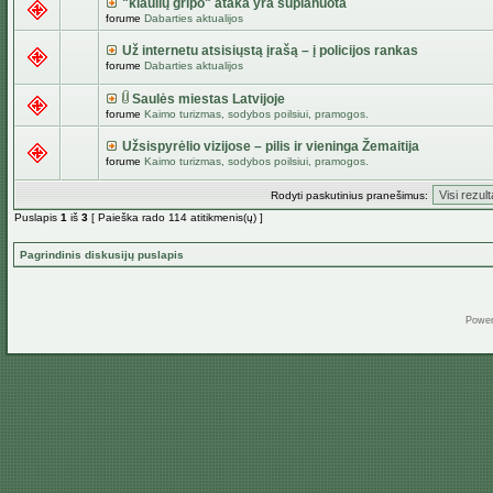
"kiaulių gripo" ataka yra suplanuota
forume
Dabarties aktualijos
Už internetu atsisiųstą įrašą – į policijos rankas
forume
Dabarties aktualijos
Saulės miestas Latvijoje
forume
Kaimo turizmas, sodybos poilsiui, pramogos.
Užsispyrėlio vizijose – pilis ir vieninga Žemaitija
forume
Kaimo turizmas, sodybos poilsiui, pramogos.
Rodyti paskutinius pranešimus:
Puslapis
1
iš
3
[ Paieška rado 114 atitikmenis(ų) ]
Pagrindinis diskusijų puslapis
Powe