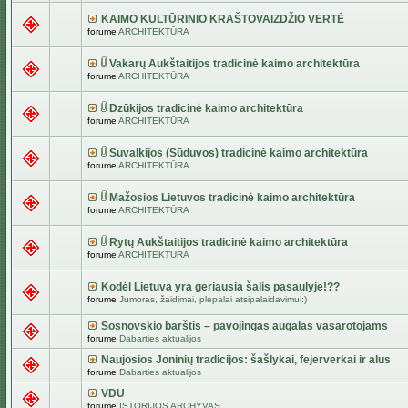
KAIMO KULTŪRINIO KRAŠTOVAIZDŽIO VERTĖ
forume
ARCHITEKTŪRA
Vakarų Aukštaitijos tradicinė kaimo architektūra
forume
ARCHITEKTŪRA
Dzūkijos tradicinė kaimo architektūra
forume
ARCHITEKTŪRA
Suvalkijos (Sūduvos) tradicinė kaimo architektūra
forume
ARCHITEKTŪRA
Mažosios Lietuvos tradicinė kaimo architektūra
forume
ARCHITEKTŪRA
Rytų Aukštaitijos tradicinė kaimo architektūra
forume
ARCHITEKTŪRA
Kodėl Lietuva yra geriausia šalis pasaulyje!??
forume
Jumoras, žaidimai, plepalai atsipalaidavimui:)
Sosnovskio barštis – pavojingas augalas vasarotojams
forume
Dabarties aktualijos
Naujosios Joninių tradicijos: šašlykai, fejerverkai ir alus
forume
Dabarties aktualijos
VDU
forume
ISTORIJOS ARCHYVAS