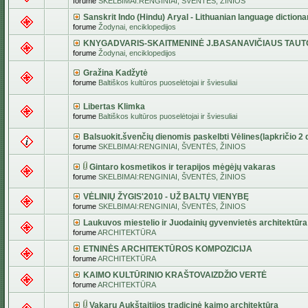
forume
SKELBIMAI:RENGINIAI, ŠVENTĖS, ŽINIOS
Sanskrit Indo (Hindu) Aryal - Lithuanian language dictiona
forume
Žodynai, enciklopedijos
KNYGADVARIS-SKAITMENINĖ J.BASANAVIČIAUS TAUT
forume
Žodynai, enciklopedijos
Gražina Kadžytė
forume
Baltiškos kultūros puoselėtojai ir šviesuliai
Libertas Klimka
forume
Baltiškos kultūros puoselėtojai ir šviesuliai
Balsuokit.švenčių dienomis paskelbti Vėlines(lapkričio 2 d
forume
SKELBIMAI:RENGINIAI, ŠVENTĖS, ŽINIOS
Gintaro kosmetikos ir terapijos mėgėjų vakaras
forume
SKELBIMAI:RENGINIAI, ŠVENTĖS, ŽINIOS
VĖLINIŲ ŽYGIS'2010 - UŽ BALTŲ VIENYBĘ
forume
SKELBIMAI:RENGINIAI, ŠVENTĖS, ŽINIOS
Laukuvos miestelio ir Juodainių gyvenvietės architektūra
forume
ARCHITEKTŪRA
ETNINĖS ARCHITEKTŪROS KOMPOZICIJA
forume
ARCHITEKTŪRA
KAIMO KULTŪRINIO KRAŠTOVAIZDŽIO VERTĖ
forume
ARCHITEKTŪRA
Vakarų Aukštaitijos tradicinė kaimo architektūra