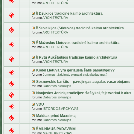
forume
ARCHITEKTŪRA
Dzūkijos tradicinė kaimo architektūra
forume
ARCHITEKTŪRA
Suvalkijos (Sūduvos) tradicinė kaimo architektūra
forume
ARCHITEKTŪRA
Mažosios Lietuvos tradicinė kaimo architektūra
forume
ARCHITEKTŪRA
Rytų Aukštaitijos tradicinė kaimo architektūra
forume
ARCHITEKTŪRA
Kodėl Lietuva yra geriausia šalis pasaulyje!??
forume
Jumoras, žaidimai, plepalai atsipalaidavimui:)
Sosnovskio barštis – pavojingas augalas vasarotojams
forume
Dabarties aktualijos
Naujosios Joninių tradicijos: šašlykai, fejerverkai ir alus
forume
Dabarties aktualijos
VDU
forume
ISTORIJOS ARCHYVAS
Maištas prieš Maxsimą
forume
Dabarties aktualijos
VILNIAUS PADAVIMAI
forume
MAINŲ KNYGYNAS