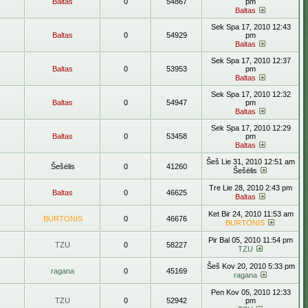
Baltas
0
54867
pm
Baltas
Sek Spa 17, 2010 12:43
Baltas
0
54929
pm
Baltas
Sek Spa 17, 2010 12:37
Baltas
0
53953
pm
Baltas
Sek Spa 17, 2010 12:32
Baltas
0
54947
pm
Baltas
Sek Spa 17, 2010 12:29
Baltas
0
53458
pm
Baltas
Šeš Lie 31, 2010 12:51 am
Šešėlis
0
41260
Šešėlis
Tre Lie 28, 2010 2:43 pm
Baltas
0
46625
Baltas
Ket Bir 24, 2010 11:53 am
BURTONIS
0
46676
BURTONIS
Pir Bal 05, 2010 11:54 pm
TZU
0
58227
TZU
Šeš Kov 20, 2010 5:33 pm
ragana
0
45169
ragana
Pen Kov 05, 2010 12:33
TZU
0
52942
pm