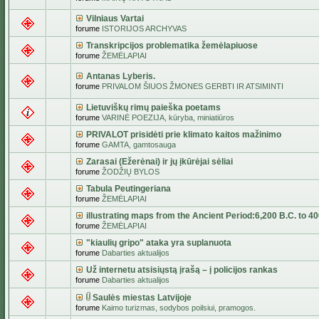
Vilniaus Vartai
forume
ISTORIJOS ARCHYVAS
Transkripcijos problematika žemėlapiuose
forume
ŽEMĖLAPIAI
Antanas Lyberis.
forume
PRIVALOM ŠIUOS ŽMONES GERBTI IR ATSIMINTI
Lietuviškų rimų paieška poetams
forume
VARINĖ POEZIJA, kūryba, miniatiūros
PRIVALOT prisidėti prie klimato kaitos mažinimo
forume
GAMTA, gamtosauga
Zarasai (Ežerėnai) ir jų įkūrėjai sėliai
forume
ŽODŽIŲ BYLOS
Tabula Peutingeriana
forume
ŽEMĖLAPIAI
illustrating maps from the Ancient Period:6,200 B.C. to 4
forume
ŽEMĖLAPIAI
"kiaulių gripo" ataka yra suplanuota
forume
Dabarties aktualijos
Už internetu atsisiųstą įrašą – į policijos rankas
forume
Dabarties aktualijos
Saulės miestas Latvijoje
forume
Kaimo turizmas, sodybos poilsiui, pramogos.