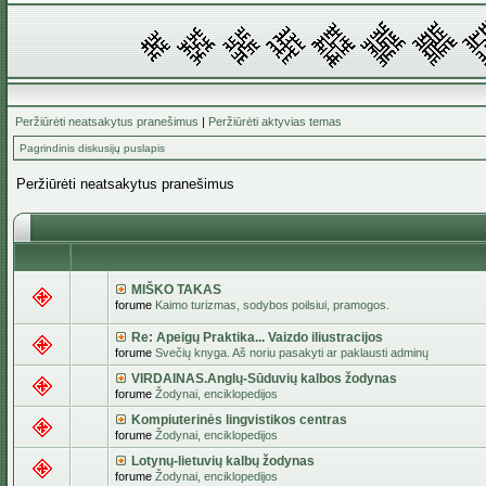
Peržiūrėti neatsakytus pranešimus
|
Peržiūrėti aktyvias temas
Pagrindinis diskusijų puslapis
Peržiūrėti neatsakytus pranešimus
MIŠKO TAKAS
forume
Kaimo turizmas, sodybos poilsiui, pramogos.
Re: Apeigų Praktika... Vaizdo iliustracijos
forume
Svečių knyga. Aš noriu pasakyti ar paklausti adminų
VIRDAINAS.Anglų-Sūduvių kalbos žodynas
forume
Žodynai, enciklopedijos
Kompiuterinės lingvistikos centras
forume
Žodynai, enciklopedijos
Lotynų-lietuvių kalbų žodynas
forume
Žodynai, enciklopedijos