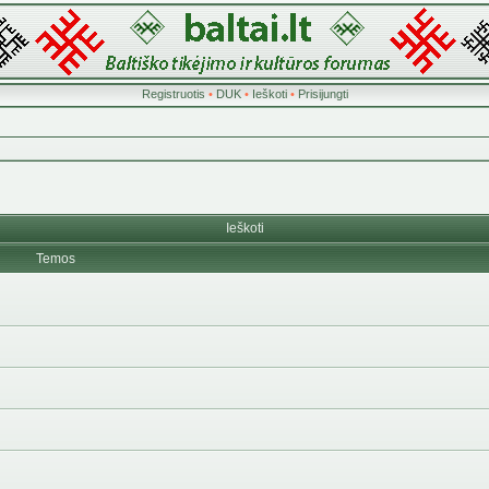
Registruotis
•
DUK
•
Ieškoti
•
Prisijungti
Ieškoti
Temos