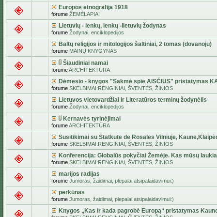
Europos etnografija 1918
forume
ŽEMĖLAPIAI
Lietuvių - lenkų, lenkų -lietuvių žodynas
forume
Žodynai, enciklopedijos
Baltų religijos ir mitologijos šaltiniai, 2 tomas (dovanoju)
forume
MAINŲ KNYGYNAS
Šiaudiniai namai
forume
ARCHITEKTŪRA
Dėmesio - knygos "Sakmė spie AISČIUS" pristatymas 
forume
SKELBIMAI:RENGINIAI, ŠVENTĖS, ŽINIOS
Lietuvos vietovardžiai ir Literatūros terminų žodynėlis
forume
Žodynai, enciklopedijos
Kernavės tyrinėjimai
forume
ARCHITEKTŪRA
Susitikimai su Statkute de Rosales Vilniuje, Kaune,Klaipė
forume
SKELBIMAI:RENGINIAI, ŠVENTĖS, ŽINIOS
Konferencija: Globalūs pokyčiai Žemėje. Kas mūsų lauki
forume
SKELBIMAI:RENGINIAI, ŠVENTĖS, ŽINIOS
marijos radijas
forume
Jumoras, žaidimai, plepalai atsipalaidavimui:)
perkūnas
forume
Jumoras, žaidimai, plepalai atsipalaidavimui:)
Knygos „Kas ir kada pagrobė Europą“ pristatymas Kaun