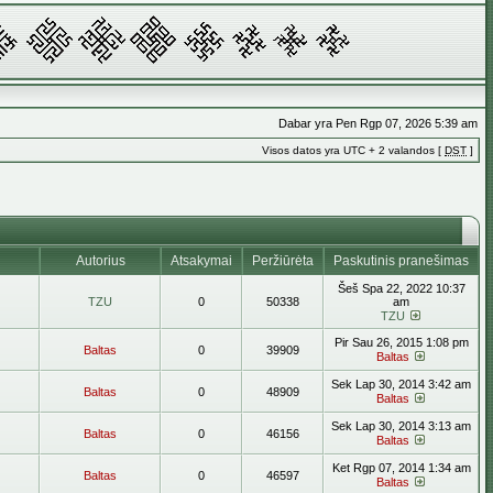
Dabar yra Pen Rgp 07, 2026 5:39 am
Visos datos yra UTC + 2 valandos [
DST
]
Autorius
Atsakymai
Peržiūrėta
Paskutinis pranešimas
Šeš Spa 22, 2022 10:37
TZU
0
50338
am
TZU
Pir Sau 26, 2015 1:08 pm
Baltas
0
39909
Baltas
Sek Lap 30, 2014 3:42 am
Baltas
0
48909
Baltas
Sek Lap 30, 2014 3:13 am
Baltas
0
46156
Baltas
Ket Rgp 07, 2014 1:34 am
Baltas
0
46597
Baltas