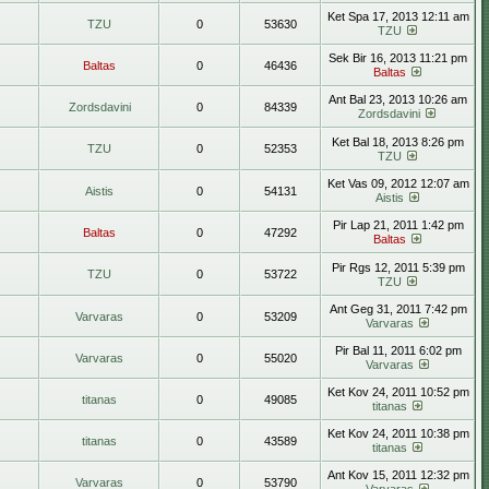
Ket Spa 17, 2013 12:11 am
TZU
0
53630
TZU
Sek Bir 16, 2013 11:21 pm
Baltas
0
46436
Baltas
Ant Bal 23, 2013 10:26 am
Zordsdavini
0
84339
Zordsdavini
Ket Bal 18, 2013 8:26 pm
TZU
0
52353
TZU
Ket Vas 09, 2012 12:07 am
Aistis
0
54131
Aistis
Pir Lap 21, 2011 1:42 pm
Baltas
0
47292
Baltas
Pir Rgs 12, 2011 5:39 pm
TZU
0
53722
TZU
Ant Geg 31, 2011 7:42 pm
Varvaras
0
53209
Varvaras
Pir Bal 11, 2011 6:02 pm
Varvaras
0
55020
Varvaras
Ket Kov 24, 2011 10:52 pm
titanas
0
49085
titanas
Ket Kov 24, 2011 10:38 pm
titanas
0
43589
titanas
Ant Kov 15, 2011 12:32 pm
Varvaras
0
53790