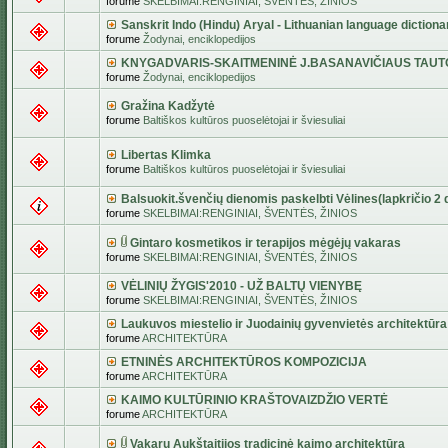
forume
SKELBIMAI:RENGINIAI, ŠVENTĖS, ŽINIOS
Sanskrit Indo (Hindu) Aryal - Lithuanian language dictiona
forume
Žodynai, enciklopedijos
KNYGADVARIS-SKAITMENINĖ J.BASANAVIČIAUS TAUT
forume
Žodynai, enciklopedijos
Gražina Kadžytė
forume
Baltiškos kultūros puoselėtojai ir šviesuliai
Libertas Klimka
forume
Baltiškos kultūros puoselėtojai ir šviesuliai
Balsuokit.švenčių dienomis paskelbti Vėlines(lapkričio 2 d
forume
SKELBIMAI:RENGINIAI, ŠVENTĖS, ŽINIOS
Gintaro kosmetikos ir terapijos mėgėjų vakaras
forume
SKELBIMAI:RENGINIAI, ŠVENTĖS, ŽINIOS
VĖLINIŲ ŽYGIS'2010 - UŽ BALTŲ VIENYBĘ
forume
SKELBIMAI:RENGINIAI, ŠVENTĖS, ŽINIOS
Laukuvos miestelio ir Juodainių gyvenvietės architektūra
forume
ARCHITEKTŪRA
ETNINĖS ARCHITEKTŪROS KOMPOZICIJA
forume
ARCHITEKTŪRA
KAIMO KULTŪRINIO KRAŠTOVAIZDŽIO VERTĖ
forume
ARCHITEKTŪRA
Vakarų Aukštaitijos tradicinė kaimo architektūra