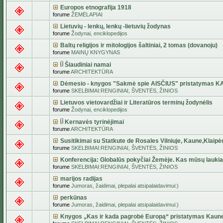
Europos etnografija 1918
forume
ŽEMĖLAPIAI
Lietuvių - lenkų, lenkų -lietuvių žodynas
forume
Žodynai, enciklopedijos
Baltų religijos ir mitologijos šaltiniai, 2 tomas (dovanoju)
forume
MAINŲ KNYGYNAS
Šiaudiniai namai
forume
ARCHITEKTŪRA
Dėmesio - knygos "Sakmė spie AISČIUS" pristatymas 
forume
SKELBIMAI:RENGINIAI, ŠVENTĖS, ŽINIOS
Lietuvos vietovardžiai ir Literatūros terminų žodynėlis
forume
Žodynai, enciklopedijos
Kernavės tyrinėjimai
forume
ARCHITEKTŪRA
Susitikimai su Statkute de Rosales Vilniuje, Kaune,Klaipė
forume
SKELBIMAI:RENGINIAI, ŠVENTĖS, ŽINIOS
Konferencija: Globalūs pokyčiai Žemėje. Kas mūsų lauki
forume
SKELBIMAI:RENGINIAI, ŠVENTĖS, ŽINIOS
marijos radijas
forume
Jumoras, žaidimai, plepalai atsipalaidavimui:)
perkūnas
forume
Jumoras, žaidimai, plepalai atsipalaidavimui:)
Knygos „Kas ir kada pagrobė Europą“ pristatymas Kaun