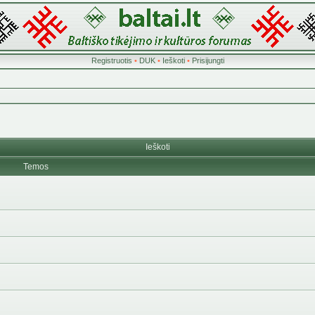
Registruotis
•
DUK
•
Ieškoti
•
Prisijungti
Ieškoti
Temos