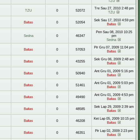
TZU
Tre Sau 27, 2010 2:48 pm
TZU
0
52072
TZU
Sek Sau 17, 2010 4:59 pm
Baltas
0
52054
Baltas
Pen Sau 08, 2010 10:25
Sedna
0
46347
pm
Sedna
Pir Gru 07, 2009 11:04 pm
Baltas
0
57053
Baltas
Sek Gru 06, 2009 2:48 am
Baltas
0
43255
Baltas
Ant Gru 01, 2009 5:16 pm
Baltas
0
50940
Baltas
Ant Gru 01, 2009 5:03 pm
Baltas
0
51461
Baltas
Ant Gru 01, 2009 4:53 pm
Baltas
0
49490
Baltas
Sek Lap 29, 2009 2:39 am
Baltas
0
48585
Baltas
Ket Lap 05, 2009 10:15 pm
Baltas
0
46208
Baltas
Pir Lap 02, 2009 2:23 pm
Baltas
0
46351
Baltas