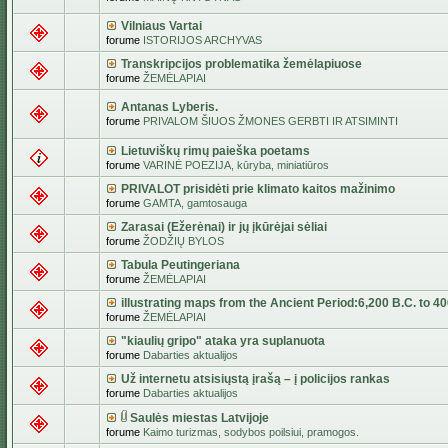
Vilniaus Vartai
forume
ISTORIJOS ARCHYVAS
Transkripcijos problematika žemėlapiuose
forume
ŽEMĖLAPIAI
Antanas Lyberis.
forume
PRIVALOM ŠIUOS ŽMONES GERBTI IR ATSIMINTI
Lietuviškų rimų paieška poetams
forume
VARINĖ POEZIJA, kūryba, miniatiūros
PRIVALOT prisidėti prie klimato kaitos mažinimo
forume
GAMTA, gamtosauga
Zarasai (Ežerėnai) ir jų įkūrėjai sėliai
forume
ŽODŽIŲ BYLOS
Tabula Peutingeriana
forume
ŽEMĖLAPIAI
illustrating maps from the Ancient Period:6,200 B.C. to 4
forume
ŽEMĖLAPIAI
"kiaulių gripo" ataka yra suplanuota
forume
Dabarties aktualijos
Už internetu atsisiųstą įrašą – į policijos rankas
forume
Dabarties aktualijos
Saulės miestas Latvijoje
forume
Kaimo turizmas, sodybos poilsiui, pramogos.