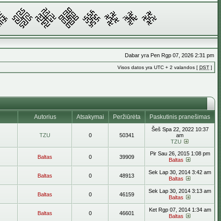
Dabar yra Pen Rgp 07, 2026 2:31 pm
Visos datos yra UTC + 2 valandos [
DST
]
Autorius
Atsakymai
Peržiūrėta
Paskutinis pranešimas
Šeš Spa 22, 2022 10:37
TZU
0
50341
am
TZU
Pir Sau 26, 2015 1:08 pm
Baltas
0
39909
Baltas
Sek Lap 30, 2014 3:42 am
Baltas
0
48913
Baltas
Sek Lap 30, 2014 3:13 am
Baltas
0
46159
Baltas
Ket Rgp 07, 2014 1:34 am
Baltas
0
46601
Baltas