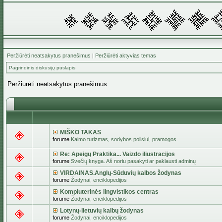
Peržiūrėti neatsakytus pranešimus
|
Peržiūrėti aktyvias temas
Pagrindinis diskusijų puslapis
Peržiūrėti neatsakytus pranešimus
MIŠKO TAKAS
forume
Kaimo turizmas, sodybos poilsiui, pramogos.
Re: Apeigų Praktika... Vaizdo iliustracijos
forume
Svečių knyga. Aš noriu pasakyti ar paklausti adminų
VIRDAINAS.Anglų-Sūduvių kalbos žodynas
forume
Žodynai, enciklopedijos
Kompiuterinės lingvistikos centras
forume
Žodynai, enciklopedijos
Lotynų-lietuvių kalbų žodynas
forume
Žodynai, enciklopedijos