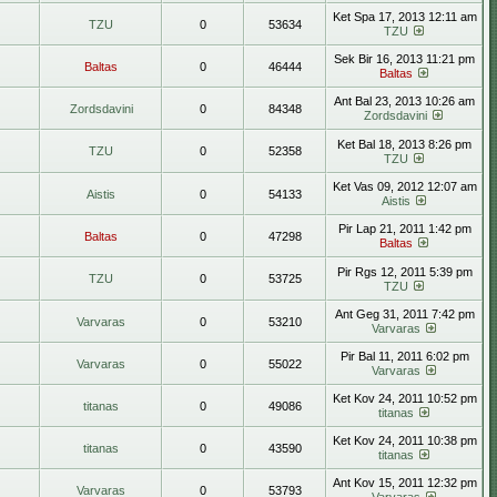
Ket Spa 17, 2013 12:11 am
TZU
0
53634
TZU
Sek Bir 16, 2013 11:21 pm
Baltas
0
46444
Baltas
Ant Bal 23, 2013 10:26 am
Zordsdavini
0
84348
Zordsdavini
Ket Bal 18, 2013 8:26 pm
TZU
0
52358
TZU
Ket Vas 09, 2012 12:07 am
Aistis
0
54133
Aistis
Pir Lap 21, 2011 1:42 pm
Baltas
0
47298
Baltas
Pir Rgs 12, 2011 5:39 pm
TZU
0
53725
TZU
Ant Geg 31, 2011 7:42 pm
Varvaras
0
53210
Varvaras
Pir Bal 11, 2011 6:02 pm
Varvaras
0
55022
Varvaras
Ket Kov 24, 2011 10:52 pm
titanas
0
49086
titanas
Ket Kov 24, 2011 10:38 pm
titanas
0
43590
titanas
Ant Kov 15, 2011 12:32 pm
Varvaras
0
53793