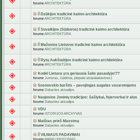
forume
ARCHITEKTŪRA
Dzūkijos tradicinė kaimo architektūra
forume
ARCHITEKTŪRA
Suvalkijos (Sūduvos) tradicinė kaimo architektūra
forume
ARCHITEKTŪRA
Mažosios Lietuvos tradicinė kaimo architektūra
forume
ARCHITEKTŪRA
Rytų Aukštaitijos tradicinė kaimo architektūra
forume
ARCHITEKTŪRA
Kodėl Lietuva yra geriausia šalis pasaulyje!??
forume
Jumoras, žaidimai, plepalai atsipalaidavimui:)
Sosnovskio barštis – pavojingas augalas vasarotojams
forume
Dabarties aktualijos
Naujosios Joninių tradicijos: šašlykai, fejerverkai ir alus
forume
Dabarties aktualijos
VDU
forume
ISTORIJOS ARCHYVAS
Maištas prieš Maxsimą
forume
Dabarties aktualijos
VILNIAUS PADAVIMAI
forume
MAINŲ KNYGYNAS