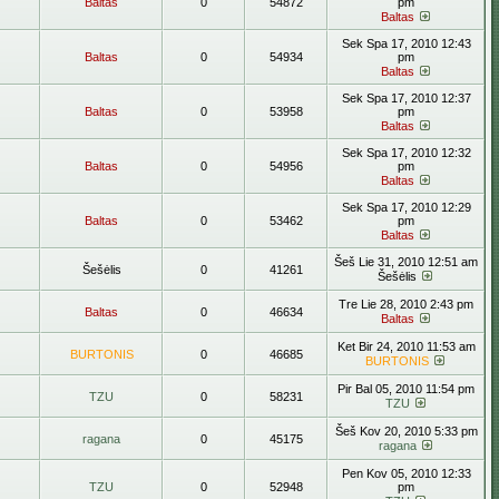
Baltas
0
54872
pm
Baltas
Sek Spa 17, 2010 12:43
Baltas
0
54934
pm
Baltas
Sek Spa 17, 2010 12:37
Baltas
0
53958
pm
Baltas
Sek Spa 17, 2010 12:32
Baltas
0
54956
pm
Baltas
Sek Spa 17, 2010 12:29
Baltas
0
53462
pm
Baltas
Šeš Lie 31, 2010 12:51 am
Šešėlis
0
41261
Šešėlis
Tre Lie 28, 2010 2:43 pm
Baltas
0
46634
Baltas
Ket Bir 24, 2010 11:53 am
BURTONIS
0
46685
BURTONIS
Pir Bal 05, 2010 11:54 pm
TZU
0
58231
TZU
Šeš Kov 20, 2010 5:33 pm
ragana
0
45175
ragana
Pen Kov 05, 2010 12:33
TZU
0
52948
pm