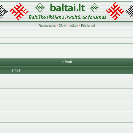
Registruotis
•
DUK
•
Ieškoti
•
Prisijungti
Ieškoti
Temos