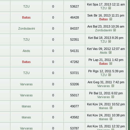
Ket Spa 17, 2013 12:11 am
TZU
0
53627
TZU
Sek Bir 16, 2013 11:21 pm
Baltas
0
46428
Baltas
Ant Bal 23, 2013 10:26 am
Zordsdavini
0
84337
Zordsdavini
Ket Bal 18, 2013 8:26 pm
TZU
0
52351
TZU
Ket Vas 09, 2012 12:07 am
Aistis
0
54131
Aistis
Pir Lap 21, 2011 1:42 pm
Baltas
0
47282
Baltas
Pir Rgs 12, 2011 5:39 pm
TZU
0
53721
TZU
Ant Geg 31, 2011 7:42 pm
Varvaras
0
53206
Varvaras
Pir Bal 11, 2011 6:02 pm
Varvaras
0
55017
Varvaras
Ket Kov 24, 2011 10:52 pm
titanas
0
49077
titanas
Ket Kov 24, 2011 10:38 pm
titanas
0
43582
titanas
Ant Kov 15, 2011 12:32 pm
Varvaras
0
53787