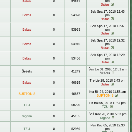
Baltas
0
54864
pm
Baltas
Sek Spa 17, 2010 12:43
Baltas
0
54928
pm
Baltas
Sek Spa 17, 2010 12:37
Baltas
0
53953
pm
Baltas
Sek Spa 17, 2010 12:32
Baltas
0
54946
pm
Baltas
Sek Spa 17, 2010 12:29
Baltas
0
53456
pm
Baltas
Šeš Lie 31, 2010 12:51 am
Šešėlis
0
41249
Šešėlis
Tre Lie 28, 2010 2:43 pm
Baltas
0
46615
Baltas
Ket Bir 24, 2010 11:53 am
BURTONIS
0
46667
BURTONIS
Pir Bal 05, 2010 11:54 pm
TZU
0
58220
TZU
Šeš Kov 20, 2010 5:33 pm
ragana
0
45155
ragana
Pen Kov 05, 2010 12:33
TZU
0
52939
pm