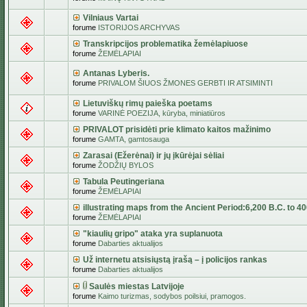
Vilniaus Vartai
forume
ISTORIJOS ARCHYVAS
Transkripcijos problematika žemėlapiuose
forume
ŽEMĖLAPIAI
Antanas Lyberis.
forume
PRIVALOM ŠIUOS ŽMONES GERBTI IR ATSIMINTI
Lietuviškų rimų paieška poetams
forume
VARINĖ POEZIJA, kūryba, miniatiūros
PRIVALOT prisidėti prie klimato kaitos mažinimo
forume
GAMTA, gamtosauga
Zarasai (Ežerėnai) ir jų įkūrėjai sėliai
forume
ŽODŽIŲ BYLOS
Tabula Peutingeriana
forume
ŽEMĖLAPIAI
illustrating maps from the Ancient Period:6,200 B.C. to 4
forume
ŽEMĖLAPIAI
"kiaulių gripo" ataka yra suplanuota
forume
Dabarties aktualijos
Už internetu atsisiųstą įrašą – į policijos rankas
forume
Dabarties aktualijos
Saulės miestas Latvijoje
forume
Kaimo turizmas, sodybos poilsiui, pramogos.