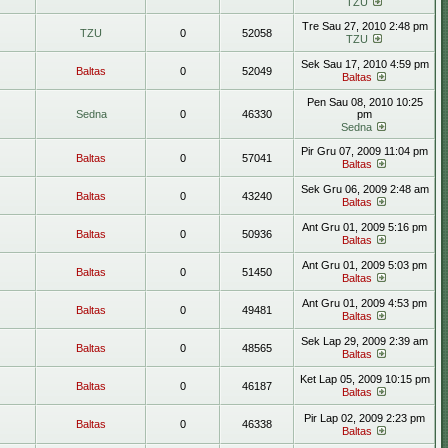
TZU
Tre Sau 27, 2010 2:48 pm
TZU
0
52058
TZU
Sek Sau 17, 2010 4:59 pm
Baltas
0
52049
Baltas
Pen Sau 08, 2010 10:25
Sedna
0
46330
pm
Sedna
Pir Gru 07, 2009 11:04 pm
Baltas
0
57041
Baltas
Sek Gru 06, 2009 2:48 am
Baltas
0
43240
Baltas
Ant Gru 01, 2009 5:16 pm
Baltas
0
50936
Baltas
Ant Gru 01, 2009 5:03 pm
Baltas
0
51450
Baltas
Ant Gru 01, 2009 4:53 pm
Baltas
0
49481
Baltas
Sek Lap 29, 2009 2:39 am
Baltas
0
48565
Baltas
Ket Lap 05, 2009 10:15 pm
Baltas
0
46187
Baltas
Pir Lap 02, 2009 2:23 pm
Baltas
0
46338
Baltas