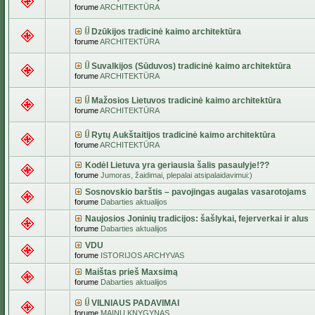
forume
ARCHITEKTŪRA
Dzūkijos tradicinė kaimo architektūra
forume
ARCHITEKTŪRA
Suvalkijos (Sūduvos) tradicinė kaimo architektūra
forume
ARCHITEKTŪRA
Mažosios Lietuvos tradicinė kaimo architektūra
forume
ARCHITEKTŪRA
Rytų Aukštaitijos tradicinė kaimo architektūra
forume
ARCHITEKTŪRA
Kodėl Lietuva yra geriausia šalis pasaulyje!??
forume
Jumoras, žaidimai, plepalai atsipalaidavimui:)
Sosnovskio barštis – pavojingas augalas vasarotojams
forume
Dabarties aktualijos
Naujosios Joninių tradicijos: šašlykai, fejerverkai ir alus
forume
Dabarties aktualijos
VDU
forume
ISTORIJOS ARCHYVAS
Maištas prieš Maxsimą
forume
Dabarties aktualijos
VILNIAUS PADAVIMAI
forume
MAINŲ KNYGYNAS