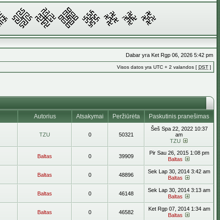
Dabar yra Ket Rgp 06, 2026 5:42 pm
Visos datos yra UTC + 2 valandos [
DST
]
Autorius
Atsakymai
Peržiūrėta
Paskutinis pranešimas
Šeš Spa 22, 2022 10:37
TZU
0
50321
am
TZU
Pir Sau 26, 2015 1:08 pm
Baltas
0
39909
Baltas
Sek Lap 30, 2014 3:42 am
Baltas
0
48896
Baltas
Sek Lap 30, 2014 3:13 am
Baltas
0
46148
Baltas
Ket Rgp 07, 2014 1:34 am
Baltas
0
46582
Baltas