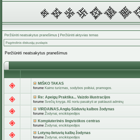
Peržiūrėti neatsakytus pranešimus
|
Peržiūrėti aktyvias temas
Pagrindinis diskusijų puslapis
Peržiūrėti neatsakytus pranešimus
MIŠKO TAKAS
forume
Kaimo turizmas, sodybos poilsiui, pramogos.
Re: Apeigų Praktika... Vaizdo iliustracijos
forume
Svečių knyga. Aš noriu pasakyti ar paklausti adminų
VIRDAINAS.Anglų-Sūduvių kalbos žodynas
forume
Žodynai, enciklopedijos
Kompiuterinės lingvistikos centras
forume
Žodynai, enciklopedijos
Lotynų-lietuvių kalbų žodynas
forume
Žodynai, enciklopedijos