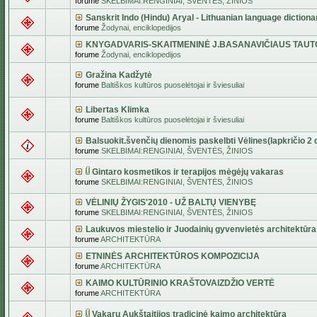
forume
SKELBIMAI:RENGINIAI, ŠVENTĖS, ŽINIOS
Sanskrit Indo (Hindu) Aryal - Lithuanian language dictiona
forume
Žodynai, enciklopedijos
KNYGADVARIS-SKAITMENINĖ J.BASANAVIČIAUS TAUT
forume
Žodynai, enciklopedijos
Gražina Kadžytė
forume
Baltiškos kultūros puoselėtojai ir šviesuliai
Libertas Klimka
forume
Baltiškos kultūros puoselėtojai ir šviesuliai
Balsuokit.švenčių dienomis paskelbti Vėlines(lapkričio 2 d
forume
SKELBIMAI:RENGINIAI, ŠVENTĖS, ŽINIOS
Gintaro kosmetikos ir terapijos mėgėjų vakaras
forume
SKELBIMAI:RENGINIAI, ŠVENTĖS, ŽINIOS
VĖLINIŲ ŽYGIS'2010 - UŽ BALTŲ VIENYBĘ
forume
SKELBIMAI:RENGINIAI, ŠVENTĖS, ŽINIOS
Laukuvos miestelio ir Juodainių gyvenvietės architektūra
forume
ARCHITEKTŪRA
ETNINĖS ARCHITEKTŪROS KOMPOZICIJA
forume
ARCHITEKTŪRA
KAIMO KULTŪRINIO KRAŠTOVAIZDŽIO VERTĖ
forume
ARCHITEKTŪRA
Vakarų Aukštaitijos tradicinė kaimo architektūra