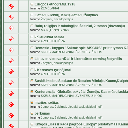
Europos etnografija 1918
forume
ŽEMĖLAPIAI
Lietuvių - lenkų, lenkų -lietuvių žodynas
forume
Žodynai, enciklopedijos
Baltų religijos ir mitologijos šaltiniai, 2 tomas (dovanoju)
forume
MAINŲ KNYGYNAS
Šiaudiniai namai
forume
ARCHITEKTŪRA
Dėmesio - knygos "Sakmė spie AISČIUS" pristatymas 
forume
SKELBIMAI:RENGINIAI, ŠVENTĖS, ŽINIOS
Lietuvos vietovardžiai ir Literatūros terminų žodynėlis
forume
Žodynai, enciklopedijos
Kernavės tyrinėjimai
forume
ARCHITEKTŪRA
Susitikimai su Statkute de Rosales Vilniuje, Kaune,Klaipė
forume
SKELBIMAI:RENGINIAI, ŠVENTĖS, ŽINIOS
Konferencija: Globalūs pokyčiai Žemėje. Kas mūsų lauki
forume
SKELBIMAI:RENGINIAI, ŠVENTĖS, ŽINIOS
marijos radijas
forume
Jumoras, žaidimai, plepalai atsipalaidavimui:)
perkūnas
forume
Jumoras, žaidimai, plepalai atsipalaidavimui:)
Knygos „Kas ir kada pagrobė Europą“ pristatymas Kaun