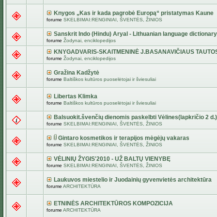
Knygos „Kas ir kada pagrobė Europą“ pristatymas Kaune
forume
SKELBIMAI:RENGINIAI, ŠVENTĖS, ŽINIOS
Sanskrit Indo (Hindu) Aryal - Lithuanian language dictionary
forume
Žodynai, enciklopedijos
KNYGADVARIS-SKAITMENINĖ J.BASANAVIČIAUS TAUTO
forume
Žodynai, enciklopedijos
Gražina Kadžytė
forume
Baltiškos kultūros puoselėtojai ir šviesuliai
Libertas Klimka
forume
Baltiškos kultūros puoselėtojai ir šviesuliai
Balsuokit.švenčių dienomis paskelbti Vėlines(lapkričio 2 d.)
forume
SKELBIMAI:RENGINIAI, ŠVENTĖS, ŽINIOS
Gintaro kosmetikos ir terapijos mėgėjų vakaras
forume
SKELBIMAI:RENGINIAI, ŠVENTĖS, ŽINIOS
VĖLINIŲ ŽYGIS'2010 - UŽ BALTŲ VIENYBĘ
forume
SKELBIMAI:RENGINIAI, ŠVENTĖS, ŽINIOS
Laukuvos miestelio ir Juodainių gyvenvietės architektūra
forume
ARCHITEKTŪRA
ETNINĖS ARCHITEKTŪROS KOMPOZICIJA
forume
ARCHITEKTŪRA