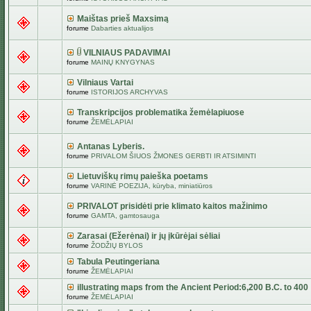
Maištas prieš Maxsimą
forume
Dabarties aktualijos
VILNIAUS PADAVIMAI
forume
MAINŲ KNYGYNAS
Vilniaus Vartai
forume
ISTORIJOS ARCHYVAS
Transkripcijos problematika žemėlapiuose
forume
ŽEMĖLAPIAI
Antanas Lyberis.
forume
PRIVALOM ŠIUOS ŽMONES GERBTI IR ATSIMINTI
Lietuviškų rimų paieška poetams
forume
VARINĖ POEZIJA, kūryba, miniatiūros
PRIVALOT prisidėti prie klimato kaitos mažinimo
forume
GAMTA, gamtosauga
Zarasai (Ežerėnai) ir jų įkūrėjai sėliai
forume
ŽODŽIŲ BYLOS
Tabula Peutingeriana
forume
ŽEMĖLAPIAI
illustrating maps from the Ancient Period:6,200 B.C. to 400
forume
ŽEMĖLAPIAI