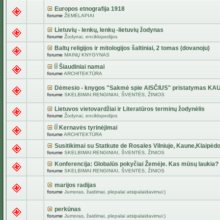
Europos etnografija 1918
forume
ŽEMĖLAPIAI
Lietuvių - lenkų, lenkų -lietuvių žodynas
forume
Žodynai, enciklopedijos
Baltų religijos ir mitologijos šaltiniai, 2 tomas (dovanoju)
forume
MAINŲ KNYGYNAS
Šiaudiniai namai
forume
ARCHITEKTŪRA
Dėmesio - knygos "Sakmė spie AISČIUS" pristatymas KA
forume
SKELBIMAI:RENGINIAI, ŠVENTĖS, ŽINIOS
Lietuvos vietovardžiai ir Literatūros terminų žodynėlis
forume
Žodynai, enciklopedijos
Kernavės tyrinėjimai
forume
ARCHITEKTŪRA
Susitikimai su Statkute de Rosales Vilniuje, Kaune,Klaipėdo
forume
SKELBIMAI:RENGINIAI, ŠVENTĖS, ŽINIOS
Konferencija: Globalūs pokyčiai Žemėje. Kas mūsų laukia?
forume
SKELBIMAI:RENGINIAI, ŠVENTĖS, ŽINIOS
marijos radijas
forume
Jumoras, žaidimai, plepalai atsipalaidavimui:)
perkūnas
forume
Jumoras, žaidimai, plepalai atsipalaidavimui:)