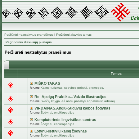
Peržiūrėti neatsakytus pranešimus
|
Peržiūrėti aktyvias temas
Pagrindinis diskusijų puslapis
Peržiūrėti neatsakytus pranešimus
Temos
MIŠKO TAKAS
forume
Kaimo turizmas, sodybos poilsiui, pramogos.
Re: Apeigų Praktika... Vaizdo iliustracijos
forume
Svečių knyga. Aš noriu pasakyti ar paklausti adminų
VIRDAINAS.Anglų-Sūduvių kalbos žodynas
forume
Žodynai, enciklopedijos
Kompiuterinės lingvistikos centras
forume
Žodynai, enciklopedijos
Lotynų-lietuvių kalbų žodynas
forume
Žodynai, enciklopedijos