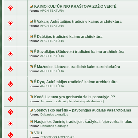
KAIMO KULTŪRINIO KRAŠTOVAIZDŽIO VERTĖ
forume
ARCHITEKTŪRA
Vakarų Aukštaitijos tradicinė kaimo architektūra
forume
ARCHITEKTŪRA
Dzūkijos tradicinė kaimo architektūra
forume
ARCHITEKTŪRA
Suvalkijos (Sūduvos) tradicinė kaimo architektūra
forume
ARCHITEKTŪRA
Mažosios Lietuvos tradicinė kaimo architektūra
forume
ARCHITEKTŪRA
Rytų Aukštaitijos tradicinė kaimo architektūra
forume
ARCHITEKTŪRA
Kodėl Lietuva yra geriausia šalis pasaulyje!??
forume
Jumoras, žaidimai, plepalai atsipalaidavimui:)
Sosnovskio barštis – pavojingas augalas vasarotojams
forume
Dabarties aktualijos
Naujosios Joninių tradicijos: šašlykai, fejerverkai ir alus
forume
Dabarties aktualijos
VDU
forume
ISTORIJOS ARCHYVAS