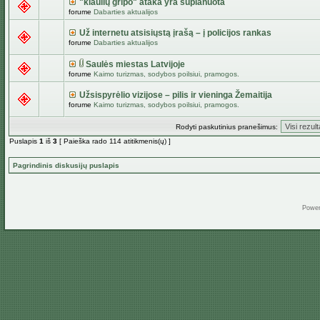
"kiaulių gripo" ataka yra suplanuota
forume
Dabarties aktualijos
Už internetu atsisiųstą įrašą – į policijos rankas
forume
Dabarties aktualijos
Saulės miestas Latvijoje
forume
Kaimo turizmas, sodybos poilsiui, pramogos.
Užsispyrėlio vizijose – pilis ir vieninga Žemaitija
forume
Kaimo turizmas, sodybos poilsiui, pramogos.
Rodyti paskutinius pranešimus:
Puslapis
1
iš
3
[ Paieška rado 114 atitikmenis(ų) ]
Pagrindinis diskusijų puslapis
Powe