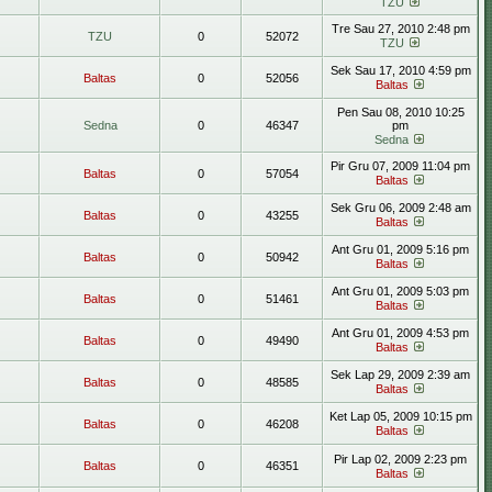
TZU
Tre Sau 27, 2010 2:48 pm
TZU
0
52072
TZU
Sek Sau 17, 2010 4:59 pm
Baltas
0
52056
Baltas
Pen Sau 08, 2010 10:25
Sedna
0
46347
pm
Sedna
Pir Gru 07, 2009 11:04 pm
Baltas
0
57054
Baltas
Sek Gru 06, 2009 2:48 am
Baltas
0
43255
Baltas
Ant Gru 01, 2009 5:16 pm
Baltas
0
50942
Baltas
Ant Gru 01, 2009 5:03 pm
Baltas
0
51461
Baltas
Ant Gru 01, 2009 4:53 pm
Baltas
0
49490
Baltas
Sek Lap 29, 2009 2:39 am
Baltas
0
48585
Baltas
Ket Lap 05, 2009 10:15 pm
Baltas
0
46208
Baltas
Pir Lap 02, 2009 2:23 pm
Baltas
0
46351
Baltas