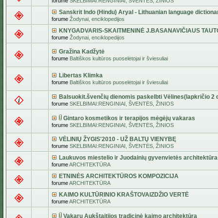
forume
SKELBIMAI:RENGINIAI, ŠVENTĖS, ŽINIOS
Sanskrit Indo (Hindu) Aryal - Lithuanian language dictiona
forume
Žodynai, enciklopedijos
KNYGADVARIS-SKAITMENINĖ J.BASANAVIČIAUS TAUT
forume
Žodynai, enciklopedijos
Gražina Kadžytė
forume
Baltiškos kultūros puoselėtojai ir šviesuliai
Libertas Klimka
forume
Baltiškos kultūros puoselėtojai ir šviesuliai
Balsuokit.švenčių dienomis paskelbti Vėlines(lapkričio 2 d
forume
SKELBIMAI:RENGINIAI, ŠVENTĖS, ŽINIOS
Gintaro kosmetikos ir terapijos mėgėjų vakaras
forume
SKELBIMAI:RENGINIAI, ŠVENTĖS, ŽINIOS
VĖLINIŲ ŽYGIS'2010 - UŽ BALTŲ VIENYBĘ
forume
SKELBIMAI:RENGINIAI, ŠVENTĖS, ŽINIOS
Laukuvos miestelio ir Juodainių gyvenvietės architektūra
forume
ARCHITEKTŪRA
ETNINĖS ARCHITEKTŪROS KOMPOZICIJA
forume
ARCHITEKTŪRA
KAIMO KULTŪRINIO KRAŠTOVAIZDŽIO VERTĖ
forume
ARCHITEKTŪRA
Vakarų Aukštaitijos tradicinė kaimo architektūra