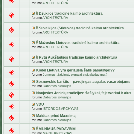
forume
ARCHITEKTŪRA
Dzūkijos tradicinė kaimo architektūra
forume
ARCHITEKTŪRA
Suvalkijos (Sūduvos) tradicinė kaimo architektūra
forume
ARCHITEKTŪRA
Mažosios Lietuvos tradicinė kaimo architektūra
forume
ARCHITEKTŪRA
Rytų Aukštaitijos tradicinė kaimo architektūra
forume
ARCHITEKTŪRA
Kodėl Lietuva yra geriausia šalis pasaulyje!??
forume
Jumoras, žaidimai, plepalai atsipalaidavimui:)
Sosnovskio barštis – pavojingas augalas vasarotojams
forume
Dabarties aktualijos
Naujosios Joninių tradicijos: šašlykai, fejerverkai ir alus
forume
Dabarties aktualijos
VDU
forume
ISTORIJOS ARCHYVAS
Maištas prieš Maxsimą
forume
Dabarties aktualijos
VILNIAUS PADAVIMAI
forume
MAINŲ KNYGYNAS