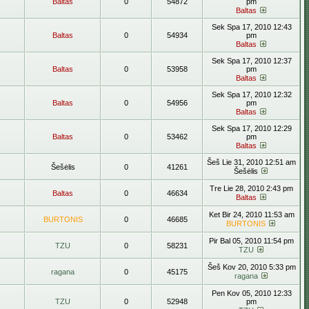
Baltas
0
54872
pm
Baltas
Sek Spa 17, 2010 12:43
Baltas
0
54934
pm
Baltas
Sek Spa 17, 2010 12:37
Baltas
0
53958
pm
Baltas
Sek Spa 17, 2010 12:32
Baltas
0
54956
pm
Baltas
Sek Spa 17, 2010 12:29
Baltas
0
53462
pm
Baltas
Šeš Lie 31, 2010 12:51 am
Šešėlis
0
41261
Šešėlis
Tre Lie 28, 2010 2:43 pm
Baltas
0
46634
Baltas
Ket Bir 24, 2010 11:53 am
BURTONIS
0
46685
BURTONIS
Pir Bal 05, 2010 11:54 pm
TZU
0
58231
TZU
Šeš Kov 20, 2010 5:33 pm
ragana
0
45175
ragana
Pen Kov 05, 2010 12:33
TZU
0
52948
pm