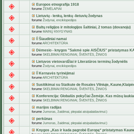
Europos etnografija 1918
forume
ŽEMĖLAPIAI
Lietuvių - lenkų, lenkų -lietuvių žodynas
forume
Žodynai, enciklopedijos
Baltų religijos ir mitologijos šaltiniai, 2 tomas (dovanoju)
forume
MAINŲ KNYGYNAS
Šiaudiniai namai
forume
ARCHITEKTŪRA
Dėmesio - knygos "Sakmė spie AISČIUS" pristatymas 
forume
SKELBIMAI:RENGINIAI, ŠVENTĖS, ŽINIOS
Lietuvos vietovardžiai ir Literatūros terminų žodynėlis
forume
Žodynai, enciklopedijos
Kernavės tyrinėjimai
forume
ARCHITEKTŪRA
Susitikimai su Statkute de Rosales Vilniuje, Kaune,Klaipė
forume
SKELBIMAI:RENGINIAI, ŠVENTĖS, ŽINIOS
Konferencija: Globalūs pokyčiai Žemėje. Kas mūsų lauki
forume
SKELBIMAI:RENGINIAI, ŠVENTĖS, ŽINIOS
marijos radijas
forume
Jumoras, žaidimai, plepalai atsipalaidavimui:)
perkūnas
forume
Jumoras, žaidimai, plepalai atsipalaidavimui:)
Knygos „Kas ir kada pagrobė Europą“ pristatymas Kaun