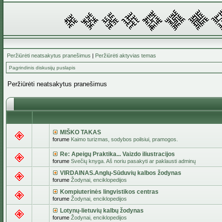
Peržiūrėti neatsakytus pranešimus
|
Peržiūrėti aktyvias temas
Pagrindinis diskusijų puslapis
Peržiūrėti neatsakytus pranešimus
MIŠKO TAKAS
forume
Kaimo turizmas, sodybos poilsiui, pramogos.
Re: Apeigų Praktika... Vaizdo iliustracijos
forume
Svečių knyga. Aš noriu pasakyti ar paklausti adminų
VIRDAINAS.Anglų-Sūduvių kalbos žodynas
forume
Žodynai, enciklopedijos
Kompiuterinės lingvistikos centras
forume
Žodynai, enciklopedijos
Lotynų-lietuvių kalbų žodynas
forume
Žodynai, enciklopedijos