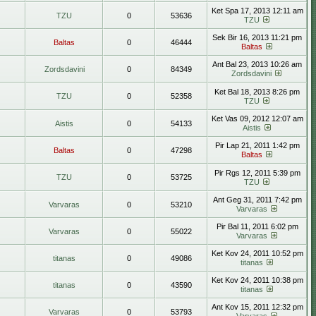
Ket Spa 17, 2013 12:11 am
TZU
0
53636
TZU
Sek Bir 16, 2013 11:21 pm
Baltas
0
46444
Baltas
Ant Bal 23, 2013 10:26 am
Zordsdavini
0
84349
Zordsdavini
Ket Bal 18, 2013 8:26 pm
TZU
0
52358
TZU
Ket Vas 09, 2012 12:07 am
Aistis
0
54133
Aistis
Pir Lap 21, 2011 1:42 pm
Baltas
0
47298
Baltas
Pir Rgs 12, 2011 5:39 pm
TZU
0
53725
TZU
Ant Geg 31, 2011 7:42 pm
Varvaras
0
53210
Varvaras
Pir Bal 11, 2011 6:02 pm
Varvaras
0
55022
Varvaras
Ket Kov 24, 2011 10:52 pm
titanas
0
49086
titanas
Ket Kov 24, 2011 10:38 pm
titanas
0
43590
titanas
Ant Kov 15, 2011 12:32 pm
Varvaras
0
53793