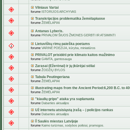
Vilniaus Vartai
forume
ISTORIJOS ARCHYVAS
Transkripcijos problematika žemėlapiuose
forume
ŽEMĖLAPIAI
Antanas Lyberis.
forume
PRIVALOM ŠIUOS ŽMONES GERBTI IR ATSIMINTI
Lietuviškų rimų paieška poetams
forume
VARINĖ POEZIJA, kūryba, miniatiūros
PRIVALOT prisidėti prie klimato kaitos mažinimo
forume
GAMTA, gamtosauga
Zarasai (Ežerėnai) ir jų įkūrėjai sėliai
forume
ŽODŽIŲ BYLOS
Tabula Peutingeriana
forume
ŽEMĖLAPIAI
illustrating maps from the Ancient Period:6,200 B.C. to 4
forume
ŽEMĖLAPIAI
"kiaulių gripo" ataka yra suplanuota
forume
Dabarties aktualijos
Už internetu atsisiųstą įrašą – į policijos rankas
forume
Dabarties aktualijos
Saulės miestas Latvijoje
forume
Kaimo turizmas, sodybos poilsiui, pramogos.