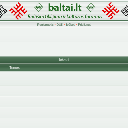
Registruotis
•
DUK
•
Ieškoti
•
Prisijungti
Ieškoti
Temos