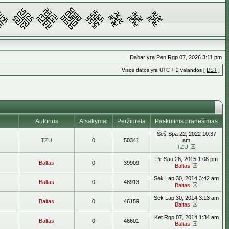
Dabar yra Pen Rgp 07, 2026 3:11 pm
Visos datos yra UTC + 2 valandos [
DST
]
Autorius
Atsakymai
Peržiūrėta
Paskutinis pranešimas
Šeš Spa 22, 2022 10:37
TZU
0
50341
am
TZU
Pir Sau 26, 2015 1:08 pm
Baltas
0
39909
Baltas
Sek Lap 30, 2014 3:42 am
Baltas
0
48913
Baltas
Sek Lap 30, 2014 3:13 am
Baltas
0
46159
Baltas
Ket Rgp 07, 2014 1:34 am
Baltas
0
46601
Baltas