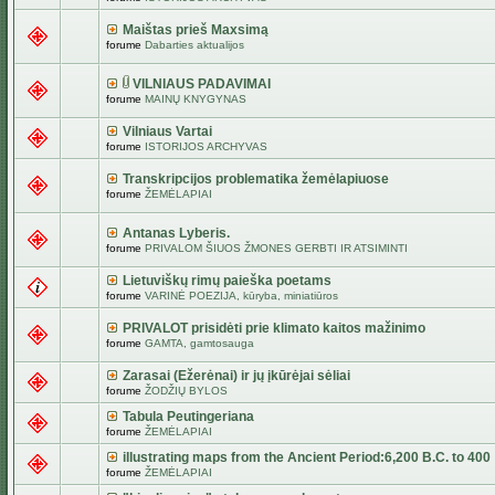
Maištas prieš Maxsimą
forume
Dabarties aktualijos
VILNIAUS PADAVIMAI
forume
MAINŲ KNYGYNAS
Vilniaus Vartai
forume
ISTORIJOS ARCHYVAS
Transkripcijos problematika žemėlapiuose
forume
ŽEMĖLAPIAI
Antanas Lyberis.
forume
PRIVALOM ŠIUOS ŽMONES GERBTI IR ATSIMINTI
Lietuviškų rimų paieška poetams
forume
VARINĖ POEZIJA, kūryba, miniatiūros
PRIVALOT prisidėti prie klimato kaitos mažinimo
forume
GAMTA, gamtosauga
Zarasai (Ežerėnai) ir jų įkūrėjai sėliai
forume
ŽODŽIŲ BYLOS
Tabula Peutingeriana
forume
ŽEMĖLAPIAI
illustrating maps from the Ancient Period:6,200 B.C. to 400
forume
ŽEMĖLAPIAI