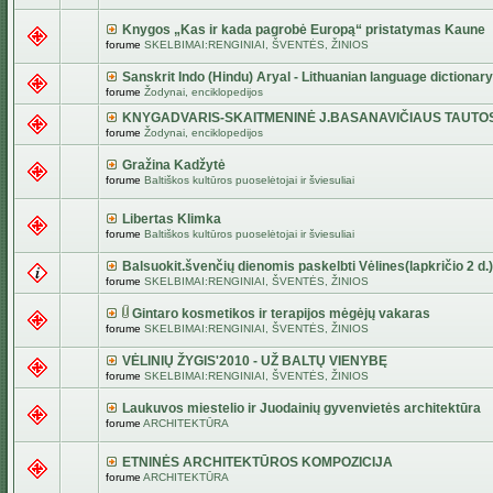
Knygos „Kas ir kada pagrobė Europą“ pristatymas Kaune
forume
SKELBIMAI:RENGINIAI, ŠVENTĖS, ŽINIOS
Sanskrit Indo (Hindu) Aryal - Lithuanian language dictionary
forume
Žodynai, enciklopedijos
KNYGADVARIS-SKAITMENINĖ J.BASANAVIČIAUS TAUTO
forume
Žodynai, enciklopedijos
Gražina Kadžytė
forume
Baltiškos kultūros puoselėtojai ir šviesuliai
Libertas Klimka
forume
Baltiškos kultūros puoselėtojai ir šviesuliai
Balsuokit.švenčių dienomis paskelbti Vėlines(lapkričio 2 d.)
forume
SKELBIMAI:RENGINIAI, ŠVENTĖS, ŽINIOS
Gintaro kosmetikos ir terapijos mėgėjų vakaras
forume
SKELBIMAI:RENGINIAI, ŠVENTĖS, ŽINIOS
VĖLINIŲ ŽYGIS'2010 - UŽ BALTŲ VIENYBĘ
forume
SKELBIMAI:RENGINIAI, ŠVENTĖS, ŽINIOS
Laukuvos miestelio ir Juodainių gyvenvietės architektūra
forume
ARCHITEKTŪRA
ETNINĖS ARCHITEKTŪROS KOMPOZICIJA
forume
ARCHITEKTŪRA