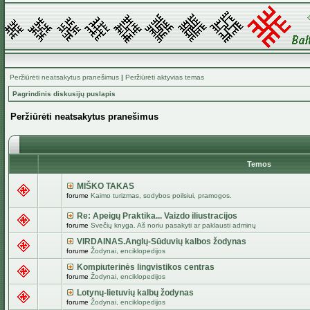
Peržiūrėti neatsakytus pranešimus
|
Peržiūrėti aktyvias temas
Pagrindinis diskusijų puslapis
Peržiūrėti neatsakytus pranešimus
Temos
MIŠKO TAKAS
forume
Kaimo turizmas, sodybos poilsiui, pramogos.
Re: Apeigų Praktika... Vaizdo iliustracijos
forume
Svečių knyga. Aš noriu pasakyti ar paklausti adminų
VIRDAINAS.Anglų-Sūduvių kalbos žodynas
forume
Žodynai, enciklopedijos
Kompiuterinės lingvistikos centras
forume
Žodynai, enciklopedijos
Lotynų-lietuvių kalbų žodynas
forume
Žodynai, enciklopedijos