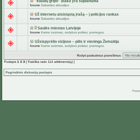
"kiaulių gripo" ataka yra suplanuota
forume
Dabarties aktualijos
Už internetu atsisiųstą įrašą – į policijos rankas
forume
Dabarties aktualijos
Saulės miestas Latvijoje
forume
Kaimo turizmas, sodybos poilsiui, pramogos.
Užsispyrėlio vizijose – pilis ir vieninga Žemaitija
forume
Kaimo turizmas, sodybos poilsiui, pramogos.
Rodyti paskutinius pranešimus:
Puslapis
1
iš
3
[ Paieška rado 114 atitikmenis(ų) ]
Pagrindinis diskusijų puslapis
Powe