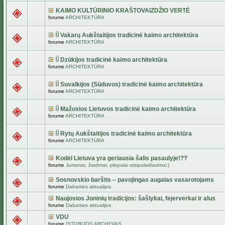
KAIMO KULTŪRINIO KRAŠTOVAIZDŽIO VERTĖ
forume
ARCHITEKTŪRA
Vakarų Aukštaitijos tradicinė kaimo architektūra
forume
ARCHITEKTŪRA
Dzūkijos tradicinė kaimo architektūra
forume
ARCHITEKTŪRA
Suvalkijos (Sūduvos) tradicinė kaimo architektūra
forume
ARCHITEKTŪRA
Mažosios Lietuvos tradicinė kaimo architektūra
forume
ARCHITEKTŪRA
Rytų Aukštaitijos tradicinė kaimo architektūra
forume
ARCHITEKTŪRA
Kodėl Lietuva yra geriausia šalis pasaulyje!??
forume
Jumoras, žaidimai, plepalai atsipalaidavimui:)
Sosnovskio barštis – pavojingas augalas vasarotojams
forume
Dabarties aktualijos
Naujosios Joninių tradicijos: šašlykai, fejerverkai ir alus
forume
Dabarties aktualijos
VDU
forume
ISTORIJOS ARCHYVAS