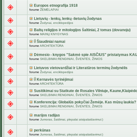
Europos etnografija 1918
forume
ŽEMĖLAPIAI
Lietuvių - lenkų, lenkų -lietuvių žodynas
forume
Žodynai, enciklopedijos
Baltų religijos ir mitologijos šaltiniai, 2 tomas (dovanoju)
forume
MAINŲ KNYGYNAS
Šiaudiniai namai
forume
ARCHITEKTŪRA
Dėmesio - knygos "Sakmė spie AISČIUS" pristatymas KA
forume
SKELBIMAI:RENGINIAI, ŠVENTĖS, ŽINIOS
Lietuvos vietovardžiai ir Literatūros terminų žodynėlis
forume
Žodynai, enciklopedijos
Kernavės tyrinėjimai
forume
ARCHITEKTŪRA
Susitikimai su Statkute de Rosales Vilniuje, Kaune,Klaipėdo
forume
SKELBIMAI:RENGINIAI, ŠVENTĖS, ŽINIOS
Konferencija: Globalūs pokyčiai Žemėje. Kas mūsų laukia?
forume
SKELBIMAI:RENGINIAI, ŠVENTĖS, ŽINIOS
marijos radijas
forume
Jumoras, žaidimai, plepalai atsipalaidavimui:)
perkūnas
forume
Jumoras, žaidimai, plepalai atsipalaidavimui:)