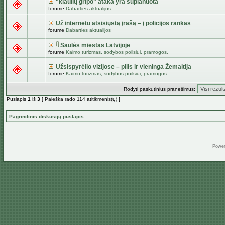
"kiaulių gripo" ataka yra suplanuota
forume
Dabarties aktualijos
Už internetu atsisiųstą įrašą – į policijos rankas
forume
Dabarties aktualijos
Saulės miestas Latvijoje
forume
Kaimo turizmas, sodybos poilsiui, pramogos.
Užsispyrėlio vizijose – pilis ir vieninga Žemaitija
forume
Kaimo turizmas, sodybos poilsiui, pramogos.
Rodyti paskutinius pranešimus:
Puslapis
1
iš
3
[ Paieška rado 114 atitikmenis(ų) ]
Pagrindinis diskusijų puslapis
Powe