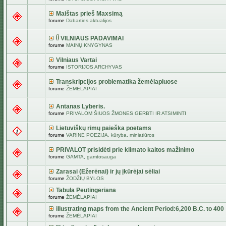
Maištas prieš Maxsimą
forume
Dabarties aktualijos
VILNIAUS PADAVIMAI
forume
MAINŲ KNYGYNAS
Vilniaus Vartai
forume
ISTORIJOS ARCHYVAS
Transkripcijos problematika žemėlapiuose
forume
ŽEMĖLAPIAI
Antanas Lyberis.
forume
PRIVALOM ŠIUOS ŽMONES GERBTI IR ATSIMINTI
Lietuviškų rimų paieška poetams
forume
VARINĖ POEZIJA, kūryba, miniatiūros
PRIVALOT prisidėti prie klimato kaitos mažinimo
forume
GAMTA, gamtosauga
Zarasai (Ežerėnai) ir jų įkūrėjai sėliai
forume
ŽODŽIŲ BYLOS
Tabula Peutingeriana
forume
ŽEMĖLAPIAI
illustrating maps from the Ancient Period:6,200 B.C. to 400
forume
ŽEMĖLAPIAI