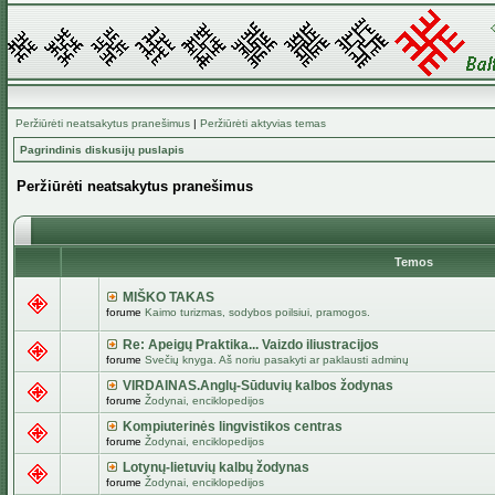
Peržiūrėti neatsakytus pranešimus
|
Peržiūrėti aktyvias temas
Pagrindinis diskusijų puslapis
Peržiūrėti neatsakytus pranešimus
Temos
MIŠKO TAKAS
forume
Kaimo turizmas, sodybos poilsiui, pramogos.
Re: Apeigų Praktika... Vaizdo iliustracijos
forume
Svečių knyga. Aš noriu pasakyti ar paklausti adminų
VIRDAINAS.Anglų-Sūduvių kalbos žodynas
forume
Žodynai, enciklopedijos
Kompiuterinės lingvistikos centras
forume
Žodynai, enciklopedijos
Lotynų-lietuvių kalbų žodynas
forume
Žodynai, enciklopedijos