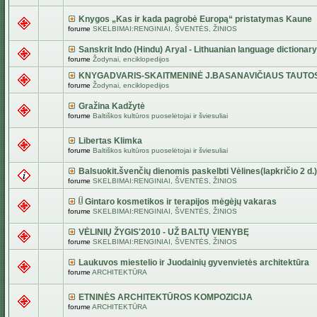
Knygos „Kas ir kada pagrobė Europą“ pristatymas Kaune
forume
SKELBIMAI:RENGINIAI, ŠVENTĖS, ŽINIOS
Sanskrit Indo (Hindu) Aryal - Lithuanian language dictionary
forume
Žodynai, enciklopedijos
KNYGADVARIS-SKAITMENINĖ J.BASANAVIČIAUS TAUTO
forume
Žodynai, enciklopedijos
Gražina Kadžytė
forume
Baltiškos kultūros puoselėtojai ir šviesuliai
Libertas Klimka
forume
Baltiškos kultūros puoselėtojai ir šviesuliai
Balsuokit.švenčių dienomis paskelbti Vėlines(lapkričio 2 d.)
forume
SKELBIMAI:RENGINIAI, ŠVENTĖS, ŽINIOS
Gintaro kosmetikos ir terapijos mėgėjų vakaras
forume
SKELBIMAI:RENGINIAI, ŠVENTĖS, ŽINIOS
VĖLINIŲ ŽYGIS'2010 - UŽ BALTŲ VIENYBĘ
forume
SKELBIMAI:RENGINIAI, ŠVENTĖS, ŽINIOS
Laukuvos miestelio ir Juodainių gyvenvietės architektūra
forume
ARCHITEKTŪRA
ETNINĖS ARCHITEKTŪROS KOMPOZICIJA
forume
ARCHITEKTŪRA