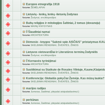
Europos etnografija 1918
forume
ŽEMĖLAPIAI
Lietuvių - lenkų, lenkų -lietuvių žodynas
forume
Žodynai, enciklopedijos
Baltų religijos ir mitologijos šaltiniai, 2 tomas (dovanoju)
forume
MAINŲ KNYGYNAS
Šiaudiniai namai
forume
ARCHITEKTŪRA
Dėmesio - knygos "Sakmė spie AISČIUS" pristatymas KA
forume
SKELBIMAI:RENGINIAI, ŠVENTĖS, ŽINIOS
Lietuvos vietovardžiai ir Literatūros terminų žodynėlis
forume
Žodynai, enciklopedijos
Kernavės tyrinėjimai
forume
ARCHITEKTŪRA
Susitikimai su Statkute de Rosales Vilniuje, Kaune,Klaipėdo
forume
SKELBIMAI:RENGINIAI, ŠVENTĖS, ŽINIOS
Konferencija: Globalūs pokyčiai Žemėje. Kas mūsų laukia?
forume
SKELBIMAI:RENGINIAI, ŠVENTĖS, ŽINIOS
marijos radijas
forume
Jumoras, žaidimai, plepalai atsipalaidavimui:)
perkūnas
forume
Jumoras, žaidimai, plepalai atsipalaidavimui:)