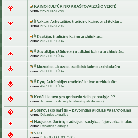
KAIMO KULTŪRINIO KRAŠTOVAIZDŽIO VERTĖ
forume
ARCHITEKTŪRA
Vakarų Aukštaitijos tradicinė kaimo architektūra
forume
ARCHITEKTŪRA
Dzūkijos tradicinė kaimo architektūra
forume
ARCHITEKTŪRA
Suvalkijos (Sūduvos) tradicinė kaimo architektūra
forume
ARCHITEKTŪRA
Mažosios Lietuvos tradicinė kaimo architektūra
forume
ARCHITEKTŪRA
Rytų Aukštaitijos tradicinė kaimo architektūra
forume
ARCHITEKTŪRA
Kodėl Lietuva yra geriausia šalis pasaulyje!??
forume
Jumoras, žaidimai, plepalai atsipalaidavimui:)
Sosnovskio barštis – pavojingas augalas vasarotojams
forume
Dabarties aktualijos
Naujosios Joninių tradicijos: šašlykai, fejerverkai ir alus
forume
Dabarties aktualijos
VDU
forume
ISTORIJOS ARCHYVAS