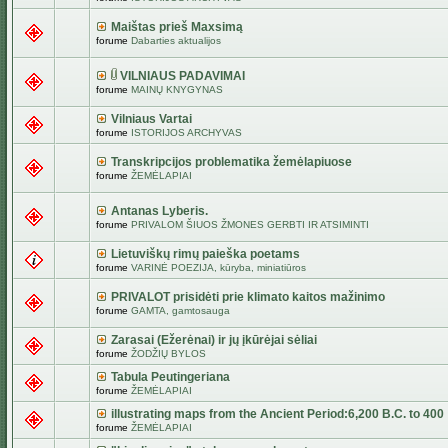
Maištas prieš Maxsimą
forume
Dabarties aktualijos
VILNIAUS PADAVIMAI
forume
MAINŲ KNYGYNAS
Vilniaus Vartai
forume
ISTORIJOS ARCHYVAS
Transkripcijos problematika žemėlapiuose
forume
ŽEMĖLAPIAI
Antanas Lyberis.
forume
PRIVALOM ŠIUOS ŽMONES GERBTI IR ATSIMINTI
Lietuviškų rimų paieška poetams
forume
VARINĖ POEZIJA, kūryba, miniatiūros
PRIVALOT prisidėti prie klimato kaitos mažinimo
forume
GAMTA, gamtosauga
Zarasai (Ežerėnai) ir jų įkūrėjai sėliai
forume
ŽODŽIŲ BYLOS
Tabula Peutingeriana
forume
ŽEMĖLAPIAI
illustrating maps from the Ancient Period:6,200 B.C. to 400
forume
ŽEMĖLAPIAI