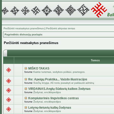
Peržiūrėti neatsakytus pranešimus
|
Peržiūrėti aktyvias temas
Pagrindinis diskusijų puslapis
Peržiūrėti neatsakytus pranešimus
Temos
MIŠKO TAKAS
forume
Kaimo turizmas, sodybos poilsiui, pramogos.
Re: Apeigų Praktika... Vaizdo iliustracijos
forume
Svečių knyga. Aš noriu pasakyti ar paklausti adminų
VIRDAINAS.Anglų-Sūduvių kalbos žodynas
forume
Žodynai, enciklopedijos
Kompiuterinės lingvistikos centras
forume
Žodynai, enciklopedijos
Lotynų-lietuvių kalbų žodynas
forume
Žodynai, enciklopedijos