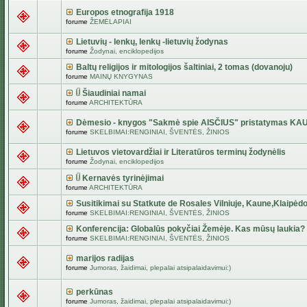
Europos etnografija 1918
forume
ŽEMĖLAPIAI
Lietuvių - lenkų, lenkų -lietuvių žodynas
forume
Žodynai, enciklopedijos
Baltų religijos ir mitologijos šaltiniai, 2 tomas (dovanoju)
forume
MAINŲ KNYGYNAS
Šiaudiniai namai
forume
ARCHITEKTŪRA
Dėmesio - knygos "Sakmė spie AISČIUS" pristatymas KA
forume
SKELBIMAI:RENGINIAI, ŠVENTĖS, ŽINIOS
Lietuvos vietovardžiai ir Literatūros terminų žodynėlis
forume
Žodynai, enciklopedijos
Kernavės tyrinėjimai
forume
ARCHITEKTŪRA
Susitikimai su Statkute de Rosales Vilniuje, Kaune,Klaipėdo
forume
SKELBIMAI:RENGINIAI, ŠVENTĖS, ŽINIOS
Konferencija: Globalūs pokyčiai Žemėje. Kas mūsų laukia?
forume
SKELBIMAI:RENGINIAI, ŠVENTĖS, ŽINIOS
marijos radijas
forume
Jumoras, žaidimai, plepalai atsipalaidavimui:)
perkūnas
forume
Jumoras, žaidimai, plepalai atsipalaidavimui:)