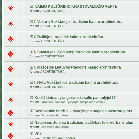
KAIMO KULTŪRINIO KRAŠTOVAIZDŽIO VERTĖ
forume
ARCHITEKTŪRA
Vakarų Aukštaitijos tradicinė kaimo architektūra
forume
ARCHITEKTŪRA
Dzūkijos tradicinė kaimo architektūra
forume
ARCHITEKTŪRA
Suvalkijos (Sūduvos) tradicinė kaimo architektūra
forume
ARCHITEKTŪRA
Mažosios Lietuvos tradicinė kaimo architektūra
forume
ARCHITEKTŪRA
Rytų Aukštaitijos tradicinė kaimo architektūra
forume
ARCHITEKTŪRA
Kodėl Lietuva yra geriausia šalis pasaulyje!??
forume
Jumoras, žaidimai, plepalai atsipalaidavimui:)
Sosnovskio barštis – pavojingas augalas vasarotojams
forume
Dabarties aktualijos
Naujosios Joninių tradicijos: šašlykai, fejerverkai ir alus
forume
Dabarties aktualijos
VDU
forume
ISTORIJOS ARCHYVAS