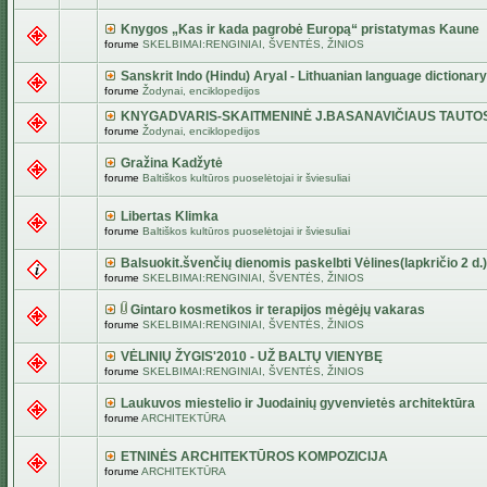
Knygos „Kas ir kada pagrobė Europą“ pristatymas Kaune
forume
SKELBIMAI:RENGINIAI, ŠVENTĖS, ŽINIOS
Sanskrit Indo (Hindu) Aryal - Lithuanian language dictionary
forume
Žodynai, enciklopedijos
KNYGADVARIS-SKAITMENINĖ J.BASANAVIČIAUS TAUTO
forume
Žodynai, enciklopedijos
Gražina Kadžytė
forume
Baltiškos kultūros puoselėtojai ir šviesuliai
Libertas Klimka
forume
Baltiškos kultūros puoselėtojai ir šviesuliai
Balsuokit.švenčių dienomis paskelbti Vėlines(lapkričio 2 d.)
forume
SKELBIMAI:RENGINIAI, ŠVENTĖS, ŽINIOS
Gintaro kosmetikos ir terapijos mėgėjų vakaras
forume
SKELBIMAI:RENGINIAI, ŠVENTĖS, ŽINIOS
VĖLINIŲ ŽYGIS'2010 - UŽ BALTŲ VIENYBĘ
forume
SKELBIMAI:RENGINIAI, ŠVENTĖS, ŽINIOS
Laukuvos miestelio ir Juodainių gyvenvietės architektūra
forume
ARCHITEKTŪRA
ETNINĖS ARCHITEKTŪROS KOMPOZICIJA
forume
ARCHITEKTŪRA