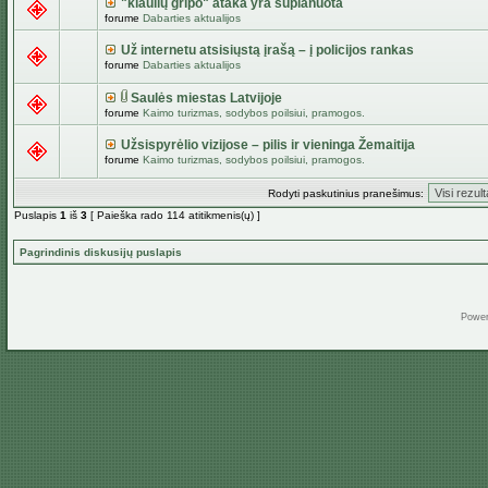
"kiaulių gripo" ataka yra suplanuota
forume
Dabarties aktualijos
Už internetu atsisiųstą įrašą – į policijos rankas
forume
Dabarties aktualijos
Saulės miestas Latvijoje
forume
Kaimo turizmas, sodybos poilsiui, pramogos.
Užsispyrėlio vizijose – pilis ir vieninga Žemaitija
forume
Kaimo turizmas, sodybos poilsiui, pramogos.
Rodyti paskutinius pranešimus:
Puslapis
1
iš
3
[ Paieška rado 114 atitikmenis(ų) ]
Pagrindinis diskusijų puslapis
Powe