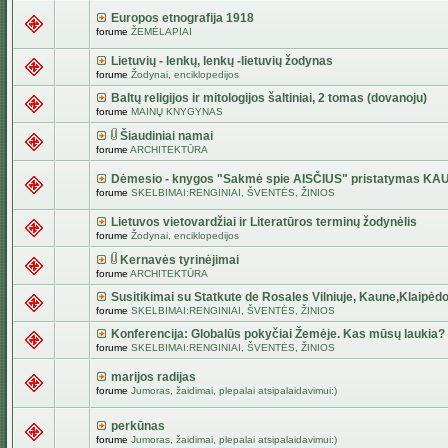
Europos etnografija 1918
forume
ŽEMĖLAPIAI
Lietuvių - lenkų, lenkų -lietuvių žodynas
forume
Žodynai, enciklopedijos
Baltų religijos ir mitologijos šaltiniai, 2 tomas (dovanoju)
forume
MAINŲ KNYGYNAS
Šiaudiniai namai
forume
ARCHITEKTŪRA
Dėmesio - knygos "Sakmė spie AISČIUS" pristatymas KA
forume
SKELBIMAI:RENGINIAI, ŠVENTĖS, ŽINIOS
Lietuvos vietovardžiai ir Literatūros terminų žodynėlis
forume
Žodynai, enciklopedijos
Kernavės tyrinėjimai
forume
ARCHITEKTŪRA
Susitikimai su Statkute de Rosales Vilniuje, Kaune,Klaipėdo
forume
SKELBIMAI:RENGINIAI, ŠVENTĖS, ŽINIOS
Konferencija: Globalūs pokyčiai Žemėje. Kas mūsų laukia?
forume
SKELBIMAI:RENGINIAI, ŠVENTĖS, ŽINIOS
marijos radijas
forume
Jumoras, žaidimai, plepalai atsipalaidavimui:)
perkūnas
forume
Jumoras, žaidimai, plepalai atsipalaidavimui:)