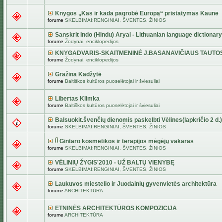
Knygos „Kas ir kada pagrobė Europą“ pristatymas Kaune
forume
SKELBIMAI:RENGINIAI, ŠVENTĖS, ŽINIOS
Sanskrit Indo (Hindu) Aryal - Lithuanian language dictionary
forume
Žodynai, enciklopedijos
KNYGADVARIS-SKAITMENINĖ J.BASANAVIČIAUS TAUTO
forume
Žodynai, enciklopedijos
Gražina Kadžytė
forume
Baltiškos kultūros puoselėtojai ir šviesuliai
Libertas Klimka
forume
Baltiškos kultūros puoselėtojai ir šviesuliai
Balsuokit.švenčių dienomis paskelbti Vėlines(lapkričio 2 d.)
forume
SKELBIMAI:RENGINIAI, ŠVENTĖS, ŽINIOS
Gintaro kosmetikos ir terapijos mėgėjų vakaras
forume
SKELBIMAI:RENGINIAI, ŠVENTĖS, ŽINIOS
VĖLINIŲ ŽYGIS'2010 - UŽ BALTŲ VIENYBĘ
forume
SKELBIMAI:RENGINIAI, ŠVENTĖS, ŽINIOS
Laukuvos miestelio ir Juodainių gyvenvietės architektūra
forume
ARCHITEKTŪRA
ETNINĖS ARCHITEKTŪROS KOMPOZICIJA
forume
ARCHITEKTŪRA