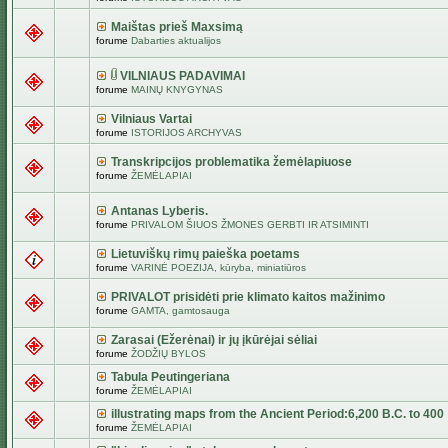
Maištas prieš Maxsimą
forume
Dabarties aktualijos
VILNIAUS PADAVIMAI
forume
MAINŲ KNYGYNAS
Vilniaus Vartai
forume
ISTORIJOS ARCHYVAS
Transkripcijos problematika žemėlapiuose
forume
ŽEMĖLAPIAI
Antanas Lyberis.
forume
PRIVALOM ŠIUOS ŽMONES GERBTI IR ATSIMINTI
Lietuviškų rimų paieška poetams
forume
VARINĖ POEZIJA, kūryba, miniatiūros
PRIVALOT prisidėti prie klimato kaitos mažinimo
forume
GAMTA, gamtosauga
Zarasai (Ežerėnai) ir jų įkūrėjai sėliai
forume
ŽODŽIŲ BYLOS
Tabula Peutingeriana
forume
ŽEMĖLAPIAI
illustrating maps from the Ancient Period:6,200 B.C. to 400
forume
ŽEMĖLAPIAI