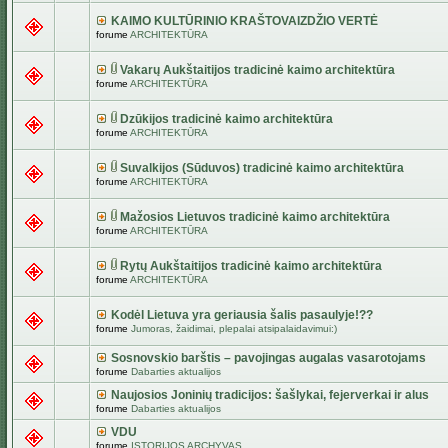
KAIMO KULTŪRINIO KRAŠTOVAIZDŽIO VERTĖ
forume
ARCHITEKTŪRA
Vakarų Aukštaitijos tradicinė kaimo architektūra
forume
ARCHITEKTŪRA
Dzūkijos tradicinė kaimo architektūra
forume
ARCHITEKTŪRA
Suvalkijos (Sūduvos) tradicinė kaimo architektūra
forume
ARCHITEKTŪRA
Mažosios Lietuvos tradicinė kaimo architektūra
forume
ARCHITEKTŪRA
Rytų Aukštaitijos tradicinė kaimo architektūra
forume
ARCHITEKTŪRA
Kodėl Lietuva yra geriausia šalis pasaulyje!??
forume
Jumoras, žaidimai, plepalai atsipalaidavimui:)
Sosnovskio barštis – pavojingas augalas vasarotojams
forume
Dabarties aktualijos
Naujosios Joninių tradicijos: šašlykai, fejerverkai ir alus
forume
Dabarties aktualijos
VDU
forume
ISTORIJOS ARCHYVAS