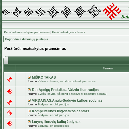
Peržiūrėti neatsakytus pranešimus
|
Peržiūrėti aktyvias temas
Pagrindinis diskusijų puslapis
Peržiūrėti neatsakytus pranešimus
Temos
MIŠKO TAKAS
forume
Kaimo turizmas, sodybos poilsiui, pramogos.
Re: Apeigų Praktika... Vaizdo iliustracijos
forume
Svečių knyga. Aš noriu pasakyti ar paklausti adminų
VIRDAINAS.Anglų-Sūduvių kalbos žodynas
forume
Žodynai, enciklopedijos
Kompiuterinės lingvistikos centras
forume
Žodynai, enciklopedijos
Lotynų-lietuvių kalbų žodynas
forume
Žodynai, enciklopedijos