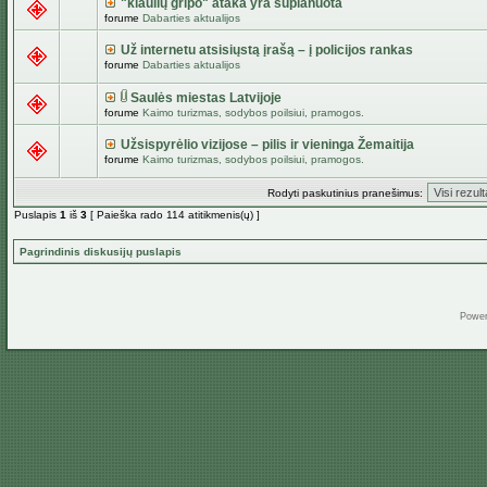
"kiaulių gripo" ataka yra suplanuota
forume
Dabarties aktualijos
Už internetu atsisiųstą įrašą – į policijos rankas
forume
Dabarties aktualijos
Saulės miestas Latvijoje
forume
Kaimo turizmas, sodybos poilsiui, pramogos.
Užsispyrėlio vizijose – pilis ir vieninga Žemaitija
forume
Kaimo turizmas, sodybos poilsiui, pramogos.
Rodyti paskutinius pranešimus:
Puslapis
1
iš
3
[ Paieška rado 114 atitikmenis(ų) ]
Pagrindinis diskusijų puslapis
Powe