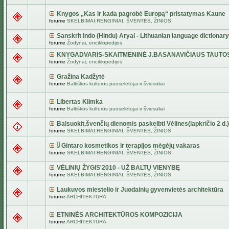
Knygos „Kas ir kada pagrobė Europą“ pristatymas Kaune
forume
SKELBIMAI:RENGINIAI, ŠVENTĖS, ŽINIOS
Sanskrit Indo (Hindu) Aryal - Lithuanian language dictionary
forume
Žodynai, enciklopedijos
KNYGADVARIS-SKAITMENINĖ J.BASANAVIČIAUS TAUTO
forume
Žodynai, enciklopedijos
Gražina Kadžytė
forume
Baltiškos kultūros puoselėtojai ir šviesuliai
Libertas Klimka
forume
Baltiškos kultūros puoselėtojai ir šviesuliai
Balsuokit.švenčių dienomis paskelbti Vėlines(lapkričio 2 d.)
forume
SKELBIMAI:RENGINIAI, ŠVENTĖS, ŽINIOS
Gintaro kosmetikos ir terapijos mėgėjų vakaras
forume
SKELBIMAI:RENGINIAI, ŠVENTĖS, ŽINIOS
VĖLINIŲ ŽYGIS'2010 - UŽ BALTŲ VIENYBĘ
forume
SKELBIMAI:RENGINIAI, ŠVENTĖS, ŽINIOS
Laukuvos miestelio ir Juodainių gyvenvietės architektūra
forume
ARCHITEKTŪRA
ETNINĖS ARCHITEKTŪROS KOMPOZICIJA
forume
ARCHITEKTŪRA