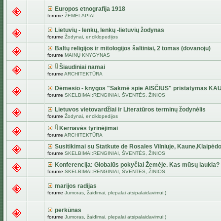
Europos etnografija 1918
forume
ŽEMĖLAPIAI
Lietuvių - lenkų, lenkų -lietuvių žodynas
forume
Žodynai, enciklopedijos
Baltų religijos ir mitologijos šaltiniai, 2 tomas (dovanoju)
forume
MAINŲ KNYGYNAS
Šiaudiniai namai
forume
ARCHITEKTŪRA
Dėmesio - knygos "Sakmė spie AISČIUS" pristatymas KA
forume
SKELBIMAI:RENGINIAI, ŠVENTĖS, ŽINIOS
Lietuvos vietovardžiai ir Literatūros terminų žodynėlis
forume
Žodynai, enciklopedijos
Kernavės tyrinėjimai
forume
ARCHITEKTŪRA
Susitikimai su Statkute de Rosales Vilniuje, Kaune,Klaipėdo
forume
SKELBIMAI:RENGINIAI, ŠVENTĖS, ŽINIOS
Konferencija: Globalūs pokyčiai Žemėje. Kas mūsų laukia?
forume
SKELBIMAI:RENGINIAI, ŠVENTĖS, ŽINIOS
marijos radijas
forume
Jumoras, žaidimai, plepalai atsipalaidavimui:)
perkūnas
forume
Jumoras, žaidimai, plepalai atsipalaidavimui:)