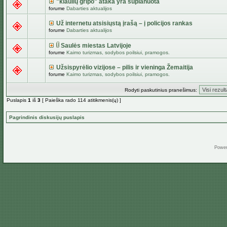
"kiaulių gripo" ataka yra suplanuota
forume
Dabarties aktualijos
Už internetu atsisiųstą įrašą – į policijos rankas
forume
Dabarties aktualijos
Saulės miestas Latvijoje
forume
Kaimo turizmas, sodybos poilsiui, pramogos.
Užsispyrėlio vizijose – pilis ir vieninga Žemaitija
forume
Kaimo turizmas, sodybos poilsiui, pramogos.
Rodyti paskutinius pranešimus:
Puslapis
1
iš
3
[ Paieška rado 114 atitikmenis(ų) ]
Pagrindinis diskusijų puslapis
Powe