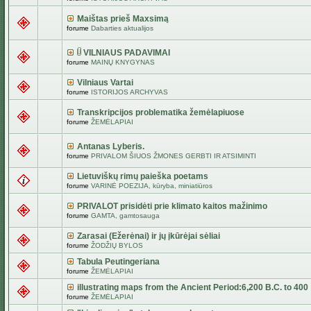
Maištas prieš Maxsimą
forume
Dabarties aktualijos
VILNIAUS PADAVIMAI
forume
MAINŲ KNYGYNAS
Vilniaus Vartai
forume
ISTORIJOS ARCHYVAS
Transkripcijos problematika žemėlapiuose
forume
ŽEMĖLAPIAI
Antanas Lyberis.
forume
PRIVALOM ŠIUOS ŽMONES GERBTI IR ATSIMINTI
Lietuviškų rimų paieška poetams
forume
VARINĖ POEZIJA, kūryba, miniatiūros
PRIVALOT prisidėti prie klimato kaitos mažinimo
forume
GAMTA, gamtosauga
Zarasai (Ežerėnai) ir jų įkūrėjai sėliai
forume
ŽODŽIŲ BYLOS
Tabula Peutingeriana
forume
ŽEMĖLAPIAI
illustrating maps from the Ancient Period:6,200 B.C. to 400
forume
ŽEMĖLAPIAI