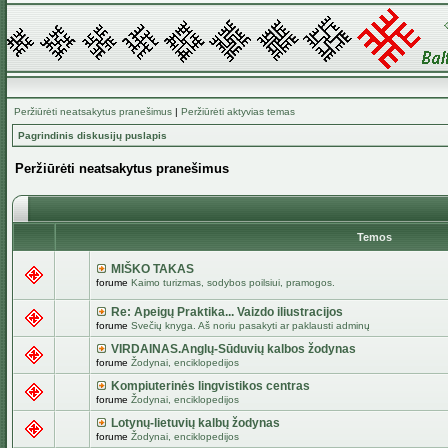
Peržiūrėti neatsakytus pranešimus
|
Peržiūrėti aktyvias temas
Pagrindinis diskusijų puslapis
Peržiūrėti neatsakytus pranešimus
Temos
MIŠKO TAKAS
forume
Kaimo turizmas, sodybos poilsiui, pramogos.
Re: Apeigų Praktika... Vaizdo iliustracijos
forume
Svečių knyga. Aš noriu pasakyti ar paklausti adminų
VIRDAINAS.Anglų-Sūduvių kalbos žodynas
forume
Žodynai, enciklopedijos
Kompiuterinės lingvistikos centras
forume
Žodynai, enciklopedijos
Lotynų-lietuvių kalbų žodynas
forume
Žodynai, enciklopedijos