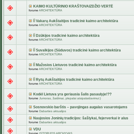
KAIMO KULTŪRINIO KRAŠTOVAIZDŽIO VERTĖ
forume
ARCHITEKTŪRA
Vakarų Aukštaitijos tradicinė kaimo architektūra
forume
ARCHITEKTŪRA
Dzūkijos tradicinė kaimo architektūra
forume
ARCHITEKTŪRA
Suvalkijos (Sūduvos) tradicinė kaimo architektūra
forume
ARCHITEKTŪRA
Mažosios Lietuvos tradicinė kaimo architektūra
forume
ARCHITEKTŪRA
Rytų Aukštaitijos tradicinė kaimo architektūra
forume
ARCHITEKTŪRA
Kodėl Lietuva yra geriausia šalis pasaulyje!??
forume
Jumoras, žaidimai, plepalai atsipalaidavimui:)
Sosnovskio barštis – pavojingas augalas vasarotojams
forume
Dabarties aktualijos
Naujosios Joninių tradicijos: šašlykai, fejerverkai ir alus
forume
Dabarties aktualijos
VDU
forume
ISTORIJOS ARCHYVAS