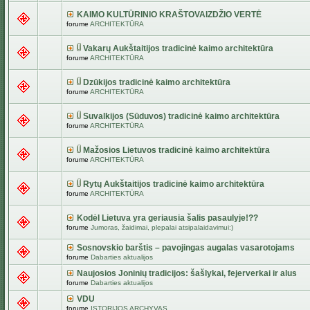
KAIMO KULTŪRINIO KRAŠTOVAIZDŽIO VERTĖ
forume
ARCHITEKTŪRA
Vakarų Aukštaitijos tradicinė kaimo architektūra
forume
ARCHITEKTŪRA
Dzūkijos tradicinė kaimo architektūra
forume
ARCHITEKTŪRA
Suvalkijos (Sūduvos) tradicinė kaimo architektūra
forume
ARCHITEKTŪRA
Mažosios Lietuvos tradicinė kaimo architektūra
forume
ARCHITEKTŪRA
Rytų Aukštaitijos tradicinė kaimo architektūra
forume
ARCHITEKTŪRA
Kodėl Lietuva yra geriausia šalis pasaulyje!??
forume
Jumoras, žaidimai, plepalai atsipalaidavimui:)
Sosnovskio barštis – pavojingas augalas vasarotojams
forume
Dabarties aktualijos
Naujosios Joninių tradicijos: šašlykai, fejerverkai ir alus
forume
Dabarties aktualijos
VDU
forume
ISTORIJOS ARCHYVAS