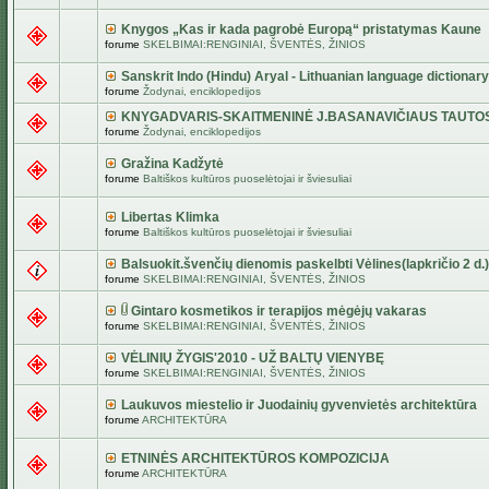
Knygos „Kas ir kada pagrobė Europą“ pristatymas Kaune
forume
SKELBIMAI:RENGINIAI, ŠVENTĖS, ŽINIOS
Sanskrit Indo (Hindu) Aryal - Lithuanian language dictionary
forume
Žodynai, enciklopedijos
KNYGADVARIS-SKAITMENINĖ J.BASANAVIČIAUS TAUTO
forume
Žodynai, enciklopedijos
Gražina Kadžytė
forume
Baltiškos kultūros puoselėtojai ir šviesuliai
Libertas Klimka
forume
Baltiškos kultūros puoselėtojai ir šviesuliai
Balsuokit.švenčių dienomis paskelbti Vėlines(lapkričio 2 d.)
forume
SKELBIMAI:RENGINIAI, ŠVENTĖS, ŽINIOS
Gintaro kosmetikos ir terapijos mėgėjų vakaras
forume
SKELBIMAI:RENGINIAI, ŠVENTĖS, ŽINIOS
VĖLINIŲ ŽYGIS'2010 - UŽ BALTŲ VIENYBĘ
forume
SKELBIMAI:RENGINIAI, ŠVENTĖS, ŽINIOS
Laukuvos miestelio ir Juodainių gyvenvietės architektūra
forume
ARCHITEKTŪRA
ETNINĖS ARCHITEKTŪROS KOMPOZICIJA
forume
ARCHITEKTŪRA