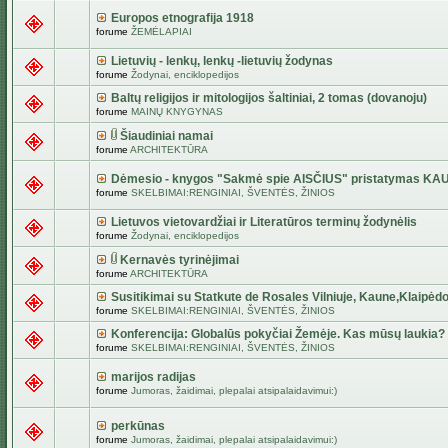
Europos etnografija 1918
forume
ŽEMĖLAPIAI
Lietuvių - lenkų, lenkų -lietuvių žodynas
forume
Žodynai, enciklopedijos
Baltų religijos ir mitologijos šaltiniai, 2 tomas (dovanoju)
forume
MAINŲ KNYGYNAS
Šiaudiniai namai
forume
ARCHITEKTŪRA
Dėmesio - knygos "Sakmė spie AISČIUS" pristatymas KA
forume
SKELBIMAI:RENGINIAI, ŠVENTĖS, ŽINIOS
Lietuvos vietovardžiai ir Literatūros terminų žodynėlis
forume
Žodynai, enciklopedijos
Kernavės tyrinėjimai
forume
ARCHITEKTŪRA
Susitikimai su Statkute de Rosales Vilniuje, Kaune,Klaipėdo
forume
SKELBIMAI:RENGINIAI, ŠVENTĖS, ŽINIOS
Konferencija: Globalūs pokyčiai Žemėje. Kas mūsų laukia?
forume
SKELBIMAI:RENGINIAI, ŠVENTĖS, ŽINIOS
marijos radijas
forume
Jumoras, žaidimai, plepalai atsipalaidavimui:)
perkūnas
forume
Jumoras, žaidimai, plepalai atsipalaidavimui:)