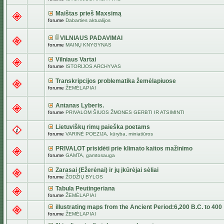
Maištas prieš Maxsimą
forume
Dabarties aktualijos
VILNIAUS PADAVIMAI
forume
MAINŲ KNYGYNAS
Vilniaus Vartai
forume
ISTORIJOS ARCHYVAS
Transkripcijos problematika žemėlapiuose
forume
ŽEMĖLAPIAI
Antanas Lyberis.
forume
PRIVALOM ŠIUOS ŽMONES GERBTI IR ATSIMINTI
Lietuviškų rimų paieška poetams
forume
VARINĖ POEZIJA, kūryba, miniatiūros
PRIVALOT prisidėti prie klimato kaitos mažinimo
forume
GAMTA, gamtosauga
Zarasai (Ežerėnai) ir jų įkūrėjai sėliai
forume
ŽODŽIŲ BYLOS
Tabula Peutingeriana
forume
ŽEMĖLAPIAI
illustrating maps from the Ancient Period:6,200 B.C. to 400
forume
ŽEMĖLAPIAI