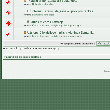
"kiaulių gripo" ataka yra suplanuota
forume
Dabarties aktualijos
Už internetu atsisiųstą įrašą – į policijos rankas
forume
Dabarties aktualijos
Saulės miestas Latvijoje
forume
Kaimo turizmas, sodybos poilsiui, pramogos.
Užsispyrėlio vizijose – pilis ir vieninga Žemaitija
forume
Kaimo turizmas, sodybos poilsiui, pramogos.
Rodyti paskutinius pranešimus:
Puslapis
1
iš
3
[ Paieška rado 114 atitikmenis(ų) ]
Pagrindinis diskusijų puslapis
Powe