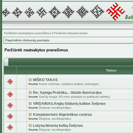
Peržiūrėti neatsakytus pranešimus
|
Peržiūrėti aktyvias temas
Pagrindinis diskusijų puslapis
Peržiūrėti neatsakytus pranešimus
Temos
MIŠKO TAKAS
forume
Kaimo turizmas, sodybos poilsiui, pramogos.
Re: Apeigų Praktika... Vaizdo iliustracijos
forume
Svečių knyga. Aš noriu pasakyti ar paklausti adminų
VIRDAINAS.Anglų-Sūduvių kalbos žodynas
forume
Žodynai, enciklopedijos
Kompiuterinės lingvistikos centras
forume
Žodynai, enciklopedijos
Lotynų-lietuvių kalbų žodynas
forume
Žodynai, enciklopedijos