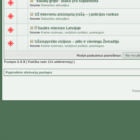
"kiaulių gripo" ataka yra suplanuota
forume
Dabarties aktualijos
Už internetu atsisiųstą įrašą – į policijos rankas
forume
Dabarties aktualijos
Saulės miestas Latvijoje
forume
Kaimo turizmas, sodybos poilsiui, pramogos.
Užsispyrėlio vizijose – pilis ir vieninga Žemaitija
forume
Kaimo turizmas, sodybos poilsiui, pramogos.
Rodyti paskutinius pranešimus:
Puslapis
1
iš
3
[ Paieška rado 114 atitikmenis(ų) ]
Pagrindinis diskusijų puslapis
Powe