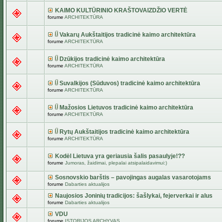
KAIMO KULTŪRINIO KRAŠTOVAIZDŽIO VERTĖ
forume
ARCHITEKTŪRA
Vakarų Aukštaitijos tradicinė kaimo architektūra
forume
ARCHITEKTŪRA
Dzūkijos tradicinė kaimo architektūra
forume
ARCHITEKTŪRA
Suvalkijos (Sūduvos) tradicinė kaimo architektūra
forume
ARCHITEKTŪRA
Mažosios Lietuvos tradicinė kaimo architektūra
forume
ARCHITEKTŪRA
Rytų Aukštaitijos tradicinė kaimo architektūra
forume
ARCHITEKTŪRA
Kodėl Lietuva yra geriausia šalis pasaulyje!??
forume
Jumoras, žaidimai, plepalai atsipalaidavimui:)
Sosnovskio barštis – pavojingas augalas vasarotojams
forume
Dabarties aktualijos
Naujosios Joninių tradicijos: šašlykai, fejerverkai ir alus
forume
Dabarties aktualijos
VDU
forume
ISTORIJOS ARCHYVAS