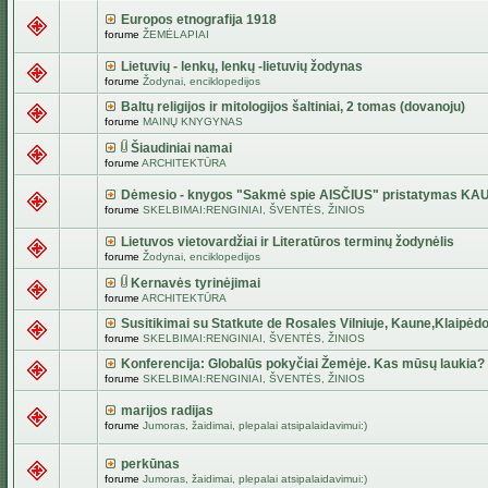
Europos etnografija 1918
forume
ŽEMĖLAPIAI
Lietuvių - lenkų, lenkų -lietuvių žodynas
forume
Žodynai, enciklopedijos
Baltų religijos ir mitologijos šaltiniai, 2 tomas (dovanoju)
forume
MAINŲ KNYGYNAS
Šiaudiniai namai
forume
ARCHITEKTŪRA
Dėmesio - knygos "Sakmė spie AISČIUS" pristatymas KA
forume
SKELBIMAI:RENGINIAI, ŠVENTĖS, ŽINIOS
Lietuvos vietovardžiai ir Literatūros terminų žodynėlis
forume
Žodynai, enciklopedijos
Kernavės tyrinėjimai
forume
ARCHITEKTŪRA
Susitikimai su Statkute de Rosales Vilniuje, Kaune,Klaipėdo
forume
SKELBIMAI:RENGINIAI, ŠVENTĖS, ŽINIOS
Konferencija: Globalūs pokyčiai Žemėje. Kas mūsų laukia?
forume
SKELBIMAI:RENGINIAI, ŠVENTĖS, ŽINIOS
marijos radijas
forume
Jumoras, žaidimai, plepalai atsipalaidavimui:)
perkūnas
forume
Jumoras, žaidimai, plepalai atsipalaidavimui:)