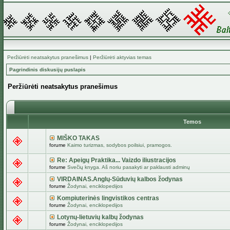
Peržiūrėti neatsakytus pranešimus
|
Peržiūrėti aktyvias temas
Pagrindinis diskusijų puslapis
Peržiūrėti neatsakytus pranešimus
Temos
MIŠKO TAKAS
forume
Kaimo turizmas, sodybos poilsiui, pramogos.
Re: Apeigų Praktika... Vaizdo iliustracijos
forume
Svečių knyga. Aš noriu pasakyti ar paklausti adminų
VIRDAINAS.Anglų-Sūduvių kalbos žodynas
forume
Žodynai, enciklopedijos
Kompiuterinės lingvistikos centras
forume
Žodynai, enciklopedijos
Lotynų-lietuvių kalbų žodynas
forume
Žodynai, enciklopedijos