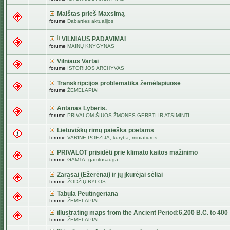
Maištas prieš Maxsimą
forume
Dabarties aktualijos
VILNIAUS PADAVIMAI
forume
MAINŲ KNYGYNAS
Vilniaus Vartai
forume
ISTORIJOS ARCHYVAS
Transkripcijos problematika žemėlapiuose
forume
ŽEMĖLAPIAI
Antanas Lyberis.
forume
PRIVALOM ŠIUOS ŽMONES GERBTI IR ATSIMINTI
Lietuviškų rimų paieška poetams
forume
VARINĖ POEZIJA, kūryba, miniatiūros
PRIVALOT prisidėti prie klimato kaitos mažinimo
forume
GAMTA, gamtosauga
Zarasai (Ežerėnai) ir jų įkūrėjai sėliai
forume
ŽODŽIŲ BYLOS
Tabula Peutingeriana
forume
ŽEMĖLAPIAI
illustrating maps from the Ancient Period:6,200 B.C. to 400
forume
ŽEMĖLAPIAI