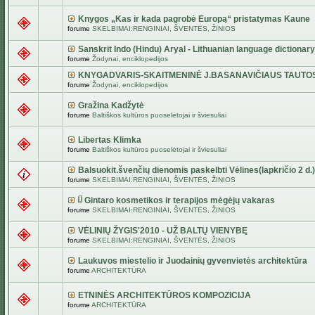
Knygos „Kas ir kada pagrobė Europą“ pristatymas Kaune
forume
SKELBIMAI:RENGINIAI, ŠVENTĖS, ŽINIOS
Sanskrit Indo (Hindu) Aryal - Lithuanian language dictionary
forume
Žodynai, enciklopedijos
KNYGADVARIS-SKAITMENINĖ J.BASANAVIČIAUS TAUTO
forume
Žodynai, enciklopedijos
Gražina Kadžytė
forume
Baltiškos kultūros puoselėtojai ir šviesuliai
Libertas Klimka
forume
Baltiškos kultūros puoselėtojai ir šviesuliai
Balsuokit.švenčių dienomis paskelbti Vėlines(lapkričio 2 d.)
forume
SKELBIMAI:RENGINIAI, ŠVENTĖS, ŽINIOS
Gintaro kosmetikos ir terapijos mėgėjų vakaras
forume
SKELBIMAI:RENGINIAI, ŠVENTĖS, ŽINIOS
VĖLINIŲ ŽYGIS'2010 - UŽ BALTŲ VIENYBĘ
forume
SKELBIMAI:RENGINIAI, ŠVENTĖS, ŽINIOS
Laukuvos miestelio ir Juodainių gyvenvietės architektūra
forume
ARCHITEKTŪRA
ETNINĖS ARCHITEKTŪROS KOMPOZICIJA
forume
ARCHITEKTŪRA