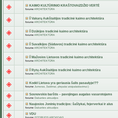
KAIMO KULTŪRINIO KRAŠTOVAIZDŽIO VERTĖ
forume
ARCHITEKTŪRA
Vakarų Aukštaitijos tradicinė kaimo architektūra
forume
ARCHITEKTŪRA
Dzūkijos tradicinė kaimo architektūra
forume
ARCHITEKTŪRA
Suvalkijos (Sūduvos) tradicinė kaimo architektūra
forume
ARCHITEKTŪRA
Mažosios Lietuvos tradicinė kaimo architektūra
forume
ARCHITEKTŪRA
Rytų Aukštaitijos tradicinė kaimo architektūra
forume
ARCHITEKTŪRA
Kodėl Lietuva yra geriausia šalis pasaulyje!??
forume
Jumoras, žaidimai, plepalai atsipalaidavimui:)
Sosnovskio barštis – pavojingas augalas vasarotojams
forume
Dabarties aktualijos
Naujosios Joninių tradicijos: šašlykai, fejerverkai ir alus
forume
Dabarties aktualijos
VDU
forume
ISTORIJOS ARCHYVAS