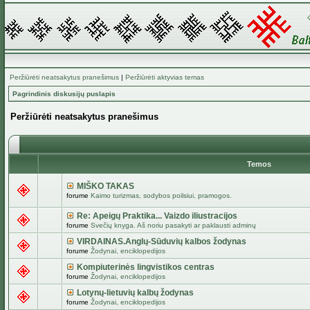
Peržiūrėti neatsakytus pranešimus
|
Peržiūrėti aktyvias temas
Pagrindinis diskusijų puslapis
Peržiūrėti neatsakytus pranešimus
Temos
MIŠKO TAKAS
forume
Kaimo turizmas, sodybos poilsiui, pramogos.
Re: Apeigų Praktika... Vaizdo iliustracijos
forume
Svečių knyga. Aš noriu pasakyti ar paklausti adminų
VIRDAINAS.Anglų-Sūduvių kalbos žodynas
forume
Žodynai, enciklopedijos
Kompiuterinės lingvistikos centras
forume
Žodynai, enciklopedijos
Lotynų-lietuvių kalbų žodynas
forume
Žodynai, enciklopedijos