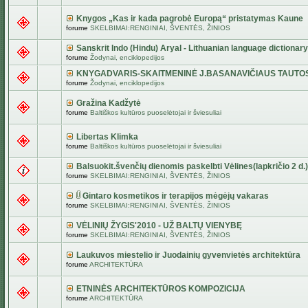
Knygos „Kas ir kada pagrobė Europą“ pristatymas Kaune
forume
SKELBIMAI:RENGINIAI, ŠVENTĖS, ŽINIOS
Sanskrit Indo (Hindu) Aryal - Lithuanian language dictionary
forume
Žodynai, enciklopedijos
KNYGADVARIS-SKAITMENINĖ J.BASANAVIČIAUS TAUTO
forume
Žodynai, enciklopedijos
Gražina Kadžytė
forume
Baltiškos kultūros puoselėtojai ir šviesuliai
Libertas Klimka
forume
Baltiškos kultūros puoselėtojai ir šviesuliai
Balsuokit.švenčių dienomis paskelbti Vėlines(lapkričio 2 d.)
forume
SKELBIMAI:RENGINIAI, ŠVENTĖS, ŽINIOS
Gintaro kosmetikos ir terapijos mėgėjų vakaras
forume
SKELBIMAI:RENGINIAI, ŠVENTĖS, ŽINIOS
VĖLINIŲ ŽYGIS'2010 - UŽ BALTŲ VIENYBĘ
forume
SKELBIMAI:RENGINIAI, ŠVENTĖS, ŽINIOS
Laukuvos miestelio ir Juodainių gyvenvietės architektūra
forume
ARCHITEKTŪRA
ETNINĖS ARCHITEKTŪROS KOMPOZICIJA
forume
ARCHITEKTŪRA