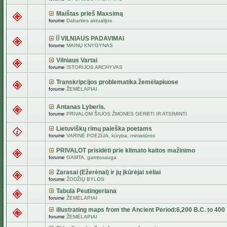
Maištas prieš Maxsimą
forume
Dabarties aktualijos
VILNIAUS PADAVIMAI
forume
MAINŲ KNYGYNAS
Vilniaus Vartai
forume
ISTORIJOS ARCHYVAS
Transkripcijos problematika žemėlapiuose
forume
ŽEMĖLAPIAI
Antanas Lyberis.
forume
PRIVALOM ŠIUOS ŽMONES GERBTI IR ATSIMINTI
Lietuviškų rimų paieška poetams
forume
VARINĖ POEZIJA, kūryba, miniatiūros
PRIVALOT prisidėti prie klimato kaitos mažinimo
forume
GAMTA, gamtosauga
Zarasai (Ežerėnai) ir jų įkūrėjai sėliai
forume
ŽODŽIŲ BYLOS
Tabula Peutingeriana
forume
ŽEMĖLAPIAI
illustrating maps from the Ancient Period:6,200 B.C. to 400
forume
ŽEMĖLAPIAI