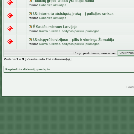
"kiaulių gripo" ataka yra suplanuota
forume
Dabarties aktualijos
Už internetu atsisiųstą įrašą – į policijos rankas
forume
Dabarties aktualijos
Saulės miestas Latvijoje
forume
Kaimo turizmas, sodybos poilsiui, pramogos.
Užsispyrėlio vizijose – pilis ir vieninga Žemaitija
forume
Kaimo turizmas, sodybos poilsiui, pramogos.
Rodyti paskutinius pranešimus:
Puslapis
1
iš
3
[ Paieška rado 114 atitikmenis(ų) ]
Pagrindinis diskusijų puslapis
Powe