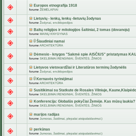
Europos etnografija 1918
forume
ŽEMĖLAPIAI
Lietuvių - lenkų, lenkų -lietuvių žodynas
forume
Žodynai, enciklopedijos
Baltų religijos ir mitologijos šaltiniai, 2 tomas (dovanoju)
forume
MAINŲ KNYGYNAS
Šiaudiniai namai
forume
ARCHITEKTŪRA
Dėmesio - knygos "Sakmė spie AISČIUS" pristatymas KA
forume
SKELBIMAI:RENGINIAI, ŠVENTĖS, ŽINIOS
Lietuvos vietovardžiai ir Literatūros terminų žodynėlis
forume
Žodynai, enciklopedijos
Kernavės tyrinėjimai
forume
ARCHITEKTŪRA
Susitikimai su Statkute de Rosales Vilniuje, Kaune,Klaipėdo
forume
SKELBIMAI:RENGINIAI, ŠVENTĖS, ŽINIOS
Konferencija: Globalūs pokyčiai Žemėje. Kas mūsų laukia?
forume
SKELBIMAI:RENGINIAI, ŠVENTĖS, ŽINIOS
marijos radijas
forume
Jumoras, žaidimai, plepalai atsipalaidavimui:)
perkūnas
forume
Jumoras, žaidimai, plepalai atsipalaidavimui:)