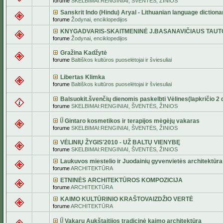
forume
SKELBIMAI:RENGINIAI, ŠVENTĖS, ŽINIOS
Sanskrit Indo (Hindu) Aryal - Lithuanian language dictiona
forume
Žodynai, enciklopedijos
KNYGADVARIS-SKAITMENINĖ J.BASANAVIČIAUS TAUT
forume
Žodynai, enciklopedijos
Gražina Kadžytė
forume
Baltiškos kultūros puoselėtojai ir šviesuliai
Libertas Klimka
forume
Baltiškos kultūros puoselėtojai ir šviesuliai
Balsuokit.švenčių dienomis paskelbti Vėlines(lapkričio 2 d
forume
SKELBIMAI:RENGINIAI, ŠVENTĖS, ŽINIOS
Gintaro kosmetikos ir terapijos mėgėjų vakaras
forume
SKELBIMAI:RENGINIAI, ŠVENTĖS, ŽINIOS
VĖLINIŲ ŽYGIS'2010 - UŽ BALTŲ VIENYBĘ
forume
SKELBIMAI:RENGINIAI, ŠVENTĖS, ŽINIOS
Laukuvos miestelio ir Juodainių gyvenvietės architektūra
forume
ARCHITEKTŪRA
ETNINĖS ARCHITEKTŪROS KOMPOZICIJA
forume
ARCHITEKTŪRA
KAIMO KULTŪRINIO KRAŠTOVAIZDŽIO VERTĖ
forume
ARCHITEKTŪRA
Vakarų Aukštaitijos tradicinė kaimo architektūra