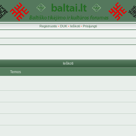
Registruotis
•
DUK
•
Ieškoti
•
Prisijungti
Ieškoti
Temos