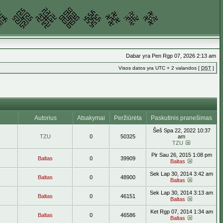
Dabar yra Pen Rgp 07, 2026 2:13 am
Visos datos yra UTC + 2 valandos [
DST
]
Autorius
Atsakymai
Peržiūrėta
Paskutinis pranešimas
Šeš Spa 22, 2022 10:37
TZU
0
50325
am
TZU
Pir Sau 26, 2015 1:08 pm
Baltas
0
39909
Baltas
Sek Lap 30, 2014 3:42 am
Baltas
0
48900
Baltas
Sek Lap 30, 2014 3:13 am
Baltas
0
46151
Baltas
Ket Rgp 07, 2014 1:34 am
Baltas
0
46586
Baltas