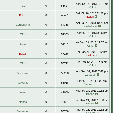
Ket Spa 17, 2013 12:11 am
TZU
0
53627
TZU
Sek Bir 16, 2013 11:21 pm
Baltas
0
46431
Baltas
Ant Bal 23, 2013 10:26 am
Zordsdavini
0
84338
Zordsdavini
Ket Bal 18, 2013 8:26 pm
TZU
0
52353
TZU
Ket Vas 09, 2012 12:07 am
Aistis
0
54131
Aistis
Pir Lap 21, 2011 1:42 pm
Baltas
0
47286
Baltas
Pir Rgs 12, 2011 5:39 pm
TZU
0
53722
TZU
Ant Geg 31, 2011 7:42 pm
Varvaras
0
53208
Varvaras
Pir Bal 11, 2011 6:02 pm
Varvaras
0
55018
Varvaras
Ket Kov 24, 2011 10:52 pm
titanas
0
49080
titanas
Ket Kov 24, 2011 10:38 pm
titanas
0
43584
titanas
Ant Kov 15, 2011 12:32 pm
Varvaras
0
53788