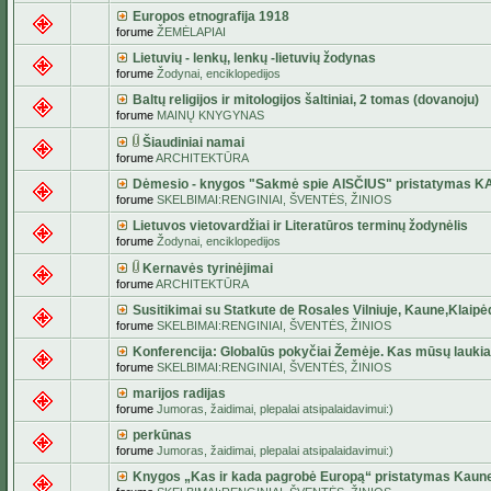
Europos etnografija 1918
forume
ŽEMĖLAPIAI
Lietuvių - lenkų, lenkų -lietuvių žodynas
forume
Žodynai, enciklopedijos
Baltų religijos ir mitologijos šaltiniai, 2 tomas (dovanoju)
forume
MAINŲ KNYGYNAS
Šiaudiniai namai
forume
ARCHITEKTŪRA
Dėmesio - knygos "Sakmė spie AISČIUS" pristatymas 
forume
SKELBIMAI:RENGINIAI, ŠVENTĖS, ŽINIOS
Lietuvos vietovardžiai ir Literatūros terminų žodynėlis
forume
Žodynai, enciklopedijos
Kernavės tyrinėjimai
forume
ARCHITEKTŪRA
Susitikimai su Statkute de Rosales Vilniuje, Kaune,Klaipė
forume
SKELBIMAI:RENGINIAI, ŠVENTĖS, ŽINIOS
Konferencija: Globalūs pokyčiai Žemėje. Kas mūsų lauki
forume
SKELBIMAI:RENGINIAI, ŠVENTĖS, ŽINIOS
marijos radijas
forume
Jumoras, žaidimai, plepalai atsipalaidavimui:)
perkūnas
forume
Jumoras, žaidimai, plepalai atsipalaidavimui:)
Knygos „Kas ir kada pagrobė Europą“ pristatymas Kaun