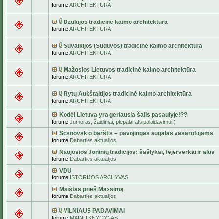
forume
ARCHITEKTŪRA
Dzūkijos tradicinė kaimo architektūra
forume
ARCHITEKTŪRA
Suvalkijos (Sūduvos) tradicinė kaimo architektūra
forume
ARCHITEKTŪRA
Mažosios Lietuvos tradicinė kaimo architektūra
forume
ARCHITEKTŪRA
Rytų Aukštaitijos tradicinė kaimo architektūra
forume
ARCHITEKTŪRA
Kodėl Lietuva yra geriausia šalis pasaulyje!??
forume
Jumoras, žaidimai, plepalai atsipalaidavimui:)
Sosnovskio barštis – pavojingas augalas vasarotojams
forume
Dabarties aktualijos
Naujosios Joninių tradicijos: šašlykai, fejerverkai ir alus
forume
Dabarties aktualijos
VDU
forume
ISTORIJOS ARCHYVAS
Maištas prieš Maxsimą
forume
Dabarties aktualijos
VILNIAUS PADAVIMAI
forume
MAINŲ KNYGYNAS