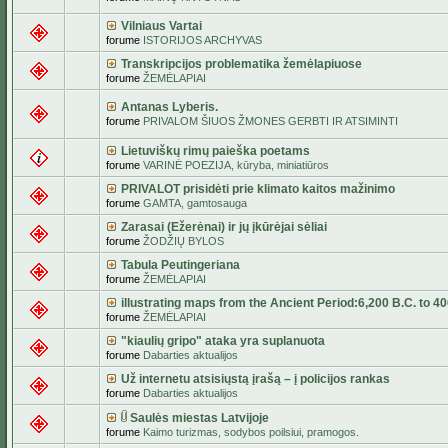
Vilniaus Vartai
forume
ISTORIJOS ARCHYVAS
Transkripcijos problematika žemėlapiuose
forume
ŽEMĖLAPIAI
Antanas Lyberis.
forume
PRIVALOM ŠIUOS ŽMONES GERBTI IR ATSIMINTI
Lietuviškų rimų paieška poetams
forume
VARINĖ POEZIJA, kūryba, miniatiūros
PRIVALOT prisidėti prie klimato kaitos mažinimo
forume
GAMTA, gamtosauga
Zarasai (Ežerėnai) ir jų įkūrėjai sėliai
forume
ŽODŽIŲ BYLOS
Tabula Peutingeriana
forume
ŽEMĖLAPIAI
illustrating maps from the Ancient Period:6,200 B.C. to 4
forume
ŽEMĖLAPIAI
"kiaulių gripo" ataka yra suplanuota
forume
Dabarties aktualijos
Už internetu atsisiųstą įrašą – į policijos rankas
forume
Dabarties aktualijos
Saulės miestas Latvijoje
forume
Kaimo turizmas, sodybos poilsiui, pramogos.