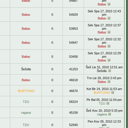
Baltas
0
54867
pm
Baltas
Sek Spa 17, 2010 12:43
Baltas
0
54929
pm
Baltas
Sek Spa 17, 2010 12:37
Baltas
0
53953
pm
Baltas
Sek Spa 17, 2010 12:32
Baltas
0
54947
pm
Baltas
Sek Spa 17, 2010 12:29
Baltas
0
53458
pm
Baltas
Šeš Lie 31, 2010 12:51 am
Šešėlis
0
41253
Šešėlis
Tre Lie 28, 2010 2:43 pm
Baltas
0
46618
Baltas
Ket Bir 24, 2010 11:53 am
BURTONIS
0
46670
BURTONIS
Pir Bal 05, 2010 11:54 pm
TZU
0
58224
TZU
Šeš Kov 20, 2010 5:33 pm
ragana
0
45158
ragana
Pen Kov 05, 2010 12:33
TZU
0
52940
pm