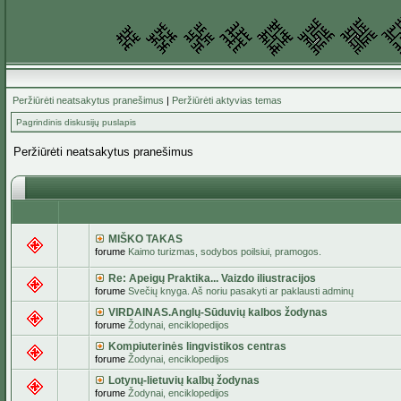
Peržiūrėti neatsakytus pranešimus
|
Peržiūrėti aktyvias temas
Pagrindinis diskusijų puslapis
Peržiūrėti neatsakytus pranešimus
MIŠKO TAKAS
forume
Kaimo turizmas, sodybos poilsiui, pramogos.
Re: Apeigų Praktika... Vaizdo iliustracijos
forume
Svečių knyga. Aš noriu pasakyti ar paklausti adminų
VIRDAINAS.Anglų-Sūduvių kalbos žodynas
forume
Žodynai, enciklopedijos
Kompiuterinės lingvistikos centras
forume
Žodynai, enciklopedijos
Lotynų-lietuvių kalbų žodynas
forume
Žodynai, enciklopedijos