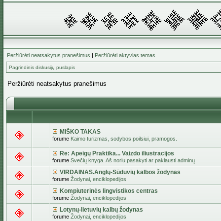
Peržiūrėti neatsakytus pranešimus
|
Peržiūrėti aktyvias temas
Pagrindinis diskusijų puslapis
Peržiūrėti neatsakytus pranešimus
MIŠKO TAKAS
forume
Kaimo turizmas, sodybos poilsiui, pramogos.
Re: Apeigų Praktika... Vaizdo iliustracijos
forume
Svečių knyga. Aš noriu pasakyti ar paklausti adminų
VIRDAINAS.Anglų-Sūduvių kalbos žodynas
forume
Žodynai, enciklopedijos
Kompiuterinės lingvistikos centras
forume
Žodynai, enciklopedijos
Lotynų-lietuvių kalbų žodynas
forume
Žodynai, enciklopedijos