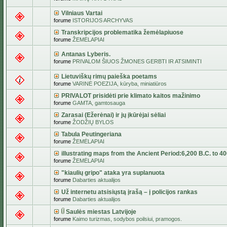
Vilniaus Vartai
forume
ISTORIJOS ARCHYVAS
Transkripcijos problematika žemėlapiuose
forume
ŽEMĖLAPIAI
Antanas Lyberis.
forume
PRIVALOM ŠIUOS ŽMONES GERBTI IR ATSIMINTI
Lietuviškų rimų paieška poetams
forume
VARINĖ POEZIJA, kūryba, miniatiūros
PRIVALOT prisidėti prie klimato kaitos mažinimo
forume
GAMTA, gamtosauga
Zarasai (Ežerėnai) ir jų įkūrėjai sėliai
forume
ŽODŽIŲ BYLOS
Tabula Peutingeriana
forume
ŽEMĖLAPIAI
illustrating maps from the Ancient Period:6,200 B.C. to 4
forume
ŽEMĖLAPIAI
"kiaulių gripo" ataka yra suplanuota
forume
Dabarties aktualijos
Už internetu atsisiųstą įrašą – į policijos rankas
forume
Dabarties aktualijos
Saulės miestas Latvijoje
forume
Kaimo turizmas, sodybos poilsiui, pramogos.