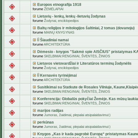
Europos etnografija 1918
forume
ŽEMĖLAPIAI
Lietuvių - lenkų, lenkų -lietuvių žodynas
forume
Žodynai, enciklopedijos
Baltų religijos ir mitologijos šaltiniai, 2 tomas (dovanoju)
forume
MAINŲ KNYGYNAS
Šiaudiniai namai
forume
ARCHITEKTŪRA
Dėmesio - knygos "Sakmė spie AISČIUS" pristatymas 
forume
SKELBIMAI:RENGINIAI, ŠVENTĖS, ŽINIOS
Lietuvos vietovardžiai ir Literatūros terminų žodynėlis
forume
Žodynai, enciklopedijos
Kernavės tyrinėjimai
forume
ARCHITEKTŪRA
Susitikimai su Statkute de Rosales Vilniuje, Kaune,Klaipė
forume
SKELBIMAI:RENGINIAI, ŠVENTĖS, ŽINIOS
Konferencija: Globalūs pokyčiai Žemėje. Kas mūsų lauki
forume
SKELBIMAI:RENGINIAI, ŠVENTĖS, ŽINIOS
marijos radijas
forume
Jumoras, žaidimai, plepalai atsipalaidavimui:)
perkūnas
forume
Jumoras, žaidimai, plepalai atsipalaidavimui:)
Knygos „Kas ir kada pagrobė Europą“ pristatymas Kaun