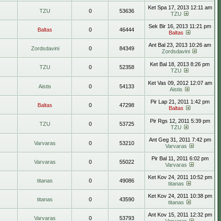
Ket Spa 17, 2013 12:11 am
TZU
0
53636
TZU
Sek Bir 16, 2013 11:21 pm
Baltas
0
46444
Baltas
Ant Bal 23, 2013 10:26 am
Zordsdavini
0
84349
Zordsdavini
Ket Bal 18, 2013 8:26 pm
TZU
0
52358
TZU
Ket Vas 09, 2012 12:07 am
Aistis
0
54133
Aistis
Pir Lap 21, 2011 1:42 pm
Baltas
0
47298
Baltas
Pir Rgs 12, 2011 5:39 pm
TZU
0
53725
TZU
Ant Geg 31, 2011 7:42 pm
Varvaras
0
53210
Varvaras
Pir Bal 11, 2011 6:02 pm
Varvaras
0
55022
Varvaras
Ket Kov 24, 2011 10:52 pm
titanas
0
49086
titanas
Ket Kov 24, 2011 10:38 pm
titanas
0
43590
titanas
Ant Kov 15, 2011 12:32 pm
Varvaras
0
53793