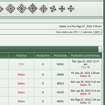
Dabar yra Pen Rgp 07, 2026 3:09 pm
Visos datos yra UTC + 2 valandos [
DST
]
Autorius
Atsakymai
Peržiūrėta
Paskutinis pranešimas
Šeš Spa 22, 2022 10:37
TZU
0
50341
am
TZU
Pir Sau 26, 2015 1:08 pm
Baltas
0
39909
Baltas
Sek Lap 30, 2014 3:42 am
Baltas
0
48913
Baltas
Sek Lap 30, 2014 3:13 am
Baltas
0
46159
Baltas
Ket Rgp 07, 2014 1:34 am
Baltas
0
46601
Baltas