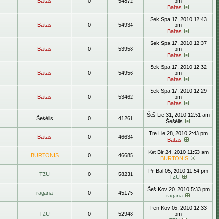
Baltas
0
54872
pm
Baltas
Sek Spa 17, 2010 12:43
Baltas
0
54934
pm
Baltas
Sek Spa 17, 2010 12:37
Baltas
0
53958
pm
Baltas
Sek Spa 17, 2010 12:32
Baltas
0
54956
pm
Baltas
Sek Spa 17, 2010 12:29
Baltas
0
53462
pm
Baltas
Šeš Lie 31, 2010 12:51 am
Šešėlis
0
41261
Šešėlis
Tre Lie 28, 2010 2:43 pm
Baltas
0
46634
Baltas
Ket Bir 24, 2010 11:53 am
BURTONIS
0
46685
BURTONIS
Pir Bal 05, 2010 11:54 pm
TZU
0
58231
TZU
Šeš Kov 20, 2010 5:33 pm
ragana
0
45175
ragana
Pen Kov 05, 2010 12:33
TZU
0
52948
pm