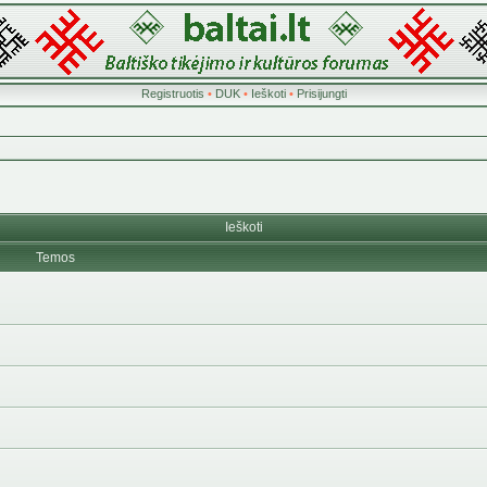
Registruotis
•
DUK
•
Ieškoti
•
Prisijungti
Ieškoti
Temos