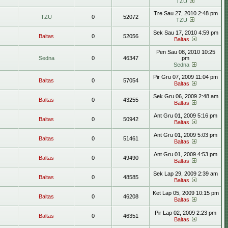
TZU
Tre Sau 27, 2010 2:48 pm
TZU
0
52072
TZU
Sek Sau 17, 2010 4:59 pm
Baltas
0
52056
Baltas
Pen Sau 08, 2010 10:25
Sedna
0
46347
pm
Sedna
Pir Gru 07, 2009 11:04 pm
Baltas
0
57054
Baltas
Sek Gru 06, 2009 2:48 am
Baltas
0
43255
Baltas
Ant Gru 01, 2009 5:16 pm
Baltas
0
50942
Baltas
Ant Gru 01, 2009 5:03 pm
Baltas
0
51461
Baltas
Ant Gru 01, 2009 4:53 pm
Baltas
0
49490
Baltas
Sek Lap 29, 2009 2:39 am
Baltas
0
48585
Baltas
Ket Lap 05, 2009 10:15 pm
Baltas
0
46208
Baltas
Pir Lap 02, 2009 2:23 pm
Baltas
0
46351
Baltas