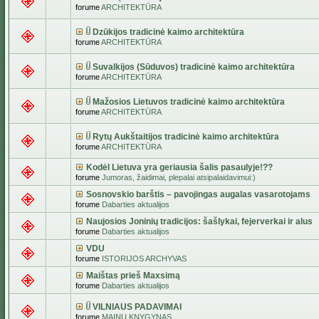
forume
ARCHITEKTŪRA
Dzūkijos tradicinė kaimo architektūra
forume
ARCHITEKTŪRA
Suvalkijos (Sūduvos) tradicinė kaimo architektūra
forume
ARCHITEKTŪRA
Mažosios Lietuvos tradicinė kaimo architektūra
forume
ARCHITEKTŪRA
Rytų Aukštaitijos tradicinė kaimo architektūra
forume
ARCHITEKTŪRA
Kodėl Lietuva yra geriausia šalis pasaulyje!??
forume
Jumoras, žaidimai, plepalai atsipalaidavimui:)
Sosnovskio barštis – pavojingas augalas vasarotojams
forume
Dabarties aktualijos
Naujosios Joninių tradicijos: šašlykai, fejerverkai ir alus
forume
Dabarties aktualijos
VDU
forume
ISTORIJOS ARCHYVAS
Maištas prieš Maxsimą
forume
Dabarties aktualijos
VILNIAUS PADAVIMAI
forume
MAINŲ KNYGYNAS