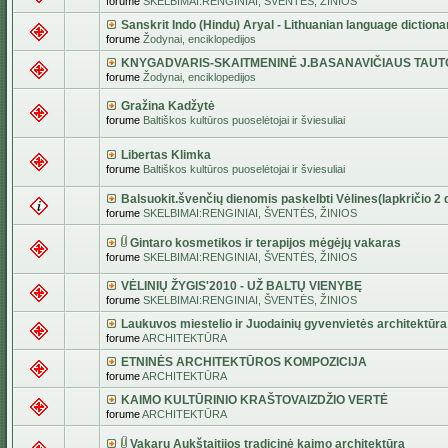
forume
SKELBIMAI:RENGINIAI, ŠVENTĖS, ŽINIOS
Sanskrit Indo (Hindu) Aryal - Lithuanian language dictiona
forume
Žodynai, enciklopedijos
KNYGADVARIS-SKAITMENINĖ J.BASANAVIČIAUS TAUT
forume
Žodynai, enciklopedijos
Gražina Kadžytė
forume
Baltiškos kultūros puoselėtojai ir šviesuliai
Libertas Klimka
forume
Baltiškos kultūros puoselėtojai ir šviesuliai
Balsuokit.švenčių dienomis paskelbti Vėlines(lapkričio 2 d
forume
SKELBIMAI:RENGINIAI, ŠVENTĖS, ŽINIOS
Gintaro kosmetikos ir terapijos mėgėjų vakaras
forume
SKELBIMAI:RENGINIAI, ŠVENTĖS, ŽINIOS
VĖLINIŲ ŽYGIS'2010 - UŽ BALTŲ VIENYBĘ
forume
SKELBIMAI:RENGINIAI, ŠVENTĖS, ŽINIOS
Laukuvos miestelio ir Juodainių gyvenvietės architektūra
forume
ARCHITEKTŪRA
ETNINĖS ARCHITEKTŪROS KOMPOZICIJA
forume
ARCHITEKTŪRA
KAIMO KULTŪRINIO KRAŠTOVAIZDŽIO VERTĖ
forume
ARCHITEKTŪRA
Vakarų Aukštaitijos tradicinė kaimo architektūra