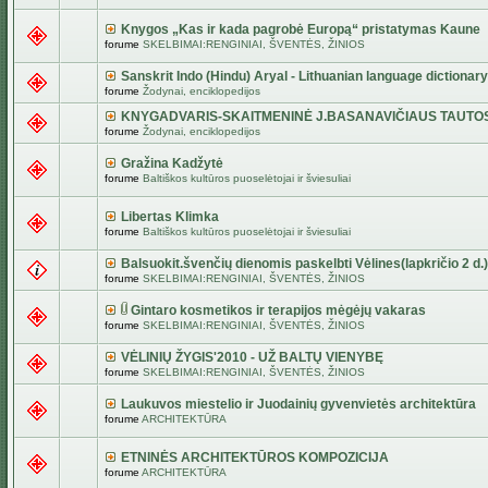
Knygos „Kas ir kada pagrobė Europą“ pristatymas Kaune
forume
SKELBIMAI:RENGINIAI, ŠVENTĖS, ŽINIOS
Sanskrit Indo (Hindu) Aryal - Lithuanian language dictionary
forume
Žodynai, enciklopedijos
KNYGADVARIS-SKAITMENINĖ J.BASANAVIČIAUS TAUTO
forume
Žodynai, enciklopedijos
Gražina Kadžytė
forume
Baltiškos kultūros puoselėtojai ir šviesuliai
Libertas Klimka
forume
Baltiškos kultūros puoselėtojai ir šviesuliai
Balsuokit.švenčių dienomis paskelbti Vėlines(lapkričio 2 d.)
forume
SKELBIMAI:RENGINIAI, ŠVENTĖS, ŽINIOS
Gintaro kosmetikos ir terapijos mėgėjų vakaras
forume
SKELBIMAI:RENGINIAI, ŠVENTĖS, ŽINIOS
VĖLINIŲ ŽYGIS'2010 - UŽ BALTŲ VIENYBĘ
forume
SKELBIMAI:RENGINIAI, ŠVENTĖS, ŽINIOS
Laukuvos miestelio ir Juodainių gyvenvietės architektūra
forume
ARCHITEKTŪRA
ETNINĖS ARCHITEKTŪROS KOMPOZICIJA
forume
ARCHITEKTŪRA