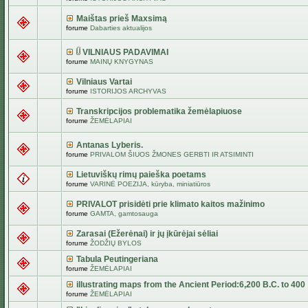
Maištas prieš Maxsimą
forume
Dabarties aktualijos
VILNIAUS PADAVIMAI
forume
MAINŲ KNYGYNAS
Vilniaus Vartai
forume
ISTORIJOS ARCHYVAS
Transkripcijos problematika žemėlapiuose
forume
ŽEMĖLAPIAI
Antanas Lyberis.
forume
PRIVALOM ŠIUOS ŽMONES GERBTI IR ATSIMINTI
Lietuviškų rimų paieška poetams
forume
VARINĖ POEZIJA, kūryba, miniatiūros
PRIVALOT prisidėti prie klimato kaitos mažinimo
forume
GAMTA, gamtosauga
Zarasai (Ežerėnai) ir jų įkūrėjai sėliai
forume
ŽODŽIŲ BYLOS
Tabula Peutingeriana
forume
ŽEMĖLAPIAI
illustrating maps from the Ancient Period:6,200 B.C. to 400
forume
ŽEMĖLAPIAI