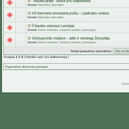
"kiaulių gripo" ataka yra suplanuota
forume
Dabarties aktualijos
Už internetu atsisiųstą įrašą – į policijos rankas
forume
Dabarties aktualijos
Saulės miestas Latvijoje
forume
Kaimo turizmas, sodybos poilsiui, pramogos.
Užsispyrėlio vizijose – pilis ir vieninga Žemaitija
forume
Kaimo turizmas, sodybos poilsiui, pramogos.
Rodyti paskutinius pranešimus:
Puslapis
1
iš
3
[ Paieška rado 114 atitikmenis(ų) ]
Pagrindinis diskusijų puslapis
Powe