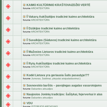
KAIMO KULTŪRINIO KRAŠTOVAIZDŽIO VERTĖ
forume
ARCHITEKTŪRA
Vakarų Aukštaitijos tradicinė kaimo architektūra
forume
ARCHITEKTŪRA
Dzūkijos tradicinė kaimo architektūra
forume
ARCHITEKTŪRA
Suvalkijos (Sūduvos) tradicinė kaimo architektūra
forume
ARCHITEKTŪRA
Mažosios Lietuvos tradicinė kaimo architektūra
forume
ARCHITEKTŪRA
Rytų Aukštaitijos tradicinė kaimo architektūra
forume
ARCHITEKTŪRA
Kodėl Lietuva yra geriausia šalis pasaulyje!??
forume
Jumoras, žaidimai, plepalai atsipalaidavimui:)
Sosnovskio barštis – pavojingas augalas vasarotojams
forume
Dabarties aktualijos
Naujosios Joninių tradicijos: šašlykai, fejerverkai ir alus
forume
Dabarties aktualijos
VDU
forume
ISTORIJOS ARCHYVAS