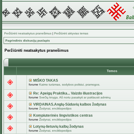
Peržiūrėti neatsakytus pranešimus
|
Peržiūrėti aktyvias temas
Pagrindinis diskusijų puslapis
Peržiūrėti neatsakytus pranešimus
Temos
MIŠKO TAKAS
forume
Kaimo turizmas, sodybos poilsiui, pramogos.
Re: Apeigų Praktika... Vaizdo iliustracijos
forume
Svečių knyga. Aš noriu pasakyti ar paklausti adminų
VIRDAINAS.Anglų-Sūduvių kalbos žodynas
forume
Žodynai, enciklopedijos
Kompiuterinės lingvistikos centras
forume
Žodynai, enciklopedijos
Lotynų-lietuvių kalbų žodynas
forume
Žodynai, enciklopedijos