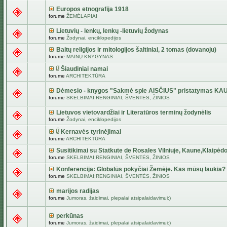
Europos etnografija 1918
forume
ŽEMĖLAPIAI
Lietuvių - lenkų, lenkų -lietuvių žodynas
forume
Žodynai, enciklopedijos
Baltų religijos ir mitologijos šaltiniai, 2 tomas (dovanoju)
forume
MAINŲ KNYGYNAS
Šiaudiniai namai
forume
ARCHITEKTŪRA
Dėmesio - knygos "Sakmė spie AISČIUS" pristatymas KA
forume
SKELBIMAI:RENGINIAI, ŠVENTĖS, ŽINIOS
Lietuvos vietovardžiai ir Literatūros terminų žodynėlis
forume
Žodynai, enciklopedijos
Kernavės tyrinėjimai
forume
ARCHITEKTŪRA
Susitikimai su Statkute de Rosales Vilniuje, Kaune,Klaipėdo
forume
SKELBIMAI:RENGINIAI, ŠVENTĖS, ŽINIOS
Konferencija: Globalūs pokyčiai Žemėje. Kas mūsų laukia?
forume
SKELBIMAI:RENGINIAI, ŠVENTĖS, ŽINIOS
marijos radijas
forume
Jumoras, žaidimai, plepalai atsipalaidavimui:)
perkūnas
forume
Jumoras, žaidimai, plepalai atsipalaidavimui:)