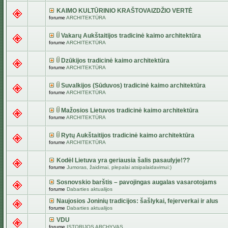
KAIMO KULTŪRINIO KRAŠTOVAIZDŽIO VERTĖ
forume
ARCHITEKTŪRA
Vakarų Aukštaitijos tradicinė kaimo architektūra
forume
ARCHITEKTŪRA
Dzūkijos tradicinė kaimo architektūra
forume
ARCHITEKTŪRA
Suvalkijos (Sūduvos) tradicinė kaimo architektūra
forume
ARCHITEKTŪRA
Mažosios Lietuvos tradicinė kaimo architektūra
forume
ARCHITEKTŪRA
Rytų Aukštaitijos tradicinė kaimo architektūra
forume
ARCHITEKTŪRA
Kodėl Lietuva yra geriausia šalis pasaulyje!??
forume
Jumoras, žaidimai, plepalai atsipalaidavimui:)
Sosnovskio barštis – pavojingas augalas vasarotojams
forume
Dabarties aktualijos
Naujosios Joninių tradicijos: šašlykai, fejerverkai ir alus
forume
Dabarties aktualijos
VDU
forume
ISTORIJOS ARCHYVAS