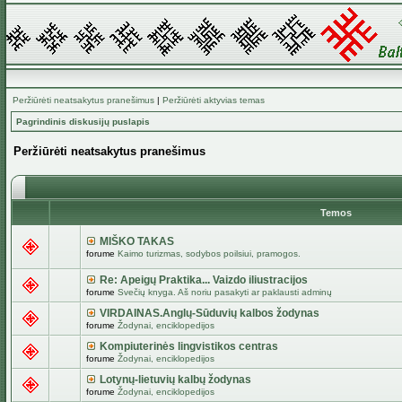
Peržiūrėti neatsakytus pranešimus
|
Peržiūrėti aktyvias temas
Pagrindinis diskusijų puslapis
Peržiūrėti neatsakytus pranešimus
Temos
MIŠKO TAKAS
forume
Kaimo turizmas, sodybos poilsiui, pramogos.
Re: Apeigų Praktika... Vaizdo iliustracijos
forume
Svečių knyga. Aš noriu pasakyti ar paklausti adminų
VIRDAINAS.Anglų-Sūduvių kalbos žodynas
forume
Žodynai, enciklopedijos
Kompiuterinės lingvistikos centras
forume
Žodynai, enciklopedijos
Lotynų-lietuvių kalbų žodynas
forume
Žodynai, enciklopedijos