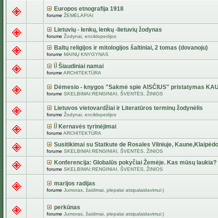
Europos etnografija 1918
forume
ŽEMĖLAPIAI
Lietuvių - lenkų, lenkų -lietuvių žodynas
forume
Žodynai, enciklopedijos
Baltų religijos ir mitologijos šaltiniai, 2 tomas (dovanoju)
forume
MAINŲ KNYGYNAS
Šiaudiniai namai
forume
ARCHITEKTŪRA
Dėmesio - knygos "Sakmė spie AISČIUS" pristatymas KA
forume
SKELBIMAI:RENGINIAI, ŠVENTĖS, ŽINIOS
Lietuvos vietovardžiai ir Literatūros terminų žodynėlis
forume
Žodynai, enciklopedijos
Kernavės tyrinėjimai
forume
ARCHITEKTŪRA
Susitikimai su Statkute de Rosales Vilniuje, Kaune,Klaipėdo
forume
SKELBIMAI:RENGINIAI, ŠVENTĖS, ŽINIOS
Konferencija: Globalūs pokyčiai Žemėje. Kas mūsų laukia?
forume
SKELBIMAI:RENGINIAI, ŠVENTĖS, ŽINIOS
marijos radijas
forume
Jumoras, žaidimai, plepalai atsipalaidavimui:)
perkūnas
forume
Jumoras, žaidimai, plepalai atsipalaidavimui:)