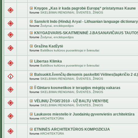
Knygos „Kas ir kada pagrobė Europą“ pristatymas Kaune
forume
SKELBIMAI:RENGINIAI, ŠVENTĖS, ŽINIOS
Sanskrit Indo (Hindu) Aryal - Lithuanian language dictionary
forume
Žodynai, enciklopedijos
KNYGADVARIS-SKAITMENINĖ J.BASANAVIČIAUS TAUTO
forume
Žodynai, enciklopedijos
Gražina Kadžytė
forume
Baltiškos kultūros puoselėtojai ir šviesuliai
Libertas Klimka
forume
Baltiškos kultūros puoselėtojai ir šviesuliai
Balsuokit.švenčių dienomis paskelbti Vėlines(lapkričio 2 d.)
forume
SKELBIMAI:RENGINIAI, ŠVENTĖS, ŽINIOS
Gintaro kosmetikos ir terapijos mėgėjų vakaras
forume
SKELBIMAI:RENGINIAI, ŠVENTĖS, ŽINIOS
VĖLINIŲ ŽYGIS'2010 - UŽ BALTŲ VIENYBĘ
forume
SKELBIMAI:RENGINIAI, ŠVENTĖS, ŽINIOS
Laukuvos miestelio ir Juodainių gyvenvietės architektūra
forume
ARCHITEKTŪRA
ETNINĖS ARCHITEKTŪROS KOMPOZICIJA
forume
ARCHITEKTŪRA