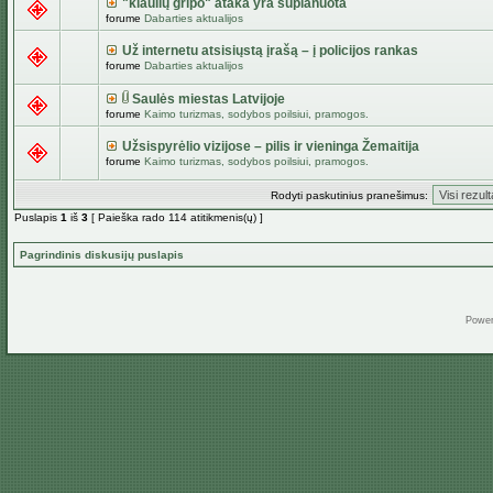
"kiaulių gripo" ataka yra suplanuota
forume
Dabarties aktualijos
Už internetu atsisiųstą įrašą – į policijos rankas
forume
Dabarties aktualijos
Saulės miestas Latvijoje
forume
Kaimo turizmas, sodybos poilsiui, pramogos.
Užsispyrėlio vizijose – pilis ir vieninga Žemaitija
forume
Kaimo turizmas, sodybos poilsiui, pramogos.
Rodyti paskutinius pranešimus:
Puslapis
1
iš
3
[ Paieška rado 114 atitikmenis(ų) ]
Pagrindinis diskusijų puslapis
Powe