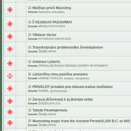
Maištas prieš Maxsimą
forume
Dabarties aktualijos
VILNIAUS PADAVIMAI
forume
MAINŲ KNYGYNAS
Vilniaus Vartai
forume
ISTORIJOS ARCHYVAS
Transkripcijos problematika žemėlapiuose
forume
ŽEMĖLAPIAI
Antanas Lyberis.
forume
PRIVALOM ŠIUOS ŽMONES GERBTI IR ATSIMINTI
Lietuviškų rimų paieška poetams
forume
VARINĖ POEZIJA, kūryba, miniatiūros
PRIVALOT prisidėti prie klimato kaitos mažinimo
forume
GAMTA, gamtosauga
Zarasai (Ežerėnai) ir jų įkūrėjai sėliai
forume
ŽODŽIŲ BYLOS
Tabula Peutingeriana
forume
ŽEMĖLAPIAI
illustrating maps from the Ancient Period:6,200 B.C. to 400
forume
ŽEMĖLAPIAI