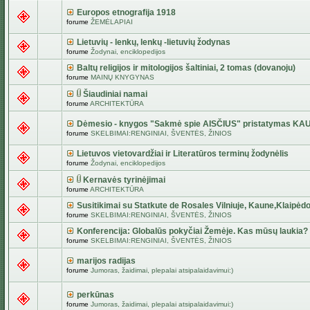
Europos etnografija 1918
forume
ŽEMĖLAPIAI
Lietuvių - lenkų, lenkų -lietuvių žodynas
forume
Žodynai, enciklopedijos
Baltų religijos ir mitologijos šaltiniai, 2 tomas (dovanoju)
forume
MAINŲ KNYGYNAS
Šiaudiniai namai
forume
ARCHITEKTŪRA
Dėmesio - knygos "Sakmė spie AISČIUS" pristatymas KA
forume
SKELBIMAI:RENGINIAI, ŠVENTĖS, ŽINIOS
Lietuvos vietovardžiai ir Literatūros terminų žodynėlis
forume
Žodynai, enciklopedijos
Kernavės tyrinėjimai
forume
ARCHITEKTŪRA
Susitikimai su Statkute de Rosales Vilniuje, Kaune,Klaipėdo
forume
SKELBIMAI:RENGINIAI, ŠVENTĖS, ŽINIOS
Konferencija: Globalūs pokyčiai Žemėje. Kas mūsų laukia?
forume
SKELBIMAI:RENGINIAI, ŠVENTĖS, ŽINIOS
marijos radijas
forume
Jumoras, žaidimai, plepalai atsipalaidavimui:)
perkūnas
forume
Jumoras, žaidimai, plepalai atsipalaidavimui:)