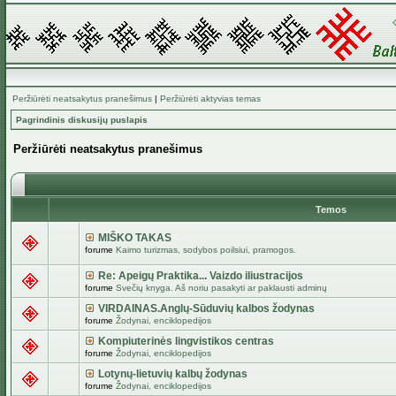
Peržiūrėti neatsakytus pranešimus
|
Peržiūrėti aktyvias temas
Pagrindinis diskusijų puslapis
Peržiūrėti neatsakytus pranešimus
Temos
MIŠKO TAKAS
forume
Kaimo turizmas, sodybos poilsiui, pramogos.
Re: Apeigų Praktika... Vaizdo iliustracijos
forume
Svečių knyga. Aš noriu pasakyti ar paklausti adminų
VIRDAINAS.Anglų-Sūduvių kalbos žodynas
forume
Žodynai, enciklopedijos
Kompiuterinės lingvistikos centras
forume
Žodynai, enciklopedijos
Lotynų-lietuvių kalbų žodynas
forume
Žodynai, enciklopedijos