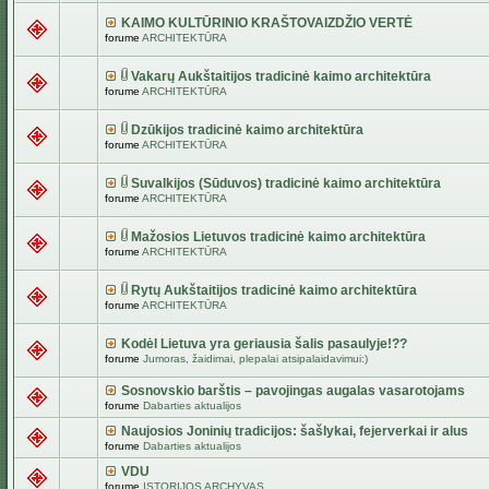
KAIMO KULTŪRINIO KRAŠTOVAIZDŽIO VERTĖ
forume
ARCHITEKTŪRA
Vakarų Aukštaitijos tradicinė kaimo architektūra
forume
ARCHITEKTŪRA
Dzūkijos tradicinė kaimo architektūra
forume
ARCHITEKTŪRA
Suvalkijos (Sūduvos) tradicinė kaimo architektūra
forume
ARCHITEKTŪRA
Mažosios Lietuvos tradicinė kaimo architektūra
forume
ARCHITEKTŪRA
Rytų Aukštaitijos tradicinė kaimo architektūra
forume
ARCHITEKTŪRA
Kodėl Lietuva yra geriausia šalis pasaulyje!??
forume
Jumoras, žaidimai, plepalai atsipalaidavimui:)
Sosnovskio barštis – pavojingas augalas vasarotojams
forume
Dabarties aktualijos
Naujosios Joninių tradicijos: šašlykai, fejerverkai ir alus
forume
Dabarties aktualijos
VDU
forume
ISTORIJOS ARCHYVAS