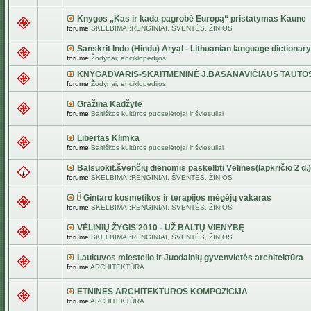
Knygos „Kas ir kada pagrobė Europą“ pristatymas Kaune
forume
SKELBIMAI:RENGINIAI, ŠVENTĖS, ŽINIOS
Sanskrit Indo (Hindu) Aryal - Lithuanian language dictionary
forume
Žodynai, enciklopedijos
KNYGADVARIS-SKAITMENINĖ J.BASANAVIČIAUS TAUTO
forume
Žodynai, enciklopedijos
Gražina Kadžytė
forume
Baltiškos kultūros puoselėtojai ir šviesuliai
Libertas Klimka
forume
Baltiškos kultūros puoselėtojai ir šviesuliai
Balsuokit.švenčių dienomis paskelbti Vėlines(lapkričio 2 d.)
forume
SKELBIMAI:RENGINIAI, ŠVENTĖS, ŽINIOS
Gintaro kosmetikos ir terapijos mėgėjų vakaras
forume
SKELBIMAI:RENGINIAI, ŠVENTĖS, ŽINIOS
VĖLINIŲ ŽYGIS'2010 - UŽ BALTŲ VIENYBĘ
forume
SKELBIMAI:RENGINIAI, ŠVENTĖS, ŽINIOS
Laukuvos miestelio ir Juodainių gyvenvietės architektūra
forume
ARCHITEKTŪRA
ETNINĖS ARCHITEKTŪROS KOMPOZICIJA
forume
ARCHITEKTŪRA