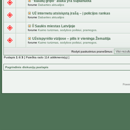
"kiaulių gripo" ataka yra suplanuota
forume
Dabarties aktualijos
Už internetu atsisiųstą įrašą – į policijos rankas
forume
Dabarties aktualijos
Saulės miestas Latvijoje
forume
Kaimo turizmas, sodybos poilsiui, pramogos.
Užsispyrėlio vizijose – pilis ir vieninga Žemaitija
forume
Kaimo turizmas, sodybos poilsiui, pramogos.
Rodyti paskutinius pranešimus:
Puslapis
1
iš
3
[ Paieška rado 114 atitikmenis(ų) ]
Pagrindinis diskusijų puslapis
Powe