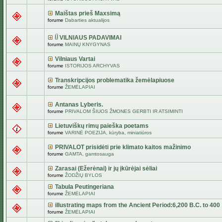
Maištas prieš Maxsimą
forume
Dabarties aktualijos
VILNIAUS PADAVIMAI
forume
MAINŲ KNYGYNAS
Vilniaus Vartai
forume
ISTORIJOS ARCHYVAS
Transkripcijos problematika žemėlapiuose
forume
ŽEMĖLAPIAI
Antanas Lyberis.
forume
PRIVALOM ŠIUOS ŽMONES GERBTI IR ATSIMINTI
Lietuviškų rimų paieška poetams
forume
VARINĖ POEZIJA, kūryba, miniatiūros
PRIVALOT prisidėti prie klimato kaitos mažinimo
forume
GAMTA, gamtosauga
Zarasai (Ežerėnai) ir jų įkūrėjai sėliai
forume
ŽODŽIŲ BYLOS
Tabula Peutingeriana
forume
ŽEMĖLAPIAI
illustrating maps from the Ancient Period:6,200 B.C. to 400
forume
ŽEMĖLAPIAI