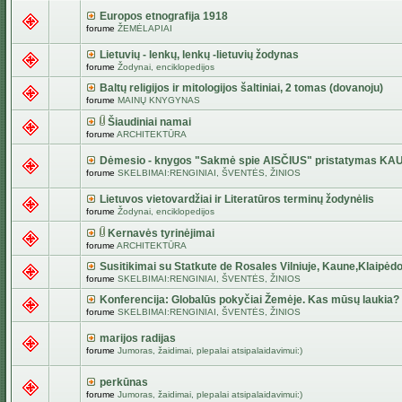
Europos etnografija 1918
forume
ŽEMĖLAPIAI
Lietuvių - lenkų, lenkų -lietuvių žodynas
forume
Žodynai, enciklopedijos
Baltų religijos ir mitologijos šaltiniai, 2 tomas (dovanoju)
forume
MAINŲ KNYGYNAS
Šiaudiniai namai
forume
ARCHITEKTŪRA
Dėmesio - knygos "Sakmė spie AISČIUS" pristatymas KA
forume
SKELBIMAI:RENGINIAI, ŠVENTĖS, ŽINIOS
Lietuvos vietovardžiai ir Literatūros terminų žodynėlis
forume
Žodynai, enciklopedijos
Kernavės tyrinėjimai
forume
ARCHITEKTŪRA
Susitikimai su Statkute de Rosales Vilniuje, Kaune,Klaipėdo
forume
SKELBIMAI:RENGINIAI, ŠVENTĖS, ŽINIOS
Konferencija: Globalūs pokyčiai Žemėje. Kas mūsų laukia?
forume
SKELBIMAI:RENGINIAI, ŠVENTĖS, ŽINIOS
marijos radijas
forume
Jumoras, žaidimai, plepalai atsipalaidavimui:)
perkūnas
forume
Jumoras, žaidimai, plepalai atsipalaidavimui:)