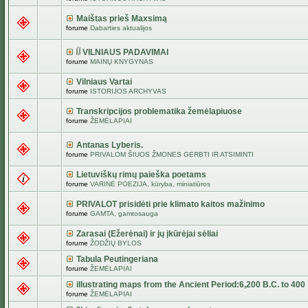
Maištas prieš Maxsimą
forume
Dabarties aktualijos
VILNIAUS PADAVIMAI
forume
MAINŲ KNYGYNAS
Vilniaus Vartai
forume
ISTORIJOS ARCHYVAS
Transkripcijos problematika žemėlapiuose
forume
ŽEMĖLAPIAI
Antanas Lyberis.
forume
PRIVALOM ŠIUOS ŽMONES GERBTI IR ATSIMINTI
Lietuviškų rimų paieška poetams
forume
VARINĖ POEZIJA, kūryba, miniatiūros
PRIVALOT prisidėti prie klimato kaitos mažinimo
forume
GAMTA, gamtosauga
Zarasai (Ežerėnai) ir jų įkūrėjai sėliai
forume
ŽODŽIŲ BYLOS
Tabula Peutingeriana
forume
ŽEMĖLAPIAI
illustrating maps from the Ancient Period:6,200 B.C. to 400
forume
ŽEMĖLAPIAI