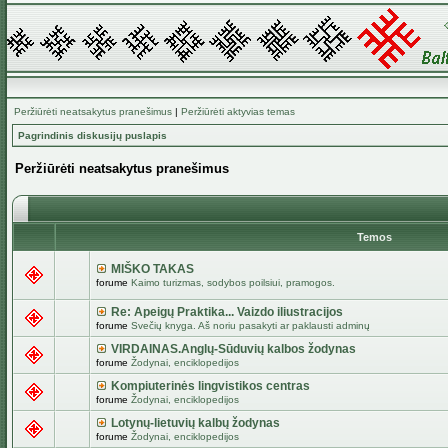
Peržiūrėti neatsakytus pranešimus
|
Peržiūrėti aktyvias temas
Pagrindinis diskusijų puslapis
Peržiūrėti neatsakytus pranešimus
Temos
MIŠKO TAKAS
forume
Kaimo turizmas, sodybos poilsiui, pramogos.
Re: Apeigų Praktika... Vaizdo iliustracijos
forume
Svečių knyga. Aš noriu pasakyti ar paklausti adminų
VIRDAINAS.Anglų-Sūduvių kalbos žodynas
forume
Žodynai, enciklopedijos
Kompiuterinės lingvistikos centras
forume
Žodynai, enciklopedijos
Lotynų-lietuvių kalbų žodynas
forume
Žodynai, enciklopedijos