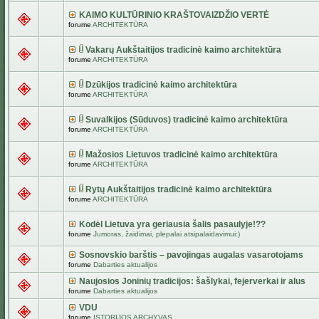
KAIMO KULTŪRINIO KRAŠTOVAIZDŽIO VERTĖ
forume
ARCHITEKTŪRA
Vakarų Aukštaitijos tradicinė kaimo architektūra
forume
ARCHITEKTŪRA
Dzūkijos tradicinė kaimo architektūra
forume
ARCHITEKTŪRA
Suvalkijos (Sūduvos) tradicinė kaimo architektūra
forume
ARCHITEKTŪRA
Mažosios Lietuvos tradicinė kaimo architektūra
forume
ARCHITEKTŪRA
Rytų Aukštaitijos tradicinė kaimo architektūra
forume
ARCHITEKTŪRA
Kodėl Lietuva yra geriausia šalis pasaulyje!??
forume
Jumoras, žaidimai, plepalai atsipalaidavimui:)
Sosnovskio barštis – pavojingas augalas vasarotojams
forume
Dabarties aktualijos
Naujosios Joninių tradicijos: šašlykai, fejerverkai ir alus
forume
Dabarties aktualijos
VDU
forume
ISTORIJOS ARCHYVAS