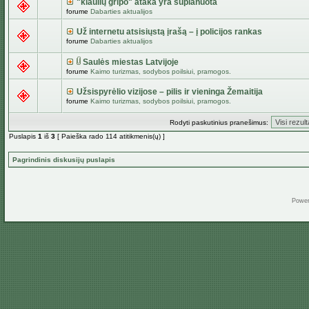
"kiaulių gripo" ataka yra suplanuota
forume
Dabarties aktualijos
Už internetu atsisiųstą įrašą – į policijos rankas
forume
Dabarties aktualijos
Saulės miestas Latvijoje
forume
Kaimo turizmas, sodybos poilsiui, pramogos.
Užsispyrėlio vizijose – pilis ir vieninga Žemaitija
forume
Kaimo turizmas, sodybos poilsiui, pramogos.
Rodyti paskutinius pranešimus:
Puslapis
1
iš
3
[ Paieška rado 114 atitikmenis(ų) ]
Pagrindinis diskusijų puslapis
Powe