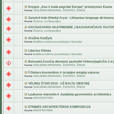
Knygos „Kas ir kada pagrobė Europą“ pristatymas Kaune
forume
SKELBIMAI:RENGINIAI, ŠVENTĖS, ŽINIOS
Sanskrit Indo (Hindu) Aryal - Lithuanian language dictionary
forume
Žodynai, enciklopedijos
KNYGADVARIS-SKAITMENINĖ J.BASANAVIČIAUS TAUTO
forume
Žodynai, enciklopedijos
Gražina Kadžytė
forume
Baltiškos kultūros puoselėtojai ir šviesuliai
Libertas Klimka
forume
Baltiškos kultūros puoselėtojai ir šviesuliai
Balsuokit.švenčių dienomis paskelbti Vėlines(lapkričio 2 d.)
forume
SKELBIMAI:RENGINIAI, ŠVENTĖS, ŽINIOS
Gintaro kosmetikos ir terapijos mėgėjų vakaras
forume
SKELBIMAI:RENGINIAI, ŠVENTĖS, ŽINIOS
VĖLINIŲ ŽYGIS'2010 - UŽ BALTŲ VIENYBĘ
forume
SKELBIMAI:RENGINIAI, ŠVENTĖS, ŽINIOS
Laukuvos miestelio ir Juodainių gyvenvietės architektūra
forume
ARCHITEKTŪRA
ETNINĖS ARCHITEKTŪROS KOMPOZICIJA
forume
ARCHITEKTŪRA