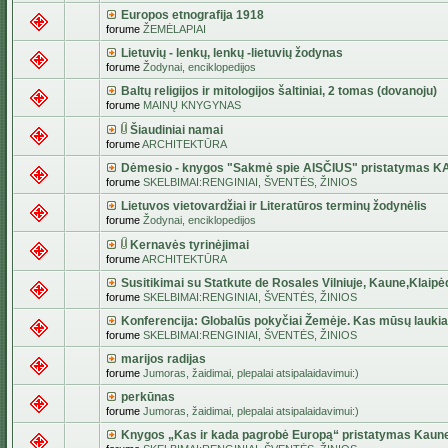
Europos etnografija 1918
forume
ŽEMĖLAPIAI
Lietuvių - lenkų, lenkų -lietuvių žodynas
forume
Žodynai, enciklopedijos
Baltų religijos ir mitologijos šaltiniai, 2 tomas (dovanoju)
forume
MAINŲ KNYGYNAS
Šiaudiniai namai
forume
ARCHITEKTŪRA
Dėmesio - knygos "Sakmė spie AISČIUS" pristatymas 
forume
SKELBIMAI:RENGINIAI, ŠVENTĖS, ŽINIOS
Lietuvos vietovardžiai ir Literatūros terminų žodynėlis
forume
Žodynai, enciklopedijos
Kernavės tyrinėjimai
forume
ARCHITEKTŪRA
Susitikimai su Statkute de Rosales Vilniuje, Kaune,Klaipė
forume
SKELBIMAI:RENGINIAI, ŠVENTĖS, ŽINIOS
Konferencija: Globalūs pokyčiai Žemėje. Kas mūsų lauki
forume
SKELBIMAI:RENGINIAI, ŠVENTĖS, ŽINIOS
marijos radijas
forume
Jumoras, žaidimai, plepalai atsipalaidavimui:)
perkūnas
forume
Jumoras, žaidimai, plepalai atsipalaidavimui:)
Knygos „Kas ir kada pagrobė Europą“ pristatymas Kaun