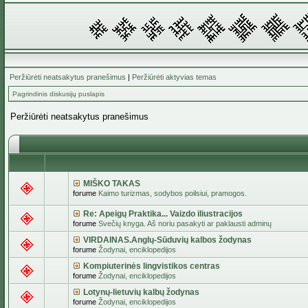
Peržiūrėti neatsakytus pranešimus
|
Peržiūrėti aktyvias temas
Pagrindinis diskusijų puslapis
Peržiūrėti neatsakytus pranešimus
MIŠKO TAKAS
forume
Kaimo turizmas, sodybos poilsiui, pramogos.
Re: Apeigų Praktika... Vaizdo iliustracijos
forume
Svečių knyga. Aš noriu pasakyti ar paklausti adminų
VIRDAINAS.Anglų-Sūduvių kalbos žodynas
forume
Žodynai, enciklopedijos
Kompiuterinės lingvistikos centras
forume
Žodynai, enciklopedijos
Lotynų-lietuvių kalbų žodynas
forume
Žodynai, enciklopedijos