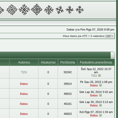
Dabar yra Pen Rgp 07, 2026 9:08 pm
Visos datos yra UTC + 2 valandos [
DST
]
Autorius
Atsakymai
Peržiūrėta
Paskutinis pranešimas
Šeš Spa 22, 2022 10:37
TZU
0
50342
am
TZU
Pir Sau 26, 2015 1:08 pm
Baltas
0
39914
Baltas
Sek Lap 30, 2014 3:42 am
Baltas
0
48915
Baltas
Sek Lap 30, 2014 3:13 am
Baltas
0
46161
Baltas
Ket Rgp 07, 2014 1:34 am
Baltas
0
46603
Baltas