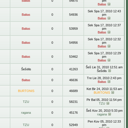
Baltas
0
54875
pm
Baltas
Sek Spa 17, 2010 12:43
Baltas
0
54936
pm
Baltas
Sek Spa 17, 2010 12:37
Baltas
0
53959
pm
Baltas
Sek Spa 17, 2010 12:32
Baltas
0
54956
pm
Baltas
Sek Spa 17, 2010 12:29
Baltas
0
53462
pm
Baltas
Šeš Lie 31, 2010 12:51 am
Šešėlis
0
41263
Šešėlis
Tre Lie 28, 2010 2:43 pm
Baltas
0
46636
Baltas
Ket Bir 24, 2010 11:53 am
BURTONIS
0
46689
BURTONIS
Pir Bal 05, 2010 11:54 pm
TZU
0
58231
TZU
Šeš Kov 20, 2010 5:33 pm
ragana
0
45176
ragana
Pen Kov 05, 2010 12:33
TZU
0
52949
pm