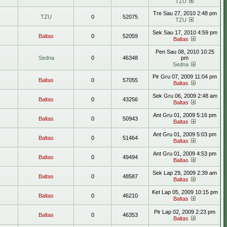
TZU
Tre Sau 27, 2010 2:48 pm
TZU
0
52075
TZU
Sek Sau 17, 2010 4:59 pm
Baltas
0
52059
Baltas
Pen Sau 08, 2010 10:25
Sedna
0
46348
pm
Sedna
Pir Gru 07, 2009 11:04 pm
Baltas
0
57055
Baltas
Sek Gru 06, 2009 2:48 am
Baltas
0
43256
Baltas
Ant Gru 01, 2009 5:16 pm
Baltas
0
50943
Baltas
Ant Gru 01, 2009 5:03 pm
Baltas
0
51464
Baltas
Ant Gru 01, 2009 4:53 pm
Baltas
0
49494
Baltas
Sek Lap 29, 2009 2:39 am
Baltas
0
48587
Baltas
Ket Lap 05, 2009 10:15 pm
Baltas
0
46210
Baltas
Pir Lap 02, 2009 2:23 pm
Baltas
0
46353
Baltas