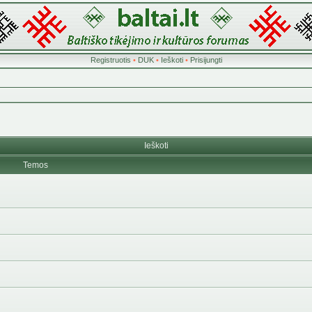
Registruotis
•
DUK
•
Ieškoti
•
Prisijungti
Ieškoti
Temos