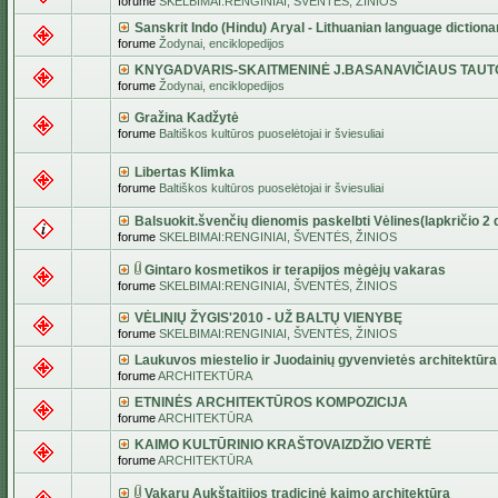
forume
SKELBIMAI:RENGINIAI, ŠVENTĖS, ŽINIOS
Sanskrit Indo (Hindu) Aryal - Lithuanian language dictiona
forume
Žodynai, enciklopedijos
KNYGADVARIS-SKAITMENINĖ J.BASANAVIČIAUS TAUT
forume
Žodynai, enciklopedijos
Gražina Kadžytė
forume
Baltiškos kultūros puoselėtojai ir šviesuliai
Libertas Klimka
forume
Baltiškos kultūros puoselėtojai ir šviesuliai
Balsuokit.švenčių dienomis paskelbti Vėlines(lapkričio 2 d
forume
SKELBIMAI:RENGINIAI, ŠVENTĖS, ŽINIOS
Gintaro kosmetikos ir terapijos mėgėjų vakaras
forume
SKELBIMAI:RENGINIAI, ŠVENTĖS, ŽINIOS
VĖLINIŲ ŽYGIS'2010 - UŽ BALTŲ VIENYBĘ
forume
SKELBIMAI:RENGINIAI, ŠVENTĖS, ŽINIOS
Laukuvos miestelio ir Juodainių gyvenvietės architektūra
forume
ARCHITEKTŪRA
ETNINĖS ARCHITEKTŪROS KOMPOZICIJA
forume
ARCHITEKTŪRA
KAIMO KULTŪRINIO KRAŠTOVAIZDŽIO VERTĖ
forume
ARCHITEKTŪRA
Vakarų Aukštaitijos tradicinė kaimo architektūra