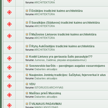
forume
ARCHITEKTŪRA
Dzūkijos tradicinė kaimo architektūra
forume
ARCHITEKTŪRA
Suvalkijos (Sūduvos) tradicinė kaimo architektūra
forume
ARCHITEKTŪRA
Mažosios Lietuvos tradicinė kaimo architektūra
forume
ARCHITEKTŪRA
Rytų Aukštaitijos tradicinė kaimo architektūra
forume
ARCHITEKTŪRA
Kodėl Lietuva yra geriausia šalis pasaulyje!??
forume
Jumoras, žaidimai, plepalai atsipalaidavimui:)
Sosnovskio barštis – pavojingas augalas vasarotojams
forume
Dabarties aktualijos
Naujosios Joninių tradicijos: šašlykai, fejerverkai ir alus
forume
Dabarties aktualijos
VDU
forume
ISTORIJOS ARCHYVAS
Maištas prieš Maxsimą
forume
Dabarties aktualijos
VILNIAUS PADAVIMAI
forume
MAINŲ KNYGYNAS