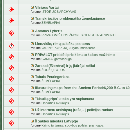
Vilniaus Vartai
forume
ISTORIJOS ARCHYVAS
Transkripcijos problematika žemėlapiuose
forume
ŽEMĖLAPIAI
Antanas Lyberis.
forume
PRIVALOM ŠIUOS ŽMONES GERBTI IR ATSIMINTI
Lietuviškų rimų paieška poetams
forume
VARINĖ POEZIJA, kūryba, miniatiūros
PRIVALOT prisidėti prie klimato kaitos mažinimo
forume
GAMTA, gamtosauga
Zarasai (Ežerėnai) ir jų įkūrėjai sėliai
forume
ŽODŽIŲ BYLOS
Tabula Peutingeriana
forume
ŽEMĖLAPIAI
illustrating maps from the Ancient Period:6,200 B.C. to 4
forume
ŽEMĖLAPIAI
"kiaulių gripo" ataka yra suplanuota
forume
Dabarties aktualijos
Už internetu atsisiųstą įrašą – į policijos rankas
forume
Dabarties aktualijos
Saulės miestas Latvijoje
forume
Kaimo turizmas, sodybos poilsiui, pramogos.