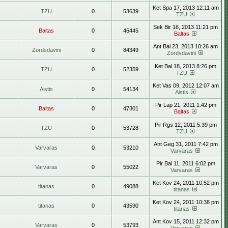
Ket Spa 17, 2013 12:11 am
TZU
0
53639
TZU
Sek Bir 16, 2013 11:21 pm
Baltas
0
46445
Baltas
Ant Bal 23, 2013 10:26 am
Zordsdavini
0
84349
Zordsdavini
Ket Bal 18, 2013 8:26 pm
TZU
0
52359
TZU
Ket Vas 09, 2012 12:07 am
Aistis
0
54134
Aistis
Pir Lap 21, 2011 1:42 pm
Baltas
0
47301
Baltas
Pir Rgs 12, 2011 5:39 pm
TZU
0
53728
TZU
Ant Geg 31, 2011 7:42 pm
Varvaras
0
53210
Varvaras
Pir Bal 11, 2011 6:02 pm
Varvaras
0
55022
Varvaras
Ket Kov 24, 2011 10:52 pm
titanas
0
49088
titanas
Ket Kov 24, 2011 10:38 pm
titanas
0
43590
titanas
Ant Kov 15, 2011 12:32 pm
Varvaras
0
53793