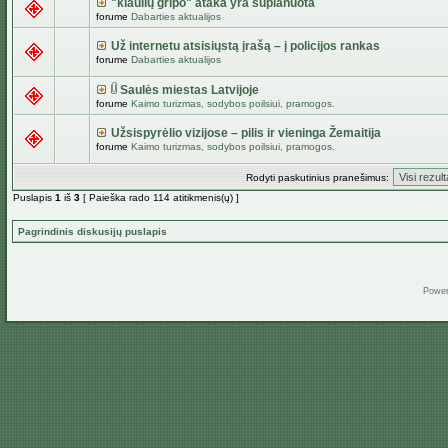
"kiaulių gripo" ataka yra suplanuota
forume
Dabarties aktualijos
Už internetu atsisiųstą įrašą – į policijos rankas
forume
Dabarties aktualijos
Saulės miestas Latvijoje
forume
Kaimo turizmas, sodybos poilsiui, pramogos.
Užsispyrėlio vizijose – pilis ir vieninga Žemaitija
forume
Kaimo turizmas, sodybos poilsiui, pramogos.
Rodyti paskutinius pranešimus:
Puslapis
1
iš
3
[ Paieška rado 114 atitikmenis(ų) ]
Pagrindinis diskusijų puslapis
Powe