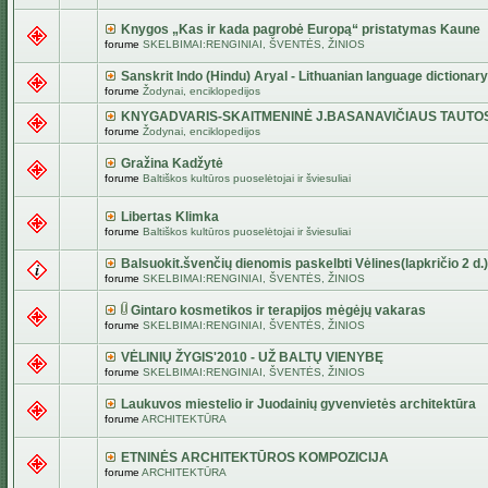
Knygos „Kas ir kada pagrobė Europą“ pristatymas Kaune
forume
SKELBIMAI:RENGINIAI, ŠVENTĖS, ŽINIOS
Sanskrit Indo (Hindu) Aryal - Lithuanian language dictionary
forume
Žodynai, enciklopedijos
KNYGADVARIS-SKAITMENINĖ J.BASANAVIČIAUS TAUTO
forume
Žodynai, enciklopedijos
Gražina Kadžytė
forume
Baltiškos kultūros puoselėtojai ir šviesuliai
Libertas Klimka
forume
Baltiškos kultūros puoselėtojai ir šviesuliai
Balsuokit.švenčių dienomis paskelbti Vėlines(lapkričio 2 d.)
forume
SKELBIMAI:RENGINIAI, ŠVENTĖS, ŽINIOS
Gintaro kosmetikos ir terapijos mėgėjų vakaras
forume
SKELBIMAI:RENGINIAI, ŠVENTĖS, ŽINIOS
VĖLINIŲ ŽYGIS'2010 - UŽ BALTŲ VIENYBĘ
forume
SKELBIMAI:RENGINIAI, ŠVENTĖS, ŽINIOS
Laukuvos miestelio ir Juodainių gyvenvietės architektūra
forume
ARCHITEKTŪRA
ETNINĖS ARCHITEKTŪROS KOMPOZICIJA
forume
ARCHITEKTŪRA