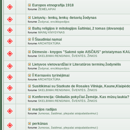
Europos etnografija 1918
forume
ŽEMĖLAPIAI
Lietuvių - lenkų, lenkų -lietuvių žodynas
forume
Žodynai, enciklopedijos
Baltų religijos ir mitologijos šaltiniai, 2 tomas (dovanoju)
forume
MAINŲ KNYGYNAS
Šiaudiniai namai
forume
ARCHITEKTŪRA
Dėmesio - knygos "Sakmė spie AISČIUS" pristatymas KA
forume
SKELBIMAI:RENGINIAI, ŠVENTĖS, ŽINIOS
Lietuvos vietovardžiai ir Literatūros terminų žodynėlis
forume
Žodynai, enciklopedijos
Kernavės tyrinėjimai
forume
ARCHITEKTŪRA
Susitikimai su Statkute de Rosales Vilniuje, Kaune,Klaipėdo
forume
SKELBIMAI:RENGINIAI, ŠVENTĖS, ŽINIOS
Konferencija: Globalūs pokyčiai Žemėje. Kas mūsų laukia?
forume
SKELBIMAI:RENGINIAI, ŠVENTĖS, ŽINIOS
marijos radijas
forume
Jumoras, žaidimai, plepalai atsipalaidavimui:)
perkūnas
forume
Jumoras, žaidimai, plepalai atsipalaidavimui:)