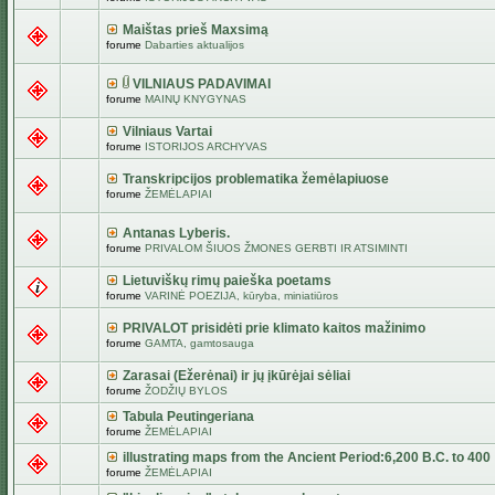
Maištas prieš Maxsimą
forume
Dabarties aktualijos
VILNIAUS PADAVIMAI
forume
MAINŲ KNYGYNAS
Vilniaus Vartai
forume
ISTORIJOS ARCHYVAS
Transkripcijos problematika žemėlapiuose
forume
ŽEMĖLAPIAI
Antanas Lyberis.
forume
PRIVALOM ŠIUOS ŽMONES GERBTI IR ATSIMINTI
Lietuviškų rimų paieška poetams
forume
VARINĖ POEZIJA, kūryba, miniatiūros
PRIVALOT prisidėti prie klimato kaitos mažinimo
forume
GAMTA, gamtosauga
Zarasai (Ežerėnai) ir jų įkūrėjai sėliai
forume
ŽODŽIŲ BYLOS
Tabula Peutingeriana
forume
ŽEMĖLAPIAI
illustrating maps from the Ancient Period:6,200 B.C. to 400
forume
ŽEMĖLAPIAI