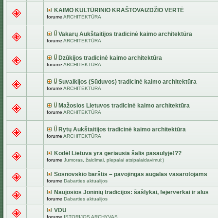
KAIMO KULTŪRINIO KRAŠTOVAIZDŽIO VERTĖ
forume
ARCHITEKTŪRA
Vakarų Aukštaitijos tradicinė kaimo architektūra
forume
ARCHITEKTŪRA
Dzūkijos tradicinė kaimo architektūra
forume
ARCHITEKTŪRA
Suvalkijos (Sūduvos) tradicinė kaimo architektūra
forume
ARCHITEKTŪRA
Mažosios Lietuvos tradicinė kaimo architektūra
forume
ARCHITEKTŪRA
Rytų Aukštaitijos tradicinė kaimo architektūra
forume
ARCHITEKTŪRA
Kodėl Lietuva yra geriausia šalis pasaulyje!??
forume
Jumoras, žaidimai, plepalai atsipalaidavimui:)
Sosnovskio barštis – pavojingas augalas vasarotojams
forume
Dabarties aktualijos
Naujosios Joninių tradicijos: šašlykai, fejerverkai ir alus
forume
Dabarties aktualijos
VDU
forume
ISTORIJOS ARCHYVAS