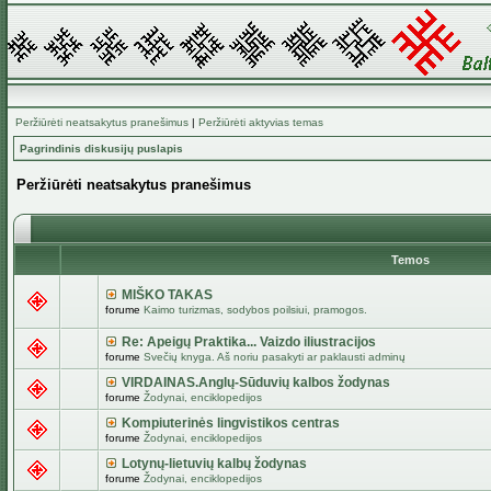
Peržiūrėti neatsakytus pranešimus
|
Peržiūrėti aktyvias temas
Pagrindinis diskusijų puslapis
Peržiūrėti neatsakytus pranešimus
Temos
MIŠKO TAKAS
forume
Kaimo turizmas, sodybos poilsiui, pramogos.
Re: Apeigų Praktika... Vaizdo iliustracijos
forume
Svečių knyga. Aš noriu pasakyti ar paklausti adminų
VIRDAINAS.Anglų-Sūduvių kalbos žodynas
forume
Žodynai, enciklopedijos
Kompiuterinės lingvistikos centras
forume
Žodynai, enciklopedijos
Lotynų-lietuvių kalbų žodynas
forume
Žodynai, enciklopedijos