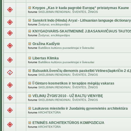
Knygos „Kas ir kada pagrobė Europą“ pristatymas Kaune
forume
SKELBIMAI:RENGINIAI, ŠVENTĖS, ŽINIOS
Sanskrit Indo (Hindu) Aryal - Lithuanian language dictionary
forume
Žodynai, enciklopedijos
KNYGADVARIS-SKAITMENINĖ J.BASANAVIČIAUS TAUTO
forume
Žodynai, enciklopedijos
Gražina Kadžytė
forume
Baltiškos kultūros puoselėtojai ir šviesuliai
Libertas Klimka
forume
Baltiškos kultūros puoselėtojai ir šviesuliai
Balsuokit.švenčių dienomis paskelbti Vėlines(lapkričio 2 d.)
forume
SKELBIMAI:RENGINIAI, ŠVENTĖS, ŽINIOS
Gintaro kosmetikos ir terapijos mėgėjų vakaras
forume
SKELBIMAI:RENGINIAI, ŠVENTĖS, ŽINIOS
VĖLINIŲ ŽYGIS'2010 - UŽ BALTŲ VIENYBĘ
forume
SKELBIMAI:RENGINIAI, ŠVENTĖS, ŽINIOS
Laukuvos miestelio ir Juodainių gyvenvietės architektūra
forume
ARCHITEKTŪRA
ETNINĖS ARCHITEKTŪROS KOMPOZICIJA
forume
ARCHITEKTŪRA