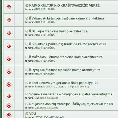
KAIMO KULTŪRINIO KRAŠTOVAIZDŽIO VERTĖ
forume
ARCHITEKTŪRA
Vakarų Aukštaitijos tradicinė kaimo architektūra
forume
ARCHITEKTŪRA
Dzūkijos tradicinė kaimo architektūra
forume
ARCHITEKTŪRA
Suvalkijos (Sūduvos) tradicinė kaimo architektūra
forume
ARCHITEKTŪRA
Mažosios Lietuvos tradicinė kaimo architektūra
forume
ARCHITEKTŪRA
Rytų Aukštaitijos tradicinė kaimo architektūra
forume
ARCHITEKTŪRA
Kodėl Lietuva yra geriausia šalis pasaulyje!??
forume
Jumoras, žaidimai, plepalai atsipalaidavimui:)
Sosnovskio barštis – pavojingas augalas vasarotojams
forume
Dabarties aktualijos
Naujosios Joninių tradicijos: šašlykai, fejerverkai ir alus
forume
Dabarties aktualijos
VDU
forume
ISTORIJOS ARCHYVAS