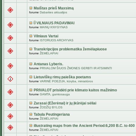
Maištas prieš Maxsimą
forume
Dabarties aktualijos
VILNIAUS PADAVIMAI
forume
MAINŲ KNYGYNAS
Vilniaus Vartai
forume
ISTORIJOS ARCHYVAS
Transkripcijos problematika žemėlapiuose
forume
ŽEMĖLAPIAI
Antanas Lyberis.
forume
PRIVALOM ŠIUOS ŽMONES GERBTI IR ATSIMINTI
Lietuviškų rimų paieška poetams
forume
VARINĖ POEZIJA, kūryba, miniatiūros
PRIVALOT prisidėti prie klimato kaitos mažinimo
forume
GAMTA, gamtosauga
Zarasai (Ežerėnai) ir jų įkūrėjai sėliai
forume
ŽODŽIŲ BYLOS
Tabula Peutingeriana
forume
ŽEMĖLAPIAI
illustrating maps from the Ancient Period:6,200 B.C. to 400
forume
ŽEMĖLAPIAI