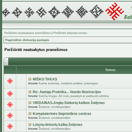
Peržiūrėti neatsakytus pranešimus
|
Peržiūrėti aktyvias temas
Pagrindinis diskusijų puslapis
Peržiūrėti neatsakytus pranešimus
Temos
MIŠKO TAKAS
forume
Kaimo turizmas, sodybos poilsiui, pramogos.
Re: Apeigų Praktika... Vaizdo iliustracijos
forume
Svečių knyga. Aš noriu pasakyti ar paklausti adminų
VIRDAINAS.Anglų-Sūduvių kalbos žodynas
forume
Žodynai, enciklopedijos
Kompiuterinės lingvistikos centras
forume
Žodynai, enciklopedijos
Lotynų-lietuvių kalbų žodynas
forume
Žodynai, enciklopedijos