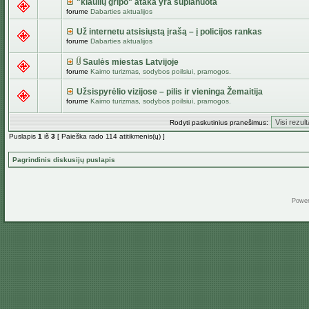
"kiaulių gripo" ataka yra suplanuota
forume
Dabarties aktualijos
Už internetu atsisiųstą įrašą – į policijos rankas
forume
Dabarties aktualijos
Saulės miestas Latvijoje
forume
Kaimo turizmas, sodybos poilsiui, pramogos.
Užsispyrėlio vizijose – pilis ir vieninga Žemaitija
forume
Kaimo turizmas, sodybos poilsiui, pramogos.
Rodyti paskutinius pranešimus:
Puslapis
1
iš
3
[ Paieška rado 114 atitikmenis(ų) ]
Pagrindinis diskusijų puslapis
Powe