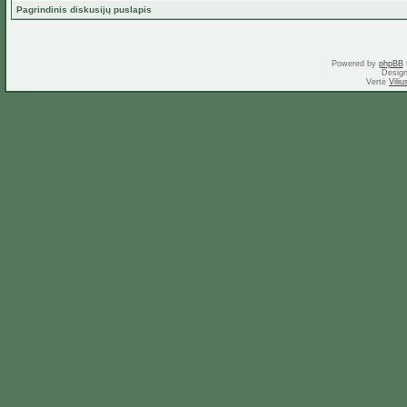
Pagrindinis diskusijų puslapis
Powered by
phpBB
Desig
Vertė
Vili