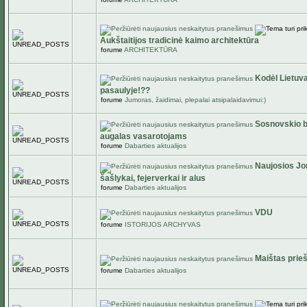
Aukštaitijos tradicinė kaimo architektūra
forume
ARCHITEKTŪRA
Kodėl Lietuva
pasaulyje!??
forume
Jumoras, žaidimai, plepalai atsipalaidavimui:)
Sosnovskio b
augalas vasarotojams
forume
Dabarties aktualijos
Naujosios Jon
šašlykai, fejerverkai ir alus
forume
Dabarties aktualijos
VDU
forume
ISTORIJOS ARCHYVAS
Maištas prie
forume
Dabarties aktualijos