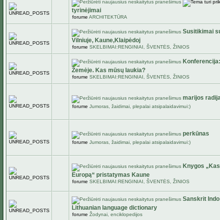
tyrinėjimai
forume
ARCHITEKTŪRA
Susitikimai s
Vilniuje, Kaune,Klaipėdoj
forume
SKELBIMAI:RENGINIAI, ŠVENTĖS, ŽINIOS
Konferencija:
Žemėje. Kas mūsų laukia?
forume
SKELBIMAI:RENGINIAI, ŠVENTĖS, ŽINIOS
marijos radij
forume
Jumoras, žaidimai, plepalai atsipalaidavimui:)
perkūnas
forume
Jumoras, žaidimai, plepalai atsipalaidavimui:)
Knygos „Kas 
Europą“ pristatymas Kaune
forume
SKELBIMAI:RENGINIAI, ŠVENTĖS, ŽINIOS
Sanskrit Indo
Lithuanian language dictionary
forume
Žodynai, enciklopedijos