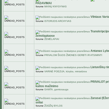
PADAVIMAI
forume
MAINŲ KNYGYNAS
Vilniaus Varta
forume
ISTORIJOS ARCHYVAS
Transkripcij
žemėlapiuose
forume
ŽEMĖLAPIAI
Antanas Lybe
forume
PRIVALOM ŠIUOS ŽMONES GERBTI IR ATSIMINTI
Lietuviškų r
forume
VARINĖ POEZIJA, kūryba, miniatiūros
PRIVALOT pris
kaitos mažinimo
forume
GAMTA, gamtosauga
Zarasai (Ežerė
sėliai
forume
ŽODŽIŲ BYLOS