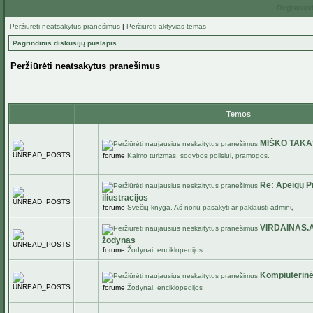
Registruot
Peržiūrėti neatsakytus pranešimus
|
Peržiūrėti aktyvias temas
Pagrindinis diskusijų puslapis
Peržiūrėti neatsakytus pranešimus
Temos
MIŠKO TAKA
forume
Kaimo turizmas, sodybos poilsiui, pramogos.
Re: Apeigų Pr
iliustracijos
forume
Svečių knyga. Aš noriu pasakyti ar paklausti adminų
VIRDAINAS.A
žodynas
forume
Žodynai, enciklopedijos
Kompiuterinė
forume
Žodynai, enciklopedijos