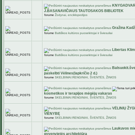
KNYGADVAR
J.BASANAVIČIAUS TAUTOSAKOS BIBLIOTEK
forume
Žodynai, enciklopedijos
Gražina Kadž
forume
Baltiškos kultūros puoselėtojai ir šviesuliai
Libertas Kli
forume
Baltiškos kultūros puoselėtojai ir šviesuliai
Balsuokit.šv
paskelbti Vėlines(lapkričio 2 d.)
forume
SKELBIMAI:RENGINIAI, ŠVENTĖS, ŽINIOS
kosmetikos ir terapijos mėgėjų vakaras
forume
SKELBIMAI:RENGINIAI, ŠVENTĖS, ŽINIOS
VĖLINIŲ ŽYG
VIENYBĘ
forume
SKELBIMAI:RENGINIAI, ŠVENTĖS, ŽINIOS
Laukuvos mies
gyvenvietės architektūra