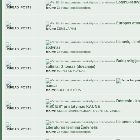
Lotynų-lietuv
forume
Žodynai, enciklopedijos
Europos etno
forume
ŽEMĖLAPIAI
Lietuvių - len
žodynas
forume
Žodynai, enciklopedijos
Baltų religijo
šaltiniai, 2 tomas (dovanoju)
forume
MAINŲ KNYGYNAS
namai
forume
ARCHITEKTŪRA
Dėmesio - k
AISČIUS" pristatymas KAUNE
forume
SKELBIMAI:RENGINIAI, ŠVENTĖS, ŽINIOS
Lietuvos viet
Literatūros terminų žodynėlis
forume
Žodynai, enciklopedijos