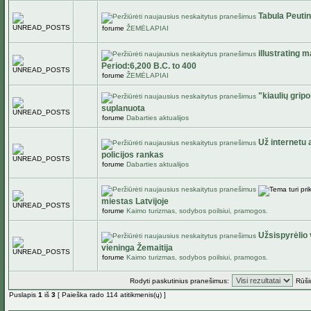
Tabula Peuti
forume
ŽEMĖLAPIAI
illustrating 
Period:6,200 B.C. to 400
forume
ŽEMĖLAPIAI
"kiaulių grip
suplanuota
forume
Dabarties aktualijos
Už internetu a
policijos rankas
forume
Dabarties aktualijos
miestas Latvijoje
forume
Kaimo turizmas, sodybos poilsiui, pramogos.
Užsispyrėlio v
vieninga Žemaitija
forume
Kaimo turizmas, sodybos poilsiui, pramogos.
Rodyti paskutinius pranešimus:
Rūši
Puslapis
1
iš
3
[ Paieška rado 114 atitikmenis(ų) ]