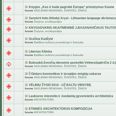
Knygos „Kas ir kada pagrobė Europą“ pristatymas Kaune
forume
SKELBIMAI:RENGINIAI, ŠVENTĖS, ŽINIOS
Sanskrit Indo (Hindu) Aryal - Lithuanian language dictionary
forume
Žodynai, enciklopedijos
KNYGADVARIS-SKAITMENINĖ J.BASANAVIČIAUS TAUTO
forume
Žodynai, enciklopedijos
Gražina Kadžytė
forume
Baltiškos kultūros puoselėtojai ir šviesuliai
Libertas Klimka
forume
Baltiškos kultūros puoselėtojai ir šviesuliai
Balsuokit.švenčių dienomis paskelbti Vėlines(lapkričio 2 d.)
forume
SKELBIMAI:RENGINIAI, ŠVENTĖS, ŽINIOS
Gintaro kosmetikos ir terapijos mėgėjų vakaras
forume
SKELBIMAI:RENGINIAI, ŠVENTĖS, ŽINIOS
VĖLINIŲ ŽYGIS'2010 - UŽ BALTŲ VIENYBĘ
forume
SKELBIMAI:RENGINIAI, ŠVENTĖS, ŽINIOS
Laukuvos miestelio ir Juodainių gyvenvietės architektūra
forume
ARCHITEKTŪRA
ETNINĖS ARCHITEKTŪROS KOMPOZICIJA
forume
ARCHITEKTŪRA