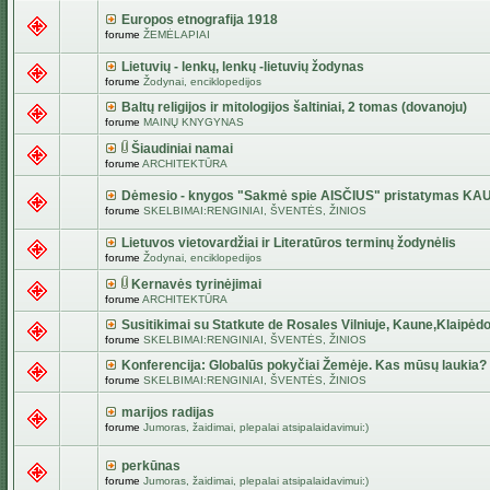
Europos etnografija 1918
forume
ŽEMĖLAPIAI
Lietuvių - lenkų, lenkų -lietuvių žodynas
forume
Žodynai, enciklopedijos
Baltų religijos ir mitologijos šaltiniai, 2 tomas (dovanoju)
forume
MAINŲ KNYGYNAS
Šiaudiniai namai
forume
ARCHITEKTŪRA
Dėmesio - knygos "Sakmė spie AISČIUS" pristatymas KA
forume
SKELBIMAI:RENGINIAI, ŠVENTĖS, ŽINIOS
Lietuvos vietovardžiai ir Literatūros terminų žodynėlis
forume
Žodynai, enciklopedijos
Kernavės tyrinėjimai
forume
ARCHITEKTŪRA
Susitikimai su Statkute de Rosales Vilniuje, Kaune,Klaipėdo
forume
SKELBIMAI:RENGINIAI, ŠVENTĖS, ŽINIOS
Konferencija: Globalūs pokyčiai Žemėje. Kas mūsų laukia?
forume
SKELBIMAI:RENGINIAI, ŠVENTĖS, ŽINIOS
marijos radijas
forume
Jumoras, žaidimai, plepalai atsipalaidavimui:)
perkūnas
forume
Jumoras, žaidimai, plepalai atsipalaidavimui:)