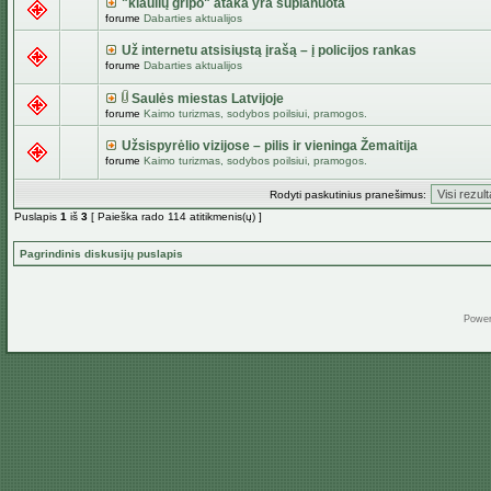
"kiaulių gripo" ataka yra suplanuota
forume
Dabarties aktualijos
Už internetu atsisiųstą įrašą – į policijos rankas
forume
Dabarties aktualijos
Saulės miestas Latvijoje
forume
Kaimo turizmas, sodybos poilsiui, pramogos.
Užsispyrėlio vizijose – pilis ir vieninga Žemaitija
forume
Kaimo turizmas, sodybos poilsiui, pramogos.
Rodyti paskutinius pranešimus:
Puslapis
1
iš
3
[ Paieška rado 114 atitikmenis(ų) ]
Pagrindinis diskusijų puslapis
Powe