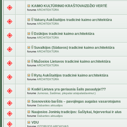
KAIMO KULTŪRINIO KRAŠTOVAIZDŽIO VERTĖ
forume
ARCHITEKTŪRA
Vakarų Aukštaitijos tradicinė kaimo architektūra
forume
ARCHITEKTŪRA
Dzūkijos tradicinė kaimo architektūra
forume
ARCHITEKTŪRA
Suvalkijos (Sūduvos) tradicinė kaimo architektūra
forume
ARCHITEKTŪRA
Mažosios Lietuvos tradicinė kaimo architektūra
forume
ARCHITEKTŪRA
Rytų Aukštaitijos tradicinė kaimo architektūra
forume
ARCHITEKTŪRA
Kodėl Lietuva yra geriausia šalis pasaulyje!??
forume
Jumoras, žaidimai, plepalai atsipalaidavimui:)
Sosnovskio barštis – pavojingas augalas vasarotojams
forume
Dabarties aktualijos
Naujosios Joninių tradicijos: šašlykai, fejerverkai ir alus
forume
Dabarties aktualijos
VDU
forume
ISTORIJOS ARCHYVAS