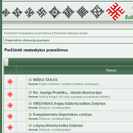
Peržiūrėti neatsakytus pranešimus
|
Peržiūrėti aktyvias temas
Pagrindinis diskusijų puslapis
Peržiūrėti neatsakytus pranešimus
Temos
MIŠKO TAKAS
forume
Kaimo turizmas, sodybos poilsiui, pramogos.
Re: Apeigų Praktika... Vaizdo iliustracijos
forume
Svečių knyga. Aš noriu pasakyti ar paklausti adminų
VIRDAINAS.Anglų-Sūduvių kalbos žodynas
forume
Žodynai, enciklopedijos
Kompiuterinės lingvistikos centras
forume
Žodynai, enciklopedijos
Lotynų-lietuvių kalbų žodynas
forume
Žodynai, enciklopedijos