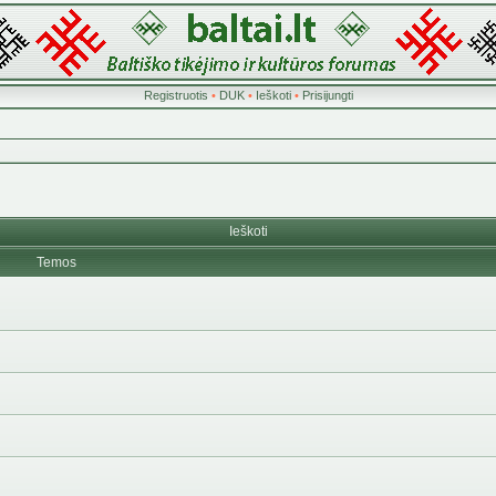
Registruotis
•
DUK
•
Ieškoti
•
Prisijungti
Ieškoti
Temos