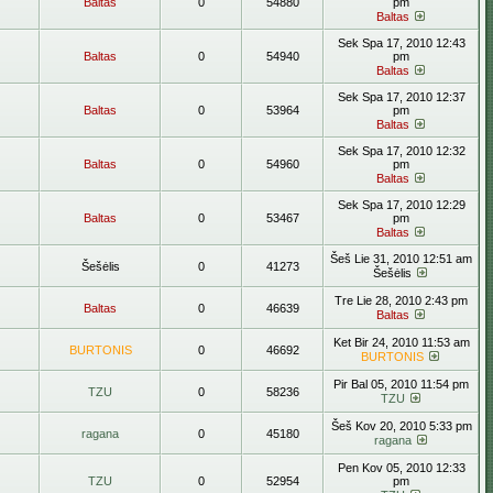
Baltas
0
54880
pm
Baltas
Sek Spa 17, 2010 12:43
Baltas
0
54940
pm
Baltas
Sek Spa 17, 2010 12:37
Baltas
0
53964
pm
Baltas
Sek Spa 17, 2010 12:32
Baltas
0
54960
pm
Baltas
Sek Spa 17, 2010 12:29
Baltas
0
53467
pm
Baltas
Šeš Lie 31, 2010 12:51 am
Šešėlis
0
41273
Šešėlis
Tre Lie 28, 2010 2:43 pm
Baltas
0
46639
Baltas
Ket Bir 24, 2010 11:53 am
BURTONIS
0
46692
BURTONIS
Pir Bal 05, 2010 11:54 pm
TZU
0
58236
TZU
Šeš Kov 20, 2010 5:33 pm
ragana
0
45180
ragana
Pen Kov 05, 2010 12:33
TZU
0
52954
pm