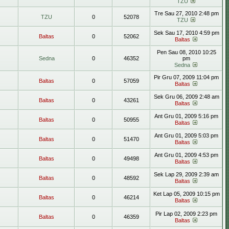
TZU
Tre Sau 27, 2010 2:48 pm
TZU
0
52078
TZU
Sek Sau 17, 2010 4:59 pm
Baltas
0
52062
Baltas
Pen Sau 08, 2010 10:25
Sedna
0
46352
pm
Sedna
Pir Gru 07, 2009 11:04 pm
Baltas
0
57059
Baltas
Sek Gru 06, 2009 2:48 am
Baltas
0
43261
Baltas
Ant Gru 01, 2009 5:16 pm
Baltas
0
50955
Baltas
Ant Gru 01, 2009 5:03 pm
Baltas
0
51470
Baltas
Ant Gru 01, 2009 4:53 pm
Baltas
0
49498
Baltas
Sek Lap 29, 2009 2:39 am
Baltas
0
48592
Baltas
Ket Lap 05, 2009 10:15 pm
Baltas
0
46214
Baltas
Pir Lap 02, 2009 2:23 pm
Baltas
0
46359
Baltas