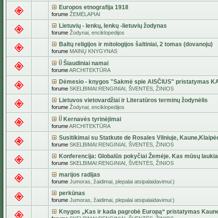
Europos etnografija 1918
forume
ŽEMĖLAPIAI
Lietuvių - lenkų, lenkų -lietuvių žodynas
forume
Žodynai, enciklopedijos
Baltų religijos ir mitologijos šaltiniai, 2 tomas (dovanoju)
forume
MAINŲ KNYGYNAS
Šiaudiniai namai
forume
ARCHITEKTŪRA
Dėmesio - knygos "Sakmė spie AISČIUS" pristatymas 
forume
SKELBIMAI:RENGINIAI, ŠVENTĖS, ŽINIOS
Lietuvos vietovardžiai ir Literatūros terminų žodynėlis
forume
Žodynai, enciklopedijos
Kernavės tyrinėjimai
forume
ARCHITEKTŪRA
Susitikimai su Statkute de Rosales Vilniuje, Kaune,Klaipė
forume
SKELBIMAI:RENGINIAI, ŠVENTĖS, ŽINIOS
Konferencija: Globalūs pokyčiai Žemėje. Kas mūsų lauki
forume
SKELBIMAI:RENGINIAI, ŠVENTĖS, ŽINIOS
marijos radijas
forume
Jumoras, žaidimai, plepalai atsipalaidavimui:)
perkūnas
forume
Jumoras, žaidimai, plepalai atsipalaidavimui:)
Knygos „Kas ir kada pagrobė Europą“ pristatymas Kaun