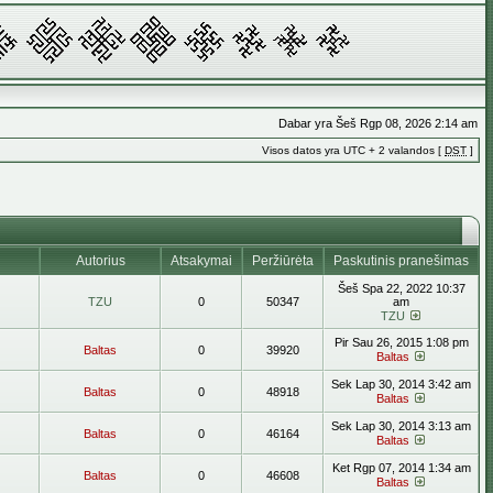
Dabar yra Šeš Rgp 08, 2026 2:14 am
Visos datos yra UTC + 2 valandos [
DST
]
Autorius
Atsakymai
Peržiūrėta
Paskutinis pranešimas
Šeš Spa 22, 2022 10:37
TZU
0
50347
am
TZU
Pir Sau 26, 2015 1:08 pm
Baltas
0
39920
Baltas
Sek Lap 30, 2014 3:42 am
Baltas
0
48918
Baltas
Sek Lap 30, 2014 3:13 am
Baltas
0
46164
Baltas
Ket Rgp 07, 2014 1:34 am
Baltas
0
46608
Baltas