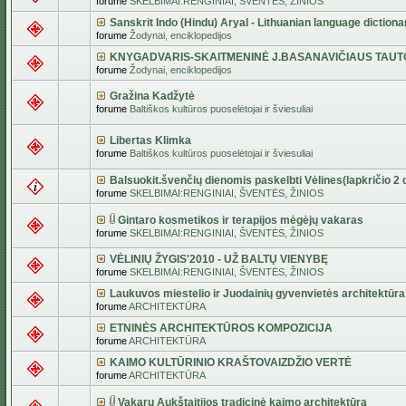
forume
SKELBIMAI:RENGINIAI, ŠVENTĖS, ŽINIOS
Sanskrit Indo (Hindu) Aryal - Lithuanian language dictiona
forume
Žodynai, enciklopedijos
KNYGADVARIS-SKAITMENINĖ J.BASANAVIČIAUS TAUT
forume
Žodynai, enciklopedijos
Gražina Kadžytė
forume
Baltiškos kultūros puoselėtojai ir šviesuliai
Libertas Klimka
forume
Baltiškos kultūros puoselėtojai ir šviesuliai
Balsuokit.švenčių dienomis paskelbti Vėlines(lapkričio 2 d
forume
SKELBIMAI:RENGINIAI, ŠVENTĖS, ŽINIOS
Gintaro kosmetikos ir terapijos mėgėjų vakaras
forume
SKELBIMAI:RENGINIAI, ŠVENTĖS, ŽINIOS
VĖLINIŲ ŽYGIS'2010 - UŽ BALTŲ VIENYBĘ
forume
SKELBIMAI:RENGINIAI, ŠVENTĖS, ŽINIOS
Laukuvos miestelio ir Juodainių gyvenvietės architektūra
forume
ARCHITEKTŪRA
ETNINĖS ARCHITEKTŪROS KOMPOZICIJA
forume
ARCHITEKTŪRA
KAIMO KULTŪRINIO KRAŠTOVAIZDŽIO VERTĖ
forume
ARCHITEKTŪRA
Vakarų Aukštaitijos tradicinė kaimo architektūra