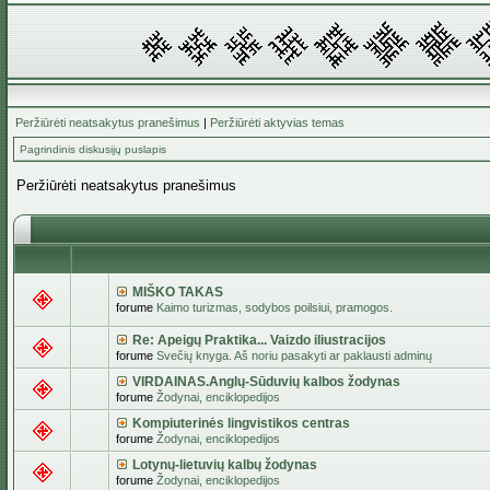
Peržiūrėti neatsakytus pranešimus
|
Peržiūrėti aktyvias temas
Pagrindinis diskusijų puslapis
Peržiūrėti neatsakytus pranešimus
MIŠKO TAKAS
forume
Kaimo turizmas, sodybos poilsiui, pramogos.
Re: Apeigų Praktika... Vaizdo iliustracijos
forume
Svečių knyga. Aš noriu pasakyti ar paklausti adminų
VIRDAINAS.Anglų-Sūduvių kalbos žodynas
forume
Žodynai, enciklopedijos
Kompiuterinės lingvistikos centras
forume
Žodynai, enciklopedijos
Lotynų-lietuvių kalbų žodynas
forume
Žodynai, enciklopedijos