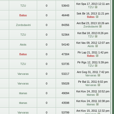
Ket Spa 17, 2013 12:11 am
TZU
0
53643
TZU
Sek Bir 16, 2013 11:21 pm
Baltas
0
46448
Baltas
Ant Bal 23, 2013 10:26 am
Zordsdavini
0
84356
Zordsdavini
Ket Bal 18, 2013 8:26 pm
TZU
0
52364
TZU
Ket Vas 09, 2012 12:07 am
Aistis
0
54140
Aistis
Pir Lap 21, 2011 1:42 pm
Baltas
0
47304
Baltas
Pir Rgs 12, 2011 5:39 pm
TZU
0
53735
TZU
Ant Geg 31, 2011 7:42 pm
Varvaras
0
53217
Varvaras
Pir Bal 11, 2011 6:02 pm
Varvaras
0
55028
Varvaras
Ket Kov 24, 2011 10:52 pm
titanas
0
49094
titanas
Ket Kov 24, 2011 10:38 pm
titanas
0
43598
titanas
Ant Kov 15, 2011 12:32 pm
Varvaras
0
53799