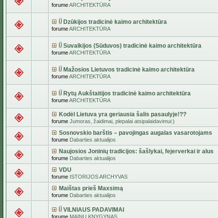
forume
ARCHITEKTŪRA
Dzūkijos tradicinė kaimo architektūra
forume
ARCHITEKTŪRA
Suvalkijos (Sūduvos) tradicinė kaimo architektūra
forume
ARCHITEKTŪRA
Mažosios Lietuvos tradicinė kaimo architektūra
forume
ARCHITEKTŪRA
Rytų Aukštaitijos tradicinė kaimo architektūra
forume
ARCHITEKTŪRA
Kodėl Lietuva yra geriausia šalis pasaulyje!??
forume
Jumoras, žaidimai, plepalai atsipalaidavimui:)
Sosnovskio barštis – pavojingas augalas vasarotojams
forume
Dabarties aktualijos
Naujosios Joninių tradicijos: šašlykai, fejerverkai ir alus
forume
Dabarties aktualijos
VDU
forume
ISTORIJOS ARCHYVAS
Maištas prieš Maxsimą
forume
Dabarties aktualijos
VILNIAUS PADAVIMAI
forume
MAINŲ KNYGYNAS