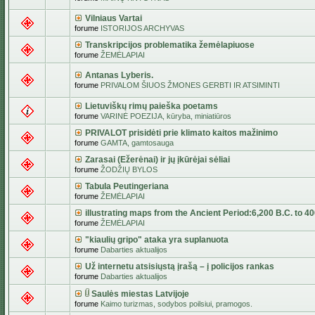
Vilniaus Vartai
forume
ISTORIJOS ARCHYVAS
Transkripcijos problematika žemėlapiuose
forume
ŽEMĖLAPIAI
Antanas Lyberis.
forume
PRIVALOM ŠIUOS ŽMONES GERBTI IR ATSIMINTI
Lietuviškų rimų paieška poetams
forume
VARINĖ POEZIJA, kūryba, miniatiūros
PRIVALOT prisidėti prie klimato kaitos mažinimo
forume
GAMTA, gamtosauga
Zarasai (Ežerėnai) ir jų įkūrėjai sėliai
forume
ŽODŽIŲ BYLOS
Tabula Peutingeriana
forume
ŽEMĖLAPIAI
illustrating maps from the Ancient Period:6,200 B.C. to 4
forume
ŽEMĖLAPIAI
"kiaulių gripo" ataka yra suplanuota
forume
Dabarties aktualijos
Už internetu atsisiųstą įrašą – į policijos rankas
forume
Dabarties aktualijos
Saulės miestas Latvijoje
forume
Kaimo turizmas, sodybos poilsiui, pramogos.