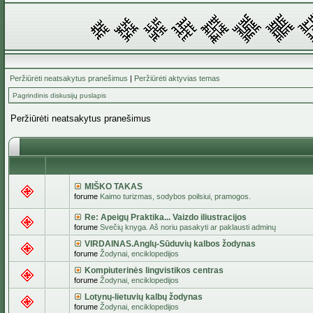
Peržiūrėti neatsakytus pranešimus
|
Peržiūrėti aktyvias temas
Pagrindinis diskusijų puslapis
Peržiūrėti neatsakytus pranešimus
MIŠKO TAKAS
forume
Kaimo turizmas, sodybos poilsiui, pramogos.
Re: Apeigų Praktika... Vaizdo iliustracijos
forume
Svečių knyga. Aš noriu pasakyti ar paklausti adminų
VIRDAINAS.Anglų-Sūduvių kalbos žodynas
forume
Žodynai, enciklopedijos
Kompiuterinės lingvistikos centras
forume
Žodynai, enciklopedijos
Lotynų-lietuvių kalbų žodynas
forume
Žodynai, enciklopedijos