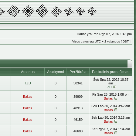
Dabar yra Pen Rgp 07, 2026 1:43 pm
Visos datos yra UTC + 2 valandos [
DST
]
Autorius
Atsakymai
Peržiūrėta
Paskutinis pranešimas
Šeš Spa 22, 2022 10:37
TZU
0
50341
am
TZU
Pir Sau 26, 2015 1:08 pm
Baltas
0
39909
Baltas
Sek Lap 30, 2014 3:42 am
Baltas
0
48913
Baltas
Sek Lap 30, 2014 3:13 am
Baltas
0
46159
Baltas
Ket Rgp 07, 2014 1:34 am
Baltas
0
46600
Baltas