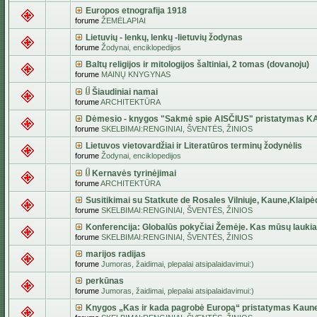
Europos etnografija 1918
forume
ŽEMĖLAPIAI
Lietuvių - lenkų, lenkų -lietuvių žodynas
forume
Žodynai, enciklopedijos
Baltų religijos ir mitologijos šaltiniai, 2 tomas (dovanoju)
forume
MAINŲ KNYGYNAS
Šiaudiniai namai
forume
ARCHITEKTŪRA
Dėmesio - knygos "Sakmė spie AISČIUS" pristatymas 
forume
SKELBIMAI:RENGINIAI, ŠVENTĖS, ŽINIOS
Lietuvos vietovardžiai ir Literatūros terminų žodynėlis
forume
Žodynai, enciklopedijos
Kernavės tyrinėjimai
forume
ARCHITEKTŪRA
Susitikimai su Statkute de Rosales Vilniuje, Kaune,Klaipė
forume
SKELBIMAI:RENGINIAI, ŠVENTĖS, ŽINIOS
Konferencija: Globalūs pokyčiai Žemėje. Kas mūsų lauki
forume
SKELBIMAI:RENGINIAI, ŠVENTĖS, ŽINIOS
marijos radijas
forume
Jumoras, žaidimai, plepalai atsipalaidavimui:)
perkūnas
forume
Jumoras, žaidimai, plepalai atsipalaidavimui:)
Knygos „Kas ir kada pagrobė Europą“ pristatymas Kaun