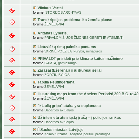
Vilniaus Vartai
forume
ISTORIJOS ARCHYVAS
Transkripcijos problematika žemėlapiuose
forume
ŽEMĖLAPIAI
Antanas Lyberis.
forume
PRIVALOM ŠIUOS ŽMONES GERBTI IR ATSIMINTI
Lietuviškų rimų paieška poetams
forume
VARINĖ POEZIJA, kūryba, miniatiūros
PRIVALOT prisidėti prie klimato kaitos mažinimo
forume
GAMTA, gamtosauga
Zarasai (Ežerėnai) ir jų įkūrėjai sėliai
forume
ŽODŽIŲ BYLOS
Tabula Peutingeriana
forume
ŽEMĖLAPIAI
illustrating maps from the Ancient Period:6,200 B.C. to 4
forume
ŽEMĖLAPIAI
"kiaulių gripo" ataka yra suplanuota
forume
Dabarties aktualijos
Už internetu atsisiųstą įrašą – į policijos rankas
forume
Dabarties aktualijos
Saulės miestas Latvijoje
forume
Kaimo turizmas, sodybos poilsiui, pramogos.