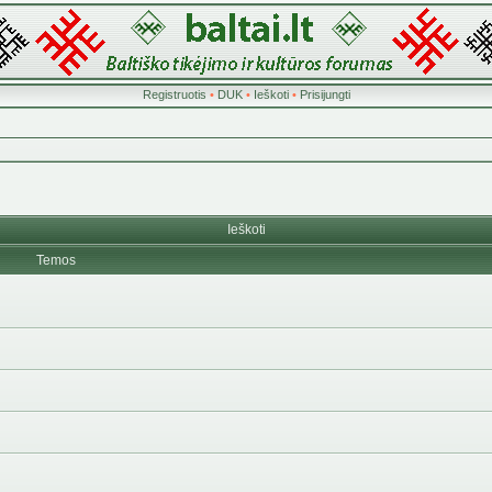
Registruotis
•
DUK
•
Ieškoti
•
Prisijungti
Ieškoti
Temos