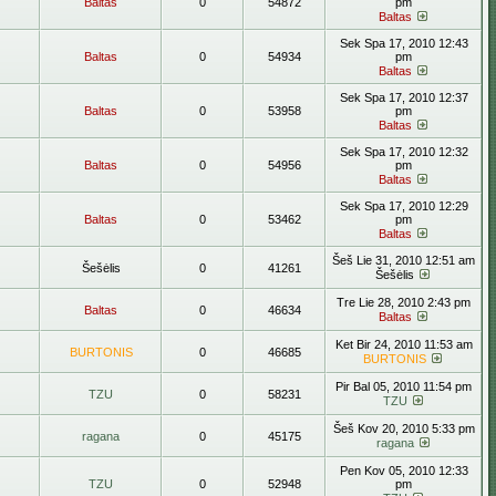
Baltas
0
54872
pm
Baltas
Sek Spa 17, 2010 12:43
Baltas
0
54934
pm
Baltas
Sek Spa 17, 2010 12:37
Baltas
0
53958
pm
Baltas
Sek Spa 17, 2010 12:32
Baltas
0
54956
pm
Baltas
Sek Spa 17, 2010 12:29
Baltas
0
53462
pm
Baltas
Šeš Lie 31, 2010 12:51 am
Šešėlis
0
41261
Šešėlis
Tre Lie 28, 2010 2:43 pm
Baltas
0
46634
Baltas
Ket Bir 24, 2010 11:53 am
BURTONIS
0
46685
BURTONIS
Pir Bal 05, 2010 11:54 pm
TZU
0
58231
TZU
Šeš Kov 20, 2010 5:33 pm
ragana
0
45175
ragana
Pen Kov 05, 2010 12:33
TZU
0
52948
pm