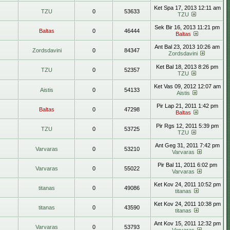
Ket Spa 17, 2013 12:11 am
TZU
0
53633
TZU
Sek Bir 16, 2013 11:21 pm
Baltas
0
46444
Baltas
Ant Bal 23, 2013 10:26 am
Zordsdavini
0
84347
Zordsdavini
Ket Bal 18, 2013 8:26 pm
TZU
0
52357
TZU
Ket Vas 09, 2012 12:07 am
Aistis
0
54133
Aistis
Pir Lap 21, 2011 1:42 pm
Baltas
0
47298
Baltas
Pir Rgs 12, 2011 5:39 pm
TZU
0
53725
TZU
Ant Geg 31, 2011 7:42 pm
Varvaras
0
53210
Varvaras
Pir Bal 11, 2011 6:02 pm
Varvaras
0
55022
Varvaras
Ket Kov 24, 2011 10:52 pm
titanas
0
49086
titanas
Ket Kov 24, 2011 10:38 pm
titanas
0
43590
titanas
Ant Kov 15, 2011 12:32 pm
Varvaras
0
53793