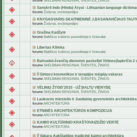
forume
SKELBIMAI:RENGINIAI, ŠVENTĖS, ŽINIOS
Sanskrit Indo (Hindu) Aryal - Lithuanian language dictiona
forume
Žodynai, enciklopedijos
KNYGADVARIS-SKAITMENINĖ J.BASANAVIČIAUS TAUT
forume
Žodynai, enciklopedijos
Gražina Kadžytė
forume
Baltiškos kultūros puoselėtojai ir šviesuliai
Libertas Klimka
forume
Baltiškos kultūros puoselėtojai ir šviesuliai
Balsuokit.švenčių dienomis paskelbti Vėlines(lapkričio 2 d
forume
SKELBIMAI:RENGINIAI, ŠVENTĖS, ŽINIOS
Gintaro kosmetikos ir terapijos mėgėjų vakaras
forume
SKELBIMAI:RENGINIAI, ŠVENTĖS, ŽINIOS
VĖLINIŲ ŽYGIS'2010 - UŽ BALTŲ VIENYBĘ
forume
SKELBIMAI:RENGINIAI, ŠVENTĖS, ŽINIOS
Laukuvos miestelio ir Juodainių gyvenvietės architektūra
forume
ARCHITEKTŪRA
ETNINĖS ARCHITEKTŪROS KOMPOZICIJA
forume
ARCHITEKTŪRA
KAIMO KULTŪRINIO KRAŠTOVAIZDŽIO VERTĖ
forume
ARCHITEKTŪRA
Vakarų Aukštaitijos tradicinė kaimo architektūra