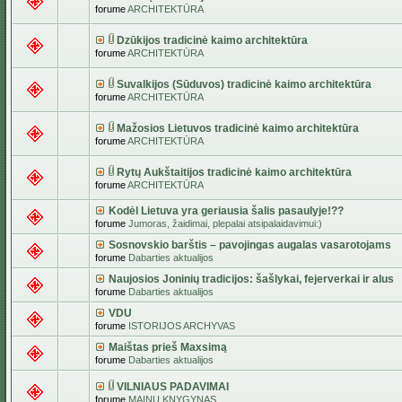
forume
ARCHITEKTŪRA
Dzūkijos tradicinė kaimo architektūra
forume
ARCHITEKTŪRA
Suvalkijos (Sūduvos) tradicinė kaimo architektūra
forume
ARCHITEKTŪRA
Mažosios Lietuvos tradicinė kaimo architektūra
forume
ARCHITEKTŪRA
Rytų Aukštaitijos tradicinė kaimo architektūra
forume
ARCHITEKTŪRA
Kodėl Lietuva yra geriausia šalis pasaulyje!??
forume
Jumoras, žaidimai, plepalai atsipalaidavimui:)
Sosnovskio barštis – pavojingas augalas vasarotojams
forume
Dabarties aktualijos
Naujosios Joninių tradicijos: šašlykai, fejerverkai ir alus
forume
Dabarties aktualijos
VDU
forume
ISTORIJOS ARCHYVAS
Maištas prieš Maxsimą
forume
Dabarties aktualijos
VILNIAUS PADAVIMAI
forume
MAINŲ KNYGYNAS