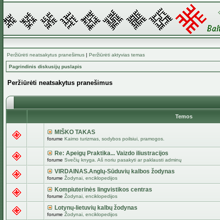
Peržiūrėti neatsakytus pranešimus
|
Peržiūrėti aktyvias temas
Pagrindinis diskusijų puslapis
Peržiūrėti neatsakytus pranešimus
Temos
MIŠKO TAKAS
forume
Kaimo turizmas, sodybos poilsiui, pramogos.
Re: Apeigų Praktika... Vaizdo iliustracijos
forume
Svečių knyga. Aš noriu pasakyti ar paklausti adminų
VIRDAINAS.Anglų-Sūduvių kalbos žodynas
forume
Žodynai, enciklopedijos
Kompiuterinės lingvistikos centras
forume
Žodynai, enciklopedijos
Lotynų-lietuvių kalbų žodynas
forume
Žodynai, enciklopedijos