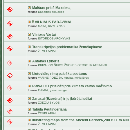
Maištas prieš Maxsimą
forume
Dabarties aktualijos
VILNIAUS PADAVIMAI
forume
MAINŲ KNYGYNAS
Vilniaus Vartai
forume
ISTORIJOS ARCHYVAS
Transkripcijos problematika žemėlapiuose
forume
ŽEMĖLAPIAI
Antanas Lyberis.
forume
PRIVALOM ŠIUOS ŽMONES GERBTI IR ATSIMINTI
Lietuviškų rimų paieška poetams
forume
VARINĖ POEZIJA, kūryba, miniatiūros
PRIVALOT prisidėti prie klimato kaitos mažinimo
forume
GAMTA, gamtosauga
Zarasai (Ežerėnai) ir jų įkūrėjai sėliai
forume
ŽODŽIŲ BYLOS
Tabula Peutingeriana
forume
ŽEMĖLAPIAI
illustrating maps from the Ancient Period:6,200 B.C. to 400
forume
ŽEMĖLAPIAI