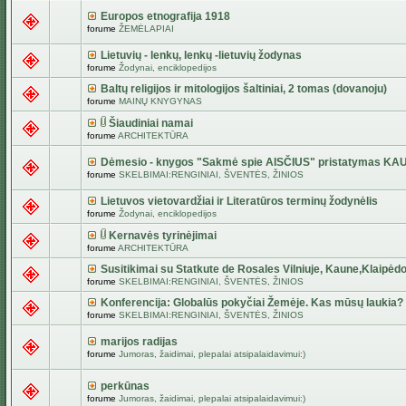
Europos etnografija 1918
forume
ŽEMĖLAPIAI
Lietuvių - lenkų, lenkų -lietuvių žodynas
forume
Žodynai, enciklopedijos
Baltų religijos ir mitologijos šaltiniai, 2 tomas (dovanoju)
forume
MAINŲ KNYGYNAS
Šiaudiniai namai
forume
ARCHITEKTŪRA
Dėmesio - knygos "Sakmė spie AISČIUS" pristatymas KA
forume
SKELBIMAI:RENGINIAI, ŠVENTĖS, ŽINIOS
Lietuvos vietovardžiai ir Literatūros terminų žodynėlis
forume
Žodynai, enciklopedijos
Kernavės tyrinėjimai
forume
ARCHITEKTŪRA
Susitikimai su Statkute de Rosales Vilniuje, Kaune,Klaipėdo
forume
SKELBIMAI:RENGINIAI, ŠVENTĖS, ŽINIOS
Konferencija: Globalūs pokyčiai Žemėje. Kas mūsų laukia?
forume
SKELBIMAI:RENGINIAI, ŠVENTĖS, ŽINIOS
marijos radijas
forume
Jumoras, žaidimai, plepalai atsipalaidavimui:)
perkūnas
forume
Jumoras, žaidimai, plepalai atsipalaidavimui:)