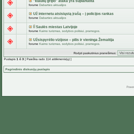
"kiaulių gripo" ataka yra suplanuota
forume
Dabarties aktualijos
Už internetu atsisiųstą įrašą – į policijos rankas
forume
Dabarties aktualijos
Saulės miestas Latvijoje
forume
Kaimo turizmas, sodybos poilsiui, pramogos.
Užsispyrėlio vizijose – pilis ir vieninga Žemaitija
forume
Kaimo turizmas, sodybos poilsiui, pramogos.
Rodyti paskutinius pranešimus:
Puslapis
1
iš
3
[ Paieška rado 114 atitikmenis(ų) ]
Pagrindinis diskusijų puslapis
Powe