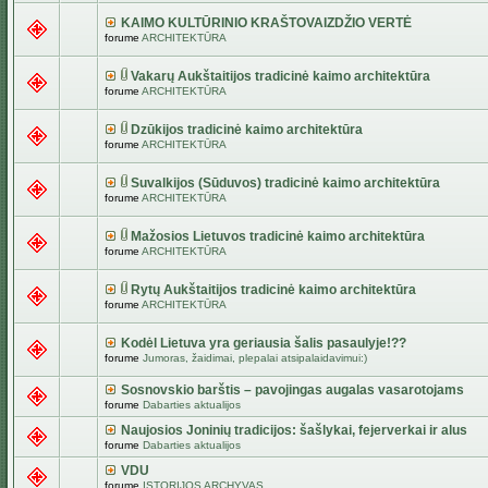
KAIMO KULTŪRINIO KRAŠTOVAIZDŽIO VERTĖ
forume
ARCHITEKTŪRA
Vakarų Aukštaitijos tradicinė kaimo architektūra
forume
ARCHITEKTŪRA
Dzūkijos tradicinė kaimo architektūra
forume
ARCHITEKTŪRA
Suvalkijos (Sūduvos) tradicinė kaimo architektūra
forume
ARCHITEKTŪRA
Mažosios Lietuvos tradicinė kaimo architektūra
forume
ARCHITEKTŪRA
Rytų Aukštaitijos tradicinė kaimo architektūra
forume
ARCHITEKTŪRA
Kodėl Lietuva yra geriausia šalis pasaulyje!??
forume
Jumoras, žaidimai, plepalai atsipalaidavimui:)
Sosnovskio barštis – pavojingas augalas vasarotojams
forume
Dabarties aktualijos
Naujosios Joninių tradicijos: šašlykai, fejerverkai ir alus
forume
Dabarties aktualijos
VDU
forume
ISTORIJOS ARCHYVAS