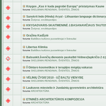
Knygos „Kas ir kada pagrobė Europą“ pristatymas Kaune
forume
SKELBIMAI:RENGINIAI, ŠVENTĖS, ŽINIOS
Sanskrit Indo (Hindu) Aryal - Lithuanian language dictionary
forume
Žodynai, enciklopedijos
KNYGADVARIS-SKAITMENINĖ J.BASANAVIČIAUS TAUTO
forume
Žodynai, enciklopedijos
Gražina Kadžytė
forume
Baltiškos kultūros puoselėtojai ir šviesuliai
Libertas Klimka
forume
Baltiškos kultūros puoselėtojai ir šviesuliai
Balsuokit.švenčių dienomis paskelbti Vėlines(lapkričio 2 d.)
forume
SKELBIMAI:RENGINIAI, ŠVENTĖS, ŽINIOS
Gintaro kosmetikos ir terapijos mėgėjų vakaras
forume
SKELBIMAI:RENGINIAI, ŠVENTĖS, ŽINIOS
VĖLINIŲ ŽYGIS'2010 - UŽ BALTŲ VIENYBĘ
forume
SKELBIMAI:RENGINIAI, ŠVENTĖS, ŽINIOS
Laukuvos miestelio ir Juodainių gyvenvietės architektūra
forume
ARCHITEKTŪRA
ETNINĖS ARCHITEKTŪROS KOMPOZICIJA
forume
ARCHITEKTŪRA