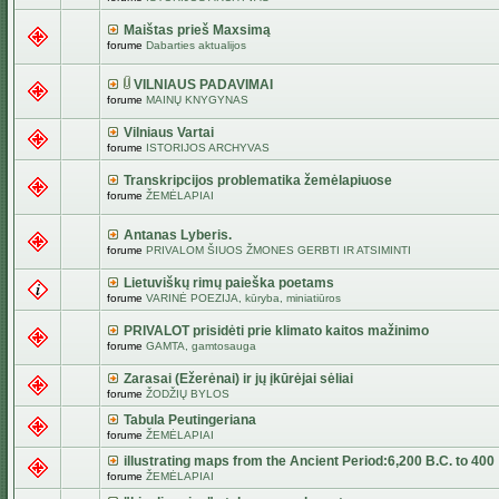
Maištas prieš Maxsimą
forume
Dabarties aktualijos
VILNIAUS PADAVIMAI
forume
MAINŲ KNYGYNAS
Vilniaus Vartai
forume
ISTORIJOS ARCHYVAS
Transkripcijos problematika žemėlapiuose
forume
ŽEMĖLAPIAI
Antanas Lyberis.
forume
PRIVALOM ŠIUOS ŽMONES GERBTI IR ATSIMINTI
Lietuviškų rimų paieška poetams
forume
VARINĖ POEZIJA, kūryba, miniatiūros
PRIVALOT prisidėti prie klimato kaitos mažinimo
forume
GAMTA, gamtosauga
Zarasai (Ežerėnai) ir jų įkūrėjai sėliai
forume
ŽODŽIŲ BYLOS
Tabula Peutingeriana
forume
ŽEMĖLAPIAI
illustrating maps from the Ancient Period:6,200 B.C. to 400
forume
ŽEMĖLAPIAI