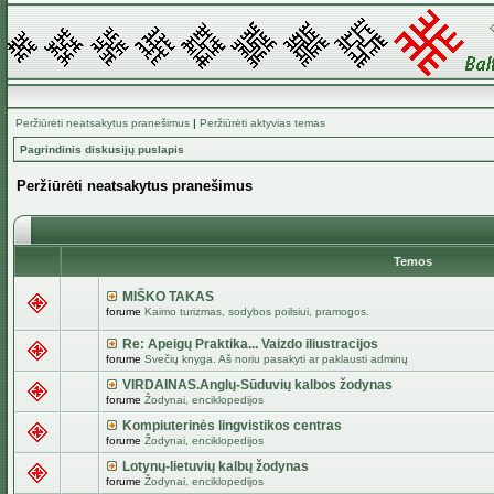
Peržiūrėti neatsakytus pranešimus
|
Peržiūrėti aktyvias temas
Pagrindinis diskusijų puslapis
Peržiūrėti neatsakytus pranešimus
Temos
MIŠKO TAKAS
forume
Kaimo turizmas, sodybos poilsiui, pramogos.
Re: Apeigų Praktika... Vaizdo iliustracijos
forume
Svečių knyga. Aš noriu pasakyti ar paklausti adminų
VIRDAINAS.Anglų-Sūduvių kalbos žodynas
forume
Žodynai, enciklopedijos
Kompiuterinės lingvistikos centras
forume
Žodynai, enciklopedijos
Lotynų-lietuvių kalbų žodynas
forume
Žodynai, enciklopedijos