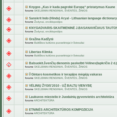
Knygos „Kas ir kada pagrobė Europą“ pristatymas Kaune
forume
SKELBIMAI:RENGINIAI, ŠVENTĖS, ŽINIOS
Sanskrit Indo (Hindu) Aryal - Lithuanian language dictionary
forume
Žodynai, enciklopedijos
KNYGADVARIS-SKAITMENINĖ J.BASANAVIČIAUS TAUTO
forume
Žodynai, enciklopedijos
Gražina Kadžytė
forume
Baltiškos kultūros puoselėtojai ir šviesuliai
Libertas Klimka
forume
Baltiškos kultūros puoselėtojai ir šviesuliai
Balsuokit.švenčių dienomis paskelbti Vėlines(lapkričio 2 d.)
forume
SKELBIMAI:RENGINIAI, ŠVENTĖS, ŽINIOS
Gintaro kosmetikos ir terapijos mėgėjų vakaras
forume
SKELBIMAI:RENGINIAI, ŠVENTĖS, ŽINIOS
VĖLINIŲ ŽYGIS'2010 - UŽ BALTŲ VIENYBĘ
forume
SKELBIMAI:RENGINIAI, ŠVENTĖS, ŽINIOS
Laukuvos miestelio ir Juodainių gyvenvietės architektūra
forume
ARCHITEKTŪRA
ETNINĖS ARCHITEKTŪROS KOMPOZICIJA
forume
ARCHITEKTŪRA