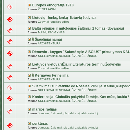
Europos etnografija 1918
forume
ŽEMĖLAPIAI
Lietuvių - lenkų, lenkų -lietuvių žodynas
forume
Žodynai, enciklopedijos
Baltų religijos ir mitologijos šaltiniai, 2 tomas (dovanoju)
forume
MAINŲ KNYGYNAS
Šiaudiniai namai
forume
ARCHITEKTŪRA
Dėmesio - knygos "Sakmė spie AISČIUS" pristatymas KA
forume
SKELBIMAI:RENGINIAI, ŠVENTĖS, ŽINIOS
Lietuvos vietovardžiai ir Literatūros terminų žodynėlis
forume
Žodynai, enciklopedijos
Kernavės tyrinėjimai
forume
ARCHITEKTŪRA
Susitikimai su Statkute de Rosales Vilniuje, Kaune,Klaipėdo
forume
SKELBIMAI:RENGINIAI, ŠVENTĖS, ŽINIOS
Konferencija: Globalūs pokyčiai Žemėje. Kas mūsų laukia?
forume
SKELBIMAI:RENGINIAI, ŠVENTĖS, ŽINIOS
marijos radijas
forume
Jumoras, žaidimai, plepalai atsipalaidavimui:)
perkūnas
forume
Jumoras, žaidimai, plepalai atsipalaidavimui:)