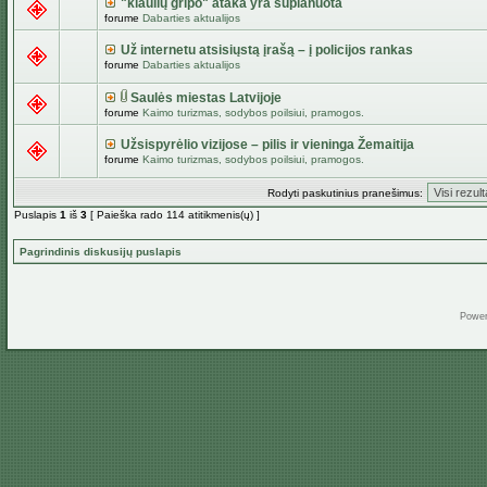
"kiaulių gripo" ataka yra suplanuota
forume
Dabarties aktualijos
Už internetu atsisiųstą įrašą – į policijos rankas
forume
Dabarties aktualijos
Saulės miestas Latvijoje
forume
Kaimo turizmas, sodybos poilsiui, pramogos.
Užsispyrėlio vizijose – pilis ir vieninga Žemaitija
forume
Kaimo turizmas, sodybos poilsiui, pramogos.
Rodyti paskutinius pranešimus:
Puslapis
1
iš
3
[ Paieška rado 114 atitikmenis(ų) ]
Pagrindinis diskusijų puslapis
Powe