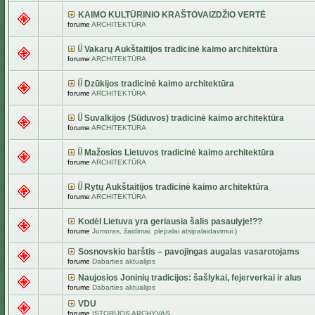
KAIMO KULTŪRINIO KRAŠTOVAIZDŽIO VERTĖ
forume
ARCHITEKTŪRA
Vakarų Aukštaitijos tradicinė kaimo architektūra
forume
ARCHITEKTŪRA
Dzūkijos tradicinė kaimo architektūra
forume
ARCHITEKTŪRA
Suvalkijos (Sūduvos) tradicinė kaimo architektūra
forume
ARCHITEKTŪRA
Mažosios Lietuvos tradicinė kaimo architektūra
forume
ARCHITEKTŪRA
Rytų Aukštaitijos tradicinė kaimo architektūra
forume
ARCHITEKTŪRA
Kodėl Lietuva yra geriausia šalis pasaulyje!??
forume
Jumoras, žaidimai, plepalai atsipalaidavimui:)
Sosnovskio barštis – pavojingas augalas vasarotojams
forume
Dabarties aktualijos
Naujosios Joninių tradicijos: šašlykai, fejerverkai ir alus
forume
Dabarties aktualijos
VDU
forume
ISTORIJOS ARCHYVAS