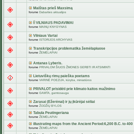
Maištas prieš Maxsimą
forume
Dabarties aktualijos
VILNIAUS PADAVIMAI
forume
MAINŲ KNYGYNAS
Vilniaus Vartai
forume
ISTORIJOS ARCHYVAS
Transkripcijos problematika žemėlapiuose
forume
ŽEMĖLAPIAI
Antanas Lyberis.
forume
PRIVALOM ŠIUOS ŽMONES GERBTI IR ATSIMINTI
Lietuviškų rimų paieška poetams
forume
VARINĖ POEZIJA, kūryba, miniatiūros
PRIVALOT prisidėti prie klimato kaitos mažinimo
forume
GAMTA, gamtosauga
Zarasai (Ežerėnai) ir jų įkūrėjai sėliai
forume
ŽODŽIŲ BYLOS
Tabula Peutingeriana
forume
ŽEMĖLAPIAI
illustrating maps from the Ancient Period:6,200 B.C. to 400
forume
ŽEMĖLAPIAI