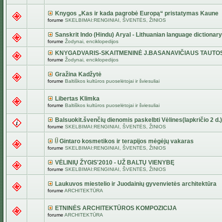
Knygos „Kas ir kada pagrobė Europą“ pristatymas Kaune
forume
SKELBIMAI:RENGINIAI, ŠVENTĖS, ŽINIOS
Sanskrit Indo (Hindu) Aryal - Lithuanian language dictionary
forume
Žodynai, enciklopedijos
KNYGADVARIS-SKAITMENINĖ J.BASANAVIČIAUS TAUTO
forume
Žodynai, enciklopedijos
Gražina Kadžytė
forume
Baltiškos kultūros puoselėtojai ir šviesuliai
Libertas Klimka
forume
Baltiškos kultūros puoselėtojai ir šviesuliai
Balsuokit.švenčių dienomis paskelbti Vėlines(lapkričio 2 d.)
forume
SKELBIMAI:RENGINIAI, ŠVENTĖS, ŽINIOS
Gintaro kosmetikos ir terapijos mėgėjų vakaras
forume
SKELBIMAI:RENGINIAI, ŠVENTĖS, ŽINIOS
VĖLINIŲ ŽYGIS'2010 - UŽ BALTŲ VIENYBĘ
forume
SKELBIMAI:RENGINIAI, ŠVENTĖS, ŽINIOS
Laukuvos miestelio ir Juodainių gyvenvietės architektūra
forume
ARCHITEKTŪRA
ETNINĖS ARCHITEKTŪROS KOMPOZICIJA
forume
ARCHITEKTŪRA