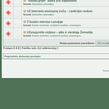
"kiaulių gripo" ataka yra suplanuota
forume
Dabarties aktualijos
Už internetu atsisiųstą įrašą – į policijos rankas
forume
Dabarties aktualijos
Saulės miestas Latvijoje
forume
Kaimo turizmas, sodybos poilsiui, pramogos.
Užsispyrėlio vizijose – pilis ir vieninga Žemaitija
forume
Kaimo turizmas, sodybos poilsiui, pramogos.
Rodyti paskutinius pranešimus:
Puslapis
1
iš
3
[ Paieška rado 114 atitikmenis(ų) ]
Pagrindinis diskusijų puslapis
Powe