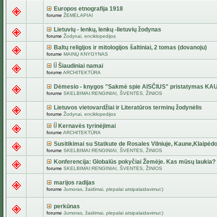
Europos etnografija 1918
forume
ŽEMĖLAPIAI
Lietuvių - lenkų, lenkų -lietuvių žodynas
forume
Žodynai, enciklopedijos
Baltų religijos ir mitologijos šaltiniai, 2 tomas (dovanoju)
forume
MAINŲ KNYGYNAS
Šiaudiniai namai
forume
ARCHITEKTŪRA
Dėmesio - knygos "Sakmė spie AISČIUS" pristatymas KA
forume
SKELBIMAI:RENGINIAI, ŠVENTĖS, ŽINIOS
Lietuvos vietovardžiai ir Literatūros terminų žodynėlis
forume
Žodynai, enciklopedijos
Kernavės tyrinėjimai
forume
ARCHITEKTŪRA
Susitikimai su Statkute de Rosales Vilniuje, Kaune,Klaipėdo
forume
SKELBIMAI:RENGINIAI, ŠVENTĖS, ŽINIOS
Konferencija: Globalūs pokyčiai Žemėje. Kas mūsų laukia?
forume
SKELBIMAI:RENGINIAI, ŠVENTĖS, ŽINIOS
marijos radijas
forume
Jumoras, žaidimai, plepalai atsipalaidavimui:)
perkūnas
forume
Jumoras, žaidimai, plepalai atsipalaidavimui:)