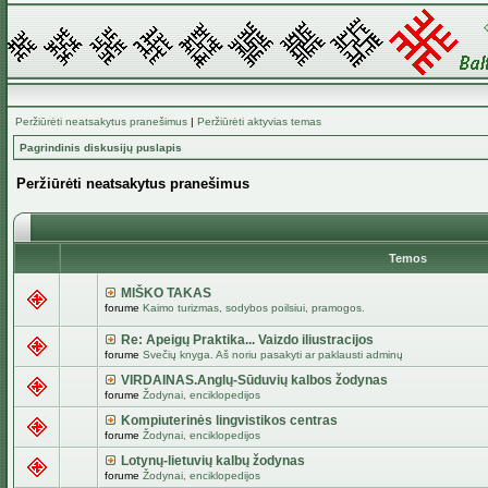
Peržiūrėti neatsakytus pranešimus
|
Peržiūrėti aktyvias temas
Pagrindinis diskusijų puslapis
Peržiūrėti neatsakytus pranešimus
Temos
MIŠKO TAKAS
forume
Kaimo turizmas, sodybos poilsiui, pramogos.
Re: Apeigų Praktika... Vaizdo iliustracijos
forume
Svečių knyga. Aš noriu pasakyti ar paklausti adminų
VIRDAINAS.Anglų-Sūduvių kalbos žodynas
forume
Žodynai, enciklopedijos
Kompiuterinės lingvistikos centras
forume
Žodynai, enciklopedijos
Lotynų-lietuvių kalbų žodynas
forume
Žodynai, enciklopedijos