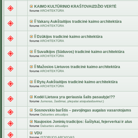
KAIMO KULTŪRINIO KRAŠTOVAIZDŽIO VERTĖ
forume
ARCHITEKTŪRA
Vakarų Aukštaitijos tradicinė kaimo architektūra
forume
ARCHITEKTŪRA
Dzūkijos tradicinė kaimo architektūra
forume
ARCHITEKTŪRA
Suvalkijos (Sūduvos) tradicinė kaimo architektūra
forume
ARCHITEKTŪRA
Mažosios Lietuvos tradicinė kaimo architektūra
forume
ARCHITEKTŪRA
Rytų Aukštaitijos tradicinė kaimo architektūra
forume
ARCHITEKTŪRA
Kodėl Lietuva yra geriausia šalis pasaulyje!??
forume
Jumoras, žaidimai, plepalai atsipalaidavimui:)
Sosnovskio barštis – pavojingas augalas vasarotojams
forume
Dabarties aktualijos
Naujosios Joninių tradicijos: šašlykai, fejerverkai ir alus
forume
Dabarties aktualijos
VDU
forume
ISTORIJOS ARCHYVAS