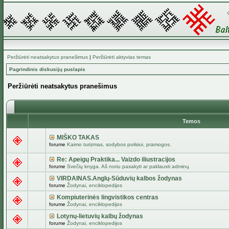
Peržiūrėti neatsakytus pranešimus
|
Peržiūrėti aktyvias temas
Pagrindinis diskusijų puslapis
Peržiūrėti neatsakytus pranešimus
Temos
MIŠKO TAKAS
forume
Kaimo turizmas, sodybos poilsiui, pramogos.
Re: Apeigų Praktika... Vaizdo iliustracijos
forume
Svečių knyga. Aš noriu pasakyti ar paklausti adminų
VIRDAINAS.Anglų-Sūduvių kalbos žodynas
forume
Žodynai, enciklopedijos
Kompiuterinės lingvistikos centras
forume
Žodynai, enciklopedijos
Lotynų-lietuvių kalbų žodynas
forume
Žodynai, enciklopedijos