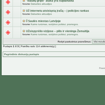
"kiaulių gripo" ataka yra suplanuota
forume
Dabarties aktualijos
Už internetu atsisiųstą įrašą – į policijos rankas
forume
Dabarties aktualijos
Saulės miestas Latvijoje
forume
Kaimo turizmas, sodybos poilsiui, pramogos.
Užsispyrėlio vizijose – pilis ir vieninga Žemaitija
forume
Kaimo turizmas, sodybos poilsiui, pramogos.
Rodyti paskutinius pranešimus:
Puslapis
1
iš
3
[ Paieška rado 114 atitikmenis(ų) ]
Pagrindinis diskusijų puslapis
Powe