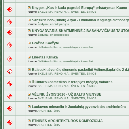
Knygos „Kas ir kada pagrobė Europą“ pristatymas Kaune
forume
SKELBIMAI:RENGINIAI, ŠVENTĖS, ŽINIOS
Sanskrit Indo (Hindu) Aryal - Lithuanian language dictionary
forume
Žodynai, enciklopedijos
KNYGADVARIS-SKAITMENINĖ J.BASANAVIČIAUS TAUTO
forume
Žodynai, enciklopedijos
Gražina Kadžytė
forume
Baltiškos kultūros puoselėtojai ir šviesuliai
Libertas Klimka
forume
Baltiškos kultūros puoselėtojai ir šviesuliai
Balsuokit.švenčių dienomis paskelbti Vėlines(lapkričio 2 d.)
forume
SKELBIMAI:RENGINIAI, ŠVENTĖS, ŽINIOS
Gintaro kosmetikos ir terapijos mėgėjų vakaras
forume
SKELBIMAI:RENGINIAI, ŠVENTĖS, ŽINIOS
VĖLINIŲ ŽYGIS'2010 - UŽ BALTŲ VIENYBĘ
forume
SKELBIMAI:RENGINIAI, ŠVENTĖS, ŽINIOS
Laukuvos miestelio ir Juodainių gyvenvietės architektūra
forume
ARCHITEKTŪRA
ETNINĖS ARCHITEKTŪROS KOMPOZICIJA
forume
ARCHITEKTŪRA