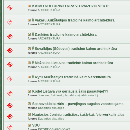
KAIMO KULTŪRINIO KRAŠTOVAIZDŽIO VERTĖ
forume
ARCHITEKTŪRA
Vakarų Aukštaitijos tradicinė kaimo architektūra
forume
ARCHITEKTŪRA
Dzūkijos tradicinė kaimo architektūra
forume
ARCHITEKTŪRA
Suvalkijos (Sūduvos) tradicinė kaimo architektūra
forume
ARCHITEKTŪRA
Mažosios Lietuvos tradicinė kaimo architektūra
forume
ARCHITEKTŪRA
Rytų Aukštaitijos tradicinė kaimo architektūra
forume
ARCHITEKTŪRA
Kodėl Lietuva yra geriausia šalis pasaulyje!??
forume
Jumoras, žaidimai, plepalai atsipalaidavimui:)
Sosnovskio barštis – pavojingas augalas vasarotojams
forume
Dabarties aktualijos
Naujosios Joninių tradicijos: šašlykai, fejerverkai ir alus
forume
Dabarties aktualijos
VDU
forume
ISTORIJOS ARCHYVAS