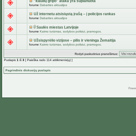
"kiaulių gripo" ataka yra suplanuota
forume
Dabarties aktualijos
Už internetu atsisiųstą įrašą – į policijos rankas
forume
Dabarties aktualijos
Saulės miestas Latvijoje
forume
Kaimo turizmas, sodybos poilsiui, pramogos.
Užsispyrėlio vizijose – pilis ir vieninga Žemaitija
forume
Kaimo turizmas, sodybos poilsiui, pramogos.
Rodyti paskutinius pranešimus:
Puslapis
1
iš
3
[ Paieška rado 114 atitikmenis(ų) ]
Pagrindinis diskusijų puslapis
Powe