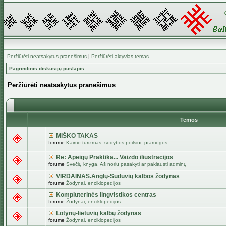
Peržiūrėti neatsakytus pranešimus
|
Peržiūrėti aktyvias temas
Pagrindinis diskusijų puslapis
Peržiūrėti neatsakytus pranešimus
Temos
MIŠKO TAKAS
forume
Kaimo turizmas, sodybos poilsiui, pramogos.
Re: Apeigų Praktika... Vaizdo iliustracijos
forume
Svečių knyga. Aš noriu pasakyti ar paklausti adminų
VIRDAINAS.Anglų-Sūduvių kalbos žodynas
forume
Žodynai, enciklopedijos
Kompiuterinės lingvistikos centras
forume
Žodynai, enciklopedijos
Lotynų-lietuvių kalbų žodynas
forume
Žodynai, enciklopedijos