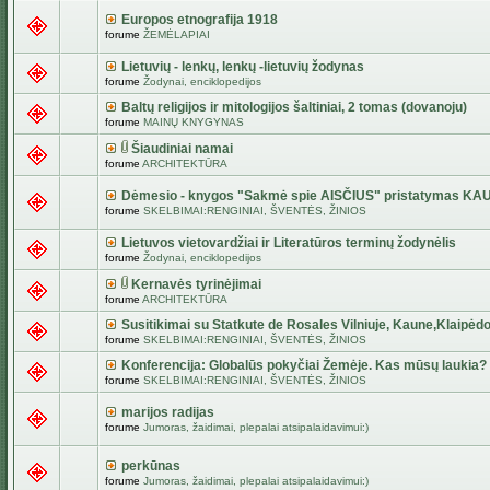
Europos etnografija 1918
forume
ŽEMĖLAPIAI
Lietuvių - lenkų, lenkų -lietuvių žodynas
forume
Žodynai, enciklopedijos
Baltų religijos ir mitologijos šaltiniai, 2 tomas (dovanoju)
forume
MAINŲ KNYGYNAS
Šiaudiniai namai
forume
ARCHITEKTŪRA
Dėmesio - knygos "Sakmė spie AISČIUS" pristatymas KA
forume
SKELBIMAI:RENGINIAI, ŠVENTĖS, ŽINIOS
Lietuvos vietovardžiai ir Literatūros terminų žodynėlis
forume
Žodynai, enciklopedijos
Kernavės tyrinėjimai
forume
ARCHITEKTŪRA
Susitikimai su Statkute de Rosales Vilniuje, Kaune,Klaipėdo
forume
SKELBIMAI:RENGINIAI, ŠVENTĖS, ŽINIOS
Konferencija: Globalūs pokyčiai Žemėje. Kas mūsų laukia?
forume
SKELBIMAI:RENGINIAI, ŠVENTĖS, ŽINIOS
marijos radijas
forume
Jumoras, žaidimai, plepalai atsipalaidavimui:)
perkūnas
forume
Jumoras, žaidimai, plepalai atsipalaidavimui:)