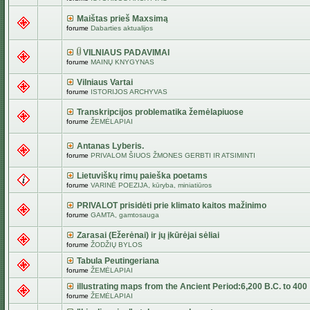
Maištas prieš Maxsimą
forume
Dabarties aktualijos
VILNIAUS PADAVIMAI
forume
MAINŲ KNYGYNAS
Vilniaus Vartai
forume
ISTORIJOS ARCHYVAS
Transkripcijos problematika žemėlapiuose
forume
ŽEMĖLAPIAI
Antanas Lyberis.
forume
PRIVALOM ŠIUOS ŽMONES GERBTI IR ATSIMINTI
Lietuviškų rimų paieška poetams
forume
VARINĖ POEZIJA, kūryba, miniatiūros
PRIVALOT prisidėti prie klimato kaitos mažinimo
forume
GAMTA, gamtosauga
Zarasai (Ežerėnai) ir jų įkūrėjai sėliai
forume
ŽODŽIŲ BYLOS
Tabula Peutingeriana
forume
ŽEMĖLAPIAI
illustrating maps from the Ancient Period:6,200 B.C. to 400
forume
ŽEMĖLAPIAI