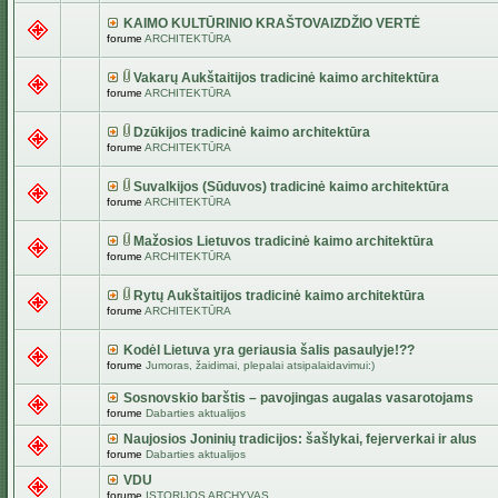
KAIMO KULTŪRINIO KRAŠTOVAIZDŽIO VERTĖ
forume
ARCHITEKTŪRA
Vakarų Aukštaitijos tradicinė kaimo architektūra
forume
ARCHITEKTŪRA
Dzūkijos tradicinė kaimo architektūra
forume
ARCHITEKTŪRA
Suvalkijos (Sūduvos) tradicinė kaimo architektūra
forume
ARCHITEKTŪRA
Mažosios Lietuvos tradicinė kaimo architektūra
forume
ARCHITEKTŪRA
Rytų Aukštaitijos tradicinė kaimo architektūra
forume
ARCHITEKTŪRA
Kodėl Lietuva yra geriausia šalis pasaulyje!??
forume
Jumoras, žaidimai, plepalai atsipalaidavimui:)
Sosnovskio barštis – pavojingas augalas vasarotojams
forume
Dabarties aktualijos
Naujosios Joninių tradicijos: šašlykai, fejerverkai ir alus
forume
Dabarties aktualijos
VDU
forume
ISTORIJOS ARCHYVAS