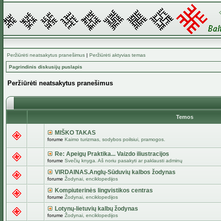
Peržiūrėti neatsakytus pranešimus
|
Peržiūrėti aktyvias temas
Pagrindinis diskusijų puslapis
Peržiūrėti neatsakytus pranešimus
Temos
MIŠKO TAKAS
forume
Kaimo turizmas, sodybos poilsiui, pramogos.
Re: Apeigų Praktika... Vaizdo iliustracijos
forume
Svečių knyga. Aš noriu pasakyti ar paklausti adminų
VIRDAINAS.Anglų-Sūduvių kalbos žodynas
forume
Žodynai, enciklopedijos
Kompiuterinės lingvistikos centras
forume
Žodynai, enciklopedijos
Lotynų-lietuvių kalbų žodynas
forume
Žodynai, enciklopedijos