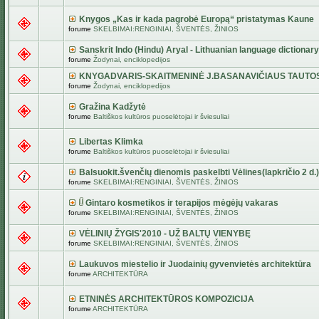
Knygos „Kas ir kada pagrobė Europą“ pristatymas Kaune
forume
SKELBIMAI:RENGINIAI, ŠVENTĖS, ŽINIOS
Sanskrit Indo (Hindu) Aryal - Lithuanian language dictionary
forume
Žodynai, enciklopedijos
KNYGADVARIS-SKAITMENINĖ J.BASANAVIČIAUS TAUTO
forume
Žodynai, enciklopedijos
Gražina Kadžytė
forume
Baltiškos kultūros puoselėtojai ir šviesuliai
Libertas Klimka
forume
Baltiškos kultūros puoselėtojai ir šviesuliai
Balsuokit.švenčių dienomis paskelbti Vėlines(lapkričio 2 d.)
forume
SKELBIMAI:RENGINIAI, ŠVENTĖS, ŽINIOS
Gintaro kosmetikos ir terapijos mėgėjų vakaras
forume
SKELBIMAI:RENGINIAI, ŠVENTĖS, ŽINIOS
VĖLINIŲ ŽYGIS'2010 - UŽ BALTŲ VIENYBĘ
forume
SKELBIMAI:RENGINIAI, ŠVENTĖS, ŽINIOS
Laukuvos miestelio ir Juodainių gyvenvietės architektūra
forume
ARCHITEKTŪRA
ETNINĖS ARCHITEKTŪROS KOMPOZICIJA
forume
ARCHITEKTŪRA