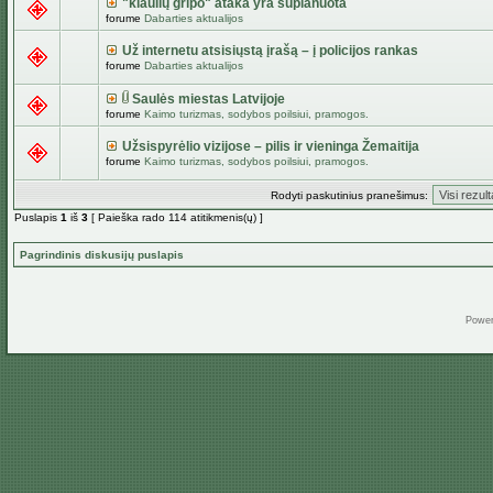
"kiaulių gripo" ataka yra suplanuota
forume
Dabarties aktualijos
Už internetu atsisiųstą įrašą – į policijos rankas
forume
Dabarties aktualijos
Saulės miestas Latvijoje
forume
Kaimo turizmas, sodybos poilsiui, pramogos.
Užsispyrėlio vizijose – pilis ir vieninga Žemaitija
forume
Kaimo turizmas, sodybos poilsiui, pramogos.
Rodyti paskutinius pranešimus:
Puslapis
1
iš
3
[ Paieška rado 114 atitikmenis(ų) ]
Pagrindinis diskusijų puslapis
Powe