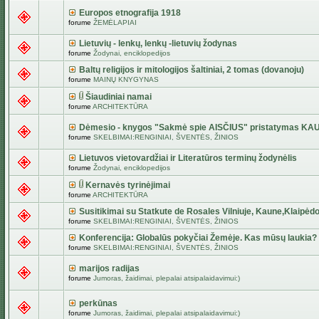
Europos etnografija 1918
forume
ŽEMĖLAPIAI
Lietuvių - lenkų, lenkų -lietuvių žodynas
forume
Žodynai, enciklopedijos
Baltų religijos ir mitologijos šaltiniai, 2 tomas (dovanoju)
forume
MAINŲ KNYGYNAS
Šiaudiniai namai
forume
ARCHITEKTŪRA
Dėmesio - knygos "Sakmė spie AISČIUS" pristatymas KA
forume
SKELBIMAI:RENGINIAI, ŠVENTĖS, ŽINIOS
Lietuvos vietovardžiai ir Literatūros terminų žodynėlis
forume
Žodynai, enciklopedijos
Kernavės tyrinėjimai
forume
ARCHITEKTŪRA
Susitikimai su Statkute de Rosales Vilniuje, Kaune,Klaipėdo
forume
SKELBIMAI:RENGINIAI, ŠVENTĖS, ŽINIOS
Konferencija: Globalūs pokyčiai Žemėje. Kas mūsų laukia?
forume
SKELBIMAI:RENGINIAI, ŠVENTĖS, ŽINIOS
marijos radijas
forume
Jumoras, žaidimai, plepalai atsipalaidavimui:)
perkūnas
forume
Jumoras, žaidimai, plepalai atsipalaidavimui:)