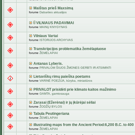
Maištas prieš Maxsimą
forume
Dabarties aktualijos
VILNIAUS PADAVIMAI
forume
MAINŲ KNYGYNAS
Vilniaus Vartai
forume
ISTORIJOS ARCHYVAS
Transkripcijos problematika žemėlapiuose
forume
ŽEMĖLAPIAI
Antanas Lyberis.
forume
PRIVALOM ŠIUOS ŽMONES GERBTI IR ATSIMINTI
Lietuviškų rimų paieška poetams
forume
VARINĖ POEZIJA, kūryba, miniatiūros
PRIVALOT prisidėti prie klimato kaitos mažinimo
forume
GAMTA, gamtosauga
Zarasai (Ežerėnai) ir jų įkūrėjai sėliai
forume
ŽODŽIŲ BYLOS
Tabula Peutingeriana
forume
ŽEMĖLAPIAI
illustrating maps from the Ancient Period:6,200 B.C. to 400
forume
ŽEMĖLAPIAI