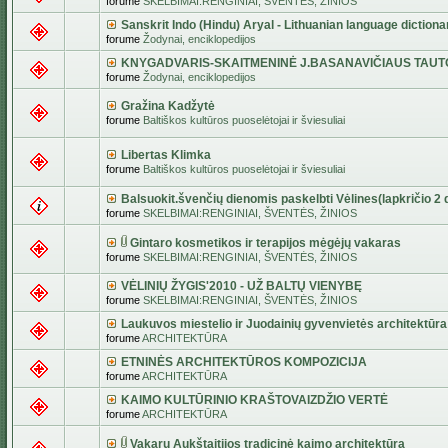
forume
SKELBIMAI:RENGINIAI, ŠVENTĖS, ŽINIOS
Sanskrit Indo (Hindu) Aryal - Lithuanian language dictiona
forume
Žodynai, enciklopedijos
KNYGADVARIS-SKAITMENINĖ J.BASANAVIČIAUS TAUT
forume
Žodynai, enciklopedijos
Gražina Kadžytė
forume
Baltiškos kultūros puoselėtojai ir šviesuliai
Libertas Klimka
forume
Baltiškos kultūros puoselėtojai ir šviesuliai
Balsuokit.švenčių dienomis paskelbti Vėlines(lapkričio 2 d
forume
SKELBIMAI:RENGINIAI, ŠVENTĖS, ŽINIOS
Gintaro kosmetikos ir terapijos mėgėjų vakaras
forume
SKELBIMAI:RENGINIAI, ŠVENTĖS, ŽINIOS
VĖLINIŲ ŽYGIS'2010 - UŽ BALTŲ VIENYBĘ
forume
SKELBIMAI:RENGINIAI, ŠVENTĖS, ŽINIOS
Laukuvos miestelio ir Juodainių gyvenvietės architektūra
forume
ARCHITEKTŪRA
ETNINĖS ARCHITEKTŪROS KOMPOZICIJA
forume
ARCHITEKTŪRA
KAIMO KULTŪRINIO KRAŠTOVAIZDŽIO VERTĖ
forume
ARCHITEKTŪRA
Vakarų Aukštaitijos tradicinė kaimo architektūra