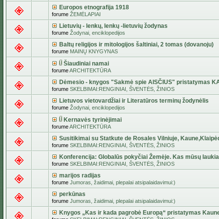
Europos etnografija 1918
forume
ŽEMĖLAPIAI
Lietuvių - lenkų, lenkų -lietuvių žodynas
forume
Žodynai, enciklopedijos
Baltų religijos ir mitologijos šaltiniai, 2 tomas (dovanoju)
forume
MAINŲ KNYGYNAS
Šiaudiniai namai
forume
ARCHITEKTŪRA
Dėmesio - knygos "Sakmė spie AISČIUS" pristatymas 
forume
SKELBIMAI:RENGINIAI, ŠVENTĖS, ŽINIOS
Lietuvos vietovardžiai ir Literatūros terminų žodynėlis
forume
Žodynai, enciklopedijos
Kernavės tyrinėjimai
forume
ARCHITEKTŪRA
Susitikimai su Statkute de Rosales Vilniuje, Kaune,Klaipė
forume
SKELBIMAI:RENGINIAI, ŠVENTĖS, ŽINIOS
Konferencija: Globalūs pokyčiai Žemėje. Kas mūsų lauki
forume
SKELBIMAI:RENGINIAI, ŠVENTĖS, ŽINIOS
marijos radijas
forume
Jumoras, žaidimai, plepalai atsipalaidavimui:)
perkūnas
forume
Jumoras, žaidimai, plepalai atsipalaidavimui:)
Knygos „Kas ir kada pagrobė Europą“ pristatymas Kaun