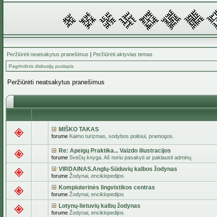
Peržiūrėti neatsakytus pranešimus
|
Peržiūrėti aktyvias temas
Pagrindinis diskusijų puslapis
Peržiūrėti neatsakytus pranešimus
MIŠKO TAKAS
forume
Kaimo turizmas, sodybos poilsiui, pramogos.
Re: Apeigų Praktika... Vaizdo iliustracijos
forume
Svečių knyga. Aš noriu pasakyti ar paklausti adminų
VIRDAINAS.Anglų-Sūduvių kalbos žodynas
forume
Žodynai, enciklopedijos
Kompiuterinės lingvistikos centras
forume
Žodynai, enciklopedijos
Lotynų-lietuvių kalbų žodynas
forume
Žodynai, enciklopedijos