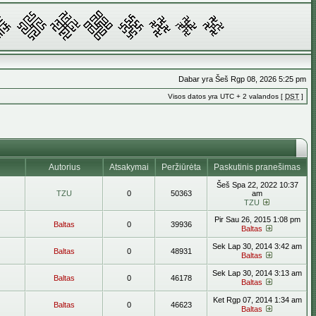
Dabar yra Šeš Rgp 08, 2026 5:25 pm
Visos datos yra UTC + 2 valandos [
DST
]
Autorius
Atsakymai
Peržiūrėta
Paskutinis pranešimas
Šeš Spa 22, 2022 10:37
TZU
0
50363
am
TZU
Pir Sau 26, 2015 1:08 pm
Baltas
0
39936
Baltas
Sek Lap 30, 2014 3:42 am
Baltas
0
48931
Baltas
Sek Lap 30, 2014 3:13 am
Baltas
0
46178
Baltas
Ket Rgp 07, 2014 1:34 am
Baltas
0
46623
Baltas