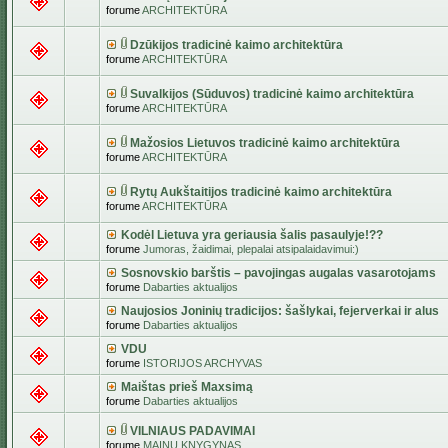
forume
ARCHITEKTŪRA
Dzūkijos tradicinė kaimo architektūra
forume
ARCHITEKTŪRA
Suvalkijos (Sūduvos) tradicinė kaimo architektūra
forume
ARCHITEKTŪRA
Mažosios Lietuvos tradicinė kaimo architektūra
forume
ARCHITEKTŪRA
Rytų Aukštaitijos tradicinė kaimo architektūra
forume
ARCHITEKTŪRA
Kodėl Lietuva yra geriausia šalis pasaulyje!??
forume
Jumoras, žaidimai, plepalai atsipalaidavimui:)
Sosnovskio barštis – pavojingas augalas vasarotojams
forume
Dabarties aktualijos
Naujosios Joninių tradicijos: šašlykai, fejerverkai ir alus
forume
Dabarties aktualijos
VDU
forume
ISTORIJOS ARCHYVAS
Maištas prieš Maxsimą
forume
Dabarties aktualijos
VILNIAUS PADAVIMAI
forume
MAINŲ KNYGYNAS