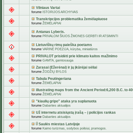
Vilniaus Vartai
forume
ISTORIJOS ARCHYVAS
Transkripcijos problematika žemėlapiuose
forume
ŽEMĖLAPIAI
Antanas Lyberis.
forume
PRIVALOM ŠIUOS ŽMONES GERBTI IR ATSIMINTI
Lietuviškų rimų paieška poetams
forume
VARINĖ POEZIJA, kūryba, miniatiūros
PRIVALOT prisidėti prie klimato kaitos mažinimo
forume
GAMTA, gamtosauga
Zarasai (Ežerėnai) ir jų įkūrėjai sėliai
forume
ŽODŽIŲ BYLOS
Tabula Peutingeriana
forume
ŽEMĖLAPIAI
illustrating maps from the Ancient Period:6,200 B.C. to 4
forume
ŽEMĖLAPIAI
"kiaulių gripo" ataka yra suplanuota
forume
Dabarties aktualijos
Už internetu atsisiųstą įrašą – į policijos rankas
forume
Dabarties aktualijos
Saulės miestas Latvijoje
forume
Kaimo turizmas, sodybos poilsiui, pramogos.