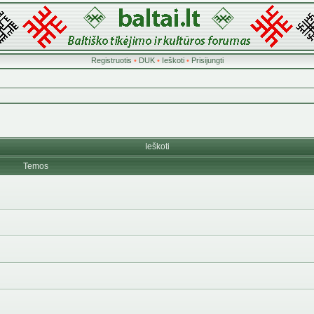
Registruotis
•
DUK
•
Ieškoti
•
Prisijungti
Ieškoti
Temos