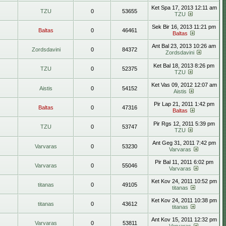
Ket Spa 17, 2013 12:11 am
TZU
0
53655
TZU
Sek Bir 16, 2013 11:21 pm
Baltas
0
46461
Baltas
Ant Bal 23, 2013 10:26 am
Zordsdavini
0
84372
Zordsdavini
Ket Bal 18, 2013 8:26 pm
TZU
0
52375
TZU
Ket Vas 09, 2012 12:07 am
Aistis
0
54152
Aistis
Pir Lap 21, 2011 1:42 pm
Baltas
0
47316
Baltas
Pir Rgs 12, 2011 5:39 pm
TZU
0
53747
TZU
Ant Geg 31, 2011 7:42 pm
Varvaras
0
53230
Varvaras
Pir Bal 11, 2011 6:02 pm
Varvaras
0
55046
Varvaras
Ket Kov 24, 2011 10:52 pm
titanas
0
49105
titanas
Ket Kov 24, 2011 10:38 pm
titanas
0
43612
titanas
Ant Kov 15, 2011 12:32 pm
Varvaras
0
53811