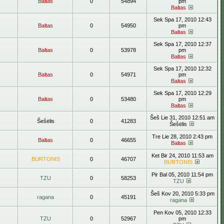
Baltas
0
54894
pm
Baltas
Sek Spa 17, 2010 12:43
Baltas
0
54950
pm
Baltas
Sek Spa 17, 2010 12:37
Baltas
0
53978
pm
Baltas
Sek Spa 17, 2010 12:32
Baltas
0
54971
pm
Baltas
Sek Spa 17, 2010 12:29
Baltas
0
53480
pm
Baltas
Šeš Lie 31, 2010 12:51 am
Šešėlis
0
41283
Šešėlis
Tre Lie 28, 2010 2:43 pm
Baltas
0
46655
Baltas
Ket Bir 24, 2010 11:53 am
BURTONIS
0
46707
BURTONIS
Pir Bal 05, 2010 11:54 pm
TZU
0
58253
TZU
Šeš Kov 20, 2010 5:33 pm
ragana
0
45191
ragana
Pen Kov 05, 2010 12:33
TZU
0
52967
pm