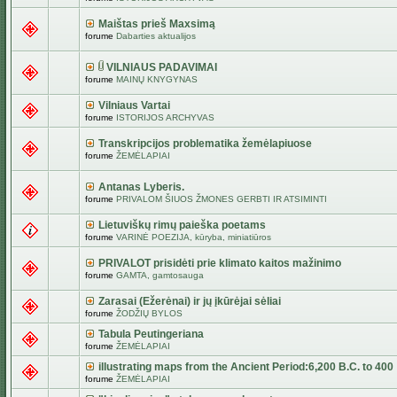
Maištas prieš Maxsimą
forume
Dabarties aktualijos
VILNIAUS PADAVIMAI
forume
MAINŲ KNYGYNAS
Vilniaus Vartai
forume
ISTORIJOS ARCHYVAS
Transkripcijos problematika žemėlapiuose
forume
ŽEMĖLAPIAI
Antanas Lyberis.
forume
PRIVALOM ŠIUOS ŽMONES GERBTI IR ATSIMINTI
Lietuviškų rimų paieška poetams
forume
VARINĖ POEZIJA, kūryba, miniatiūros
PRIVALOT prisidėti prie klimato kaitos mažinimo
forume
GAMTA, gamtosauga
Zarasai (Ežerėnai) ir jų įkūrėjai sėliai
forume
ŽODŽIŲ BYLOS
Tabula Peutingeriana
forume
ŽEMĖLAPIAI
illustrating maps from the Ancient Period:6,200 B.C. to 400
forume
ŽEMĖLAPIAI