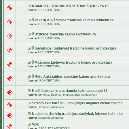
KAIMO KULTŪRINIO KRAŠTOVAIZDŽIO VERTĖ
forume
ARCHITEKTŪRA
Vakarų Aukštaitijos tradicinė kaimo architektūra
forume
ARCHITEKTŪRA
Dzūkijos tradicinė kaimo architektūra
forume
ARCHITEKTŪRA
Suvalkijos (Sūduvos) tradicinė kaimo architektūra
forume
ARCHITEKTŪRA
Mažosios Lietuvos tradicinė kaimo architektūra
forume
ARCHITEKTŪRA
Rytų Aukštaitijos tradicinė kaimo architektūra
forume
ARCHITEKTŪRA
Kodėl Lietuva yra geriausia šalis pasaulyje!??
forume
Jumoras, žaidimai, plepalai atsipalaidavimui:)
Sosnovskio barštis – pavojingas augalas vasarotojams
forume
Dabarties aktualijos
Naujosios Joninių tradicijos: šašlykai, fejerverkai ir alus
forume
Dabarties aktualijos
VDU
forume
ISTORIJOS ARCHYVAS