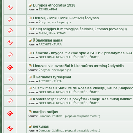
Europos etnografija 1918
forume
ŽEMĖLAPIAI
Lietuvių - lenkų, lenkų -lietuvių žodynas
forume
Žodynai, enciklopedijos
Baltų religijos ir mitologijos šaltiniai, 2 tomas (dovanoju)
forume
MAINŲ KNYGYNAS
Šiaudiniai namai
forume
ARCHITEKTŪRA
Dėmesio - knygos "Sakmė spie AISČIUS" pristatymas KA
forume
SKELBIMAI:RENGINIAI, ŠVENTĖS, ŽINIOS
Lietuvos vietovardžiai ir Literatūros terminų žodynėlis
forume
Žodynai, enciklopedijos
Kernavės tyrinėjimai
forume
ARCHITEKTŪRA
Susitikimai su Statkute de Rosales Vilniuje, Kaune,Klaipėdo
forume
SKELBIMAI:RENGINIAI, ŠVENTĖS, ŽINIOS
Konferencija: Globalūs pokyčiai Žemėje. Kas mūsų laukia?
forume
SKELBIMAI:RENGINIAI, ŠVENTĖS, ŽINIOS
marijos radijas
forume
Jumoras, žaidimai, plepalai atsipalaidavimui:)
perkūnas
forume
Jumoras, žaidimai, plepalai atsipalaidavimui:)