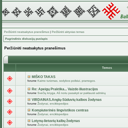
Peržiūrėti neatsakytus pranešimus
|
Peržiūrėti aktyvias temas
Pagrindinis diskusijų puslapis
Peržiūrėti neatsakytus pranešimus
Temos
MIŠKO TAKAS
forume
Kaimo turizmas, sodybos poilsiui, pramogos.
Re: Apeigų Praktika... Vaizdo iliustracijos
forume
Svečių knyga. Aš noriu pasakyti ar paklausti adminų
VIRDAINAS.Anglų-Sūduvių kalbos žodynas
forume
Žodynai, enciklopedijos
Kompiuterinės lingvistikos centras
forume
Žodynai, enciklopedijos
Lotynų-lietuvių kalbų žodynas
forume
Žodynai, enciklopedijos