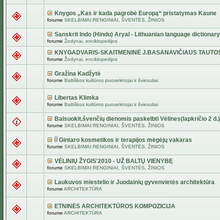
Knygos „Kas ir kada pagrobė Europą“ pristatymas Kaune
forume
SKELBIMAI:RENGINIAI, ŠVENTĖS, ŽINIOS
Sanskrit Indo (Hindu) Aryal - Lithuanian language dictionary
forume
Žodynai, enciklopedijos
KNYGADVARIS-SKAITMENINĖ J.BASANAVIČIAUS TAUTO
forume
Žodynai, enciklopedijos
Gražina Kadžytė
forume
Baltiškos kultūros puoselėtojai ir šviesuliai
Libertas Klimka
forume
Baltiškos kultūros puoselėtojai ir šviesuliai
Balsuokit.švenčių dienomis paskelbti Vėlines(lapkričio 2 d.)
forume
SKELBIMAI:RENGINIAI, ŠVENTĖS, ŽINIOS
Gintaro kosmetikos ir terapijos mėgėjų vakaras
forume
SKELBIMAI:RENGINIAI, ŠVENTĖS, ŽINIOS
VĖLINIŲ ŽYGIS'2010 - UŽ BALTŲ VIENYBĘ
forume
SKELBIMAI:RENGINIAI, ŠVENTĖS, ŽINIOS
Laukuvos miestelio ir Juodainių gyvenvietės architektūra
forume
ARCHITEKTŪRA
ETNINĖS ARCHITEKTŪROS KOMPOZICIJA
forume
ARCHITEKTŪRA