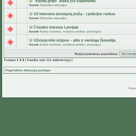
"kiaulių gripo" ataka yra suplanuota
forume
Dabarties aktualijos
Už internetu atsisiųstą įrašą – į policijos rankas
forume
Dabarties aktualijos
Saulės miestas Latvijoje
forume
Kaimo turizmas, sodybos poilsiui, pramogos.
Užsispyrėlio vizijose – pilis ir vieninga Žemaitija
forume
Kaimo turizmas, sodybos poilsiui, pramogos.
Rodyti paskutinius pranešimus:
Puslapis
1
iš
3
[ Paieška rado 114 atitikmenis(ų) ]
Pagrindinis diskusijų puslapis
Powe