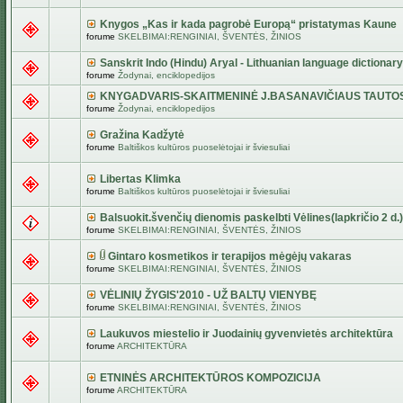
Knygos „Kas ir kada pagrobė Europą“ pristatymas Kaune
forume
SKELBIMAI:RENGINIAI, ŠVENTĖS, ŽINIOS
Sanskrit Indo (Hindu) Aryal - Lithuanian language dictionary
forume
Žodynai, enciklopedijos
KNYGADVARIS-SKAITMENINĖ J.BASANAVIČIAUS TAUTO
forume
Žodynai, enciklopedijos
Gražina Kadžytė
forume
Baltiškos kultūros puoselėtojai ir šviesuliai
Libertas Klimka
forume
Baltiškos kultūros puoselėtojai ir šviesuliai
Balsuokit.švenčių dienomis paskelbti Vėlines(lapkričio 2 d.)
forume
SKELBIMAI:RENGINIAI, ŠVENTĖS, ŽINIOS
Gintaro kosmetikos ir terapijos mėgėjų vakaras
forume
SKELBIMAI:RENGINIAI, ŠVENTĖS, ŽINIOS
VĖLINIŲ ŽYGIS'2010 - UŽ BALTŲ VIENYBĘ
forume
SKELBIMAI:RENGINIAI, ŠVENTĖS, ŽINIOS
Laukuvos miestelio ir Juodainių gyvenvietės architektūra
forume
ARCHITEKTŪRA
ETNINĖS ARCHITEKTŪROS KOMPOZICIJA
forume
ARCHITEKTŪRA