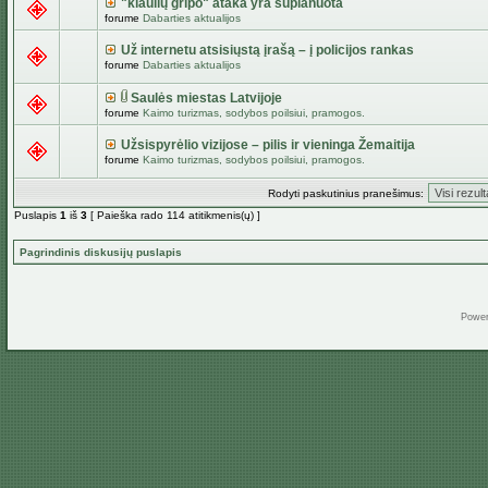
"kiaulių gripo" ataka yra suplanuota
forume
Dabarties aktualijos
Už internetu atsisiųstą įrašą – į policijos rankas
forume
Dabarties aktualijos
Saulės miestas Latvijoje
forume
Kaimo turizmas, sodybos poilsiui, pramogos.
Užsispyrėlio vizijose – pilis ir vieninga Žemaitija
forume
Kaimo turizmas, sodybos poilsiui, pramogos.
Rodyti paskutinius pranešimus:
Puslapis
1
iš
3
[ Paieška rado 114 atitikmenis(ų) ]
Pagrindinis diskusijų puslapis
Powe