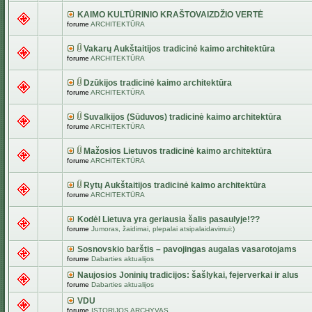
KAIMO KULTŪRINIO KRAŠTOVAIZDŽIO VERTĖ
forume
ARCHITEKTŪRA
Vakarų Aukštaitijos tradicinė kaimo architektūra
forume
ARCHITEKTŪRA
Dzūkijos tradicinė kaimo architektūra
forume
ARCHITEKTŪRA
Suvalkijos (Sūduvos) tradicinė kaimo architektūra
forume
ARCHITEKTŪRA
Mažosios Lietuvos tradicinė kaimo architektūra
forume
ARCHITEKTŪRA
Rytų Aukštaitijos tradicinė kaimo architektūra
forume
ARCHITEKTŪRA
Kodėl Lietuva yra geriausia šalis pasaulyje!??
forume
Jumoras, žaidimai, plepalai atsipalaidavimui:)
Sosnovskio barštis – pavojingas augalas vasarotojams
forume
Dabarties aktualijos
Naujosios Joninių tradicijos: šašlykai, fejerverkai ir alus
forume
Dabarties aktualijos
VDU
forume
ISTORIJOS ARCHYVAS