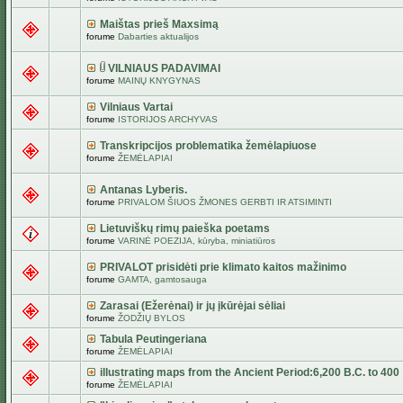
Maištas prieš Maxsimą
forume
Dabarties aktualijos
VILNIAUS PADAVIMAI
forume
MAINŲ KNYGYNAS
Vilniaus Vartai
forume
ISTORIJOS ARCHYVAS
Transkripcijos problematika žemėlapiuose
forume
ŽEMĖLAPIAI
Antanas Lyberis.
forume
PRIVALOM ŠIUOS ŽMONES GERBTI IR ATSIMINTI
Lietuviškų rimų paieška poetams
forume
VARINĖ POEZIJA, kūryba, miniatiūros
PRIVALOT prisidėti prie klimato kaitos mažinimo
forume
GAMTA, gamtosauga
Zarasai (Ežerėnai) ir jų įkūrėjai sėliai
forume
ŽODŽIŲ BYLOS
Tabula Peutingeriana
forume
ŽEMĖLAPIAI
illustrating maps from the Ancient Period:6,200 B.C. to 400
forume
ŽEMĖLAPIAI