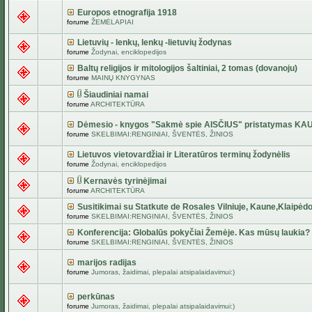
Europos etnografija 1918
forume
ŽEMĖLAPIAI
Lietuvių - lenkų, lenkų -lietuvių žodynas
forume
Žodynai, enciklopedijos
Baltų religijos ir mitologijos šaltiniai, 2 tomas (dovanoju)
forume
MAINŲ KNYGYNAS
Šiaudiniai namai
forume
ARCHITEKTŪRA
Dėmesio - knygos "Sakmė spie AISČIUS" pristatymas KA
forume
SKELBIMAI:RENGINIAI, ŠVENTĖS, ŽINIOS
Lietuvos vietovardžiai ir Literatūros terminų žodynėlis
forume
Žodynai, enciklopedijos
Kernavės tyrinėjimai
forume
ARCHITEKTŪRA
Susitikimai su Statkute de Rosales Vilniuje, Kaune,Klaipėdo
forume
SKELBIMAI:RENGINIAI, ŠVENTĖS, ŽINIOS
Konferencija: Globalūs pokyčiai Žemėje. Kas mūsų laukia?
forume
SKELBIMAI:RENGINIAI, ŠVENTĖS, ŽINIOS
marijos radijas
forume
Jumoras, žaidimai, plepalai atsipalaidavimui:)
perkūnas
forume
Jumoras, žaidimai, plepalai atsipalaidavimui:)