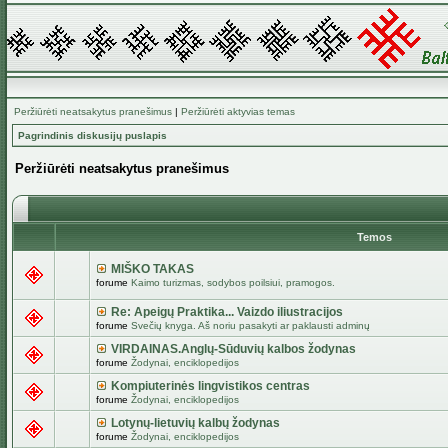
Peržiūrėti neatsakytus pranešimus
|
Peržiūrėti aktyvias temas
Pagrindinis diskusijų puslapis
Peržiūrėti neatsakytus pranešimus
Temos
MIŠKO TAKAS
forume
Kaimo turizmas, sodybos poilsiui, pramogos.
Re: Apeigų Praktika... Vaizdo iliustracijos
forume
Svečių knyga. Aš noriu pasakyti ar paklausti adminų
VIRDAINAS.Anglų-Sūduvių kalbos žodynas
forume
Žodynai, enciklopedijos
Kompiuterinės lingvistikos centras
forume
Žodynai, enciklopedijos
Lotynų-lietuvių kalbų žodynas
forume
Žodynai, enciklopedijos