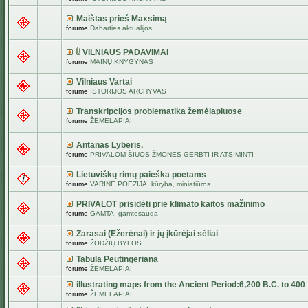
Maištas prieš Maxsimą
forume
Dabarties aktualijos
VILNIAUS PADAVIMAI
forume
MAINŲ KNYGYNAS
Vilniaus Vartai
forume
ISTORIJOS ARCHYVAS
Transkripcijos problematika žemėlapiuose
forume
ŽEMĖLAPIAI
Antanas Lyberis.
forume
PRIVALOM ŠIUOS ŽMONES GERBTI IR ATSIMINTI
Lietuviškų rimų paieška poetams
forume
VARINĖ POEZIJA, kūryba, miniatiūros
PRIVALOT prisidėti prie klimato kaitos mažinimo
forume
GAMTA, gamtosauga
Zarasai (Ežerėnai) ir jų įkūrėjai sėliai
forume
ŽODŽIŲ BYLOS
Tabula Peutingeriana
forume
ŽEMĖLAPIAI
illustrating maps from the Ancient Period:6,200 B.C. to 400
forume
ŽEMĖLAPIAI