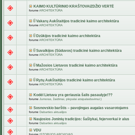
KAIMO KULTŪRINIO KRAŠTOVAIZDŽIO VERTĖ
forume
ARCHITEKTŪRA
Vakarų Aukštaitijos tradicinė kaimo architektūra
forume
ARCHITEKTŪRA
Dzūkijos tradicinė kaimo architektūra
forume
ARCHITEKTŪRA
Suvalkijos (Sūduvos) tradicinė kaimo architektūra
forume
ARCHITEKTŪRA
Mažosios Lietuvos tradicinė kaimo architektūra
forume
ARCHITEKTŪRA
Rytų Aukštaitijos tradicinė kaimo architektūra
forume
ARCHITEKTŪRA
Kodėl Lietuva yra geriausia šalis pasaulyje!??
forume
Jumoras, žaidimai, plepalai atsipalaidavimui:)
Sosnovskio barštis – pavojingas augalas vasarotojams
forume
Dabarties aktualijos
Naujosios Joninių tradicijos: šašlykai, fejerverkai ir alus
forume
Dabarties aktualijos
VDU
forume
ISTORIJOS ARCHYVAS