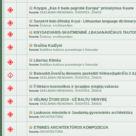
Knygos „Kas ir kada pagrobė Europą“ pristatymas Kaune
forume
SKELBIMAI:RENGINIAI, ŠVENTĖS, ŽINIOS
Sanskrit Indo (Hindu) Aryal - Lithuanian language dictionary
forume
Žodynai, enciklopedijos
KNYGADVARIS-SKAITMENINĖ J.BASANAVIČIAUS TAUTO
forume
Žodynai, enciklopedijos
Gražina Kadžytė
forume
Baltiškos kultūros puoselėtojai ir šviesuliai
Libertas Klimka
forume
Baltiškos kultūros puoselėtojai ir šviesuliai
Balsuokit.švenčių dienomis paskelbti Vėlines(lapkričio 2 d.)
forume
SKELBIMAI:RENGINIAI, ŠVENTĖS, ŽINIOS
Gintaro kosmetikos ir terapijos mėgėjų vakaras
forume
SKELBIMAI:RENGINIAI, ŠVENTĖS, ŽINIOS
VĖLINIŲ ŽYGIS'2010 - UŽ BALTŲ VIENYBĘ
forume
SKELBIMAI:RENGINIAI, ŠVENTĖS, ŽINIOS
Laukuvos miestelio ir Juodainių gyvenvietės architektūra
forume
ARCHITEKTŪRA
ETNINĖS ARCHITEKTŪROS KOMPOZICIJA
forume
ARCHITEKTŪRA