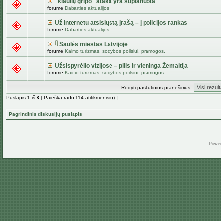
"kiaulių gripo" ataka yra suplanuota
forume
Dabarties aktualijos
Už internetu atsisiųstą įrašą – į policijos rankas
forume
Dabarties aktualijos
Saulės miestas Latvijoje
forume
Kaimo turizmas, sodybos poilsiui, pramogos.
Užsispyrėlio vizijose – pilis ir vieninga Žemaitija
forume
Kaimo turizmas, sodybos poilsiui, pramogos.
Rodyti paskutinius pranešimus:
Puslapis
1
iš
3
[ Paieška rado 114 atitikmenis(ų) ]
Pagrindinis diskusijų puslapis
Powe