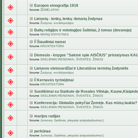
Europos etnografija 1918
forume
ŽEMĖLAPIAI
Lietuvių - lenkų, lenkų -lietuvių žodynas
forume
Žodynai, enciklopedijos
Baltų religijos ir mitologijos šaltiniai, 2 tomas (dovanoju)
forume
MAINŲ KNYGYNAS
Šiaudiniai namai
forume
ARCHITEKTŪRA
Dėmesio - knygos "Sakmė spie AISČIUS" pristatymas KA
forume
SKELBIMAI:RENGINIAI, ŠVENTĖS, ŽINIOS
Lietuvos vietovardžiai ir Literatūros terminų žodynėlis
forume
Žodynai, enciklopedijos
Kernavės tyrinėjimai
forume
ARCHITEKTŪRA
Susitikimai su Statkute de Rosales Vilniuje, Kaune,Klaipėdo
forume
SKELBIMAI:RENGINIAI, ŠVENTĖS, ŽINIOS
Konferencija: Globalūs pokyčiai Žemėje. Kas mūsų laukia?
forume
SKELBIMAI:RENGINIAI, ŠVENTĖS, ŽINIOS
marijos radijas
forume
Jumoras, žaidimai, plepalai atsipalaidavimui:)
perkūnas
forume
Jumoras, žaidimai, plepalai atsipalaidavimui:)