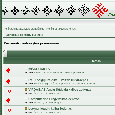
Peržiūrėti neatsakytus pranešimus
|
Peržiūrėti aktyvias temas
Pagrindinis diskusijų puslapis
Peržiūrėti neatsakytus pranešimus
Temos
MIŠKO TAKAS
forume
Kaimo turizmas, sodybos poilsiui, pramogos.
Re: Apeigų Praktika... Vaizdo iliustracijos
forume
Svečių knyga. Aš noriu pasakyti ar paklausti adminų
VIRDAINAS.Anglų-Sūduvių kalbos žodynas
forume
Žodynai, enciklopedijos
Kompiuterinės lingvistikos centras
forume
Žodynai, enciklopedijos
Lotynų-lietuvių kalbų žodynas
forume
Žodynai, enciklopedijos