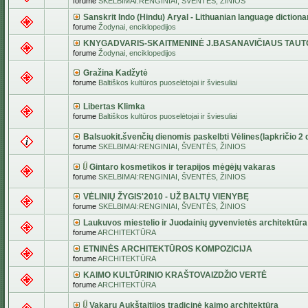
forume
SKELBIMAI:RENGINIAI, ŠVENTĖS, ŽINIOS
Sanskrit Indo (Hindu) Aryal - Lithuanian language dictiona
forume
Žodynai, enciklopedijos
KNYGADVARIS-SKAITMENINĖ J.BASANAVIČIAUS TAUT
forume
Žodynai, enciklopedijos
Gražina Kadžytė
forume
Baltiškos kultūros puoselėtojai ir šviesuliai
Libertas Klimka
forume
Baltiškos kultūros puoselėtojai ir šviesuliai
Balsuokit.švenčių dienomis paskelbti Vėlines(lapkričio 2 d
forume
SKELBIMAI:RENGINIAI, ŠVENTĖS, ŽINIOS
Gintaro kosmetikos ir terapijos mėgėjų vakaras
forume
SKELBIMAI:RENGINIAI, ŠVENTĖS, ŽINIOS
VĖLINIŲ ŽYGIS'2010 - UŽ BALTŲ VIENYBĘ
forume
SKELBIMAI:RENGINIAI, ŠVENTĖS, ŽINIOS
Laukuvos miestelio ir Juodainių gyvenvietės architektūra
forume
ARCHITEKTŪRA
ETNINĖS ARCHITEKTŪROS KOMPOZICIJA
forume
ARCHITEKTŪRA
KAIMO KULTŪRINIO KRAŠTOVAIZDŽIO VERTĖ
forume
ARCHITEKTŪRA
Vakarų Aukštaitijos tradicinė kaimo architektūra