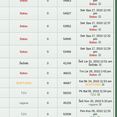
Baltas
0
54863
pm
Baltas
Sek Spa 17, 2010 12:43
Baltas
0
54927
pm
Baltas
Sek Spa 17, 2010 12:37
Baltas
0
53952
pm
Baltas
Sek Spa 17, 2010 12:32
Baltas
0
54945
pm
Baltas
Sek Spa 17, 2010 12:29
Baltas
0
53456
pm
Baltas
Šeš Lie 31, 2010 12:51 am
Šešėlis
0
41249
Šešėlis
Tre Lie 28, 2010 2:43 pm
Baltas
0
46615
Baltas
Ket Bir 24, 2010 11:53 am
BURTONIS
0
46667
BURTONIS
Pir Bal 05, 2010 11:54 pm
TZU
0
58220
TZU
Šeš Kov 20, 2010 5:33 pm
ragana
0
45155
ragana
Pen Kov 05, 2010 12:33
TZU
0
52939
pm