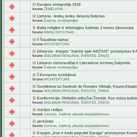
Europos etnografija 1918
forume
ŽEMĖLAPIAI
Lietuvių - lenkų, lenkų -lietuvių žodynas
forume
Žodynai, enciklopedijos
Baltų religijos ir mitologijos šaltiniai, 2 tomas (dovanoju)
forume
MAINŲ KNYGYNAS
Šiaudiniai namai
forume
ARCHITEKTŪRA
Dėmesio - knygos "Sakmė spie AISČIUS" pristatymas 
forume
SKELBIMAI:RENGINIAI, ŠVENTĖS, ŽINIOS
Lietuvos vietovardžiai ir Literatūros terminų žodynėlis
forume
Žodynai, enciklopedijos
Kernavės tyrinėjimai
forume
ARCHITEKTŪRA
Susitikimai su Statkute de Rosales Vilniuje, Kaune,Klaipė
forume
SKELBIMAI:RENGINIAI, ŠVENTĖS, ŽINIOS
Konferencija: Globalūs pokyčiai Žemėje. Kas mūsų lauki
forume
SKELBIMAI:RENGINIAI, ŠVENTĖS, ŽINIOS
marijos radijas
forume
Jumoras, žaidimai, plepalai atsipalaidavimui:)
perkūnas
forume
Jumoras, žaidimai, plepalai atsipalaidavimui:)
Knygos „Kas ir kada pagrobė Europą“ pristatymas Kaun