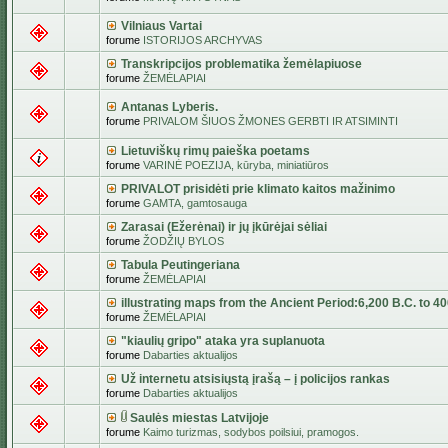
Vilniaus Vartai
forume
ISTORIJOS ARCHYVAS
Transkripcijos problematika žemėlapiuose
forume
ŽEMĖLAPIAI
Antanas Lyberis.
forume
PRIVALOM ŠIUOS ŽMONES GERBTI IR ATSIMINTI
Lietuviškų rimų paieška poetams
forume
VARINĖ POEZIJA, kūryba, miniatiūros
PRIVALOT prisidėti prie klimato kaitos mažinimo
forume
GAMTA, gamtosauga
Zarasai (Ežerėnai) ir jų įkūrėjai sėliai
forume
ŽODŽIŲ BYLOS
Tabula Peutingeriana
forume
ŽEMĖLAPIAI
illustrating maps from the Ancient Period:6,200 B.C. to 4
forume
ŽEMĖLAPIAI
"kiaulių gripo" ataka yra suplanuota
forume
Dabarties aktualijos
Už internetu atsisiųstą įrašą – į policijos rankas
forume
Dabarties aktualijos
Saulės miestas Latvijoje
forume
Kaimo turizmas, sodybos poilsiui, pramogos.