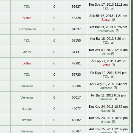
Ket Spa 17, 2013 12:11 am
TZU
0
53627
TZU
Sek Bir 16, 2013 11:21 pm
Baltas
0
46428
Baltas
Ant Bal 23, 2013 10:26 am
Zordsdavini
0
84337
Zordsdavini
Ket Bal 18, 2013 8:26 pm
TZU
0
52350
TZU
Ket Vas 09, 2012 12:07 am
Aistis
0
54131
Aistis
Pir Lap 21, 2011 1:42 pm
Baltas
0
47281
Baltas
Pir Rgs 12, 2011 5:39 pm
TZU
0
53720
TZU
Ant Geg 31, 2011 7:42 pm
Varvaras
0
53206
Varvaras
Pir Bal 11, 2011 6:02 pm
Varvaras
0
55017
Varvaras
Ket Kov 24, 2011 10:52 pm
titanas
0
49077
titanas
Ket Kov 24, 2011 10:38 pm
titanas
0
43582
titanas
Ant Kov 15, 2011 12:32 pm
Varvaras
0
53787