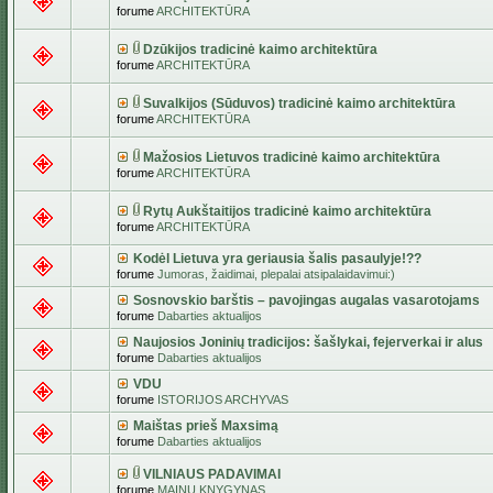
forume
ARCHITEKTŪRA
Dzūkijos tradicinė kaimo architektūra
forume
ARCHITEKTŪRA
Suvalkijos (Sūduvos) tradicinė kaimo architektūra
forume
ARCHITEKTŪRA
Mažosios Lietuvos tradicinė kaimo architektūra
forume
ARCHITEKTŪRA
Rytų Aukštaitijos tradicinė kaimo architektūra
forume
ARCHITEKTŪRA
Kodėl Lietuva yra geriausia šalis pasaulyje!??
forume
Jumoras, žaidimai, plepalai atsipalaidavimui:)
Sosnovskio barštis – pavojingas augalas vasarotojams
forume
Dabarties aktualijos
Naujosios Joninių tradicijos: šašlykai, fejerverkai ir alus
forume
Dabarties aktualijos
VDU
forume
ISTORIJOS ARCHYVAS
Maištas prieš Maxsimą
forume
Dabarties aktualijos
VILNIAUS PADAVIMAI
forume
MAINŲ KNYGYNAS