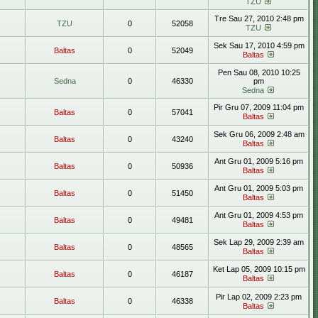
TZU
Tre Sau 27, 2010 2:48 pm
TZU
0
52058
TZU
Sek Sau 17, 2010 4:59 pm
Baltas
0
52049
Baltas
Pen Sau 08, 2010 10:25
Sedna
0
46330
pm
Sedna
Pir Gru 07, 2009 11:04 pm
Baltas
0
57041
Baltas
Sek Gru 06, 2009 2:48 am
Baltas
0
43240
Baltas
Ant Gru 01, 2009 5:16 pm
Baltas
0
50936
Baltas
Ant Gru 01, 2009 5:03 pm
Baltas
0
51450
Baltas
Ant Gru 01, 2009 4:53 pm
Baltas
0
49481
Baltas
Sek Lap 29, 2009 2:39 am
Baltas
0
48565
Baltas
Ket Lap 05, 2009 10:15 pm
Baltas
0
46187
Baltas
Pir Lap 02, 2009 2:23 pm
Baltas
0
46338
Baltas