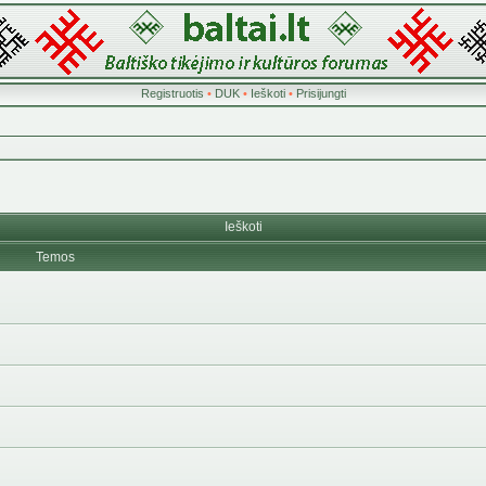
Registruotis
•
DUK
•
Ieškoti
•
Prisijungti
Ieškoti
Temos