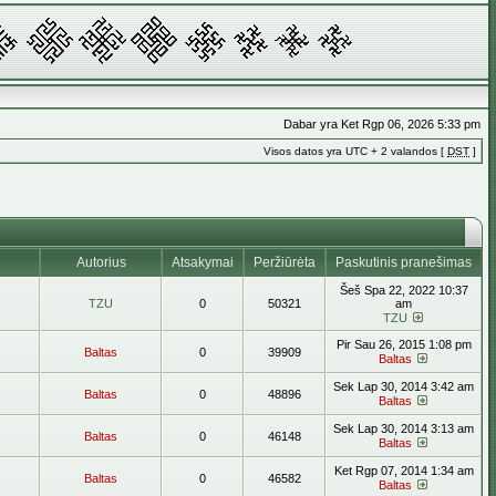
Dabar yra Ket Rgp 06, 2026 5:33 pm
Visos datos yra UTC + 2 valandos [
DST
]
Autorius
Atsakymai
Peržiūrėta
Paskutinis pranešimas
Šeš Spa 22, 2022 10:37
TZU
0
50321
am
TZU
Pir Sau 26, 2015 1:08 pm
Baltas
0
39909
Baltas
Sek Lap 30, 2014 3:42 am
Baltas
0
48896
Baltas
Sek Lap 30, 2014 3:13 am
Baltas
0
46148
Baltas
Ket Rgp 07, 2014 1:34 am
Baltas
0
46582
Baltas