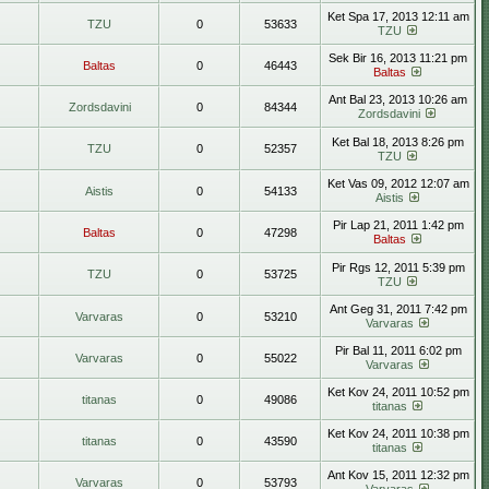
Ket Spa 17, 2013 12:11 am
TZU
0
53633
TZU
Sek Bir 16, 2013 11:21 pm
Baltas
0
46443
Baltas
Ant Bal 23, 2013 10:26 am
Zordsdavini
0
84344
Zordsdavini
Ket Bal 18, 2013 8:26 pm
TZU
0
52357
TZU
Ket Vas 09, 2012 12:07 am
Aistis
0
54133
Aistis
Pir Lap 21, 2011 1:42 pm
Baltas
0
47298
Baltas
Pir Rgs 12, 2011 5:39 pm
TZU
0
53725
TZU
Ant Geg 31, 2011 7:42 pm
Varvaras
0
53210
Varvaras
Pir Bal 11, 2011 6:02 pm
Varvaras
0
55022
Varvaras
Ket Kov 24, 2011 10:52 pm
titanas
0
49086
titanas
Ket Kov 24, 2011 10:38 pm
titanas
0
43590
titanas
Ant Kov 15, 2011 12:32 pm
Varvaras
0
53793