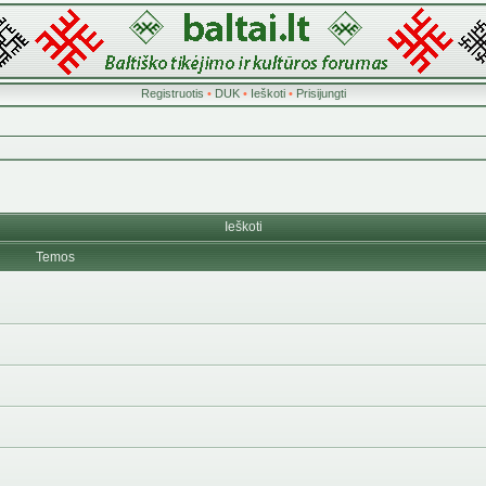
Registruotis
•
DUK
•
Ieškoti
•
Prisijungti
Ieškoti
Temos