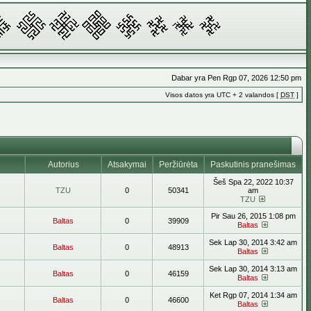
Dabar yra Pen Rgp 07, 2026 12:50 pm
Visos datos yra UTC + 2 valandos [
DST
]
Autorius
Atsakymai
Peržiūrėta
Paskutinis pranešimas
Šeš Spa 22, 2022 10:37
TZU
0
50341
am
TZU
Pir Sau 26, 2015 1:08 pm
Baltas
0
39909
Baltas
Sek Lap 30, 2014 3:42 am
Baltas
0
48913
Baltas
Sek Lap 30, 2014 3:13 am
Baltas
0
46159
Baltas
Ket Rgp 07, 2014 1:34 am
Baltas
0
46600
Baltas