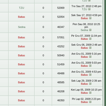
TZU
Tre Sau 27, 2010 2:48 pm
TZU
0
52069
TZU
Sek Sau 17, 2010 4:59 pm
Baltas
0
52054
Baltas
Pen Sau 08, 2010 10:25
Sedna
0
46347
pm
Sedna
Pir Gru 07, 2009 11:04 pm
Baltas
0
57051
Baltas
Sek Gru 06, 2009 2:48 am
Baltas
0
43252
Baltas
Ant Gru 01, 2009 5:16 pm
Baltas
0
50940
Baltas
Ant Gru 01, 2009 5:03 pm
Baltas
0
51459
Baltas
Ant Gru 01, 2009 4:53 pm
Baltas
0
49488
Baltas
Sek Lap 29, 2009 2:39 am
Baltas
0
48585
Baltas
Ket Lap 05, 2009 10:15 pm
Baltas
0
46208
Baltas
Pir Lap 02, 2009 2:23 pm
Baltas
0
46350
Baltas