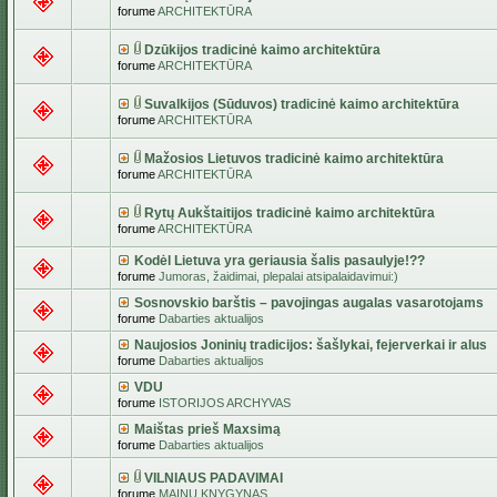
forume
ARCHITEKTŪRA
Dzūkijos tradicinė kaimo architektūra
forume
ARCHITEKTŪRA
Suvalkijos (Sūduvos) tradicinė kaimo architektūra
forume
ARCHITEKTŪRA
Mažosios Lietuvos tradicinė kaimo architektūra
forume
ARCHITEKTŪRA
Rytų Aukštaitijos tradicinė kaimo architektūra
forume
ARCHITEKTŪRA
Kodėl Lietuva yra geriausia šalis pasaulyje!??
forume
Jumoras, žaidimai, plepalai atsipalaidavimui:)
Sosnovskio barštis – pavojingas augalas vasarotojams
forume
Dabarties aktualijos
Naujosios Joninių tradicijos: šašlykai, fejerverkai ir alus
forume
Dabarties aktualijos
VDU
forume
ISTORIJOS ARCHYVAS
Maištas prieš Maxsimą
forume
Dabarties aktualijos
VILNIAUS PADAVIMAI
forume
MAINŲ KNYGYNAS