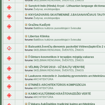
forume
SKELBIMAI:RENGINIAI, ŠVENTĖS, ŽINIOS
Sanskrit Indo (Hindu) Aryal - Lithuanian language dictiona
forume
Žodynai, enciklopedijos
KNYGADVARIS-SKAITMENINĖ J.BASANAVIČIAUS TAUT
forume
Žodynai, enciklopedijos
Gražina Kadžytė
forume
Baltiškos kultūros puoselėtojai ir šviesuliai
Libertas Klimka
forume
Baltiškos kultūros puoselėtojai ir šviesuliai
Balsuokit.švenčių dienomis paskelbti Vėlines(lapkričio 2 d
forume
SKELBIMAI:RENGINIAI, ŠVENTĖS, ŽINIOS
Gintaro kosmetikos ir terapijos mėgėjų vakaras
forume
SKELBIMAI:RENGINIAI, ŠVENTĖS, ŽINIOS
VĖLINIŲ ŽYGIS'2010 - UŽ BALTŲ VIENYBĘ
forume
SKELBIMAI:RENGINIAI, ŠVENTĖS, ŽINIOS
Laukuvos miestelio ir Juodainių gyvenvietės architektūra
forume
ARCHITEKTŪRA
ETNINĖS ARCHITEKTŪROS KOMPOZICIJA
forume
ARCHITEKTŪRA
KAIMO KULTŪRINIO KRAŠTOVAIZDŽIO VERTĖ
forume
ARCHITEKTŪRA
Vakarų Aukštaitijos tradicinė kaimo architektūra