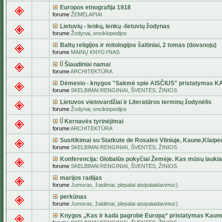
Europos etnografija 1918
forume
ŽEMĖLAPIAI
Lietuvių - lenkų, lenkų -lietuvių žodynas
forume
Žodynai, enciklopedijos
Baltų religijos ir mitologijos šaltiniai, 2 tomas (dovanoju)
forume
MAINŲ KNYGYNAS
Šiaudiniai namai
forume
ARCHITEKTŪRA
Dėmesio - knygos "Sakmė spie AISČIUS" pristatymas 
forume
SKELBIMAI:RENGINIAI, ŠVENTĖS, ŽINIOS
Lietuvos vietovardžiai ir Literatūros terminų žodynėlis
forume
Žodynai, enciklopedijos
Kernavės tyrinėjimai
forume
ARCHITEKTŪRA
Susitikimai su Statkute de Rosales Vilniuje, Kaune,Klaipė
forume
SKELBIMAI:RENGINIAI, ŠVENTĖS, ŽINIOS
Konferencija: Globalūs pokyčiai Žemėje. Kas mūsų lauki
forume
SKELBIMAI:RENGINIAI, ŠVENTĖS, ŽINIOS
marijos radijas
forume
Jumoras, žaidimai, plepalai atsipalaidavimui:)
perkūnas
forume
Jumoras, žaidimai, plepalai atsipalaidavimui:)
Knygos „Kas ir kada pagrobė Europą“ pristatymas Kaun