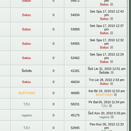
Baltas
0
54872
pm
Baltas
Sek Spa 17, 2010 12:43
Baltas
0
54934
pm
Baltas
Sek Spa 17, 2010 12:37
Baltas
0
53958
pm
Baltas
Sek Spa 17, 2010 12:32
Baltas
0
54955
pm
Baltas
Sek Spa 17, 2010 12:29
Baltas
0
53462
pm
Baltas
Šeš Lie 31, 2010 12:51 am
Šešėlis
0
41261
Šešėlis
Tre Lie 28, 2010 2:43 pm
Baltas
0
46634
Baltas
Ket Bir 24, 2010 11:53 am
BURTONIS
0
46685
BURTONIS
Pir Bal 05, 2010 11:54 pm
TZU
0
58231
TZU
Šeš Kov 20, 2010 5:33 pm
ragana
0
45175
ragana
Pen Kov 05, 2010 12:33
TZU
0
52945
pm