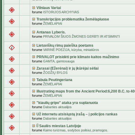
Vilniaus Vartai
forume
ISTORIJOS ARCHYVAS
Transkripcijos problematika žemėlapiuose
forume
ŽEMĖLAPIAI
Antanas Lyberis.
forume
PRIVALOM ŠIUOS ŽMONES GERBTI IR ATSIMINTI
Lietuviškų rimų paieška poetams
forume
VARINĖ POEZIJA, kūryba, miniatiūros
PRIVALOT prisidėti prie klimato kaitos mažinimo
forume
GAMTA, gamtosauga
Zarasai (Ežerėnai) ir jų įkūrėjai sėliai
forume
ŽODŽIŲ BYLOS
Tabula Peutingeriana
forume
ŽEMĖLAPIAI
illustrating maps from the Ancient Period:6,200 B.C. to 4
forume
ŽEMĖLAPIAI
"kiaulių gripo" ataka yra suplanuota
forume
Dabarties aktualijos
Už internetu atsisiųstą įrašą – į policijos rankas
forume
Dabarties aktualijos
Saulės miestas Latvijoje
forume
Kaimo turizmas, sodybos poilsiui, pramogos.