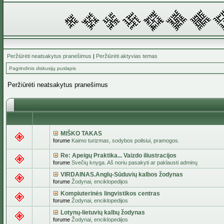
Peržiūrėti neatsakytus pranešimus
|
Peržiūrėti aktyvias temas
Pagrindinis diskusijų puslapis
Peržiūrėti neatsakytus pranešimus
MIŠKO TAKAS
forume
Kaimo turizmas, sodybos poilsiui, pramogos.
Re: Apeigų Praktika... Vaizdo iliustracijos
forume
Svečių knyga. Aš noriu pasakyti ar paklausti adminų
VIRDAINAS.Anglų-Sūduvių kalbos žodynas
forume
Žodynai, enciklopedijos
Kompiuterinės lingvistikos centras
forume
Žodynai, enciklopedijos
Lotynų-lietuvių kalbų žodynas
forume
Žodynai, enciklopedijos