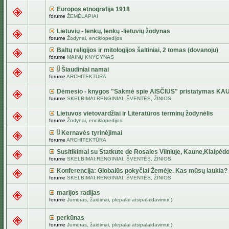
Europos etnografija 1918
forume
ŽEMĖLAPIAI
Lietuvių - lenkų, lenkų -lietuvių žodynas
forume
Žodynai, enciklopedijos
Baltų religijos ir mitologijos šaltiniai, 2 tomas (dovanoju)
forume
MAINŲ KNYGYNAS
Šiaudiniai namai
forume
ARCHITEKTŪRA
Dėmesio - knygos "Sakmė spie AISČIUS" pristatymas KA
forume
SKELBIMAI:RENGINIAI, ŠVENTĖS, ŽINIOS
Lietuvos vietovardžiai ir Literatūros terminų žodynėlis
forume
Žodynai, enciklopedijos
Kernavės tyrinėjimai
forume
ARCHITEKTŪRA
Susitikimai su Statkute de Rosales Vilniuje, Kaune,Klaipėdo
forume
SKELBIMAI:RENGINIAI, ŠVENTĖS, ŽINIOS
Konferencija: Globalūs pokyčiai Žemėje. Kas mūsų laukia?
forume
SKELBIMAI:RENGINIAI, ŠVENTĖS, ŽINIOS
marijos radijas
forume
Jumoras, žaidimai, plepalai atsipalaidavimui:)
perkūnas
forume
Jumoras, žaidimai, plepalai atsipalaidavimui:)