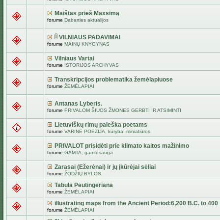
Maištas prieš Maxsimą
forume
Dabarties aktualijos
VILNIAUS PADAVIMAI
forume
MAINŲ KNYGYNAS
Vilniaus Vartai
forume
ISTORIJOS ARCHYVAS
Transkripcijos problematika žemėlapiuose
forume
ŽEMĖLAPIAI
Antanas Lyberis.
forume
PRIVALOM ŠIUOS ŽMONES GERBTI IR ATSIMINTI
Lietuviškų rimų paieška poetams
forume
VARINĖ POEZIJA, kūryba, miniatiūros
PRIVALOT prisidėti prie klimato kaitos mažinimo
forume
GAMTA, gamtosauga
Zarasai (Ežerėnai) ir jų įkūrėjai sėliai
forume
ŽODŽIŲ BYLOS
Tabula Peutingeriana
forume
ŽEMĖLAPIAI
illustrating maps from the Ancient Period:6,200 B.C. to 400
forume
ŽEMĖLAPIAI