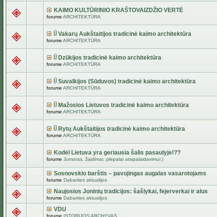
KAIMO KULTŪRINIO KRAŠTOVAIZDŽIO VERTĖ
forume
ARCHITEKTŪRA
Vakarų Aukštaitijos tradicinė kaimo architektūra
forume
ARCHITEKTŪRA
Dzūkijos tradicinė kaimo architektūra
forume
ARCHITEKTŪRA
Suvalkijos (Sūduvos) tradicinė kaimo architektūra
forume
ARCHITEKTŪRA
Mažosios Lietuvos tradicinė kaimo architektūra
forume
ARCHITEKTŪRA
Rytų Aukštaitijos tradicinė kaimo architektūra
forume
ARCHITEKTŪRA
Kodėl Lietuva yra geriausia šalis pasaulyje!??
forume
Jumoras, žaidimai, plepalai atsipalaidavimui:)
Sosnovskio barštis – pavojingas augalas vasarotojams
forume
Dabarties aktualijos
Naujosios Joninių tradicijos: šašlykai, fejerverkai ir alus
forume
Dabarties aktualijos
VDU
forume
ISTORIJOS ARCHYVAS