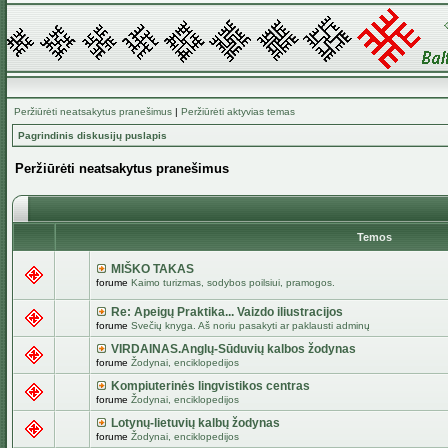
Peržiūrėti neatsakytus pranešimus
|
Peržiūrėti aktyvias temas
Pagrindinis diskusijų puslapis
Peržiūrėti neatsakytus pranešimus
Temos
MIŠKO TAKAS
forume
Kaimo turizmas, sodybos poilsiui, pramogos.
Re: Apeigų Praktika... Vaizdo iliustracijos
forume
Svečių knyga. Aš noriu pasakyti ar paklausti adminų
VIRDAINAS.Anglų-Sūduvių kalbos žodynas
forume
Žodynai, enciklopedijos
Kompiuterinės lingvistikos centras
forume
Žodynai, enciklopedijos
Lotynų-lietuvių kalbų žodynas
forume
Žodynai, enciklopedijos