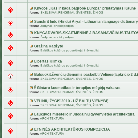
Knygos „Kas ir kada pagrobė Europą“ pristatymas Kaune
forume
SKELBIMAI:RENGINIAI, ŠVENTĖS, ŽINIOS
Sanskrit Indo (Hindu) Aryal - Lithuanian language dictionary
forume
Žodynai, enciklopedijos
KNYGADVARIS-SKAITMENINĖ J.BASANAVIČIAUS TAUTO
forume
Žodynai, enciklopedijos
Gražina Kadžytė
forume
Baltiškos kultūros puoselėtojai ir šviesuliai
Libertas Klimka
forume
Baltiškos kultūros puoselėtojai ir šviesuliai
Balsuokit.švenčių dienomis paskelbti Vėlines(lapkričio 2 d.)
forume
SKELBIMAI:RENGINIAI, ŠVENTĖS, ŽINIOS
Gintaro kosmetikos ir terapijos mėgėjų vakaras
forume
SKELBIMAI:RENGINIAI, ŠVENTĖS, ŽINIOS
VĖLINIŲ ŽYGIS'2010 - UŽ BALTŲ VIENYBĘ
forume
SKELBIMAI:RENGINIAI, ŠVENTĖS, ŽINIOS
Laukuvos miestelio ir Juodainių gyvenvietės architektūra
forume
ARCHITEKTŪRA
ETNINĖS ARCHITEKTŪROS KOMPOZICIJA
forume
ARCHITEKTŪRA