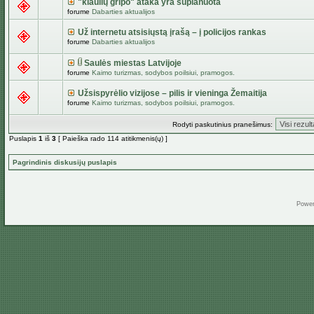
"kiaulių gripo" ataka yra suplanuota
forume
Dabarties aktualijos
Už internetu atsisiųstą įrašą – į policijos rankas
forume
Dabarties aktualijos
Saulės miestas Latvijoje
forume
Kaimo turizmas, sodybos poilsiui, pramogos.
Užsispyrėlio vizijose – pilis ir vieninga Žemaitija
forume
Kaimo turizmas, sodybos poilsiui, pramogos.
Rodyti paskutinius pranešimus:
Puslapis
1
iš
3
[ Paieška rado 114 atitikmenis(ų) ]
Pagrindinis diskusijų puslapis
Powe