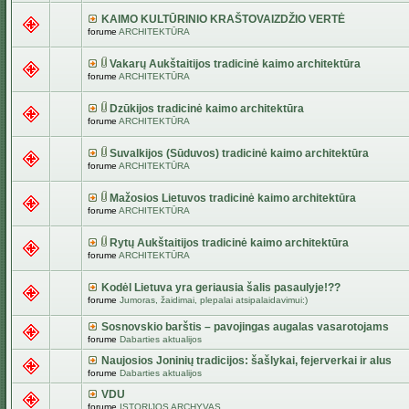
KAIMO KULTŪRINIO KRAŠTOVAIZDŽIO VERTĖ
forume
ARCHITEKTŪRA
Vakarų Aukštaitijos tradicinė kaimo architektūra
forume
ARCHITEKTŪRA
Dzūkijos tradicinė kaimo architektūra
forume
ARCHITEKTŪRA
Suvalkijos (Sūduvos) tradicinė kaimo architektūra
forume
ARCHITEKTŪRA
Mažosios Lietuvos tradicinė kaimo architektūra
forume
ARCHITEKTŪRA
Rytų Aukštaitijos tradicinė kaimo architektūra
forume
ARCHITEKTŪRA
Kodėl Lietuva yra geriausia šalis pasaulyje!??
forume
Jumoras, žaidimai, plepalai atsipalaidavimui:)
Sosnovskio barštis – pavojingas augalas vasarotojams
forume
Dabarties aktualijos
Naujosios Joninių tradicijos: šašlykai, fejerverkai ir alus
forume
Dabarties aktualijos
VDU
forume
ISTORIJOS ARCHYVAS