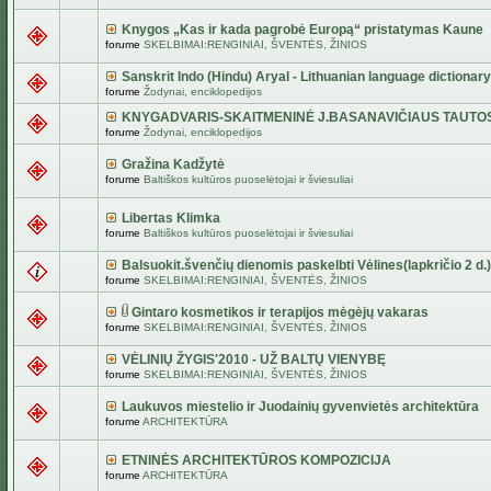
Knygos „Kas ir kada pagrobė Europą“ pristatymas Kaune
forume
SKELBIMAI:RENGINIAI, ŠVENTĖS, ŽINIOS
Sanskrit Indo (Hindu) Aryal - Lithuanian language dictionary
forume
Žodynai, enciklopedijos
KNYGADVARIS-SKAITMENINĖ J.BASANAVIČIAUS TAUTO
forume
Žodynai, enciklopedijos
Gražina Kadžytė
forume
Baltiškos kultūros puoselėtojai ir šviesuliai
Libertas Klimka
forume
Baltiškos kultūros puoselėtojai ir šviesuliai
Balsuokit.švenčių dienomis paskelbti Vėlines(lapkričio 2 d.)
forume
SKELBIMAI:RENGINIAI, ŠVENTĖS, ŽINIOS
Gintaro kosmetikos ir terapijos mėgėjų vakaras
forume
SKELBIMAI:RENGINIAI, ŠVENTĖS, ŽINIOS
VĖLINIŲ ŽYGIS'2010 - UŽ BALTŲ VIENYBĘ
forume
SKELBIMAI:RENGINIAI, ŠVENTĖS, ŽINIOS
Laukuvos miestelio ir Juodainių gyvenvietės architektūra
forume
ARCHITEKTŪRA
ETNINĖS ARCHITEKTŪROS KOMPOZICIJA
forume
ARCHITEKTŪRA