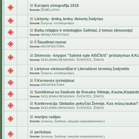
Europos etnografija 1918
forume
ŽEMĖLAPIAI
Lietuvių - lenkų, lenkų -lietuvių žodynas
forume
Žodynai, enciklopedijos
Baltų religijos ir mitologijos šaltiniai, 2 tomas (dovanoju)
forume
MAINŲ KNYGYNAS
Šiaudiniai namai
forume
ARCHITEKTŪRA
Dėmesio - knygos "Sakmė spie AISČIUS" pristatymas KA
forume
SKELBIMAI:RENGINIAI, ŠVENTĖS, ŽINIOS
Lietuvos vietovardžiai ir Literatūros terminų žodynėlis
forume
Žodynai, enciklopedijos
Kernavės tyrinėjimai
forume
ARCHITEKTŪRA
Susitikimai su Statkute de Rosales Vilniuje, Kaune,Klaipėdo
forume
SKELBIMAI:RENGINIAI, ŠVENTĖS, ŽINIOS
Konferencija: Globalūs pokyčiai Žemėje. Kas mūsų laukia?
forume
SKELBIMAI:RENGINIAI, ŠVENTĖS, ŽINIOS
marijos radijas
forume
Jumoras, žaidimai, plepalai atsipalaidavimui:)
perkūnas
forume
Jumoras, žaidimai, plepalai atsipalaidavimui:)