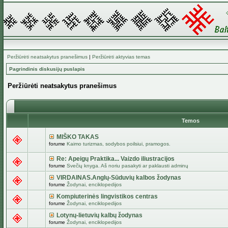
Peržiūrėti neatsakytus pranešimus
|
Peržiūrėti aktyvias temas
Pagrindinis diskusijų puslapis
Peržiūrėti neatsakytus pranešimus
Temos
MIŠKO TAKAS
forume
Kaimo turizmas, sodybos poilsiui, pramogos.
Re: Apeigų Praktika... Vaizdo iliustracijos
forume
Svečių knyga. Aš noriu pasakyti ar paklausti adminų
VIRDAINAS.Anglų-Sūduvių kalbos žodynas
forume
Žodynai, enciklopedijos
Kompiuterinės lingvistikos centras
forume
Žodynai, enciklopedijos
Lotynų-lietuvių kalbų žodynas
forume
Žodynai, enciklopedijos