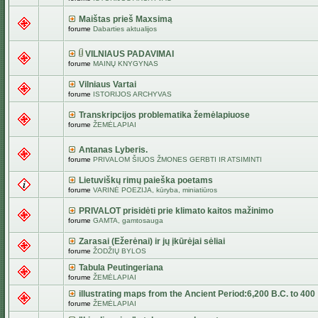
Maištas prieš Maxsimą
forume
Dabarties aktualijos
VILNIAUS PADAVIMAI
forume
MAINŲ KNYGYNAS
Vilniaus Vartai
forume
ISTORIJOS ARCHYVAS
Transkripcijos problematika žemėlapiuose
forume
ŽEMĖLAPIAI
Antanas Lyberis.
forume
PRIVALOM ŠIUOS ŽMONES GERBTI IR ATSIMINTI
Lietuviškų rimų paieška poetams
forume
VARINĖ POEZIJA, kūryba, miniatiūros
PRIVALOT prisidėti prie klimato kaitos mažinimo
forume
GAMTA, gamtosauga
Zarasai (Ežerėnai) ir jų įkūrėjai sėliai
forume
ŽODŽIŲ BYLOS
Tabula Peutingeriana
forume
ŽEMĖLAPIAI
illustrating maps from the Ancient Period:6,200 B.C. to 400
forume
ŽEMĖLAPIAI