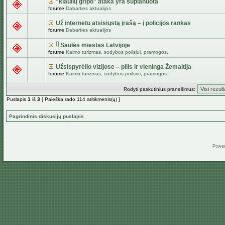
"kiaulių gripo" ataka yra suplanuota
forume
Dabarties aktualijos
Už internetu atsisiųstą įrašą – į policijos rankas
forume
Dabarties aktualijos
Saulės miestas Latvijoje
forume
Kaimo turizmas, sodybos poilsiui, pramogos.
Užsispyrėlio vizijose – pilis ir vieninga Žemaitija
forume
Kaimo turizmas, sodybos poilsiui, pramogos.
Rodyti paskutinius pranešimus:
Puslapis
1
iš
3
[ Paieška rado 114 atitikmenis(ų) ]
Pagrindinis diskusijų puslapis
Powe