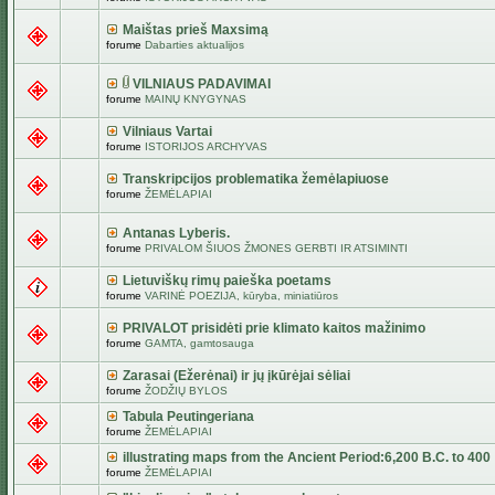
Maištas prieš Maxsimą
forume
Dabarties aktualijos
VILNIAUS PADAVIMAI
forume
MAINŲ KNYGYNAS
Vilniaus Vartai
forume
ISTORIJOS ARCHYVAS
Transkripcijos problematika žemėlapiuose
forume
ŽEMĖLAPIAI
Antanas Lyberis.
forume
PRIVALOM ŠIUOS ŽMONES GERBTI IR ATSIMINTI
Lietuviškų rimų paieška poetams
forume
VARINĖ POEZIJA, kūryba, miniatiūros
PRIVALOT prisidėti prie klimato kaitos mažinimo
forume
GAMTA, gamtosauga
Zarasai (Ežerėnai) ir jų įkūrėjai sėliai
forume
ŽODŽIŲ BYLOS
Tabula Peutingeriana
forume
ŽEMĖLAPIAI
illustrating maps from the Ancient Period:6,200 B.C. to 400
forume
ŽEMĖLAPIAI