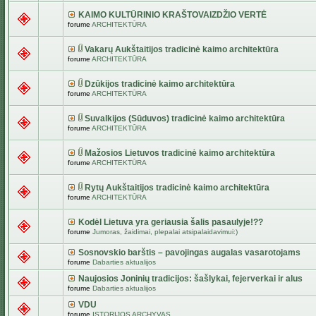
KAIMO KULTŪRINIO KRAŠTOVAIZDŽIO VERTĖ
forume
ARCHITEKTŪRA
Vakarų Aukštaitijos tradicinė kaimo architektūra
forume
ARCHITEKTŪRA
Dzūkijos tradicinė kaimo architektūra
forume
ARCHITEKTŪRA
Suvalkijos (Sūduvos) tradicinė kaimo architektūra
forume
ARCHITEKTŪRA
Mažosios Lietuvos tradicinė kaimo architektūra
forume
ARCHITEKTŪRA
Rytų Aukštaitijos tradicinė kaimo architektūra
forume
ARCHITEKTŪRA
Kodėl Lietuva yra geriausia šalis pasaulyje!??
forume
Jumoras, žaidimai, plepalai atsipalaidavimui:)
Sosnovskio barštis – pavojingas augalas vasarotojams
forume
Dabarties aktualijos
Naujosios Joninių tradicijos: šašlykai, fejerverkai ir alus
forume
Dabarties aktualijos
VDU
forume
ISTORIJOS ARCHYVAS