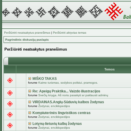
Peržiūrėti neatsakytus pranešimus
|
Peržiūrėti aktyvias temas
Pagrindinis diskusijų puslapis
Peržiūrėti neatsakytus pranešimus
Temos
MIŠKO TAKAS
forume
Kaimo turizmas, sodybos poilsiui, pramogos.
Re: Apeigų Praktika... Vaizdo iliustracijos
forume
Svečių knyga. Aš noriu pasakyti ar paklausti adminų
VIRDAINAS.Anglų-Sūduvių kalbos žodynas
forume
Žodynai, enciklopedijos
Kompiuterinės lingvistikos centras
forume
Žodynai, enciklopedijos
Lotynų-lietuvių kalbų žodynas
forume
Žodynai, enciklopedijos