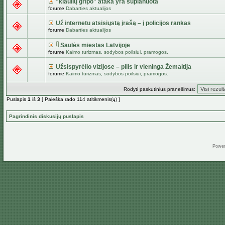
"kiaulių gripo" ataka yra suplanuota
forume
Dabarties aktualijos
Už internetu atsisiųstą įrašą – į policijos rankas
forume
Dabarties aktualijos
Saulės miestas Latvijoje
forume
Kaimo turizmas, sodybos poilsiui, pramogos.
Užsispyrėlio vizijose – pilis ir vieninga Žemaitija
forume
Kaimo turizmas, sodybos poilsiui, pramogos.
Rodyti paskutinius pranešimus:
Puslapis
1
iš
3
[ Paieška rado 114 atitikmenis(ų) ]
Pagrindinis diskusijų puslapis
Powe