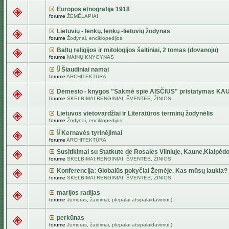
Europos etnografija 1918
forume
ŽEMĖLAPIAI
Lietuvių - lenkų, lenkų -lietuvių žodynas
forume
Žodynai, enciklopedijos
Baltų religijos ir mitologijos šaltiniai, 2 tomas (dovanoju)
forume
MAINŲ KNYGYNAS
Šiaudiniai namai
forume
ARCHITEKTŪRA
Dėmesio - knygos "Sakmė spie AISČIUS" pristatymas KA
forume
SKELBIMAI:RENGINIAI, ŠVENTĖS, ŽINIOS
Lietuvos vietovardžiai ir Literatūros terminų žodynėlis
forume
Žodynai, enciklopedijos
Kernavės tyrinėjimai
forume
ARCHITEKTŪRA
Susitikimai su Statkute de Rosales Vilniuje, Kaune,Klaipėdo
forume
SKELBIMAI:RENGINIAI, ŠVENTĖS, ŽINIOS
Konferencija: Globalūs pokyčiai Žemėje. Kas mūsų laukia?
forume
SKELBIMAI:RENGINIAI, ŠVENTĖS, ŽINIOS
marijos radijas
forume
Jumoras, žaidimai, plepalai atsipalaidavimui:)
perkūnas
forume
Jumoras, žaidimai, plepalai atsipalaidavimui:)