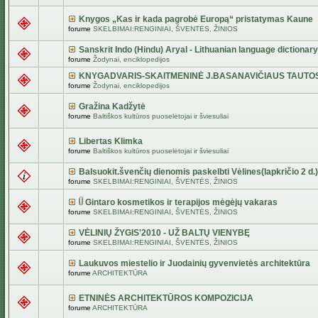
Knygos „Kas ir kada pagrobė Europą“ pristatymas Kaune
forume
SKELBIMAI:RENGINIAI, ŠVENTĖS, ŽINIOS
Sanskrit Indo (Hindu) Aryal - Lithuanian language dictionary
forume
Žodynai, enciklopedijos
KNYGADVARIS-SKAITMENINĖ J.BASANAVIČIAUS TAUTO
forume
Žodynai, enciklopedijos
Gražina Kadžytė
forume
Baltiškos kultūros puoselėtojai ir šviesuliai
Libertas Klimka
forume
Baltiškos kultūros puoselėtojai ir šviesuliai
Balsuokit.švenčių dienomis paskelbti Vėlines(lapkričio 2 d.)
forume
SKELBIMAI:RENGINIAI, ŠVENTĖS, ŽINIOS
Gintaro kosmetikos ir terapijos mėgėjų vakaras
forume
SKELBIMAI:RENGINIAI, ŠVENTĖS, ŽINIOS
VĖLINIŲ ŽYGIS'2010 - UŽ BALTŲ VIENYBĘ
forume
SKELBIMAI:RENGINIAI, ŠVENTĖS, ŽINIOS
Laukuvos miestelio ir Juodainių gyvenvietės architektūra
forume
ARCHITEKTŪRA
ETNINĖS ARCHITEKTŪROS KOMPOZICIJA
forume
ARCHITEKTŪRA