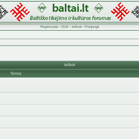
Registruotis
•
DUK
•
Ieškoti
•
Prisijungti
Ieškoti
Temos