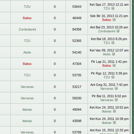
Ket Spa 17, 2013 12:11 am
TZU
0
53643
TZU
Sek Bir 16, 2013 11:21 pm
Baltas
0
46449
Baltas
Ant Bal 23, 2013 10:26 am
Zordsdavini
0
84358
Zordsdavini
Ket Bal 18, 2013 8:26 pm
TZU
0
52365
TZU
Ket Vas 09, 2012 12:07 am
Aistis
0
54140
Aistis
Pir Lap 21, 2011 1:42 pm
Baltas
0
47304
Baltas
Pir Rgs 12, 2011 5:39 pm
TZU
0
53735
TZU
Ant Geg 31, 2011 7:42 pm
Varvaras
0
53217
Varvaras
Pir Bal 11, 2011 6:02 pm
Varvaras
0
55030
Varvaras
Ket Kov 24, 2011 10:52 pm
titanas
0
49094
titanas
Ket Kov 24, 2011 10:38 pm
titanas
0
43598
titanas
Ant Kov 15, 2011 12:32 pm
Varvaras
0
53799