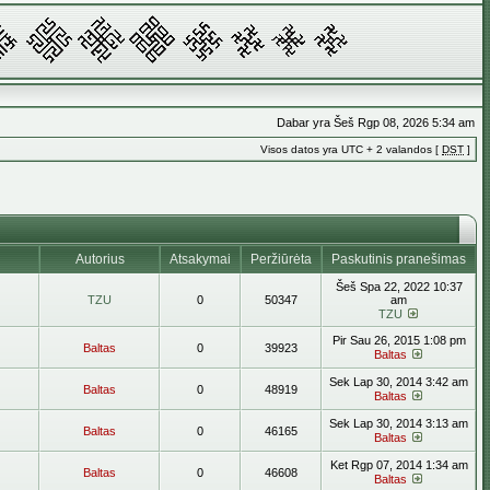
Dabar yra Šeš Rgp 08, 2026 5:34 am
Visos datos yra UTC + 2 valandos [
DST
]
Autorius
Atsakymai
Peržiūrėta
Paskutinis pranešimas
Šeš Spa 22, 2022 10:37
TZU
0
50347
am
TZU
Pir Sau 26, 2015 1:08 pm
Baltas
0
39923
Baltas
Sek Lap 30, 2014 3:42 am
Baltas
0
48919
Baltas
Sek Lap 30, 2014 3:13 am
Baltas
0
46165
Baltas
Ket Rgp 07, 2014 1:34 am
Baltas
0
46608
Baltas