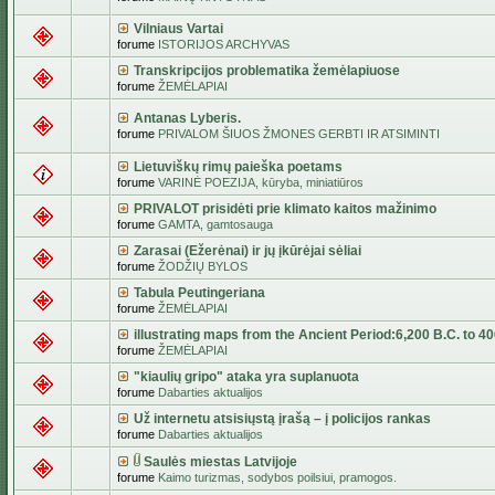
Vilniaus Vartai
forume
ISTORIJOS ARCHYVAS
Transkripcijos problematika žemėlapiuose
forume
ŽEMĖLAPIAI
Antanas Lyberis.
forume
PRIVALOM ŠIUOS ŽMONES GERBTI IR ATSIMINTI
Lietuviškų rimų paieška poetams
forume
VARINĖ POEZIJA, kūryba, miniatiūros
PRIVALOT prisidėti prie klimato kaitos mažinimo
forume
GAMTA, gamtosauga
Zarasai (Ežerėnai) ir jų įkūrėjai sėliai
forume
ŽODŽIŲ BYLOS
Tabula Peutingeriana
forume
ŽEMĖLAPIAI
illustrating maps from the Ancient Period:6,200 B.C. to 4
forume
ŽEMĖLAPIAI
"kiaulių gripo" ataka yra suplanuota
forume
Dabarties aktualijos
Už internetu atsisiųstą įrašą – į policijos rankas
forume
Dabarties aktualijos
Saulės miestas Latvijoje
forume
Kaimo turizmas, sodybos poilsiui, pramogos.