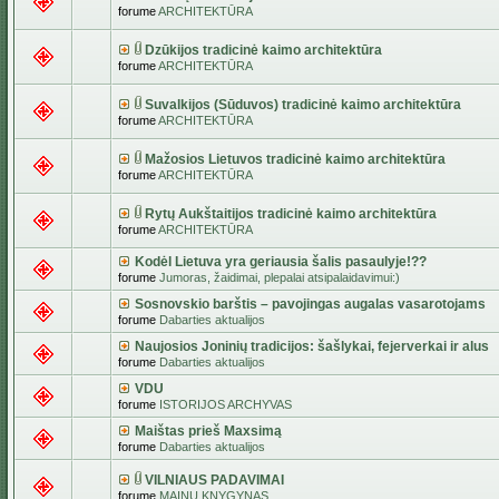
forume
ARCHITEKTŪRA
Dzūkijos tradicinė kaimo architektūra
forume
ARCHITEKTŪRA
Suvalkijos (Sūduvos) tradicinė kaimo architektūra
forume
ARCHITEKTŪRA
Mažosios Lietuvos tradicinė kaimo architektūra
forume
ARCHITEKTŪRA
Rytų Aukštaitijos tradicinė kaimo architektūra
forume
ARCHITEKTŪRA
Kodėl Lietuva yra geriausia šalis pasaulyje!??
forume
Jumoras, žaidimai, plepalai atsipalaidavimui:)
Sosnovskio barštis – pavojingas augalas vasarotojams
forume
Dabarties aktualijos
Naujosios Joninių tradicijos: šašlykai, fejerverkai ir alus
forume
Dabarties aktualijos
VDU
forume
ISTORIJOS ARCHYVAS
Maištas prieš Maxsimą
forume
Dabarties aktualijos
VILNIAUS PADAVIMAI
forume
MAINŲ KNYGYNAS