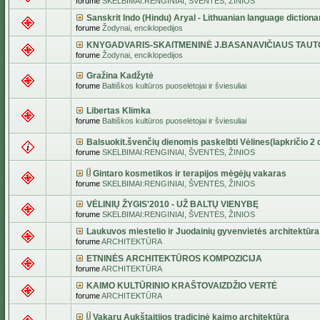
forume
SKELBIMAI:RENGINIAI, ŠVENTĖS, ŽINIOS
Sanskrit Indo (Hindu) Aryal - Lithuanian language dictiona
forume
Žodynai, enciklopedijos
KNYGADVARIS-SKAITMENINĖ J.BASANAVIČIAUS TAUT
forume
Žodynai, enciklopedijos
Gražina Kadžytė
forume
Baltiškos kultūros puoselėtojai ir šviesuliai
Libertas Klimka
forume
Baltiškos kultūros puoselėtojai ir šviesuliai
Balsuokit.švenčių dienomis paskelbti Vėlines(lapkričio 2 d
forume
SKELBIMAI:RENGINIAI, ŠVENTĖS, ŽINIOS
Gintaro kosmetikos ir terapijos mėgėjų vakaras
forume
SKELBIMAI:RENGINIAI, ŠVENTĖS, ŽINIOS
VĖLINIŲ ŽYGIS'2010 - UŽ BALTŲ VIENYBĘ
forume
SKELBIMAI:RENGINIAI, ŠVENTĖS, ŽINIOS
Laukuvos miestelio ir Juodainių gyvenvietės architektūra
forume
ARCHITEKTŪRA
ETNINĖS ARCHITEKTŪROS KOMPOZICIJA
forume
ARCHITEKTŪRA
KAIMO KULTŪRINIO KRAŠTOVAIZDŽIO VERTĖ
forume
ARCHITEKTŪRA
Vakarų Aukštaitijos tradicinė kaimo architektūra