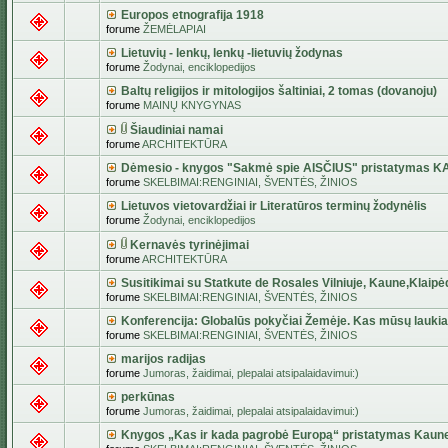
Europos etnografija 1918
forume
ŽEMĖLAPIAI
Lietuvių - lenkų, lenkų -lietuvių žodynas
forume
Žodynai, enciklopedijos
Baltų religijos ir mitologijos šaltiniai, 2 tomas (dovanoju)
forume
MAINŲ KNYGYNAS
Šiaudiniai namai
forume
ARCHITEKTŪRA
Dėmesio - knygos "Sakmė spie AISČIUS" pristatymas 
forume
SKELBIMAI:RENGINIAI, ŠVENTĖS, ŽINIOS
Lietuvos vietovardžiai ir Literatūros terminų žodynėlis
forume
Žodynai, enciklopedijos
Kernavės tyrinėjimai
forume
ARCHITEKTŪRA
Susitikimai su Statkute de Rosales Vilniuje, Kaune,Klaipė
forume
SKELBIMAI:RENGINIAI, ŠVENTĖS, ŽINIOS
Konferencija: Globalūs pokyčiai Žemėje. Kas mūsų lauki
forume
SKELBIMAI:RENGINIAI, ŠVENTĖS, ŽINIOS
marijos radijas
forume
Jumoras, žaidimai, plepalai atsipalaidavimui:)
perkūnas
forume
Jumoras, žaidimai, plepalai atsipalaidavimui:)
Knygos „Kas ir kada pagrobė Europą“ pristatymas Kaun