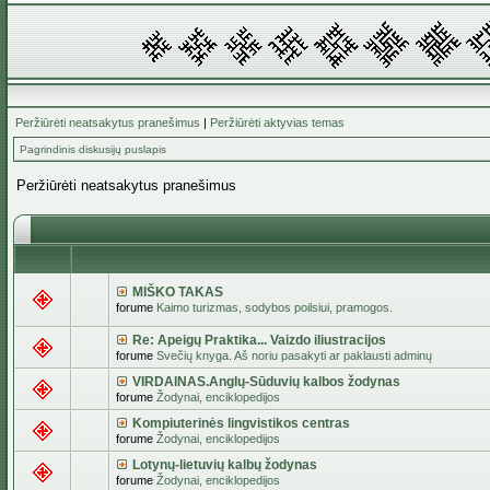
Peržiūrėti neatsakytus pranešimus
|
Peržiūrėti aktyvias temas
Pagrindinis diskusijų puslapis
Peržiūrėti neatsakytus pranešimus
MIŠKO TAKAS
forume
Kaimo turizmas, sodybos poilsiui, pramogos.
Re: Apeigų Praktika... Vaizdo iliustracijos
forume
Svečių knyga. Aš noriu pasakyti ar paklausti adminų
VIRDAINAS.Anglų-Sūduvių kalbos žodynas
forume
Žodynai, enciklopedijos
Kompiuterinės lingvistikos centras
forume
Žodynai, enciklopedijos
Lotynų-lietuvių kalbų žodynas
forume
Žodynai, enciklopedijos