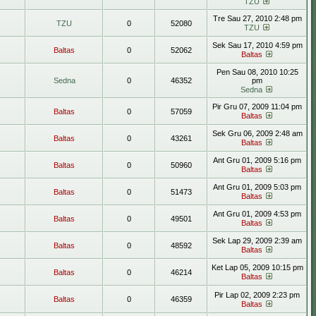
TZU
Tre Sau 27, 2010 2:48 pm
TZU
0
52080
TZU
Sek Sau 17, 2010 4:59 pm
Baltas
0
52062
Baltas
Pen Sau 08, 2010 10:25
Sedna
0
46352
pm
Sedna
Pir Gru 07, 2009 11:04 pm
Baltas
0
57059
Baltas
Sek Gru 06, 2009 2:48 am
Baltas
0
43261
Baltas
Ant Gru 01, 2009 5:16 pm
Baltas
0
50960
Baltas
Ant Gru 01, 2009 5:03 pm
Baltas
0
51473
Baltas
Ant Gru 01, 2009 4:53 pm
Baltas
0
49501
Baltas
Sek Lap 29, 2009 2:39 am
Baltas
0
48592
Baltas
Ket Lap 05, 2009 10:15 pm
Baltas
0
46214
Baltas
Pir Lap 02, 2009 2:23 pm
Baltas
0
46359
Baltas