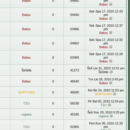
Baltas
0
54882
pm
Baltas
Sek Spa 17, 2010 12:43
Baltas
0
54940
pm
Baltas
Sek Spa 17, 2010 12:37
Baltas
0
53966
pm
Baltas
Sek Spa 17, 2010 12:32
Baltas
0
54962
pm
Baltas
Sek Spa 17, 2010 12:29
Baltas
0
53469
pm
Baltas
Šeš Lie 31, 2010 12:51 am
Šešėlis
0
41273
Šešėlis
Tre Lie 28, 2010 2:43 pm
Baltas
0
46640
Baltas
Ket Bir 24, 2010 11:53 am
BURTONIS
0
46695
BURTONIS
Pir Bal 05, 2010 11:54 pm
TZU
0
58238
TZU
Šeš Kov 20, 2010 5:33 pm
ragana
0
45180
ragana
Pen Kov 05, 2010 12:33
TZU
0
52955
pm