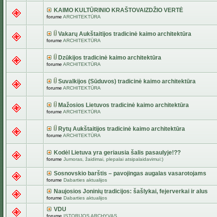
KAIMO KULTŪRINIO KRAŠTOVAIZDŽIO VERTĖ
forume
ARCHITEKTŪRA
Vakarų Aukštaitijos tradicinė kaimo architektūra
forume
ARCHITEKTŪRA
Dzūkijos tradicinė kaimo architektūra
forume
ARCHITEKTŪRA
Suvalkijos (Sūduvos) tradicinė kaimo architektūra
forume
ARCHITEKTŪRA
Mažosios Lietuvos tradicinė kaimo architektūra
forume
ARCHITEKTŪRA
Rytų Aukštaitijos tradicinė kaimo architektūra
forume
ARCHITEKTŪRA
Kodėl Lietuva yra geriausia šalis pasaulyje!??
forume
Jumoras, žaidimai, plepalai atsipalaidavimui:)
Sosnovskio barštis – pavojingas augalas vasarotojams
forume
Dabarties aktualijos
Naujosios Joninių tradicijos: šašlykai, fejerverkai ir alus
forume
Dabarties aktualijos
VDU
forume
ISTORIJOS ARCHYVAS