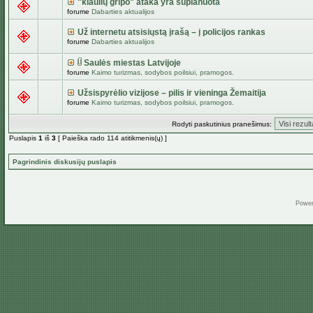
"kiaulių gripo" ataka yra suplanuota
forume
Dabarties aktualijos
Už internetu atsisiųstą įrašą – į policijos rankas
forume
Dabarties aktualijos
Saulės miestas Latvijoje
forume
Kaimo turizmas, sodybos poilsiui, pramogos.
Užsispyrėlio vizijose – pilis ir vieninga Žemaitija
forume
Kaimo turizmas, sodybos poilsiui, pramogos.
Rodyti paskutinius pranešimus:
Puslapis
1
iš
3
[ Paieška rado 114 atitikmenis(ų) ]
Pagrindinis diskusijų puslapis
Powe