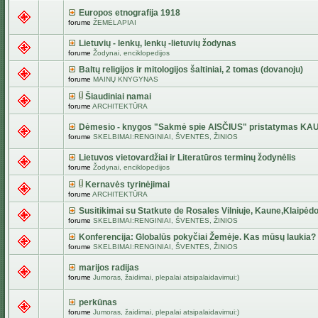
Europos etnografija 1918
forume
ŽEMĖLAPIAI
Lietuvių - lenkų, lenkų -lietuvių žodynas
forume
Žodynai, enciklopedijos
Baltų religijos ir mitologijos šaltiniai, 2 tomas (dovanoju)
forume
MAINŲ KNYGYNAS
Šiaudiniai namai
forume
ARCHITEKTŪRA
Dėmesio - knygos "Sakmė spie AISČIUS" pristatymas KA
forume
SKELBIMAI:RENGINIAI, ŠVENTĖS, ŽINIOS
Lietuvos vietovardžiai ir Literatūros terminų žodynėlis
forume
Žodynai, enciklopedijos
Kernavės tyrinėjimai
forume
ARCHITEKTŪRA
Susitikimai su Statkute de Rosales Vilniuje, Kaune,Klaipėdo
forume
SKELBIMAI:RENGINIAI, ŠVENTĖS, ŽINIOS
Konferencija: Globalūs pokyčiai Žemėje. Kas mūsų laukia?
forume
SKELBIMAI:RENGINIAI, ŠVENTĖS, ŽINIOS
marijos radijas
forume
Jumoras, žaidimai, plepalai atsipalaidavimui:)
perkūnas
forume
Jumoras, žaidimai, plepalai atsipalaidavimui:)