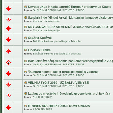
Knygos „Kas ir kada pagrobė Europą“ pristatymas Kaune
forume
SKELBIMAI:RENGINIAI, ŠVENTĖS, ŽINIOS
Sanskrit Indo (Hindu) Aryal - Lithuanian language dictionary
forume
Žodynai, enciklopedijos
KNYGADVARIS-SKAITMENINĖ J.BASANAVIČIAUS TAUTO
forume
Žodynai, enciklopedijos
Gražina Kadžytė
forume
Baltiškos kultūros puoselėtojai ir šviesuliai
Libertas Klimka
forume
Baltiškos kultūros puoselėtojai ir šviesuliai
Balsuokit.švenčių dienomis paskelbti Vėlines(lapkričio 2 d.)
forume
SKELBIMAI:RENGINIAI, ŠVENTĖS, ŽINIOS
Gintaro kosmetikos ir terapijos mėgėjų vakaras
forume
SKELBIMAI:RENGINIAI, ŠVENTĖS, ŽINIOS
VĖLINIŲ ŽYGIS'2010 - UŽ BALTŲ VIENYBĘ
forume
SKELBIMAI:RENGINIAI, ŠVENTĖS, ŽINIOS
Laukuvos miestelio ir Juodainių gyvenvietės architektūra
forume
ARCHITEKTŪRA
ETNINĖS ARCHITEKTŪROS KOMPOZICIJA
forume
ARCHITEKTŪRA