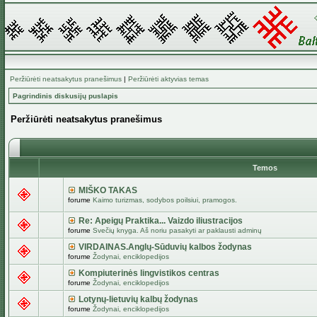
Peržiūrėti neatsakytus pranešimus
|
Peržiūrėti aktyvias temas
Pagrindinis diskusijų puslapis
Peržiūrėti neatsakytus pranešimus
Temos
MIŠKO TAKAS
forume
Kaimo turizmas, sodybos poilsiui, pramogos.
Re: Apeigų Praktika... Vaizdo iliustracijos
forume
Svečių knyga. Aš noriu pasakyti ar paklausti adminų
VIRDAINAS.Anglų-Sūduvių kalbos žodynas
forume
Žodynai, enciklopedijos
Kompiuterinės lingvistikos centras
forume
Žodynai, enciklopedijos
Lotynų-lietuvių kalbų žodynas
forume
Žodynai, enciklopedijos