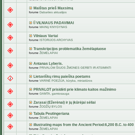
Maištas prieš Maxsimą
forume
Dabarties aktualijos
VILNIAUS PADAVIMAI
forume
MAINŲ KNYGYNAS
Vilniaus Vartai
forume
ISTORIJOS ARCHYVAS
Transkripcijos problematika žemėlapiuose
forume
ŽEMĖLAPIAI
Antanas Lyberis.
forume
PRIVALOM ŠIUOS ŽMONES GERBTI IR ATSIMINTI
Lietuviškų rimų paieška poetams
forume
VARINĖ POEZIJA, kūryba, miniatiūros
PRIVALOT prisidėti prie klimato kaitos mažinimo
forume
GAMTA, gamtosauga
Zarasai (Ežerėnai) ir jų įkūrėjai sėliai
forume
ŽODŽIŲ BYLOS
Tabula Peutingeriana
forume
ŽEMĖLAPIAI
illustrating maps from the Ancient Period:6,200 B.C. to 400
forume
ŽEMĖLAPIAI