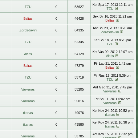
Ket Spa 17, 2013 12:11 am
TZU
0
53627
TZU
Sek Bir 16, 2013 11:21 pm
Baltas
0
46428
Baltas
Ant Bal 23, 2013 10:26 am
Zordsdavini
0
84335
Zordsdavini
Ket Bal 18, 2013 8:26 pm
TZU
0
52345
TZU
Ket Vas 09, 2012 12:07 am
Aistis
0
54129
Aistis
Pir Lap 21, 2011 1:42 pm
Baltas
0
47279
Baltas
Pir Rgs 12, 2011 5:39 pm
TZU
0
53719
TZU
Ant Geg 31, 2011 7:42 pm
Varvaras
0
53205
Varvaras
Pir Bal 11, 2011 6:02 pm
Varvaras
0
55016
Varvaras
Ket Kov 24, 2011 10:52 pm
titanas
0
49076
titanas
Ket Kov 24, 2011 10:38 pm
titanas
0
43580
titanas
Ant Kov 15, 2011 12:32 pm
Varvaras
0
53785