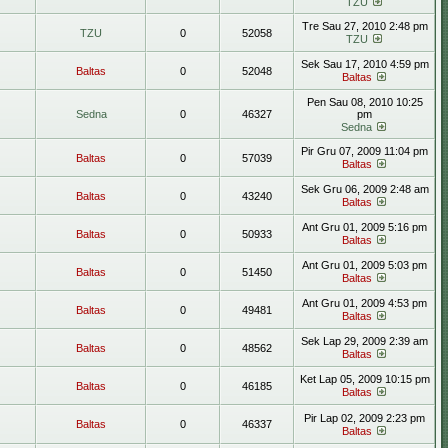
TZU
Tre Sau 27, 2010 2:48 pm
TZU
0
52058
TZU
Sek Sau 17, 2010 4:59 pm
Baltas
0
52048
Baltas
Pen Sau 08, 2010 10:25
Sedna
0
46327
pm
Sedna
Pir Gru 07, 2009 11:04 pm
Baltas
0
57039
Baltas
Sek Gru 06, 2009 2:48 am
Baltas
0
43240
Baltas
Ant Gru 01, 2009 5:16 pm
Baltas
0
50933
Baltas
Ant Gru 01, 2009 5:03 pm
Baltas
0
51450
Baltas
Ant Gru 01, 2009 4:53 pm
Baltas
0
49481
Baltas
Sek Lap 29, 2009 2:39 am
Baltas
0
48562
Baltas
Ket Lap 05, 2009 10:15 pm
Baltas
0
46185
Baltas
Pir Lap 02, 2009 2:23 pm
Baltas
0
46337
Baltas