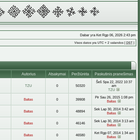
Dabar yra Ket Rgp 06, 2026 2:43 pm
Visos datos yra UTC + 2 valandos [
DST
]
Autorius
Atsakymai
Peržiūrėta
Paskutinis pranešimas
Šeš Spa 22, 2022 10:37
TZU
0
50320
am
TZU
Pir Sau 26, 2015 1:08 pm
Baltas
0
39908
Baltas
Sek Lap 30, 2014 3:42 am
Baltas
0
48894
Baltas
Sek Lap 30, 2014 3:13 am
Baltas
0
46146
Baltas
Ket Rgp 07, 2014 1:34 am
Baltas
0
46580
Baltas