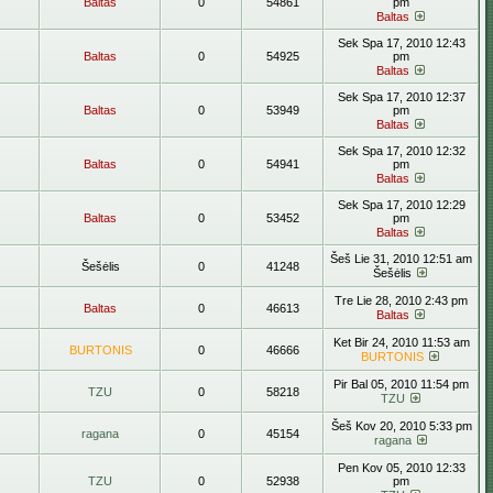
Baltas
0
54861
pm
Baltas
Sek Spa 17, 2010 12:43
Baltas
0
54925
pm
Baltas
Sek Spa 17, 2010 12:37
Baltas
0
53949
pm
Baltas
Sek Spa 17, 2010 12:32
Baltas
0
54941
pm
Baltas
Sek Spa 17, 2010 12:29
Baltas
0
53452
pm
Baltas
Šeš Lie 31, 2010 12:51 am
Šešėlis
0
41248
Šešėlis
Tre Lie 28, 2010 2:43 pm
Baltas
0
46613
Baltas
Ket Bir 24, 2010 11:53 am
BURTONIS
0
46666
BURTONIS
Pir Bal 05, 2010 11:54 pm
TZU
0
58218
TZU
Šeš Kov 20, 2010 5:33 pm
ragana
0
45154
ragana
Pen Kov 05, 2010 12:33
TZU
0
52938
pm