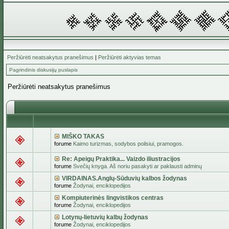
Peržiūrėti neatsakytus pranešimus
|
Peržiūrėti aktyvias temas
Pagrindinis diskusijų puslapis
Peržiūrėti neatsakytus pranešimus
MIŠKO TAKAS
forume
Kaimo turizmas, sodybos poilsiui, pramogos.
Re: Apeigų Praktika... Vaizdo iliustracijos
forume
Svečių knyga. Aš noriu pasakyti ar paklausti adminų
VIRDAINAS.Anglų-Sūduvių kalbos žodynas
forume
Žodynai, enciklopedijos
Kompiuterinės lingvistikos centras
forume
Žodynai, enciklopedijos
Lotynų-lietuvių kalbų žodynas
forume
Žodynai, enciklopedijos