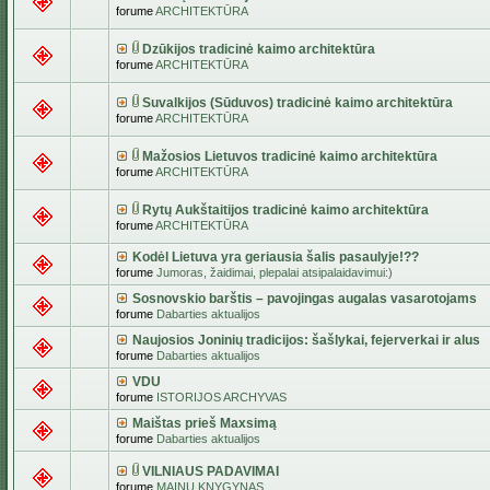
forume
ARCHITEKTŪRA
Dzūkijos tradicinė kaimo architektūra
forume
ARCHITEKTŪRA
Suvalkijos (Sūduvos) tradicinė kaimo architektūra
forume
ARCHITEKTŪRA
Mažosios Lietuvos tradicinė kaimo architektūra
forume
ARCHITEKTŪRA
Rytų Aukštaitijos tradicinė kaimo architektūra
forume
ARCHITEKTŪRA
Kodėl Lietuva yra geriausia šalis pasaulyje!??
forume
Jumoras, žaidimai, plepalai atsipalaidavimui:)
Sosnovskio barštis – pavojingas augalas vasarotojams
forume
Dabarties aktualijos
Naujosios Joninių tradicijos: šašlykai, fejerverkai ir alus
forume
Dabarties aktualijos
VDU
forume
ISTORIJOS ARCHYVAS
Maištas prieš Maxsimą
forume
Dabarties aktualijos
VILNIAUS PADAVIMAI
forume
MAINŲ KNYGYNAS