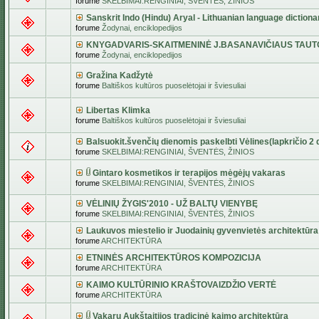
forume
SKELBIMAI:RENGINIAI, ŠVENTĖS, ŽINIOS
Sanskrit Indo (Hindu) Aryal - Lithuanian language dictiona
forume
Žodynai, enciklopedijos
KNYGADVARIS-SKAITMENINĖ J.BASANAVIČIAUS TAUT
forume
Žodynai, enciklopedijos
Gražina Kadžytė
forume
Baltiškos kultūros puoselėtojai ir šviesuliai
Libertas Klimka
forume
Baltiškos kultūros puoselėtojai ir šviesuliai
Balsuokit.švenčių dienomis paskelbti Vėlines(lapkričio 2 d
forume
SKELBIMAI:RENGINIAI, ŠVENTĖS, ŽINIOS
Gintaro kosmetikos ir terapijos mėgėjų vakaras
forume
SKELBIMAI:RENGINIAI, ŠVENTĖS, ŽINIOS
VĖLINIŲ ŽYGIS'2010 - UŽ BALTŲ VIENYBĘ
forume
SKELBIMAI:RENGINIAI, ŠVENTĖS, ŽINIOS
Laukuvos miestelio ir Juodainių gyvenvietės architektūra
forume
ARCHITEKTŪRA
ETNINĖS ARCHITEKTŪROS KOMPOZICIJA
forume
ARCHITEKTŪRA
KAIMO KULTŪRINIO KRAŠTOVAIZDŽIO VERTĖ
forume
ARCHITEKTŪRA
Vakarų Aukštaitijos tradicinė kaimo architektūra