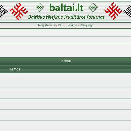
Registruotis
•
DUK
•
Ieškoti
•
Prisijungti
Ieškoti
Temos