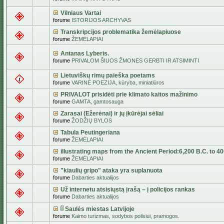
Vilniaus Vartai
forume
ISTORIJOS ARCHYVAS
Transkripcijos problematika žemėlapiuose
forume
ŽEMĖLAPIAI
Antanas Lyberis.
forume
PRIVALOM ŠIUOS ŽMONES GERBTI IR ATSIMINTI
Lietuviškų rimų paieška poetams
forume
VARINĖ POEZIJA, kūryba, miniatiūros
PRIVALOT prisidėti prie klimato kaitos mažinimo
forume
GAMTA, gamtosauga
Zarasai (Ežerėnai) ir jų įkūrėjai sėliai
forume
ŽODŽIŲ BYLOS
Tabula Peutingeriana
forume
ŽEMĖLAPIAI
illustrating maps from the Ancient Period:6,200 B.C. to 4
forume
ŽEMĖLAPIAI
"kiaulių gripo" ataka yra suplanuota
forume
Dabarties aktualijos
Už internetu atsisiųstą įrašą – į policijos rankas
forume
Dabarties aktualijos
Saulės miestas Latvijoje
forume
Kaimo turizmas, sodybos poilsiui, pramogos.