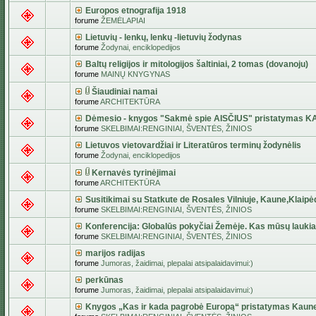
Europos etnografija 1918
forume
ŽEMĖLAPIAI
Lietuvių - lenkų, lenkų -lietuvių žodynas
forume
Žodynai, enciklopedijos
Baltų religijos ir mitologijos šaltiniai, 2 tomas (dovanoju)
forume
MAINŲ KNYGYNAS
Šiaudiniai namai
forume
ARCHITEKTŪRA
Dėmesio - knygos "Sakmė spie AISČIUS" pristatymas 
forume
SKELBIMAI:RENGINIAI, ŠVENTĖS, ŽINIOS
Lietuvos vietovardžiai ir Literatūros terminų žodynėlis
forume
Žodynai, enciklopedijos
Kernavės tyrinėjimai
forume
ARCHITEKTŪRA
Susitikimai su Statkute de Rosales Vilniuje, Kaune,Klaipė
forume
SKELBIMAI:RENGINIAI, ŠVENTĖS, ŽINIOS
Konferencija: Globalūs pokyčiai Žemėje. Kas mūsų lauki
forume
SKELBIMAI:RENGINIAI, ŠVENTĖS, ŽINIOS
marijos radijas
forume
Jumoras, žaidimai, plepalai atsipalaidavimui:)
perkūnas
forume
Jumoras, žaidimai, plepalai atsipalaidavimui:)
Knygos „Kas ir kada pagrobė Europą“ pristatymas Kaun