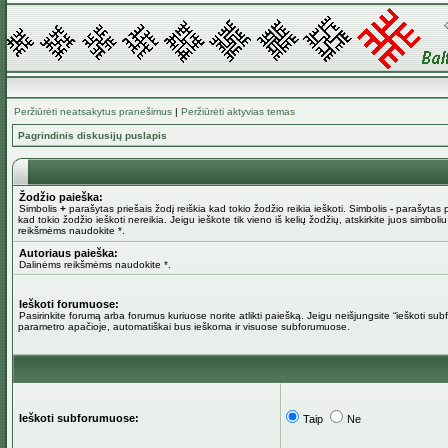
Peržiūrėti neatsakytus pranešimus
|
Peržiūrėti aktyvias temas
Pagrindinis diskusijų puslapis
Žodžio paieška:
Simbolis
+
parašytas priešais žodį reiškia kad tokio žodžio reikia ieškoti. Simbolis
-
parašytas pr
kad tokio žodžio ieškoti nereikia. Jeigu ieškote tik vieno iš kelių žodžių, atskirkite juos simboli
reikšmėms naudokite *.
Autoriaus paieška:
Dalinėms reikšmėms naudokite *.
Ieškoti forumuose:
Pasirinkite forumą arba forumus kuriuose norite atlikti paiešką. Jeigu neišjungsite “ieškoti su
parametro apačioje, automatiškai bus ieškoma ir visuose subforumuose.
Ieškoti subforumuose:
Taip
Ne