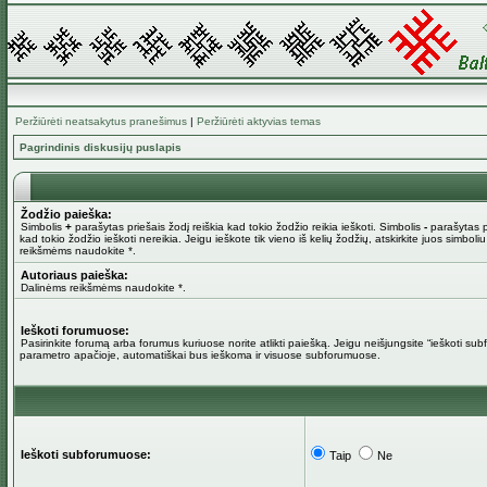
Peržiūrėti neatsakytus pranešimus
|
Peržiūrėti aktyvias temas
Pagrindinis diskusijų puslapis
Žodžio paieška:
Simbolis
+
parašytas priešais žodį reiškia kad tokio žodžio reikia ieškoti. Simbolis
-
parašytas pr
kad tokio žodžio ieškoti nereikia. Jeigu ieškote tik vieno iš kelių žodžių, atskirkite juos simboli
reikšmėms naudokite *.
Autoriaus paieška:
Dalinėms reikšmėms naudokite *.
Ieškoti forumuose:
Pasirinkite forumą arba forumus kuriuose norite atlikti paiešką. Jeigu neišjungsite “ieškoti su
parametro apačioje, automatiškai bus ieškoma ir visuose subforumuose.
Ieškoti subforumuose:
Taip
Ne