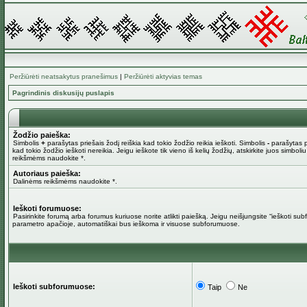
Peržiūrėti neatsakytus pranešimus
|
Peržiūrėti aktyvias temas
Pagrindinis diskusijų puslapis
Žodžio paieška:
Simbolis
+
parašytas priešais žodį reiškia kad tokio žodžio reikia ieškoti. Simbolis
-
parašytas pr
kad tokio žodžio ieškoti nereikia. Jeigu ieškote tik vieno iš kelių žodžių, atskirkite juos simboli
reikšmėms naudokite *.
Autoriaus paieška:
Dalinėms reikšmėms naudokite *.
Ieškoti forumuose:
Pasirinkite forumą arba forumus kuriuose norite atlikti paiešką. Jeigu neišjungsite “ieškoti su
parametro apačioje, automatiškai bus ieškoma ir visuose subforumuose.
Ieškoti subforumuose:
Taip
Ne